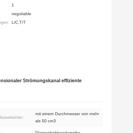
:
1
negotiable
ngen:
L/C,T/T
sionaler Strömungskanal effiziente
mit einem Durchmesser von mehr
lüsselwörter:
als 50 cm3
:
Dünnschichtverdampfer