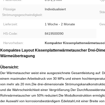
Flüssige
Individualisiert
Stä
Strömungsgeschwindigkeit:
Lieferzeit:
1 Woche - 2 Monate
Gew
HS-Code:
8419500090
Hervorheben:
Kompakter Kissenplattenwärmetausc
Kompaktes Layout Kissenplattenwärmetauscher Drei-Dimen
Wärmeübertragung
Übersicht:
Der Wärmetauscher weist eine ausgezeichnete Gesamtleistung auf: Die
einem maximalen Arbeitsdruck von 30 MPa und einem hochtemperature
von mehr als 20 mm,Die drei-dimensionale Strömungskanalkonstruktion v
und die Wahrscheinlichkeit einer Vergrößerung.Der Durchflusswidersta
Rohrwärmetauscher um 50% reduziert.Die Modulkonstruktion ermöglich
der Auswahl von korrosionsbeständigem Edelstahl,mit einer Breite von n