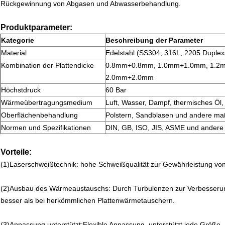
Rückgewinnung von Abgasen und Abwasserbehandlung.
Produktparameter:
Kategorie
Beschreibung der Parameter
Material
Edelstahl (SS304, 316L, 2205 Duplexst
Kombination der Plattendicke
0.8mm+0.8mm, 1.0mm+1.0mm, 1.2
2.0mm+2.0mm
Höchstdruck
60 Bar
Wärmeübertragungsmedium
Luft, Wasser, Dampf, thermisches Öl,
Oberflächenbehandlung
Polstern, Sandblasen und andere ma
Normen und Spezifikationen
DIN, GB, ISO, JIS, ASME und andere 
Vorteile:
(1)
Laserschweißtechnik: hohe Schweißqualität zur Gewährleistung von
(2)
Ausbau des Wärmeaustauschs: Durch Turbulenzen zur Verbesserun
besser als bei herkömmlichen Plattenwärmetauschern.
(3)
Anpassung unterstützt:Flexible Anpassung, unterstützt jede Größe, 