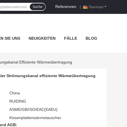
Referenzen
|
German
Suche
N SIE UNS
NEUIGKEITEN
FÄLLE
BLOG
ungskanal Effiziente Wärmeübertragung
ler Strömungskanal effiziente Wärmeübertragung
China
RUIDING
ASME/GB/ISO/EAC(EAEU)
Kissenplattenwärmetauscher
and AGB: