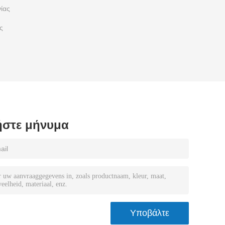
ίας
ς
στε μήνυμα