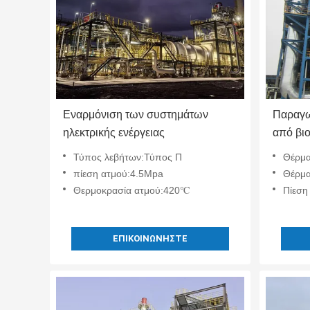
Εναρμόνιση των συστημάτων
Παραγω
ηλεκτρικής ενέργειας
από βι
θέρμαν
Τύπος λεβήτων:Τύπος Π
Θέρμαν
αποβλή
πίεση ατμού:4.5Mpa
Θέρμαν
ενέργει
Θερμοκρασία ατμού:420℃
Πίεση
ΕΠΙΚΟΙΝΩΝΉΣΤΕ