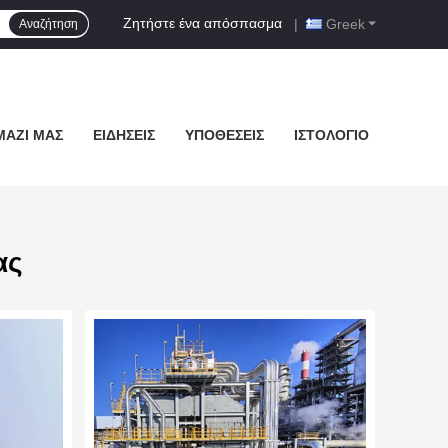
Ζητήστε ένα απόσπασμα
|
Greek
Αναζήτηση
ΜΑΖΊ ΜΑΣ
ΕΙΔΉΣΕΙΣ
ΥΠΟΘΈΣΕΙΣ
ΙΣΤΟΛΌΓΙΟ
ας