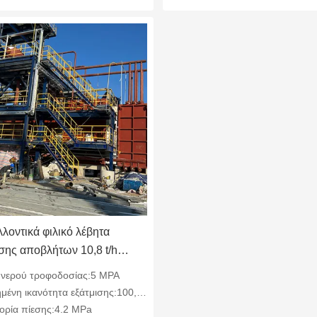
λοντικά φιλικό λέβητα
σης αποβλήτων 10,8 t/h
 του αποτυπώματος
 νερού τροφοδοσίας:5 MPA
α Βιώσιμη ενέργεια
ένη ικανότητα εξάτμισης:100,8 τ/ώρα
ορία πίεσης:4.2 MPa