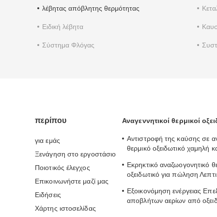
λέβητας απόβλητης θερμότητας
Κετα
Ειδική λέβητα
Καυσ
Σύστημα Φλόγας
Συστ
περίπου
Αναγεννητικοί θερμικοί οξει
Αντιστροφή της καύσης σε α
για εμάς
θερμικό οξειδωτικό χαμηλή 
Ξενάγηση στο εργοστάσιο
ενέργειας βιομηχανική θέρμα
Εκρηκτικό αναζωογονητικό θ
Ποιοτικός έλεγχος
οξειδωτικό για πώληση Λεπτι
Επικοινωνήστε μαζί μας
λειτουργία πλήρως αυτόματη
Εξοικονόμηση ενέργειας Επε
Ειδήσεις
αποβλήτων αερίων από οξει
Χάρτης ιστοσελίδας
απόδοση καθαρισμού 9,45 