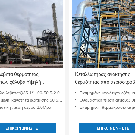
λέβητα θερμότητας
Κεταλλωτήρας ανάκτησης
των χάλυβα Υψηλή
θερμότητας από αεριοστρόβ
ασία και αντοχή στη
συνδυασμένου κύκλου Παρ
λο λέβητα:Q85.1/1100-50.5-2.0
Εκτιμημένη ικανότητα εξάτμισης:950,6 
ση
ενέργειας 95,6t/h
ένη ικανότητα εξάτμισης:50.5 τόνους/ώρα
Ονομαστική πίεση ατμού:3.
στική πίεση ατμού:2.0Mpa
Εκτιμημένη θερμοκρασία ατ
ΕΠΙΚΟΙΝΩΝΉΣΤΕ
ΕΠΙΚΟΙΝΩΝΉΣΤΕ