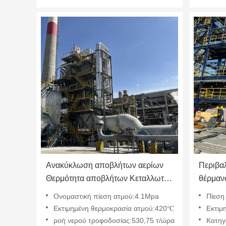
Ανακύκλωση αποβλήτων αερίων
Περιβαλ
Θερμότητα αποβλήτων Κεταλλωτή
θέρμαν
ατμού 53,75 T/H 60157Nm3/H
Μείωση
Ονομαστική πίεση ατμού:4.1Mpa
Πίεση
Ανώτατη απόδοση προσαρμογή
άνθρακ
Εκτιμημένη θερμοκρασία ατμού:420℃
Εκτιμημ
ροή νερού τροφοδοσίας:530,75 τ/ώρα
Κατηγ