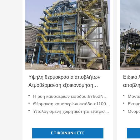
Υψηλή θερμοκρασία αποβλήτων
Ειδικό 
Ατμοθέρμανση εξοικονόμηση
αποβλή
ενέργειας Μετατροπή καυσαερίων
θερμοκρ
Η ροή καυσαερίων εισόδου:67662Nm3/h
Μοντέ
67662Nm3/Η ροή καυσαερίων
διάβρω
Θέρμανση καυσαερίων εισόδου:1100℃
Εκτιμημ
εισόδου
Υπολογισμένη χωρητικότητα εξάτμισης λέβητα:42.2 τόνους/ώρα
Ονομα
ΕΠΙΚΟΙΝΩΝΉΣΤΕ