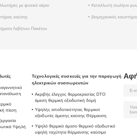
λλωτήρες με φυσικό αέριο
Κεταλλωτή σωλήνα γων
τήρας καύσης
βιομηχανικός καυστήρα
ήματα Λεβήτων Πακέτου
Αφή
δωτές
Τεχνολογικές συσκευές για την παραγωγή
ηλεκτρικών συσσωρευτών
ναγεννητικό
κατανάλωση
Ακριβής έλεγχος θερμοκρασίας DTO
νση
άμεση θερμική οξειδωτική δομή
ερμικό
Υψηλής αποδοτικότητας θερμικοί
κή πίεση
οξειδωτές άμεσης καύσης Θέρμανση
ξεργασία
αερίου ακριβής έλεγχος θερμοκρασίας
Υψηλό θερμικό άμεσο θερμικό οξειδωτικό
δωτικά Υψηλή
υψηλή ταχύτητα θέρμανσης καύσιμο
MPaG