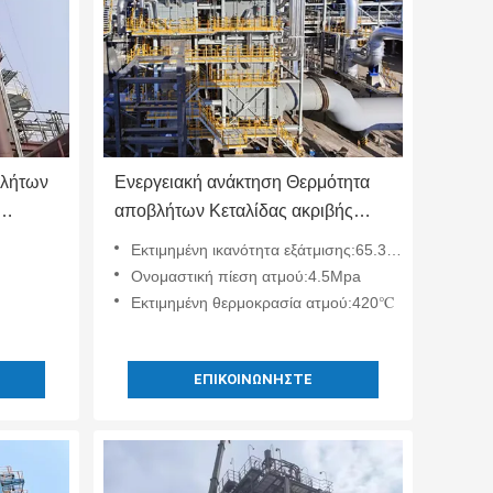
βλήτων
Ενεργειακή ανάκτηση Θερμότητα
αποβλήτων Κεταλίδας ακριβής
ος
ρύθμιση θερμοκρασίας Αντίσταση
Εκτιμημένη ικανότητα εξάτμισης:65.3 τόνους/ώρα
στη διάβρωση
Ονομαστική πίεση ατμού:4.5Mpa
Εκτιμημένη θερμοκρασία ατμού:420℃
ΕΠΙΚΟΙΝΩΝΉΣΤΕ