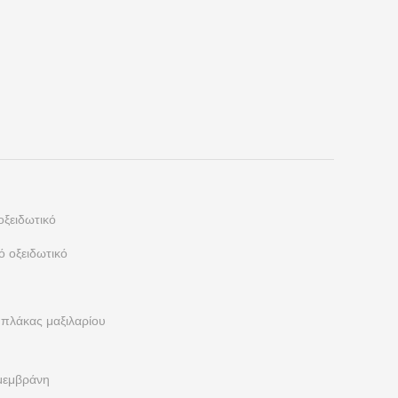
οξειδωτικό
ό οξειδωτικό
πλάκας μαξιλαρίου
 μεμβράνη