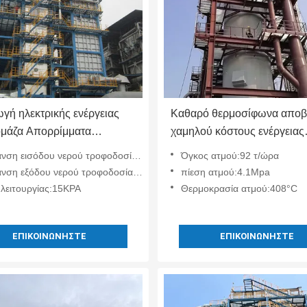
γή ηλεκτρικής ενέργειας
Καθαρό θερμοσίφωνα απο
ομάζα Απορρίμματα
χαμηλού κόστους ενέργειας
σης λέβητα Ανακύκλωση
πλήρως αυτόματο 92t/h όγκ
ση εισόδου νερού τροφοδοσίας:135°C
Όγκος ατμού:92 τ/ώρα
των αερίων Πράσινη
ατμού
ση εξόδου νερού τροφοδοσίας:179℃
πίεση ατμού:4.1Mpa
α
 λειτουργίας:15KPA
Θερμοκρασία ατμού:408°C
ΕΠΙΚΟΙΝΩΝΉΣΤΕ
ΕΠΙΚΟΙΝΩΝΉΣΤΕ