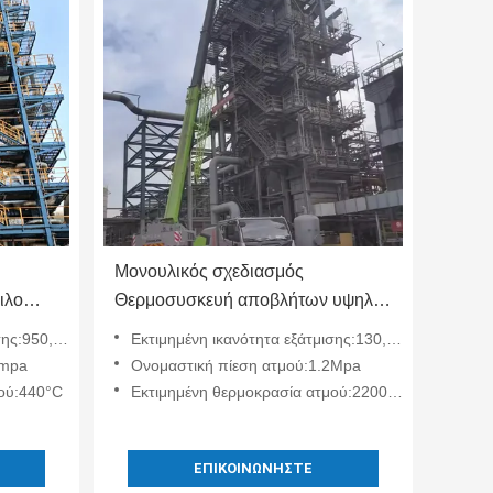
Μονουλικός σχεδιασμός
ιλο
Θερμοσυσκευή αποβλήτων υψηλής
αγωγή
θερμοκρασίας
τόνους/ώρα
Εκτιμημένη ικανότητα εξάτμισης:130,8 τόνους/ώρα
9mpa
Ονομαστική πίεση ατμού:1.2Mpa
μού:440°C
Εκτιμημένη θερμοκρασία ατμού:2200℃
ΕΠΙΚΟΙΝΩΝΉΣΤΕ