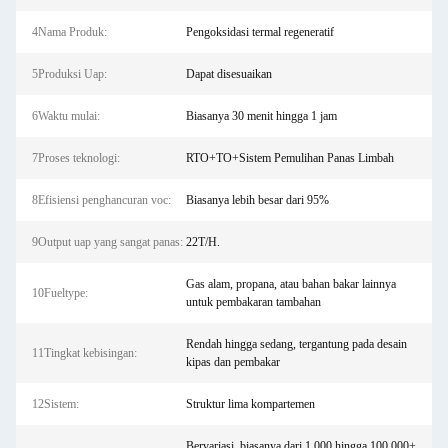
4Nama Produk:
Pengoksidasi termal regeneratif
5Produksi Uap:
Dapat disesuaikan
6Waktu mulai:
Biasanya 30 menit hingga 1 jam
7Proses teknologi:
RTO+TO+Sistem Pemulihan Panas Limbah
8Efisiensi penghancuran voc:
Biasanya lebih besar dari 95%
9Output uap yang sangat panas:
22T/H.
Gas alam, propana, atau bahan bakar lainnya
10Fueltype:
untuk pembakaran tambahan
Rendah hingga sedang, tergantung pada desain
11Tingkat kebisingan:
kipas dan pembakar
12Sistem:
Struktur lima kompartemen
Bervariasi, biasanya dari 1.000 hingga 100.000+