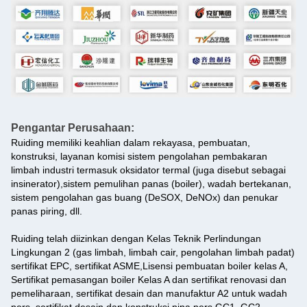
Pengantar Perusahaan:
Ruiding memiliki keahlian dalam rekayasa, pembuatan,
konstruksi, layanan komisi sistem pengolahan pembakaran
limbah industri termasuk oksidator termal (juga disebut sebagai
insinerator),sistem pemulihan panas (boiler), wadah bertekanan,
sistem pengolahan gas buang (DeSOX, DeNOx) dan penukar
panas piring, dll.
Ruiding telah diizinkan dengan Kelas Teknik Perlindungan
Lingkungan 2 (gas limbah, limbah cair, pengolahan limbah padat)
sertifikat EPC, sertifikat ASME,Lisensi pembuatan boiler kelas A,
Sertifikat pemasangan boiler Kelas A dan sertifikat renovasi dan
pemeliharaan, sertifikat desain dan manufaktur A2 untuk wadah
pers, sertifikat desain dan konstruksi pipa pers GC1, GC2.