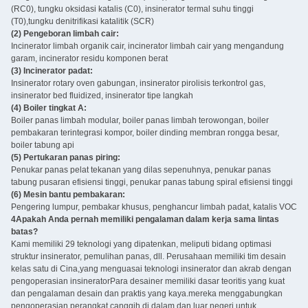
(RC0), tungku oksidasi katalis (C0), insinerator termal suhu tinggi
(T0),tungku denitrifikasi katalitik (SCR)
(2) Pengeboran limbah cair:
Incinerator limbah organik cair, incinerator limbah cair yang mengandung
garam, incinerator residu komponen berat
(3) Incinerator padat:
Insinerator rotary oven gabungan, insinerator pirolisis terkontrol gas,
insinerator bed fluidized, insinerator tipe langkah
(4) Boiler tingkat A:
Boiler panas limbah modular, boiler panas limbah terowongan, boiler
pembakaran terintegrasi kompor, boiler dinding membran rongga besar,
boiler tabung api
(5) Pertukaran panas piring:
Penukar panas pelat tekanan yang dilas sepenuhnya, penukar panas
tabung pusaran efisiensi tinggi, penukar panas tabung spiral efisiensi tinggi
(6) Mesin bantu pembakaran:
Pengering lumpur, pembakar khusus, penghancur limbah padat, katalis VOC
4Apakah Anda pernah memiliki pengalaman dalam kerja sama lintas
batas?
Kami memiliki 29 teknologi yang dipatenkan, meliputi bidang optimasi
struktur insinerator, pemulihan panas, dll. Perusahaan memiliki tim desain
kelas satu di Cina,yang menguasai teknologi insinerator dan akrab dengan
pengoperasian insineratorPara desainer memiliki dasar teoritis yang kuat
dan pengalaman desain dan praktis yang kaya.mereka menggabungkan
pengoperasian perangkat canggih di dalam dan luar negeri untuk