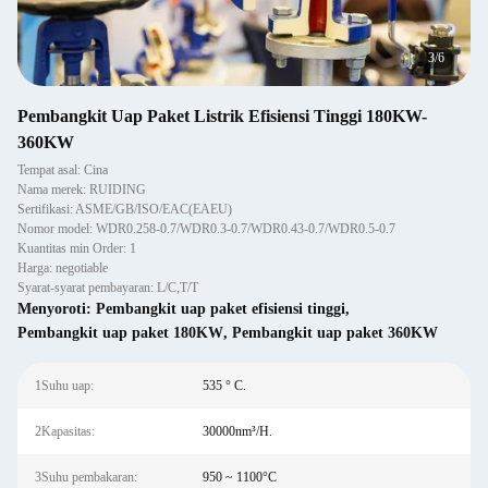
3
/
6
Pembangkit Uap Paket Listrik Efisiensi Tinggi 180KW-
360KW
Tempat asal: Cina
Nama merek: RUIDING
Sertifikasi: ASME/GB/ISO/EAC(EAEU)
Nomor model: WDR0.258-0.7/WDR0.3-0.7/WDR0.43-0.7/WDR0.5-0.7
Kuantitas min Order: 1
Harga: negotiable
Syarat-syarat pembayaran: L/C,T/T
Menyoroti:
Pembangkit uap paket efisiensi tinggi
,
Pembangkit uap paket 180KW
,
Pembangkit uap paket 360KW
1Suhu uap:
535 ° C.
2Kapasitas:
30000nm³/H.
3Suhu pembakaran:
950 ~ 1100°C