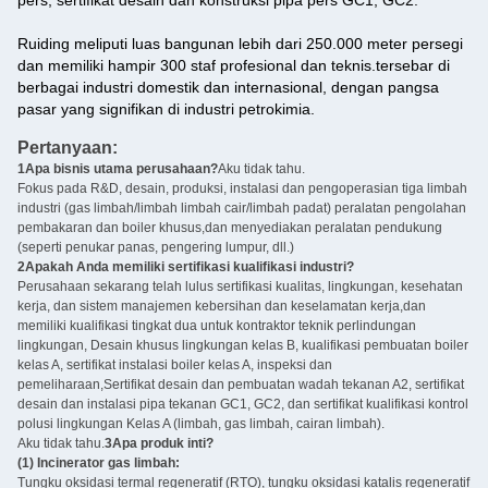
Ruiding meliputi luas bangunan lebih dari 250.000 meter persegi
dan memiliki hampir 300 staf profesional dan teknis.tersebar di
berbagai industri domestik dan internasional, dengan pangsa
pasar yang signifikan di industri petrokimia.
Pertanyaan:
1Apa bisnis utama perusahaan?
Aku tidak tahu.
Fokus pada R&D, desain, produksi, instalasi dan pengoperasian tiga limbah
industri (gas limbah/limbah limbah cair/limbah padat) peralatan pengolahan
pembakaran dan boiler khusus,dan menyediakan peralatan pendukung
(seperti penukar panas, pengering lumpur, dll.)
2Apakah Anda memiliki sertifikasi kualifikasi industri?
Perusahaan sekarang telah lulus sertifikasi kualitas, lingkungan, kesehatan
kerja, dan sistem manajemen kebersihan dan keselamatan kerja,dan
memiliki kualifikasi tingkat dua untuk kontraktor teknik perlindungan
lingkungan, Desain khusus lingkungan kelas B, kualifikasi pembuatan boiler
kelas A, sertifikat instalasi boiler kelas A, inspeksi dan
pemeliharaan,Sertifikat desain dan pembuatan wadah tekanan A2, sertifikat
desain dan instalasi pipa tekanan GC1, GC2, dan sertifikat kualifikasi kontrol
polusi lingkungan Kelas A (limbah, gas limbah, cairan limbah).
Aku tidak tahu.
3Apa produk inti?
(1) Incinerator gas limbah:
Tungku oksidasi termal regeneratif (RTO), tungku oksidasi katalis regeneratif