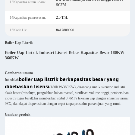
13Kapasitas aliran udara:
SCFM
14Kapasitas pemrosesan:
2.5 T/H.
15Kode Hs:
8417809090
Boiler Uap Listrik
Boiler Uap Listrik Industri Lisensi Bebas Kapasitas Besar 180KW-
360KW
Gambaran umum
boiler uap listrik berkapasitas besar yang
Ini adalah
dibebaskan lisensi
(180KW-360KW), dirancang untuk skenario industri
skala besar (misalnya, pengolahan bahan massal, sterilisasi volume tinggi, pembersihan
industri tugas berat).Ini memberikan stabil 0.7MPa tekanan uap dengan efisiensi termal
98%, dan dapat dioperasikan dengan cepat tanpa prosedur persetujuan yang rumit.
Gambar produk