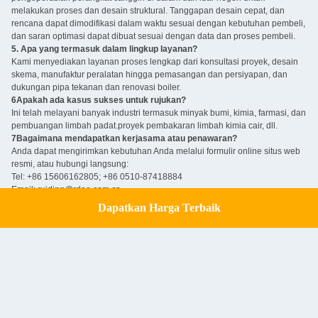
melakukan proses dan desain struktural. Tanggapan desain cepat, dan
rencana dapat dimodifikasi dalam waktu sesuai dengan kebutuhan pembeli,
dan saran optimasi dapat dibuat sesuai dengan data dan proses pembeli.
5. Apa yang termasuk dalam lingkup layanan?
Kami menyediakan layanan proses lengkap dari konsultasi proyek, desain
skema, manufaktur peralatan hingga pemasangan dan persiyapan, dan
dukungan pipa tekanan dan renovasi boiler.
6Apakah ada kasus sukses untuk rujukan?
Ini telah melayani banyak industri termasuk minyak bumi, kimia, farmasi, dan
pembuangan limbah padat.proyek pembakaran limbah kimia cair, dll.
7Bagaimana mendapatkan kerjasama atau penawaran?
Anda dapat mengirimkan kebutuhan Anda melalui formulir online situs web
resmi, atau hubungi langsung:
Tel: +86 15606162805; +86 0510-87418884
Email: ruiding@rdee.com.cn
Alamat: Zona Konsentrasi Industri Xinzhuang, Kota Yixing, Provinsi Jiangsu,
Dapatkan Harga Terbaik
Get a Quote
Cina.
8Apakah ada kerjasama bisnis internasional?
Dengan memegang hak impor dan ekspor independen, kami dapat
menyediakan layanan ekspor peralatan dan kustomisasi solusi teknis untuk
pelanggan luar negeri.
Tags:
Boiler yang Dikemas
boiler paket
Paket boiler uap