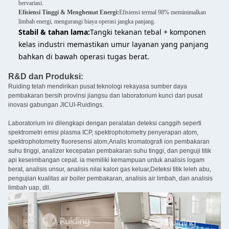
bervariasi.
Efisiensi Tinggi & Menghemat Energi:
Efisiensi termal 98% meminimalkan
limbah energi, mengurangi biaya operasi jangka panjang.
Stabil & tahan lama:
Tangki tekanan tebal + komponen
kelas industri memastikan umur layanan yang panjang
bahkan di bawah operasi tugas berat.
R&D dan Produksi:
Ruiding telah mendirikan pusat teknologi rekayasa sumber daya
pembakaran bersih provinsi jiangsu dan laboratorium kunci dari pusat
inovasi gabungan JICUI-Ruidings.
Laboratorium ini dilengkapi dengan peralatan deteksi canggih seperti
spektrometri emisi plasma ICP, spektrophotometry penyerapan atom,
spektrophotometry fluoresensi atom,Analis kromatografi ion pembakaran
suhu tinggi, analizer kecepatan pembakaran suhu tinggi, dan penguji titik
api keseimbangan cepat. ia memiliki kemampuan untuk analisis logam
berat, analisis unsur, analisis nilai kalori gas keluar,Deteksi titik leleh abu,
pengujian kualitas air boiler pembakaran, analisis air limbah, dan analisis
limbah uap, dll.