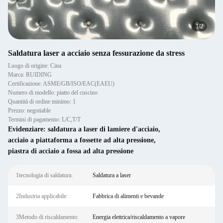
2
/
2
Saldatura laser a acciaio senza fessurazione da stress
Luogo di origine: Cina
Marca: RUIDING
Certificazione: ASME/GB/ISO/EAC(EAEU)
Numero di modello: piatto del cuscino
Quantità di ordine minimo: 1
Prezzo: negotiable
Termini di pagamento: L/C,T/T
Evidenziare:
saldatura a laser di lamiere d'acciaio
,
acciaio a piattaforma a fossette ad alta pressione
,
piastra di acciaio a fossa ad alta pressione
1tecnologia di saldatura:
Saldatura a laser
2Industria applicabile:
Fabbrica di alimenti e bevande
3Metodo di riscaldamento:
Energia elettrica/riscaldamento a vapore