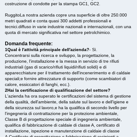
costruzione di condotte per la stampa GC1, GC2.
Ruggito
La nostra azienda copre una superficie di oltre 250.000
metri quadrati e conta quasi 300 addetti professionali e
tecnici.diffuso in varie industrie nazionali e internazionali, con una
quota di mercato significativa nel settore petrolchimico.
Domanda frequente:
1Qual è l'attività principale dell'azienda?
- Sì.
Concentrarsi sulla ricerca e sviluppo, la progettazione, la
produzione, l'installazione e la messa in servizio di tre rifiuti
industriali (gas di scarico/rifiuti liquidi/rifiuti solidi) e di
apparecchiature per il trattamento dell'incenerimento e di caldaie
speciali;e fornire attrezzature di supporto (come scambiatori di
calore, essiccatori di fanghi, ecc.).
2Hai la certificazione di qualificazione del settore?
L'azienda ha ora superato le certificazioni del sistema di gestione
della qualità, dell'ambiente, della salute sul lavoro e dell'igiene e
della sicurezza sul lavoro,e ha la qualifica di secondo livello per
l'ingegneria di contrattazione per la protezione ambientale,
Classe B di progettazione speciale di ingegneria ambientale,
qualifica di fabbricazione di caldaie di classe A, certificato di
installazione, ispezione e manutenzione di caldaie di classe
A,Certificato di progettazione e fabbricazione di recipienti a