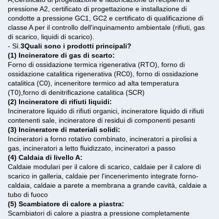
pressione A2, certificato di progettazione e installazione di
condotte a pressione GC1, GC2 e certificato di qualificazione di
classe A per il controllo dell'inquinamento ambientale (rifiuti, gas
di scarico, liquidi di scarico).
- Sì.
3Quali sono i prodotti principali?
(1) Incineratore di gas di scarto:
Forno di ossidazione termica rigenerativa (RTO), forno di
ossidazione catalitica rigenerativa (RC0), forno di ossidazione
catalitica (C0), inceneritore termico ad alta temperatura
(T0),forno di denitrificazione catalitica (SCR)
(2) Incineratore di rifiuti liquidi:
Incineratore liquido di rifiuti organici, incineratore liquido di rifiuti
contenenti sale, incineratore di residui di componenti pesanti
(3) Incineratore di materiali solidi:
Incineratori a forno rotativo combinato, incineratori a pirolisi a
gas, incineratori a letto fluidizzato, incineratori a passo
(4) Caldaia di livello A:
Caldaie modulari per il calore di scarico, caldaie per il calore di
scarico in galleria, caldaie per l'incenerimento integrate forno-
caldaia, caldaie a parete a membrana a grande cavità, caldaie a
tubo di fuoco
(5) Scambiatore di calore a piastra:
Scambiatori di calore a piastra a pressione completamente