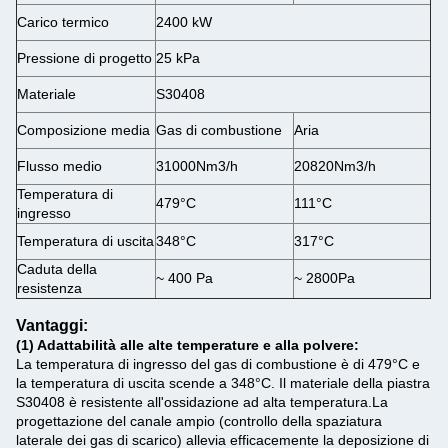
Carico termico
2400 kW
Pressione di progetto
25 kPa
Materiale
S30408
Composizione media
Gas di combustione
Aria
Flusso medio
31000Nm3/h
20820Nm3/h
Temperatura di
479°C
111°C
ingresso
Temperatura di uscita
348°C
317°C
Caduta della
~ 400 Pa
~ 2800Pa
resistenza
Vantaggi:
(1)
Adattabilità alle alte temperature e alla polvere:
La temperatura di ingresso del gas di combustione è di 479°C e
la temperatura di uscita scende a 348°C. Il materiale della piastra
S30408 è resistente all'ossidazione ad alta temperatura.La
progettazione del canale ampio (controllo della spaziatura
laterale dei gas di scarico) allevia efficacemente la deposizione di