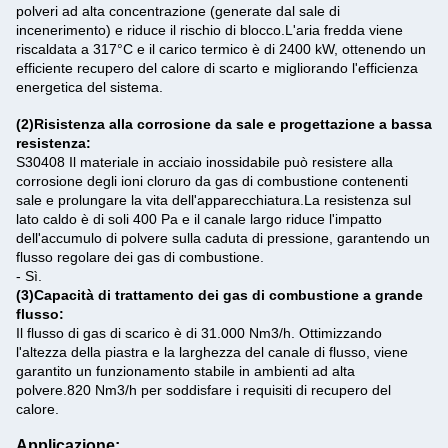
polveri ad alta concentrazione (generate dal sale di
incenerimento) e riduce il rischio di blocco.
L'aria fredda viene
riscaldata a 317°C e il carico termico è di 2400 kW, ottenendo un
efficiente recupero del calore di scarto e migliorando l'efficienza
energetica del sistema.
(2)
Risistenza alla corrosione da sale e progettazione a bassa
resistenza:
S30408 Il materiale in acciaio inossidabile può resistere alla
corrosione degli ioni cloruro da gas di combustione contenenti
sale e prolungare la vita dell'apparecchiatura.
La resistenza sul
lato caldo è di soli 400 Pa e il canale largo riduce l'impatto
dell'accumulo di polvere sulla caduta di pressione, garantendo un
flusso regolare dei gas di combustione.
- Sì.
(3)
Capacità di trattamento dei gas di combustione a grande
flusso:
Il flusso di gas di scarico è di 31.000 Nm3/h. Ottimizzando
l'altezza della piastra e la larghezza del canale di flusso, viene
garantito un funzionamento stabile in ambienti ad alta
polvere.820 Nm3/h per soddisfare i requisiti di recupero del
calore.
Applicazione: