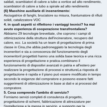
saldati, scambiatori di calore a tubo a vortice ad alto rendimento,
scambiatori di calore a tubo a spirale ad alto rendimento
(6) Macchine ausiliarie di incenerimento:
Asciugatrice di fanghi, bruciatore su misura, frantumatore di rifiuti
solidi, catalizzatore VOC
4. in quali aspetti si riflettono i vantaggi tecnici? ha mai
avuto esperienza di cooperazione transfrontaliera?
Abbiamo 29 tecnologie brevettate, che coprono i campi di
ottimizzazione della struttura dell'incineratore, recupero del
calore, ecc. La società ha un team di progettazione di prima
classe in Cina,che abbia padroneggiato la tecnologia degli
inceneritori e sia a conoscenza del funzionamento degli
inceneritoriI progettisti hanno una solida base teorica e una ricca
esperienza di progettazione e pratica.combinano il
funzionamento di dispositivi avanzati in patria e all'estero per
realizzare la progettazione di processi e struttureLa risposta di
progettazione è rapida e il piano può essere modificato in tempo
secondo le esigenze del compratore e possono essere fatti
suggerimenti di ottimizzazione in base ai dati e ai processi del
compratore.
5. Cosa comprende l'ambito di servizio?
Forniamo servizi completi di consulenza di progetto,
progettazione di schemi, fabbricazione di attrezzature per
l'installazione e la messa in servizio, e supporto per la