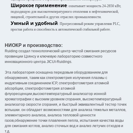
Широкое применение
: охватывает мощность 24-2850 кВт,
подходящую для высокотемпературного отопления в нефтехимической,
пищевой, строительной и других отраслях промышленности.
Умный и удобный
: Прогрессивный режим управления PLC,
простая работа и способность к автоматической стабильной работе.
НИОКР и производство:
Ruiding создал технологический центр чистой сжигания ресурсов
провинции Цзянсу и ключевую лабораторию совместного
инновационного центра JICUI-Ruidings.
Эта лаборатория оснащена передовым оборудованием для
обнаружения, таким как спектрометрия излучения плазмы с
индуктивным соединением ICP, спектрофотометрия атомной
абсорбции, спектрофотометрия атомной
флуоресценции,высокотемпературный анализатор ионной
хроматографии с высоким уровнем сгорания, высокотемпературный
анализатор скорости сгорания, и быстрый эквивалентный тестер точек
вспышки. он обладает возможностями для анализа тяжелых металлов,
элементарного анализа, анализа тепловой ценности
газов,обнаружение точки плавления пепла, испытания качества воды
для сжигания котлов, анализ сточных вод и анализ летучих отходов и
т.д.