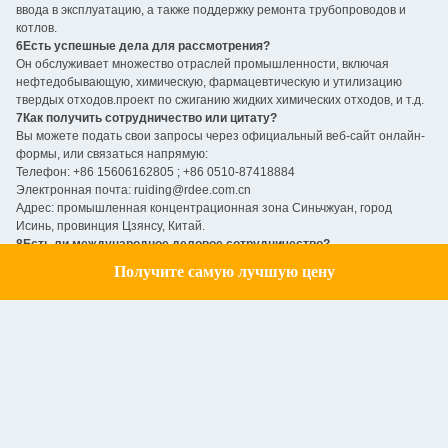
ввода в эксплуатацию, а также поддержку ремонта трубопроводов и
котлов.
6Есть успешные дела для рассмотрения?
Он обслуживает множество отраслей промышленности, включая
нефтедобывающую, химическую, фармацевтическую и утилизацию
твердых отходов.проект по сжиганию жидких химических отходов, и т.д.
7Как получить сотрудничество или цитату?
Вы можете подать свои запросы через официальный веб-сайт онлайн-
формы, или связаться напрямую:
Телефон: +86 15606162805 ; +86 0510-87418884
Электронная почта: ruiding@rdee.com.cn
Адрес: промышленная концентрационная зона Синьчжуан, город
Исинь, провинция Цзянсу, Китай.
8Есть ли международное деловое сотрудничество?
Обладая независимыми правами на импорт и экспорт, мы можем
Получите самую лучшую цену
Get a Quote
предоставлять услуги по экспорту оборудования и настройке
технических решений для зарубежных клиентов.
Tags:
Пакованный котел
блочные котлы
паровые котлы заводской готовности