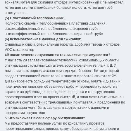
тоннеля, котел для сжигания отходов, интегрированный с печью-котел,
котел для стенки с мембраной большой полости, котел для труб
огнетушения
(5) Пластинчатый теплообменник:
Полностью сварный теплообменник на пластинке давления,
высокоэффективный теплообменник на вихревой трубе,
высокоэффективный теплообменник на спиральной трубе
(6) вспомогательная машина для сжигания:
Сушильщик слизи, специальный горелка, дробилка твердых отходов,
VOC катализатор
4В каких аспектах отражаются технические преимущества?
У нас есть 29 запатентованных технологий, охватывающих области
оптимизации структуры сжигателя, восстановления тепла и т. Д. У
компании есть первоклассная команда дизайнеров в Китае,который
владеет технологией сжигателей и знаком с работой сжигателейУ
дизайнеров есть солидные теоретические основы, богатый дизайн и
практический опыт.они объединяют работу передовых устройств в
стране и за рубежом для проведения процесса и конструктивного
проектированияОтвет на проект быстрый, и план может быть изменен
вовремя в соответствии с требованиями покупателя, и предложения по
оптимизации могут быть сделаны в соответствии с данными и
процессами покупателя.
5. Что включает в себя сферу обслуживания?
Мы предоставляем полные услуги по консалтингу проектов,
проектированию схемы, производству оборудования до установки и