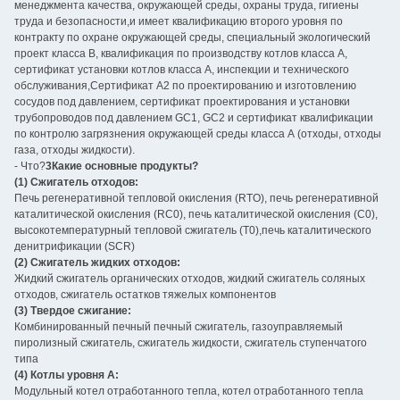
менеджмента качества, окружающей среды, охраны труда, гигиены
труда и безопасности,и имеет квалификацию второго уровня по
контракту по охране окружающей среды, специальный экологический
проект класса B, квалификация по производству котлов класса А,
сертификат установки котлов класса А, инспекции и технического
обслуживания,Сертификат A2 по проектированию и изготовлению
сосудов под давлением, сертификат проектирования и установки
трубопроводов под давлением GC1, GC2 и сертификат квалификации
по контролю загрязнения окружающей среды класса А (отходы, отходы
газа, отходы жидкости).
- Что?
3Какие основные продукты?
(1) Сжигатель отходов:
Печь регенеративной тепловой окисления (RTO), печь регенеративной
каталитической окисления (RC0), печь каталитической окисления (C0),
высокотемпературный тепловой сжигатель (T0),печь каталитического
денитрификации (SCR)
(2) Сжигатель жидких отходов:
Жидкий сжигатель органических отходов, жидкий сжигатель соляных
отходов, сжигатель остатков тяжелых компонентов
(3) Твердое сжигание:
Комбинированный печный печный сжигатель, газоуправляемый
пиролизный сжигатель, сжигатель жидкости, сжигатель ступенчатого
типа
(4) Котлы уровня А:
Модульный котел отработанного тепла, котел отработанного тепла