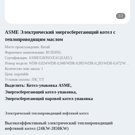
1
/
2
ASME Электрический энергосберегающий котел с
теплопроводящим маслом
Место происхождения: Китай
Фирменное наименование: RUIDING
Сертификация: ASME/GB/ISO/EAC(EAEU)
Номер модели: WDR-0,024/WDR-0,048/WDR-0,095/WDR-0,285/WDR-0,472/WDR-0,950/WDR-1,90/WDR-2,85
Количество мин заказа: 1
Цена: negotiable
Условия оплаты: Л/К, Т/Т
Выделить:
Котел-упаковка ASME
,
Энергосберегающий котел-упаковка
,
Энергосберегающий паровой котел-упаковка
Электрический теплопроводящий нефтяной котел
Высокоэффективный электрический теплопроводящий
нефтяной котел (24KW-2850KW)