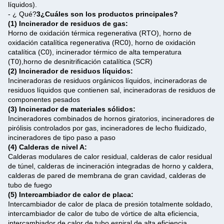
líquidos).
- ¿ Qué?
3¿Cuáles son los productos principales?
(1) Incinerador de residuos de gas:
Horno de oxidación térmica regenerativa (RTO), horno de
oxidación catalítica regenerativa (RC0), horno de oxidación
catalítica (C0), incinerador térmico de alta temperatura
(T0),horno de desnitrificación catalítica (SCR)
(2) Incinerador de residuos líquidos:
Incineradoras de residuos orgánicos líquidos, incineradoras de
residuos líquidos que contienen sal, incineradoras de residuos de
componentes pesados
(3) Incinerador de materiales sólidos:
Incineradores combinados de hornos giratorios, incineradores de
pirólisis controlados por gas, incineradores de lecho fluidizado,
incineradores de tipo paso a paso
(4) Calderas de nivel A:
Calderas modulares de calor residual, calderas de calor residual
de túnel, calderas de incineración integradas de horno y caldera,
calderas de pared de membrana de gran cavidad, calderas de
tubo de fuego
(5) Intercambiador de calor de placa:
Intercambiador de calor de placa de presión totalmente soldado,
intercambiador de calor de tubo de vórtice de alta eficiencia,
intercambiador de calor de tubo espiral de alta eficiencia