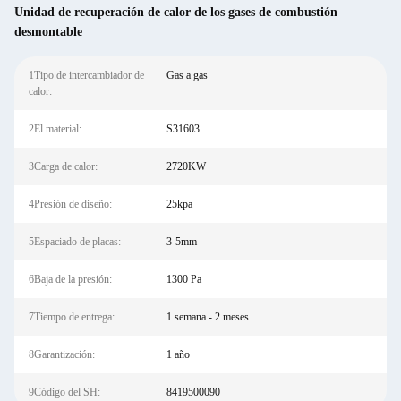
Unidad de recuperación de calor de los gases de combustión
desmontable
1Tipo de intercambiador de
Gas a gas
calor:
2El material:
S31603
3Carga de calor:
2720KW
4Presión de diseño:
25kpa
5Espaciado de placas:
3-5mm
6Baja de la presión:
1300 Pa
7Tiempo de entrega:
1 semana - 2 meses
8Garantización:
1 año
9Código del SH:
8419500090