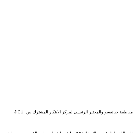
أنشأت رويدينغ مركز تكنولوجيا هندسة موارد حرق نظيفة في مقاطعة جيانغسو والمختبر الرئيسي لمركز الابتكار المشترك بين JICUI