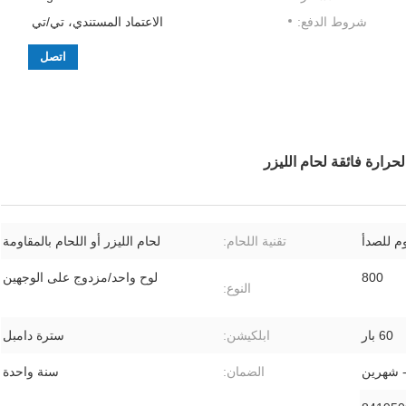
شروط الدفع:
الاعتماد المستندي، تي/تي
اتصل
لحرارة فائقة لحام الليزر
وم للصدأ
تقنية اللحام:
لحام الليزر أو اللحام بالمقاومة
800
لوح واحد/مزدوج على الوجهين
النوع:
60 بار
ابلكيشن:
سترة دامبل
- شهرين
الضمان:
سنة واحدة