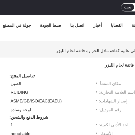
بحث
ة
القضايا
أخبار
اتصل بنا
ضبط الجودة
جولة في المصنع
لي عالية كفاءة تبادل الحرارة فائقة لحام الليزر
فائقة لحام الليزر
تفاصيل المنتج:
مكان المنشأ:
الصين
اسم العلامة التجارية:
RUIDING
إصدار الشهادات:
ASME/GB/ISO/EAC(EAEU)
رقم الموديل:
لوحة وسادة
شروط الدفع والشحن:
الحد الأدنى لكمية:
1
الأسعار:
negotiable