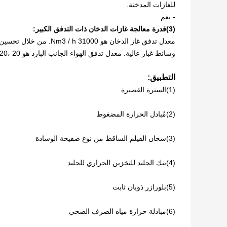
للغازات المدخنة.
- نعم
(3)
قدرة معالجة غازات الدخان ذات التدفق الكبير:
معدل تدفق غاز الدخان هو
وسائط غبار عالية. معدل تدفق الهواء الجانب البارد هو 20 ،820 Nm3/h لتلبية متطلبات استرداد الحرارة.
التطبيق:
(1)
السترة القصيرة
(2)
مُبادل الحرارة المضغوط
(3)
سخان الفيلم الساقط من نوع صفيحة الوسادة
(4)
بنك الجليد للتخزين الحراري للجليد
(5)
بلورازر ذوبان ثابت
(6)
مبادلة حرارة مياه الصرف الصحي