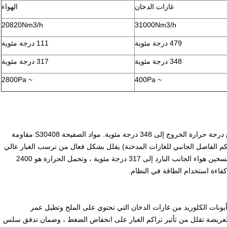
غازات الدخان
الهواء
20820Nm3/h
31000Nm3/h
479 درجة مئوية
111 درجة مئوية
348 درجة مئوية
317 درجة مئوية
~ 2800Pa
~ 400Pa
درجة حرارة مدخل غاز الدخان هي 479 درجة مئوية ، وتتراجع درجة حرارة الخروج إلى 348 درجة مئوية. مواد الصفيحة S30408 مقاومة
حكم الفاصل الجانبي للغازات المدخنة) يقلل بشكل فعال من ترسب الغبار عالي
يتم تسخين هواء الجانب البارد إلى 317 درجة مئوية ، وتحمل الحرارة هو 2400
كفاءة استخدام الطاقة في النظام.
آكل أيونات الكلوريد من غازات الدخان التي تحتوي على الملح وتطيل عمر
خن هو 400Pa فقط ، والقناة العريضة تقلل من تأثير تراكم الغبار على انخفاض الضغط ، وضمان تدفق سلس