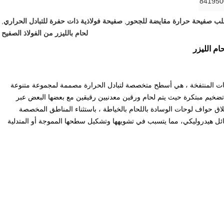
841950
ب صفيحة حرارة مقايضة للجحور
,
صفيحة فولاذية ذات حفرة للتبادل الحراري
,
لحام بالليزر من الفولاذ الصفيح
حام الليزر
لوحات المنتفخة ، هي أسطح متخصصة لتبادل الحرارة مصممة لمجموعة متنوعة
ة تضخيم مبتكرة حيث يتم لحام ورقين معدنيين رقيقين مع بعضها البعض عبر
غلاق حواف لوحات الوسادة باللحام بالخياطة ، باستثناء المناطق المخصصة
بسائل هيدروليكي، مما يتسبب في تشويهها وتشكيل سطحها المموجة أو المتدلية