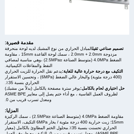
مقدمة قصيرة:
تصميم صناعي ثقيل
المبادل الحراري من نوع المشبك لديه لوحة منحرفة
مزدوجة 2.0mm + 2.0mm ، سمك لوحة القاعدة 15mm ، مقاومة
الضغط 4.0MPa (متوسط الصناعة ≤2.5MPa) ،وهي مناسبة لمصافي
النفط والمفاعلات الكيميائية.
التكيف مع درجة حرارة عالية للغاية:
يدعم نقل الحرارة للزيت الحراري
(400 درجة مئوية) والبخار عالي الضغط (6MPa) ، وتحسين الاستقرار
الحراري بنسبة 35٪.
حل اختياري لحام بالكامل:
يوفر سترة مصفحة بالكامل (بدلاً من مشبك)
لظروف العمل القاسية ، مع أداء ختم يصل إلى معايير ASME BPE
ومعدل تسرب قريب من 0.
المزايا:
مقاومة الضغط 4.0MPa (متوسط الصناعة ≤2.5MPa) ، سمك الركيزة
15mm؛ زيت حرارية 400 درجة مئوية / بخار 6MPa التكيف، الاستقرار
الحراري تحسنت بنسبة 35٪.محلول الختم المطاوئ بالكامل (معيار
ASME BPE)، معدل تسرب قريب من 0، التكيف مع ظروف العمل