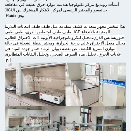
أنشأت رويدينغ مركز تكنولوجيا هندسة موارد حرق نظيفة في مقاطعة
جيانغسو والمختبر الرئيسي لمركز الابتكار المشترك بين JICUI
وRuidings.
هذا
المختبر مجهز بمعدات كشف متقدمة مثل طيف طيف انبعاثات البلازما
المقترنة بالاندفاع ICP، طيف طيف امتصاص الذري، طيف طيف
فلوريسانس الذري،محلل للكروماتوجرافية الأيونية ذات الاحتراق العالي،
محلل معدل الاحتراق عالي درجة الحرارة، ومختبر نقطة الشعلة في حالة
التوازن السريع.الكشف عن نقطة ذوبان الرماداختبار جودة المياه في
غلايات الحرق، تحليل مياه الصرف الصحي، وتحليل النفايات المتطايرة،
إلخ.