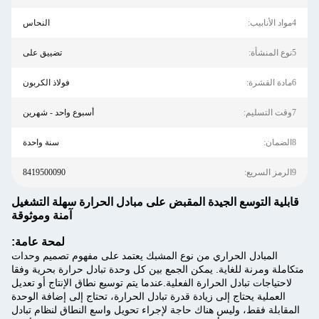
4مواد الأنابيب:
النحاس
5نوع المنشأة:
تضييق على
6مادة القشرة:
فولاذ الكربون
7وقت التسليم:
أسبوع واحد - شهرين
8الضمان:
سنة واحدة
9الرمز السريع:
8419500090
قابلية التوسع الجيدة المقبض على مبادل الحرارة سهلة التشغيل
آمنة وموثوقة
لمحة عامة:
المبادل الحراري من نوع المشبك يعتمد على مفهوم تصميم وحدات
متكاملة ومرنة للغاية. يمكن الجمع بين كل وحدة تبادل حرارة بحرية وفقا
لاحتياجات تبادل الحرارة الفعلية.عندما يتم توسيع نطاق الإنتاج أو تعديل
العملية يحتاج إلى زيادة قدرة تبادل الحرارة، تحتاج إلى إضافة الوحدة
المقابلة فقط، وليس هناك حاجة لإجراء تحويل واسع النطاق لنظام تبادل