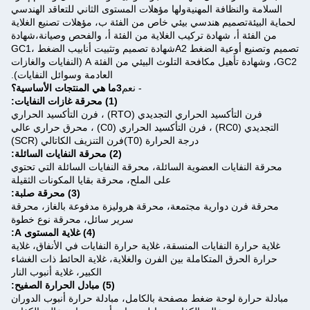
السلامة والنظافة المهنيةولها مؤهلات المستوى الثاني للتعاقد الهندسي
لحماية البيئةتصميم هندسي بيئي خاص من الفئة ب، مؤهلات تصنيع الغلاية
من الفئة أ، شهادة تركيب الغلاية من الفئة أ، والفحص وصيانة،شهادة
تصميم وتصنيع أوعية الضغط A2شهادة تصميم وتثبيت أنابيب الضغط GC1،
GC2، وشهادة تأهيل مكافحة التلوث البيئي من الفئة A (النفايات والغازات
العادمة وسوائل النفايات).
- نعم
3ما هي المنتجات الأساسية؟
(1) محرقة غازات النفايات:
فرن التأكسيد الحراري التجديدي (RTO) ، فرن التأكسيد الحراري
التجديدي (RC0) ، فرن التأكسيد الحراري (C0) ، محرق حراري عالي
درجة الحرارة (T0)فرن التنزيف الكاتالي (SCR)
(2) محرقة النفايات السائلة:
محرقة النفايات العضوية السائلة، محرقة النفايات السائلة التي تحتوي
على الملح، محرقة بقايا المكونات الثقيلة
(3) محرقة صلبة:
محرقة فرن دوارية مجتمعة، محرقة هروليزة مدفوعة بالغاز، محرقة
سرير سائل، محرقة نوع خطوة
(4) غلاية المستوى A:
غلاية حرارة النفايات المنسقة، غلاية حرارة النفايات في الأنفاق، غلاية
حرارة الحرق المتكاملة بين الفرن والغلاية، غلاية الحائط ذات الغشاء
الكبير، غلاية أنبوب النار
(5) مبادل الحرارة الصفيح:
مبادلة حرارة لوحة ضغط مصفحة بالكامل، مبادلة حرارة أنبوب الدوران