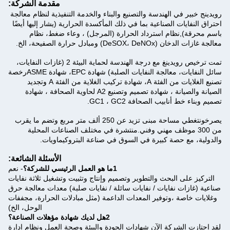
مقدمة الشركة:
رويدينج خبير في الهندسة والتصنيع والبناء والخدمة التنفيذية لنظام معالجة
احتراق النفايات الصناعية بما في ذلك المأكسدة الحرارية (يشار إليها أيضًا
باسم محرقة),نظام استرداد الحرارة (المرجل) ، وعاء ضغط، نظام
معالجة غازات الدخان (DeSOX، DeNOx) ومبادل حرارة الصفيحة، الخ.
تمت ترخيص رويدينغ مع درجة الهندسة لحماية البيئة 2 (غازات النفايات،
سائل النفايات، معالجة النفايات الصلبة) شهادة EPC، شهادة ASMEرخصة
تصنيع الغلايات من الفئة A، شهادة تركيب الغلاية من الفئة A وتجديد
الصيانة والصيانة ، شهادة تصميم وتصنيع A2 لحاوية الصحافة ، شهادة
تصميم وبناء خط أنابيب الصحافة GC1 ، GC2.
يصرخون
تغطي مساحة مبنى تزيد عن 250 ألف متر مربع وتضم ما يقرب
من 300 موظف مهني وفني.منتشرة في مختلف الصناعات المحلية
والدولية، مع حصة كبيرة في السوق في صناعة البتروكيماويات.
الأسئلة الشائعة:
1ما هو العمل الرئيسي للشركة؟
- نعم
التركيز على البحث والتطوير وتصميم وإنتاج وتثبيت وتشغيل ثلاثة نفايات
صناعية (غازات نفايات / نفايات سائلة / نفايات صلبة) معدات معالجة حرق
وغلايات خاصة ،وتوفير المعدات الداعمة (مثل مبادلات الحرارة، مجففات
الوحل، الخ)
2هل لديك شهادة مؤهلات الصناعة؟
لقد اجتازت الشركة الآن شهادات الجودة والبيئة وصحة العمل ونظام إدارة