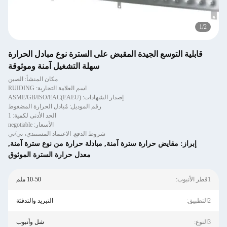
1
/
2
قابلية التوسع الجيدة المقبض على السترة نوع مبادل الحرارة
سهلة التشغيل آمنة وموثوقة
مكان المنشأ: الصين
اسم العلامة التجارية: RUIDING
إصدار الشهادات: ASME/GB/ISO/EAC(EAEU)
رقم الموديل: مُبادل الحرارة المضغوط
الحد الأدنى لكمية: 1
الأسعار: negotiable
شروط الدفع: الاعتماد المستندي، تي/تي
إبراز:
مقايض حرارة سترة آمنة
,
مبادلة حرارة من نوع سترة آمنة
,
معدل حرارة السترة الموثوق
1قطر الأنبوب:
10-50 ملم
2التطبيق:
التبريد والتدفئة
3النوع:
شل وأنبوب