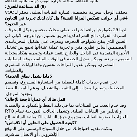
عالية الكفاءة، مبادلة حرارة أنبوب دوامة عالية الكفاءة
(6) آلة مساعدة للحرق:
مجفف الوحل، محرقة مخصصة، كسارة النفايات الصلبة، محفز لـ VOC
4في أي جوانب تنعكس المزايا التقنية؟ هل كان لديك تجربة في التعاون
عبر الحدود؟
لدينا 29 تكنولوجيا براءة اختراع، تغطي مجالات تحسين هيكل المحرقة،
استرداد الحرارة، الخ الشركة لديها فريق تصميم من الدرجة الأولى في
الصين،الذي يتقن تكنولوجيا المحرقة ويتعرف على تشغيل المحرقاتلدى
المصممين أساس نظري متين و تجربة عملية غنيةأنها تجمع بين تشغيل
الأجهزة المتقدمة في الداخل والخارج لتنفيذ عملية وتصميم هيكلياستجابة
التصميم سريعة، ويمكن تعديل الخطة في الوقت المناسب وفقا لمتطلبات
المشتري، ويمكن تقديم اقتراحات تحسين وفقا لبيانات المشتري
والعمليات.
5ماذا يشمل نطاق الخدمة؟
نحن نقدم خدمات كاملة للعملية من استشارة المشروع، وتصميم
المخطط، وتصنيع المعدات إلى التثبيت والتشغيل، ودعم أنابيب الضغط
وتجديد المرجل.
6هل هناك أي قضايا ناجحة للإحالة؟
وقد خدم العديد من الصناعات بما في ذلك النفط والكيماويات والصيدلة
والتخلص من النفايات الصلبة. وتشمل الحالات النموذجية نظام RTO
للغازات العضوية النفايات ،مشروع حرق النفايات الكيميائية السائلة، إلخ
7كيفية الحصول على التعاون أو الاقتباس؟
يمكنك تقديم احتياجاتك من خلال النموذج الرسمي على الموقع
الإلكتروني، أو الاتصال مباشرة: