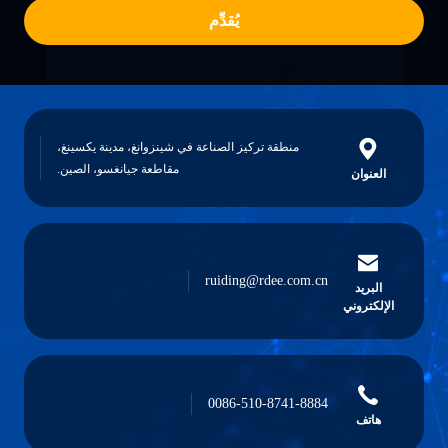
يُقدِّم
منطقة تركيز الصناعة في شينزوانغ، مدينة يكسينغ،
مقاطعة جيانغسو، الصين.
العنوان
ruiding@rdee.com.cn
البريد
الإلكتروني
0086-510-8741-8884
هاتف