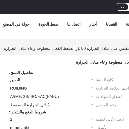
بحث
ة
القضايا
أخبار
اتصل بنا
ضبط الجودة
جولة في المصنع
حرارة 50 بار الضغط الفعال معطوفة وعاء مبادل الحرارة
تفاصيل المنتج:
مكان المنشأ:
الصين
اسم العلامة التجارية:
RUIDING
إصدار الشهادات:
ASME/GB/ISO/EAC(EAEU)
رقم الموديل:
مُبادل الحرارة المضغوط
شروط الدفع والشحن:
الحد الأدنى لكمية:
1
الأسعار:
negotiable