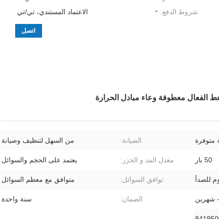
شروط الدفع:
الاعتماد المستندي، تي/تي
اتصل
 متوفرة
الصيانة:
من السهل لتنظيف وصيانة
50 بار
معدل المد و الجزر:
يعتمد على الحجم والسوائل
وم للصدأ
توافق السوائل:
متوافق مع معظم السوائل
- شهرين
الضمان:
سنة واحدة
841950