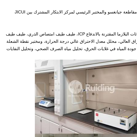
أنشأت رويدينغ مركز تكنولوجيا هندسة موارد حرق نظيفة في مقاطعة جيانغسو والمختبر الرئيسي لمركز الابتكار المشترك بين JICUI
المختبر مجهز بمعدات كشف متقدمة مثل طيف طيف انبعاثات البلازما المقترنة بالاندفاع ICP، طيف طيف امتصاص الذري، طيف طيف
اق العالي، محلل معدل الاحتراق عالي درجة الحرارة، ومختبر نقطة الشعلة
جودة المياه في غلايات الحرق، تحليل مياه الصرف الصحي، وتحليل النفايات