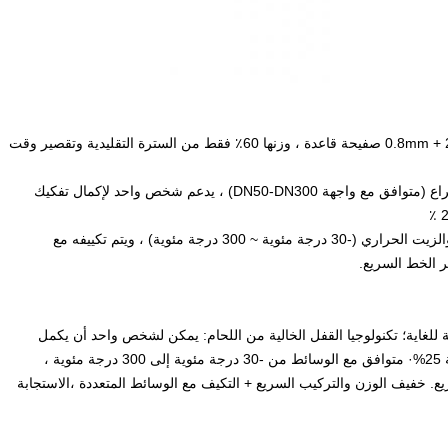
لوحة منحرفة واحدة 0.8mm + 2.0mm صفيحة قاعدة ، وزنها 60٪ فقط من السترة التقليدية وتقصير وقت
هيكل مشبك براءة اختراع (متوافق مع واجهة DN50-DN300) ، يدعم شخص واحد لإكمال تفكيك
متوافق مع الهواء والماء والزيت الحراري (-30 درجة مئوية ~ 300 درجة مئوية) ، ويتم تكييفه مع
 الخط السريع.
 رقيقة للغاية؛ تكنولوجيا القفل الخالية من اللحام: يمكن لشخص واحد أن يكمل
تفكيك وتجميع في غضون ساعتين،خفض تكاليف الصيانة بنسبة 25%· متوافق مع الوسائط من -30 درجة مئوية إلى 300 درجة مئوية ،
ع. خفيف الوزن والتركيب السريع + التكيف مع الوسائط المتعددة ،الاستجابة