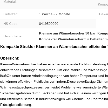
Material:
Kompati
Lieferzeit:
1 Woche - 2 Monate
Gewäh
HS-Code:
8419500090
Klemme am Wärmetauscher 50 bar
,
Kompa
Hervorheben:
Kompakter Wärmetauscher für Behälter mi
Kompakte Struktur Klammer an Wärmetauscher effizienter
Übersicht:
Klemm-Wärmetauscher haben eine hervorragende Dichtungsleistung.Di
entworfenen Dichtungen zusammen, um eine stabile und zuverlässige D
läuftOb unter harten Arbeitsbedingungen von hoher Temperatur und
sie können effektiven Fluidlecks verhindern.Diese zuverlässige Dichtung
Wärmeaustauschprozesses, vermeidet Probleme wie verminderte Wä
Sicherheitsgefahren durch Leckagen,und hat sich zu einem wichtigen 
und effizienten Betrieb in Industriezweigen wie Chemie und Pharmaind
Flüssigkeitsdichtung.