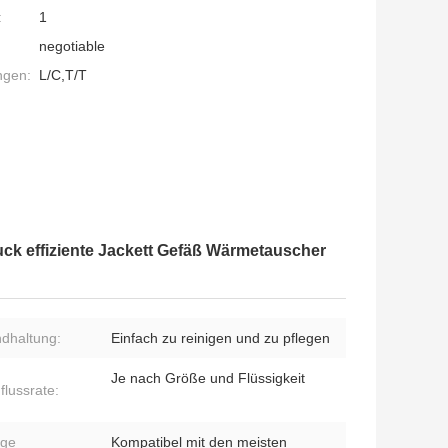
:
1
negotiable
ngen:
L/C,T/T
ck effiziente Jackett Gefäß Wärmetauscher
ndhaltung:
Einfach zu reinigen und zu pflegen
Je nach Größe und Flüssigkeit
flussrate:
ige
Kompatibel mit den meisten