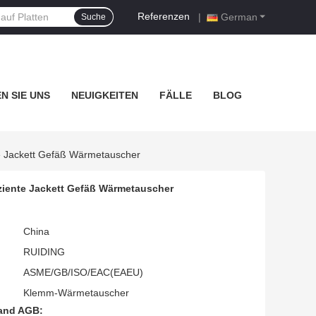
Referenzen
|
German
Suche
N SIE UNS
NEUIGKEITEN
FÄLLE
BLOG
e Jackett Gefäß Wärmetauscher
ziente Jackett Gefäß Wärmetauscher
China
RUIDING
ASME/GB/ISO/EAC(EAEU)
Klemm-Wärmetauscher
and AGB: