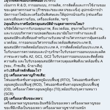
1ธุรกิจหลักของบริษัทคืออะไร?
ครับ
เน้นการ R & D, การออกแบบ, การผลิต, การติดตั้งและการใช้งานของ
ขยะอุตสาหกรรมสาม (ก๊าซขยะ/ขยะเหลว/ขยะแข็ง) อุปกรณ์การบํา
บัดการเผาไหม้และเครื่องปั่นพิเศษและให้อุปกรณ์รองรับ (เช่นเครื่อง
แลกเปลี่ยนความร้อน, เครื่องแห้งสลัด, ฯลฯ)
2คุณมีประกาศนียบัตรคุณสมบัติด้านอุตสาหกรรมไหม?
บริษัทได้ผ่านการรับรองคุณภาพ, สิ่งแวดล้อม, สุขภาพในการทํางาน,
และระบบบริหารความปลอดภัยและอนามัยในการทํางานและมี
คุณสมบัติระดับที่สองสําหรับงานรับเหมาด้านวิศวกรรมการคุ้มครองสิ่ง
แวดล้อม, การออกแบบวิศวกรรมสิ่งแวดล้อมพิเศษประเภท B,
คุณสมบัติการผลิตหม้อร้อนประเภท A, การติดตั้งหม้อร้อนประเภท A,
ใบรับรองการตรวจสอบและบํารุงรักษาใบรับรองการออกแบบและผลิต
ภาชนะความดัน A2, GC1, GC2 ใบรับรองการออกแบบและติดตั้งท่อ
ความดัน และใบรับรองคุณสมบัติการควบคุมมลพิษสิ่งแวดล้อมชั้น A
(ขยะ, ก๊าซเสีย, น้ํายาเสีย)
ครับ
3สินค้าหลักคืออะไร?
(1) เครื่องเผาผลาญก๊าซเสีย:
โฟนออกซิเดชั่นทางอุณหภูมิแบบฟื้นฟู (RTO), โฟนออกซิเดชั่นทา
งอุณหภูมิแบบฟื้นฟู (RC0), โฟนออกซิเดชั่นทางอุณหภูมิแบบฟื้นฟู
(C0), เครื่องเผาไฟทางอุณหภูมิสูง (T0),หม้อปรับปรุงความหนาว
(SCR)
(2) เครื่องเผาผืนขยะเหลว:
เครื่องเผาผลาญของขยะอินทรีย์เป็นของเหลว เครื่องเผาผลาญของ
ขยะที่มีเกลือเป็นของเหลว เครื่องเผาผลาญซากส่วนหนัก