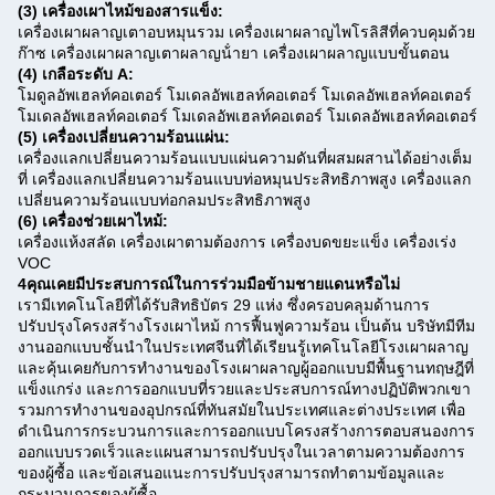
(3) เครื่องเผาไหม้ของสารแข็ง:
เครื่องเผาผลาญเตาอบหมุนรวม เครื่องเผาผลาญไพโรลิสีที่ควบคุมด้วย
ก๊าซ เครื่องเผาผลาญเตาผลาญน้ํายา เครื่องเผาผลาญแบบขั้นตอน
(4) เกลือระดับ A:
โมดูลอัพเฮลท์คอเตอร์ โมเดลอัพเฮลท์คอเตอร์ โมเดลอัพเฮลท์คอเตอร์
โมเดลอัพเฮลท์คอเตอร์ โมเดลอัพเฮลท์คอเตอร์ โมเดลอัพเฮลท์คอเตอร์
(5) เครื่องเปลี่ยนความร้อนแผ่น:
เครื่องแลกเปลี่ยนความร้อนแบบแผ่นความดันที่ผสมผสานได้อย่างเต็ม
ที่ เครื่องแลกเปลี่ยนความร้อนแบบท่อหมุนประสิทธิภาพสูง เครื่องแลก
เปลี่ยนความร้อนแบบท่อกลมประสิทธิภาพสูง
(6) เครื่องช่วยเผาไหม้:
เครื่องแห้งสลัด เครื่องเผาตามต้องการ เครื่องบดขยะแข็ง เครื่องเร่ง
VOC
4คุณเคยมีประสบการณ์ในการร่วมมือข้ามชายแดนหรือไม่
เรามีเทคโนโลยีที่ได้รับสิทธิบัตร 29 แห่ง ซึ่งครอบคลุมด้านการ
ปรับปรุงโครงสร้างโรงเผาไหม้ การฟื้นฟูความร้อน เป็นต้น บริษัทมีทีม
งานออกแบบชั้นนําในประเทศจีนที่ได้เรียนรู้เทคโนโลยีโรงเผาผลาญ
และคุ้นเคยกับการทํางานของโรงเผาผลาญผู้ออกแบบมีพื้นฐานทฤษฎีที่
แข็งแกร่ง และการออกแบบที่รวยและประสบการณ์ทางปฏิบัติพวกเขา
รวมการทํางานของอุปกรณ์ที่ทันสมัยในประเทศและต่างประเทศ เพื่อ
ดําเนินการกระบวนการและการออกแบบโครงสร้างการตอบสนองการ
ออกแบบรวดเร็วและแผนสามารถปรับปรุงในเวลาตามความต้องการ
ของผู้ซื้อ และข้อเสนอแนะการปรับปรุงสามารถทําตามข้อมูลและ
กระบวนการของผู้ซื้อ