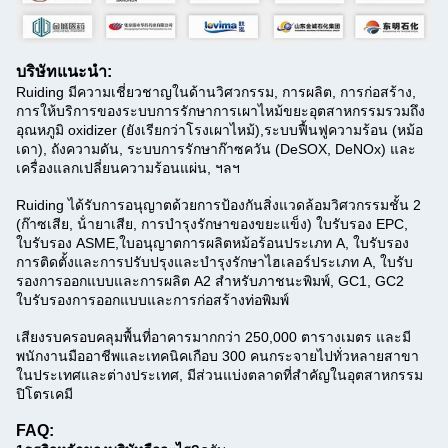
บริษัทแนะนํา:
Ruiding มีความเชี่ยวชาญในด้านวิศวกรรม, การผลิต, การก่อสร้าง,
การให้บริการของระบบการรักษาการเผาไหม้ขยะอุตสาหกรรมรวมถึง
อุณหภูมิ oxidizer (ยังเรียกว่าโรงเผาไหม้),ระบบฟื้นฟูความร้อน (หม้อ
เดา), ถังความดัน, ระบบการรักษาก๊าซควัน (DeSOX, DeNOx) และ
เครื่องแลกเปลี่ยนความร้อนแผ่น, ฯลฯ
Ruiding ได้รับการอนุญาตด้วยการป้องกันสิ่งแวดล้อมวิศวกรรมชั้น 2
(ก๊าซเสีย, น้ํายาเสีย, การบํารุงรักษาของขยะแข็ง) ใบรับรอง EPC,
ใบรับรอง ASME,ใบอนุญาตการผลิตหม้อร้อนประเภท A, ใบรับรอง
การติดตั้งและการปรับปรุงและบํารุงรักษาไฮเลอร์ประเภท A, ใบรับ
รองการออกแบบและการผลิต A2 สําหรับภาชนะพิมพ์, GC1, GC2
ใบรับรองการออกแบบและการก่อสร้างท่อพิมพ์
เสียงรบ
ครอบคลุมพื้นที่อาคารมากกว่า 250,000 ตารางเมตร และมี
พนักงานมืออาชีพและเทคนิคเกือบ 300 คนกระจายไปทั่วหลายสาขา
ในประเทศและต่างประเทศ, มีส่วนแบ่งตลาดที่สําคัญในอุตสาหกรรม
ปิโตรเคมี
FAQ: