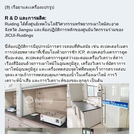
(9) เรือยาและเครื่องแปรรูป
R & D และการผลิต:
Ruiding ได้ตั้งศูนย์เทคโนโลยีวิศวกรรมทรัพยากรเผาไหม้สะอาด
จังหวัด Jiangsu และห้องปฏิบัติการหลักของศูนย์นวัตกรรมร่วมของ
JICUI-Ruidings
นี่
ห้องปฏิบัติการมีอุปกรณ์การตรวจสอบที่ทันสมัย เช่น สเปคเตอร์เมตร
การปล่อยพลาสมาที่เชื่อมโยงด้วยการชัก ICP, สเปคเตอร์เมตรการดูด
ซึมอะตอม, สเปคเตอร์เมตรการดูดสว่างอะตอมเครื่องวิเคราะห์สาร
เรืองสีอิออนด้วยการเผาไหม้ในอุณหภูมิสูง, เครื่องวิเคราะห์อัตราการ
เผาไหม้อุณหภูมิสูง และเครื่องทดสอบจุดไฟที่สมดุลเร็วการตรวจสอบ
จุดละลายเถ้าการทดสอบคุณภาพของน้ําในเครื่องเผาไหม้ การวิ
เคราะห์น้ําเสีย และการวิเคราะห์ของขยะลุกลุก เป็นต้น