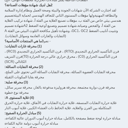
المعدات الداعمة (مثل مبادلات الحرارة، مجففات الوحل، الخ)
2هل لديك شهادة مؤهلات الصناعة؟
لقد اجتازت الشركة الآن شهادات الجودة والبيئة وصحة العمل ونظام إدارة السلامة
والنظافة المهنيةولها مؤهلات المستوى الثاني للتعاقد الهندسي لحماية البيئةتصميم
هندسي بيئي خاص من الفئة ب، مؤهلات تصنيع الغلاية من الفئة أ، شهادة تركيب الغلاية
من الفئة أ، والفحص وصيانة،شهادة تصميم وتصنيع أوعية الضغط A2شهادة تصميم
وتثبيت أنابيب الضغط GC1، GC2، وشهادة تأهيل مكافحة التلوث البيئي من الفئة A
(النفايات والغازات العادمة وسوائل النفايات).
- نعم
3ما هي المنتجات الأساسية؟
(1) محرقة غازات النفايات:
فرن التأكسيد الحراري التجديدي (RTO) ، فرن التأكسيد الحراري التجديدي (RC0) ،
فرن التأكسيد الحراري (C0) ، محرق حراري عالي درجة الحرارة (T0)فرن التنزيف
الكاتالي (SCR)
(2) محرقة النفايات السائلة:
محرقة النفايات العضوية السائلة، محرقة النفايات السائلة التي تحتوي على الملح،
محرقة بقايا المكونات الثقيلة
(3) محرقة صلبة:
محرقة فرن دوارية مجتمعة، محرقة هروليزة مدفوعة بالغاز، محرقة سرير سائل،
محرقة نوع خطوة
(4) غلاية المستوى A:
غلاية حرارة النفايات المنسقة، غلاية حرارة النفايات في الأنفاق، غلاية حرارة الحرق
المتكاملة بين الفرن والغلاية، غلاية الحائط ذات الغشاء الكبير، غلاية أنبوب النار
(5) مبادل الحرارة الصفيح:
مبادلة حرارة لوحة ضغط مصفحة بالكامل، مبادلة حرارة أنبوب الدوران عالية الكفاءة،
مبادلة حرارة أنبوب دوامة عالية الكفاءة