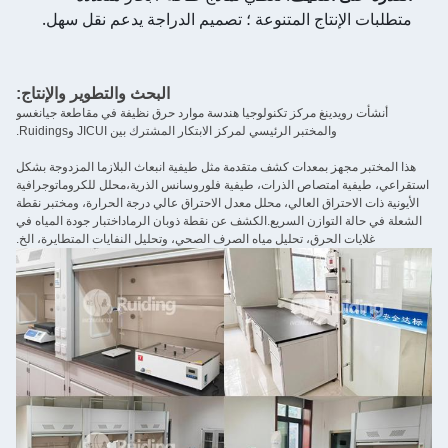
متطلبات الإنتاج المتنوعة ؛ تصميم الدراجة يدعم نقل سهل.
البحث والتطوير والإنتاج:
أنشأت رويدينغ مركز تكنولوجيا هندسة موارد حرق نظيفة في مقاطعة جيانغسو
والمختبر الرئيسي لمركز الابتكار المشترك بين JICUI وRuidings.
هذا المختبر مجهز بمعدات كشف متقدمة مثل طيفية انبعاث البلازما المزدوجة بشكل
استقراعي، طيفية امتصاص الذرات، طيفية فلوروسانس الذرية،محلل للكروماتوجرافية
الأيونية ذات الاحتراق العالي، محلل معدل الاحتراق عالي درجة الحرارة، ومختبر نقطة
الشعلة في حالة التوازن السريع.الكشف عن نقطة ذوبان الرماداختبار جودة المياه في
غلايات الحرق، تحليل مياه الصرف الصحي، وتحليل النفايات المتطايرة، الخ.