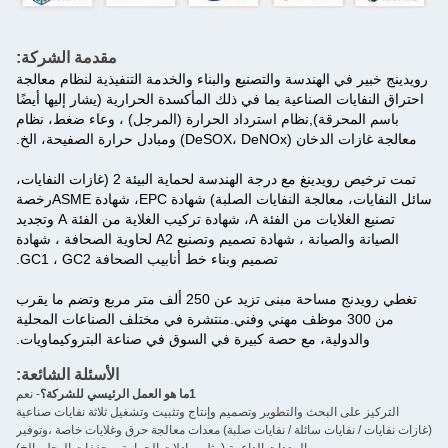
مقدمة الشركة:
رويدينج خبير في الهندسة والتصنيع والبناء والخدمة التنفيذية لنظام معالجة
احتراق النفايات الصناعية بما في ذلك المأكسدة الحرارية (يشار إليها أيضًا
باسم المحرقة),نظام استرداد الحرارة (المرجل) ، وعاء ضغط، نظام
معالجة غازات الدخان (DeSOX، DeNOx) ومبادل حرارة الصفيحة، الخ.
تمت ترخيص رويدينغ مع درجة الهندسة لحماية البيئة 2 (غازات النفايات،
سائل النفايات، معالجة النفايات الصلبة) شهادة EPC، شهادة ASMEرخصة
تصنيع الغلايات من الفئة A، شهادة تركيب الغلاية من الفئة A وتجديد
الصيانة والصيانة ، شهادة تصميم وتصنيع A2 لحاوية الصحافة ، شهادة
تصميم وبناء خط أنابيب الصحافة GC1 ، GC2.
تغطي رويدنج مساحة مبنى تزيد عن 250 ألف متر مربع وتضم ما يقرب
من 300 موظف مهني وفني.منتشرة في مختلف الصناعات المحلية
والدولية، مع حصة كبيرة في السوق في صناعة البتروكيماويات.
الأسئلة الشائعة:
1ما هو العمل الرئيسي للشركة؟
- نعم
التركيز على البحث والتطوير وتصميم وإنتاج وتثبيت وتشغيل ثلاثة نفايات صناعية
(غازات نفايات / نفايات سائلة / نفايات صلبة) معدات معالجة حرق وغلايات خاصة ،وتوفير