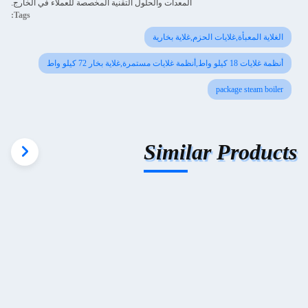
المعدات والحلول التقنية المخصصة للعملاء في الخارج.
Tags:
الغلاية المعبأة,غلايات الحزم,غلاية بخارية
أنظمة غلايات 18 كيلو واط,أنظمة غلايات مستمرة,غلاية بخار 72 كيلو واط
package steam boiler
Similar Products