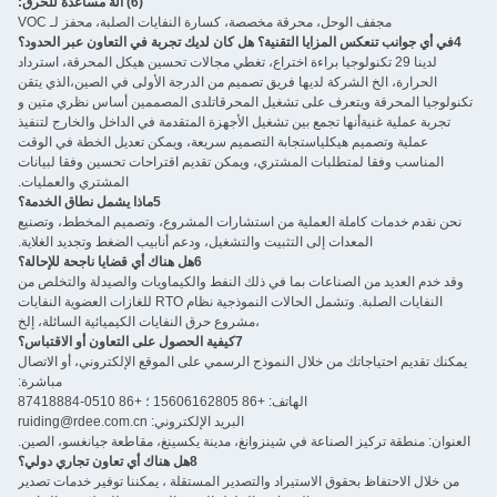
(6) آلة مساعدة للحرق:
مجفف الوحل، محرقة مخصصة، كسارة النفايات الصلبة، محفز لـ VOC
4في أي جوانب تنعكس المزايا التقنية؟ هل كان لديك تجربة في التعاون عبر الحدود؟
لدينا 29 تكنولوجيا براءة اختراع، تغطي مجالات تحسين هيكل المحرقة، استرداد
الحرارة، الخ الشركة لديها فريق تصميم من الدرجة الأولى في الصين،الذي يتقن
تكنولوجيا المحرقة ويتعرف على تشغيل المحرقاتلدى المصممين أساس نظري متين و
تجربة عملية غنيةأنها تجمع بين تشغيل الأجهزة المتقدمة في الداخل والخارج لتنفيذ
عملية وتصميم هيكلياستجابة التصميم سريعة، ويمكن تعديل الخطة في الوقت
المناسب وفقا لمتطلبات المشتري، ويمكن تقديم اقتراحات تحسين وفقا لبيانات
المشتري والعمليات.
5ماذا يشمل نطاق الخدمة؟
نحن نقدم خدمات كاملة العملية من استشارات المشروع، وتصميم المخطط، وتصنيع
المعدات إلى التثبيت والتشغيل، ودعم أنابيب الضغط وتجديد الغلاية.
6هل هناك أي قضايا ناجحة للإحالة؟
وقد خدم العديد من الصناعات بما في ذلك النفط والكيماويات والصيدلة والتخلص من
النفايات الصلبة. وتشمل الحالات النموذجية نظام RTO للغازات العضوية النفايات
،مشروع حرق النفايات الكيميائية السائلة، إلخ
7كيفية الحصول على التعاون أو الاقتباس؟
يمكنك تقديم احتياجاتك من خلال النموذج الرسمي على الموقع الإلكتروني، أو الاتصال
مباشرة:
الهاتف: +86 15606162805 ؛ +86 0510-87418884
البريد الإلكتروني: ruiding@rdee.com.cn
العنوان: منطقة تركيز الصناعة في شينزوانغ، مدينة يكسينغ، مقاطعة جيانغسو، الصين.
8هل هناك أي تعاون تجاري دولي؟
من خلال الاحتفاظ بحقوق الاستيراد والتصدير المستقلة ، يمكننا توفير خدمات تصدير