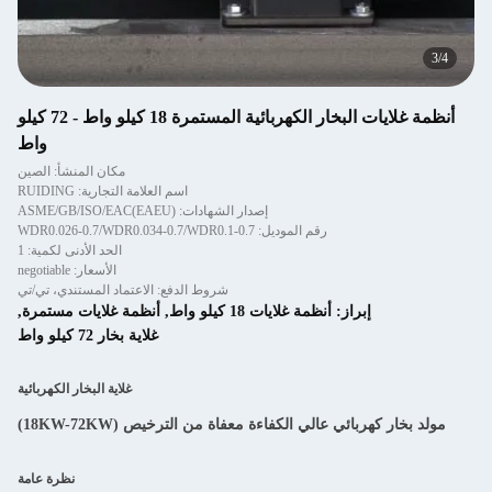
4
/
4
أنظمة غلايات البخار الكهربائية المستمرة 18 كيلو واط - 72 كيلو
واط
مكان المنشأ: الصين
اسم العلامة التجارية: RUIDING
إصدار الشهادات: ASME/GB/ISO/EAC(EAEU)
رقم الموديل: WDR0.026-0.7/WDR0.034-0.7/WDR0.1-0.7
الحد الأدنى لكمية: 1
الأسعار: negotiable
شروط الدفع: الاعتماد المستندي، تي/تي
إبراز:
أنظمة غلايات 18 كيلو واط
,
أنظمة غلايات مستمرة
,
غلاية بخار 72 كيلو واط
غلاية البخار الكهربائية
مولد بخار كهربائي عالي الكفاءة معفاة من الترخيص (18KW-72KW)
نظرة عامة