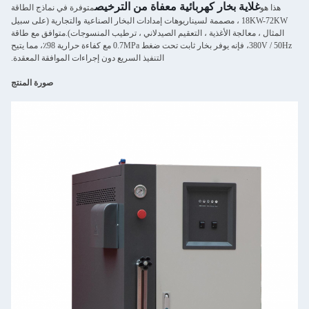
غلاية بخار كهربائية معفاة من الترخيص
هذا هو
متوفرة في نماذج الطاقة
18KW-72KW ، مصممة لسيناريوهات إمدادات البخار الصناعية والتجارية (على سبيل
المثال ، معالجة الأغذية ، التعقيم الصيدلاني ، ترطيب المنسوجات).متوافق مع طاقة
380V / 50Hz، فإنه يوفر بخار ثابت تحت ضغط 0.7MPa مع كفاءة حرارية 98٪، مما يتيح
التنفيذ السريع دون إجراءات الموافقة المعقدة.
صورة المنتج