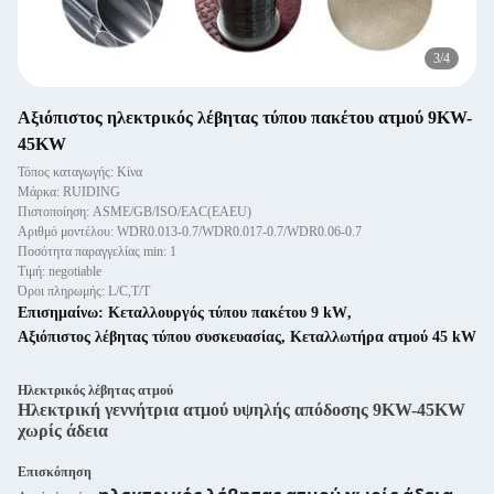
4
/
4
Αξιόπιστος ηλεκτρικός λέβητας τύπου πακέτου ατμού 9KW-
45KW
Τόπος καταγωγής: Κίνα
Μάρκα: RUIDING
Πιστοποίηση: ASME/GB/ISO/EAC(EAEU)
Αριθμό μοντέλου: WDR0.013-0.7/WDR0.017-0.7/WDR0.06-0.7
Ποσότητα παραγγελίας min: 1
Τιμή: negotiable
Όροι πληρωμής: L/C,T/T
Επισημαίνω:
Κεταλλουργός τύπου πακέτου 9 kW
,
Αξιόπιστος λέβητας τύπου συσκευασίας
,
Κεταλλωτήρα ατμού 45 kW
Ηλεκτρικός λέβητας ατμού
Ηλεκτρική γεννήτρια ατμού υψηλής απόδοσης 9KW-45KW
χωρίς άδεια
Επισκόπηση