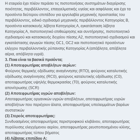
Η εταιρεία έχει πλέον περάσει τις πιστοποιήσεις συστημάτων διαχείρισης
ποιότητας, περιβάλλοντος, επαγγελματικής υγείας και ασφάλειας και έχει τα
προσόντα δεύτερου επιπέδου για εργολαβία μηχανικής προστασίας του
περιβάλλοντος, ειδικό σχεδιασμό μηχανικής περιβάλλοντος Κατηγορίας Β,
προσόντα κατασκευής λέβητα Κατηγορίας Α, εγκατάσταση λέβητα
Κατηγορίας Α, πιστοποιητικό επιθεώρησης και συντήρησης, πιστοποιητικό
σχεδιασμού και κατασκευής δοχείου πίεσης Α2, πιστοποιητικό σχεδιασμού και
εγκατάστασης αγωγών πίεσης GC1, GC2 και πιστοποιητικό προσόντων
ελέγχου περιβαλλοντικής ρύπανσης Κατηγορίας Α (απόβλητα, απόβλητα
αέρια, απόβλητα υγρά).
3. Ποια είναι τα βασικά προϊόντα; ‌
(1) Αποτεφρωτήρας αποβλήτων αερίων:
Φούρνος θερμικής οξείδωσης αναγέννησης (RTO), φούρνος καταλυτικής
οξείδωσης αναγέννησης (RC0), φούρνος καταλυτικής οξείδωσης (C0),
αποτεφρωτήρας υψηλής θερμοκρασίας (T0), φούρνος καταλυτικής
απονίτρωσης (SCR)
(2) Αποτεφρωτήρας υγρών αποβλήτων:
Αποτεφρωτήρας οργανικών υγρών αποβλήτων, αποτεφρωτήρας υγρών
αποβλήτων που περιέχουν άλατα, αποτεφρωτήρας υπολειμμάτων βαρέων
συστατικών
(3) Στερεός αποτεφρωτήρας:
Συνδυασμένος αποτεφρωτήρας περιστροφικού κλιβάνου, αποτεφρωτήρας
πυρόλυσης ελεγχόμενου αερίου, αποτεφρωτήρας ρευστοποιημένου κλίνης,
αποτεφρωτήρας τύπου βήματος
(4) Λέβητας επιπέδου Α: