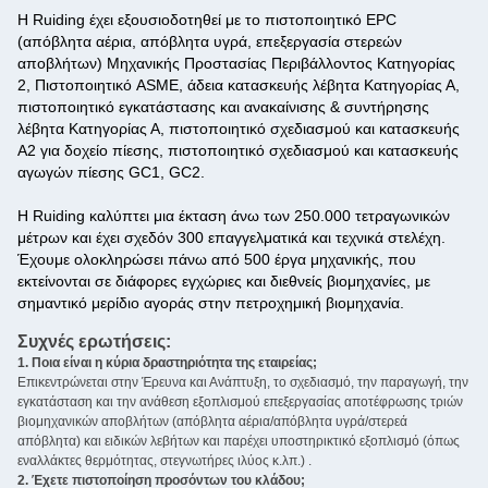
Η Ruiding έχει εξουσιοδοτηθεί με το πιστοποιητικό EPC
(απόβλητα αέρια, απόβλητα υγρά, επεξεργασία στερεών
αποβλήτων) Μηχανικής Προστασίας Περιβάλλοντος Κατηγορίας
2, Πιστοποιητικό ASME, άδεια κατασκευής λέβητα Κατηγορίας Α,
πιστοποιητικό εγκατάστασης και ανακαίνισης & συντήρησης
λέβητα Κατηγορίας Α, πιστοποιητικό σχεδιασμού και κατασκευής
Α2 για δοχείο πίεσης, πιστοποιητικό σχεδιασμού και κατασκευής
αγωγών πίεσης GC1, GC2.
Η Ruiding καλύπτει μια έκταση άνω των 250.000 τετραγωνικών
μέτρων και έχει σχεδόν 300 επαγγελματικά και τεχνικά στελέχη.
Έχουμε ολοκληρώσει πάνω από 500 έργα μηχανικής, που
εκτείνονται σε διάφορες εγχώριες και διεθνείς βιομηχανίες, με
σημαντικό μερίδιο αγοράς στην πετροχημική βιομηχανία.
Συχνές ερωτήσεις:
1. Ποια είναι η κύρια δραστηριότητα της εταιρείας;
‌
Επικεντρώνεται στην Έρευνα και Ανάπτυξη, το σχεδιασμό, την παραγωγή, την
εγκατάσταση και την ανάθεση εξοπλισμού επεξεργασίας αποτέφρωσης τριών
βιομηχανικών αποβλήτων (απόβλητα αέρια/απόβλητα υγρά/στερεά
απόβλητα) και ειδικών λεβήτων και παρέχει υποστηρικτικό εξοπλισμό (όπως
εναλλάκτες θερμότητας, στεγνωτήρες ιλύος κ.λπ.) ‌.
2. Έχετε πιστοποίηση προσόντων του κλάδου; ‌