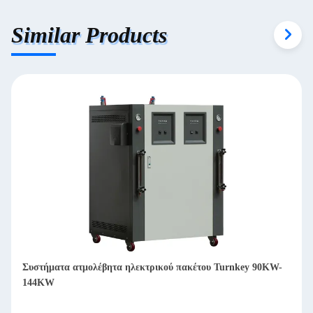
Similar Products
Οικολογικά φιλικά συστήματα λέβητα θερμού νερού με καύση
πετρελαίου / αερίου 1400KW-3500KW