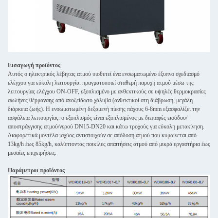
Εισαγωγή προϊόντος
Αυτός ο ηλεκτρικός λέβητας ατμού υιοθετεί ένα ενσωματωμένο έξυπνο σχεδιασμό
ελέγχου για εύκολη λειτουργία: πραγματοποιεί σταθερή παροχή ατμού μέσω της
λειτουργίας ελέγχου ON-OFF, εξοπλισμένο με ανθεκτικούς σε υψηλές θερμοκρασίες
σωλήνες θέρμανσης από ανοξείδωτο χάλυβα (ανθεκτικοί στη διάβρωση, μεγάλη
διάρκεια ζωής). Η ενσωματωμένη δεξαμενή πίεσης πάχους 6-8mm εξασφαλίζει την
ασφάλεια λειτουργίας. ο εξοπλισμός είναι εξοπλισμένος με διεπαφές εισόδου/
αποστράγγισης ατμού/νερού DN15-DN20 και κάτω τροχούς για εύκολη μετακίνηση.
Διαφορετικά μοντέλα ισχύος αντιστοιχούν σε απόδοση ατμού που κυμαίνεται από
13kg/h έως 85kg/h, καλύπτοντας ποικίλες απαιτήσεις ατμού από μικρά εργαστήρια έως
μεσαίες επιχειρήσεις.
Παράμετροι προϊόντος