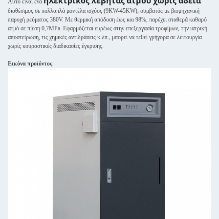
ηλεκτρικός λέβητας ατμού χωρίς άδεια
Αυτό είναι ένα
διαθέσιμος σε πολλαπλά μοντέλα ισχύος (9KW-45KW), συμβατός με βιομηχανική
παροχή ρεύματος 380V. Με θερμική απόδοση έως και 98%, παρέχει σταθερά καθαρό
ατμό σε πίεση 0,7MPa. Εφαρμόζεται ευρέως στην επεξεργασία τροφίμων, την ιατρική
αποστείρωση, τις χημικές αντιδράσεις κ.λπ., μπορεί να τεθεί γρήγορα σε λειτουργία
χωρίς κουραστικές διαδικασίες έγκρισης.
Εικόνα προϊόντος