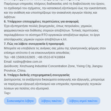
Παρέχουμε υπηρεσίες πλήρους διαδικασίας από τη διαβούλευση του έργου,
το σχεδιασμό του σχήματος, την κατασκευή εξοπλισμού έως την εγκατάσταση
και την ανάθεση και υποστηρίζουμε την ανακαίνιση αγωγών πίεσης και
λεβήτων.
6. Υπάρχουν επιτυχημένες περιπτώσεις για αναφορά;
Έχει εξυπηρετήσει πολλές βιομηχανίες, όπως πετρελαίου, χημικών,
φαρμακευτικών και διάθεσης στερεών αποβλήτων. Τυπικές περιπτώσεις
περιλαμβάνουν το σύστημα RTO οργανικών αποβλήτων αερίων, το έργο
αποτέφρωσης χημικών υγρών αποβλήτων κ.λπ.
7. Πώς να λάβετε συνεργασία ή προσφορά;
Μπορείτε να υποβάλετε τις ανάγκες σας μέσω της ηλεκτρονικής φόρμας στον
επίσημο ιστότοπο ή να επικοινωνήσετε απευθείας:
Τηλ: +86 15606162805 ; +86 0510-87418884
Email: ruiding@rdee.com.cn
Διεύθυνση: Xinzhuang Industrial Concentration Zone, Yixing City, Jiangsu
Province, China.
8. Υπάρχει διεθνής επιχειρηματική συνεργασία; ‌
Διατηρώντας τα ανεξάρτητα δικαιώματα εισαγωγής και εξαγωγής, μπορούμε
να παρέχουμε εξαγωγή εξοπλισμού και υπηρεσίες προσαρμογής τεχνικών
λύσεων για πελάτες στο εξωτερικό.
Tags:
Συσκευασμένο λέβητα
λέβητες πακέτου
λέβητες ατμού πακέτου