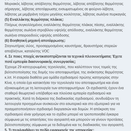
Μοριακός λέβητας απόβλητης θερμότητας, λέβητας απόβλητης θερμότητας
σήραγγας, λέβητας αποτέφρωσης ενσωματωμένος σε φούρνο-λέβητα,
λέβητας με μεμβράνη τοίχου μεγάλης κοιλότητας, λέβητας σωλήνα πυρκαγιάς
(5) Εναλλάκτης θερμότητας πλάκας:
Πλήρως συγκολλημένος εναλλάκτης θερμότητας πλάκας πίεσης, εναλλάκτης
θερμότητας σωλήνα στροβίλου υψηλής απόδοσης, εναλλάκτης θερμότητας
σωλήνα σπειροειδούς υψηλής απόδοσης
(6) Βοηθητική μηχανή αποτέφρωσης:
Στεγνωτήρας ιλύος, προσαρμοσμένος καυστήρας, θραυστήρας στερεών
αποβλήτων, καταλύτης VOC ‌
4. Σε ποιες πτυχές αντικατοπτρίζονται τα τεχνικά πλεονεκτήματα; Έχετε
ποτέ εμπειρία διασυνοριακής συνεργασίας;
Έχουμε 29 κατοχυρωμένες τεχνολογίες, που καλύπτουν τους τομείς της
βελτιστοποίησης της δομής του αποτεφρωτήρα, της ανάκτησης θερμότητας
κ.λπ. Η εταιρεία διαθέτει μια ομάδα σχεδιασμού πρώτης κατηγορίας στην
Κίνα, η οποία έχει κατακτήσει την τεχνολογία του αποτεφρωτήρα και είναι
εξοικειωμένη με τη λειτουργία των αποτεφρωτήρων. Οι σχεδιαστές έχουν ένα
σταθερό θεωρητικό υπόβαθρο και πλούσια εμπειρία σχεδιασμού και
πρακτικής. Κατά τη διάρκεια της διαδικασίας σχεδιασμού, συνδυάζουν τη
λειτουργία προηγμένων συσκευών στο εσωτερικό και στο εξωτερικό για να
πραγματοποιήσουν σχεδιασμό διεργασιών και δομών. Η απόκριση του
σχεδιασμού είναι γρήγορη και το σχέδιο μπορεί να τροποποιηθεί έγκαιρα
σύμφωνα με τις απαιτήσεις του αγοραστή και μπορούν να γίνουν προτάσεις
βελτιστοποίησης σύμφωνα με τα δεδομένα και τις διαδικασίες του αγοραστή.
5. Τι περιλαμβάνει το πεδίο εφαρμογής της υπηρεσίας;