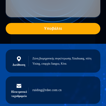
Υποβάλτε
Ζώνη βιομηχανικής συγκέντρωσης Xinzhuang, πόλη
Yixing, επαρχία Jiangsu, Κίνα.
Διεύθυνση
ruiding@rdee.com.cn
Ηλεκτρονικό
ταχυδρομείο