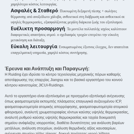
χαμηλότερο κόστος λειτουργίας.
Ασφαλές & Σταθερό
: Πυκνωμένη δεξαμενή πίεσης + σωλήνες
θέρμανσης από ανοξείδωτο χάλυβα, ανθεκτικοί στη διάβρωση και ανθεκτικοί σε
υψηλές θερμοκρασίες, εξασφαλίζοντας μεγάλη διάρκεια ζωής του εξοπλισμού.
Ευέλικτη προσαρμογή
: Τα μοντέλα πολλαπλής ισχύος καλύπτουν
διαφορετικές απαιτήσεις ατμού. ο σχεδιασμός τροχών επιτρέπει την εύκολη
μετακίνηση και διάταξη.
Εύκολη λειτουργία
: Ενσωματωμένος έξυπνος έλεγχος, δεν απαιτείται
επαγγελματική υπηρεσία, χαμηλό κόστος συντήρησης.
Έρευνα και Ανάπτυξη και Παραγωγή:
Η Ruiding έχει ιδρύσει το κέντρο τεχνολογίας μηχανικής πόρων καθαρής
αποτέφρωσης της επαρχίας Jiangsu και το βασικό εργαστήριο του κοινού
κέντρου καινοτομίας JICUI-Ruidings.
Αυτό το εργαστήριο είναι εξοπλισμένο με προηγμένο εξοπλισμό ανίχνευσης
όπως φασματομετρία εκπομπής πλάσματος επαγωγικά συζευγμένου ICP,
φασματοφωτομετρία ατομικής απορρόφησης, φασματοφωτομετρία ατομικού
φθορισμού, αναλυτή χρωματογραφίας ιόντων καύσης υψηλής θερμοκρασίας,
αναλυτή ρυθμού καύσης υψηλής θερμοκρασίας και ταχεία δοκιμαστή
σημείου ανάφλεξης ισορροπίας. διαθέτει δυνατότητες για ανάλυση βαρέων
μετάλλων, ανάλυση στοιχείων, ανάλυση θερμιδικής αξίας καυσαερίων,
ανίχνευση σημείου τήξης τέφρας, δοκιμή ποιότητας νερού λέβητα