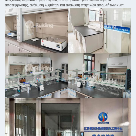
αποτέφρωσης, ανάλυση λυμάτων και ανάλυση πτητικών αποβλήτων κ.λπ.