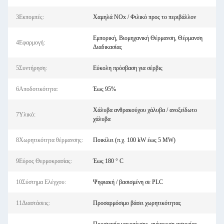
3Εκπομπές:
Χαμηλά NOx / Φιλικό προς το περιβάλλον
Εμπορική, Βιομηχανική Θέρμανση, Θέρμανση
4Εφαρμογή:
Διαδικασίας
5Συντήρηση:
Εύκολη πρόσβαση για σέρβις
6Αποδοτικότητα:
Έως 95%
Χάλυβα ανθρακούχου χάλυβα / ανοξείδωτο
7Υλικό:
χάλυβα
8Χωρητικότητα θέρμανσης:
Ποικίλει (π.χ. 100 kW έως 5 MW)
9Εύρος Θερμοκρασίας:
Έως 180 ° C
10Σύστημα Ελέγχου:
Ψηφιακή / βασισμένη σε PLC
11Διαστάσεις:
Προσαρμόσιμο βάσει χωρητικότητας