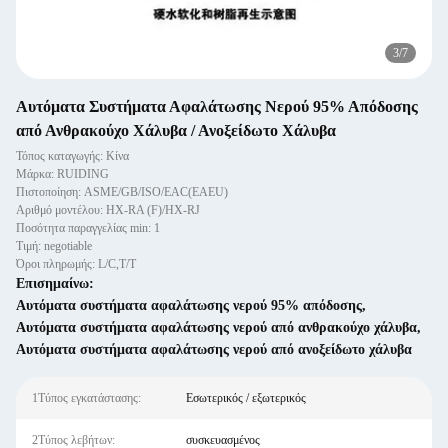
4
/
7
Αυτόματα Συστήματα Αφαλάτωσης Νερού 95% Απόδοσης
από Ανθρακούχο Χάλυβα / Ανοξείδωτο Χάλυβα
Τόπος καταγωγής: Κίνα
Μάρκα: RUIDING
Πιστοποίηση: ASME/GB/ISO/EAC(EAEU)
Αριθμό μοντέλου: HX-RA (F)/HX-RJ
Ποσότητα παραγγελίας min: 1
Τιμή: negotiable
Όροι πληρωμής: L/C,T/T
Επισημαίνω:
Αυτόματα συστήματα αφαλάτωσης νερού 95% απόδοσης
,
Αυτόματα συστήματα αφαλάτωσης νερού από ανθρακούχο χάλυβα
,
Αυτόματα συστήματα αφαλάτωσης νερού από ανοξείδωτο χάλυβα
1Τύπος εγκατάστασης:
Εσωτερικός / εξωτερικός
2Τύπος λεβήτων:
συσκευασμένος