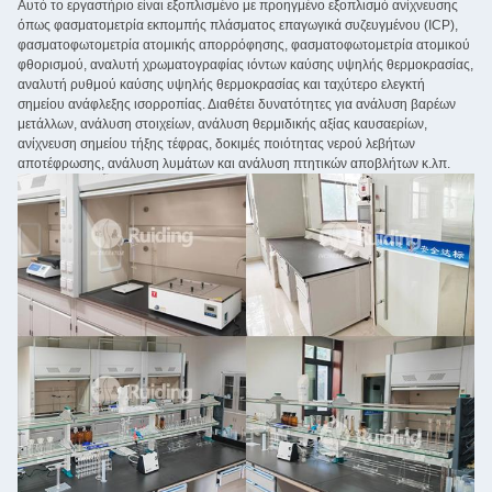
Αυτό το εργαστήριο είναι εξοπλισμένο με προηγμένο εξοπλισμό ανίχνευσης
όπως φασματομετρία εκπομπής πλάσματος επαγωγικά συζευγμένου (ICP),
φασματοφωτομετρία ατομικής απορρόφησης, φασματοφωτομετρία ατομικού
φθορισμού, αναλυτή χρωματογραφίας ιόντων καύσης υψηλής θερμοκρασίας,
αναλυτή ρυθμού καύσης υψηλής θερμοκρασίας και ταχύτερο ελεγκτή
σημείου ανάφλεξης ισορροπίας. Διαθέτει δυνατότητες για ανάλυση βαρέων
μετάλλων, ανάλυση στοιχείων, ανάλυση θερμιδικής αξίας καυσαερίων,
ανίχνευση σημείου τήξης τέφρας, δοκιμές ποιότητας νερού λεβήτων
αποτέφρωσης, ανάλυση λυμάτων και ανάλυση πτητικών αποβλήτων κ.λπ.