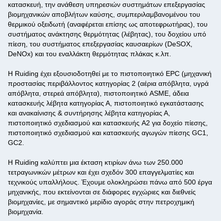
κατασκευή, την ανάθεση υπηρεσιών συστημάτων επεξεργασίας
βιομηχανικών αποβλήτων καύσης, συμπεριλαμβανομένου του
θερμικού οξειδωτή (αναφέρεται επίσης ως αποτεφρωτήρας), του
συστήματος ανάκτησης θερμότητας (λέβητας), του δοχείου υπό
πίεση, του συστήματος επεξεργασίας καυσαερίων (DeSOX,
DeNOx) και του εναλλάκτη θερμότητας πλάκας κ.λπ.
Η Ruiding έχει εξουσιοδοτηθεί με το πιστοποιητικό EPC (μηχανική
προστασίας περιβάλλοντος κατηγορίας 2 (αέρια απόβλητα, υγρά
απόβλητα, στερεά απόβλητα), πιστοποιητικό ASME, άδεια
κατασκευής λέβητα κατηγορίας Α, πιστοποιητικό εγκατάστασης
και ανακαίνισης & συντήρησης λέβητα κατηγορίας Α,
πιστοποιητικό σχεδιασμού και κατασκευής A2 για δοχείο πίεσης,
πιστοποιητικό σχεδιασμού και κατασκευής αγωγών πίεσης GC1,
GC2.
Η Ruiding καλύπτει μια έκταση κτιρίων άνω των 250.000
τετραγωνικών μέτρων και έχει σχεδόν 300 επαγγελματίες και
τεχνικούς υπαλλήλους. Έχουμε ολοκληρώσει πάνω από 500 έργα
μηχανικής, που εκτείνονται σε διάφορες εγχώριες και διεθνείς
βιομηχανίες, με σημαντικό μερίδιο αγοράς στην πετροχημική
βιομηχανία.