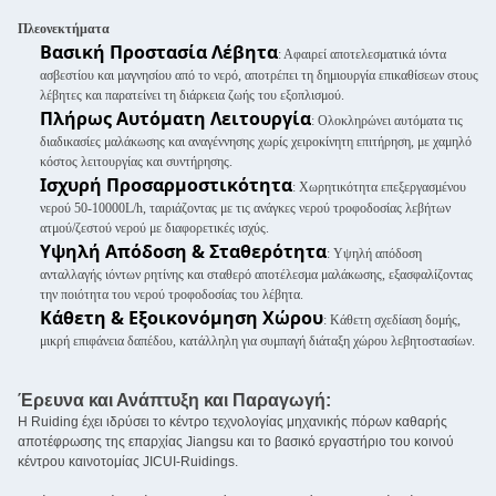
Πλεονεκτήματα
Βασική Προστασία Λέβητα
: Αφαιρεί αποτελεσματικά ιόντα
ασβεστίου και μαγνησίου από το νερό, αποτρέπει τη δημιουργία επικαθίσεων στους
λέβητες και παρατείνει τη διάρκεια ζωής του εξοπλισμού.
Πλήρως Αυτόματη Λειτουργία
: Ολοκληρώνει αυτόματα τις
διαδικασίες μαλάκωσης και αναγέννησης χωρίς χειροκίνητη επιτήρηση, με χαμηλό
κόστος λειτουργίας και συντήρησης.
Ισχυρή Προσαρμοστικότητα
: Χωρητικότητα επεξεργασμένου
νερού 50-10000L/h, ταιριάζοντας με τις ανάγκες νερού τροφοδοσίας λεβήτων
ατμού/ζεστού νερού με διαφορετικές ισχύς.
Υψηλή Απόδοση & Σταθερότητα
: Υψηλή απόδοση
ανταλλαγής ιόντων ρητίνης και σταθερό αποτέλεσμα μαλάκωσης, εξασφαλίζοντας
την ποιότητα του νερού τροφοδοσίας του λέβητα.
Κάθετη & Εξοικονόμηση Χώρου
: Κάθετη σχεδίαση δομής,
μικρή επιφάνεια δαπέδου, κατάλληλη για συμπαγή διάταξη χώρου λεβητοστασίων.
Έρευνα και Ανάπτυξη και Παραγωγή:
Η Ruiding έχει ιδρύσει το κέντρο τεχνολογίας μηχανικής πόρων καθαρής
αποτέφρωσης της επαρχίας Jiangsu και το βασικό εργαστήριο του κοινού
κέντρου καινοτομίας JICUI-Ruidings.