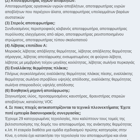
(2) Αποτεφρωτήρας υγρών αποβλήτων:
Αποτεφρωτήρας οργανικών υγρών αποβλήτων, αποτεφρωτήρας υγρών
αποβλήτων που περιέχουν άλατα, αποτεφρωτήρας υπολειμμάτων βαρέων
συστατικών
(3) Στερεός αποτεφρωτήρας:
Συνδυασμένος περιστροφικός κλιβανός αποτεφρωτήρα, αποτεφρωτήρας
πυρόλυσης ελεγχόμενος από αέριο, αποτεφρωτήρας ρευστοποιημένου
στρώματος, αποτεφρωτήρας τύπου σκαλοπατιού
(4) Λέβητας επιπέδου Α:
Μοριακός λέβητας απόβλητης θερμότητας, λέβητας απόβλητης θερμότητας
σήραγγας, λέβητας αποτέφρωσης ενσωματωμένος σε φούρνο-λέβητα,
λέβητας με μεμβράνη τοίχου μεγάλης κοιλότητας, λέβητας σωλήνα πυρκαγιάς
(5) Εναλλάκτης θερμότητας πλάκας:
Πλήρως συγκολλημένος εναλλάκτης θερμότητας πλάκας πίεσης, εναλλάκτης
θερμότητας σωλήνα στροβίλου υψηλής απόδοσης, εναλλάκτης θερμότητας
σωλήνα σπειροειδούς υψηλής απόδοσης
(6) Βοηθητική μηχανή αποτέφρωσης:
Στεγνωτήρας ιλύος, προσαρμοσμένος καυστήρας, θραυστήρας στερεών
αποβλήτων, καταλύτης VOC ‌
4. Σε ποιες πτυχές αντικατοπτρίζονται τα τεχνικά πλεονεκτήματα; Έχετε
ποτέ εμπειρία διασυνοριακής συνεργασίας;
Έχουμε 29 κατοχυρωμένες τεχνολογίες, που καλύπτουν τους τομείς της
βελτιστοποίησης της δομής του αποτεφρωτήρα, της ανάκτησης θερμότητας
κ.λπ. Η εταιρεία διαθέτει μια ομάδα σχεδιασμού πρώτης κατηγορίας στην
Κίνα, η οποία έχει κατακτήσει την τεχνολογία του αποτεφρωτήρα και είναι