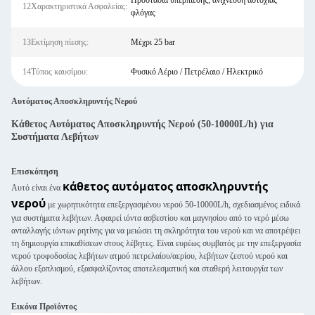
Προστασία υπερπίεσης, ανίχνευση αστοχίας
12Χαρακτηριστικά Ασφαλείας:
φλόγας
13Εκτίμηση πίεσης:
Μέχρι 25 bar
14Τύπος καυσίμου:
Φυσικό Αέριο / Πετρέλαιο / Ηλεκτρικό
Αυτόματος Αποσκληρυντής Νερού
Κάθετος Αυτόματος Αποσκληρυντής Νερού (50-10000L/h) για
Συστήματα Λεβήτων
Επισκόπηση
κάθετος αυτόματος αποσκληρυντής
Αυτό είναι ένα
νερού
με χωρητικότητα επεξεργασμένου νερού 50-10000L/h, σχεδιασμένος ειδικά
για συστήματα λεβήτων. Αφαιρεί ιόντα ασβεστίου και μαγνησίου από το νερό μέσω
ανταλλαγής ιόντων ρητίνης για να μειώσει τη σκληρότητα του νερού και να αποτρέψει
τη δημιουργία επικαθίσεων στους λέβητες. Είναι ευρέως συμβατός με την επεξεργασία
νερού τροφοδοσίας λεβήτων ατμού πετρελαίου/αερίου, λεβήτων ζεστού νερού και
άλλου εξοπλισμού, εξασφαλίζοντας αποτελεσματική και σταθερή λειτουργία των
λεβήτων.
Εικόνα Προϊόντος