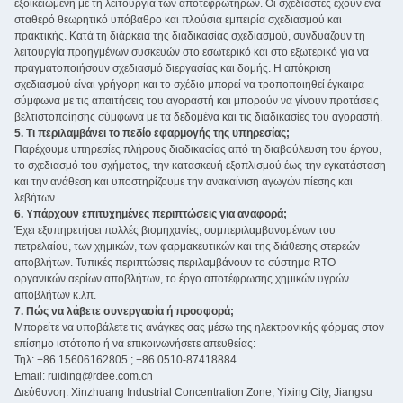
εξοικειωμένη με τη λειτουργία των αποτεφρωτήρων. Οι σχεδιαστές έχουν ένα
σταθερό θεωρητικό υπόβαθρο και πλούσια εμπειρία σχεδιασμού και
πρακτικής. Κατά τη διάρκεια της διαδικασίας σχεδιασμού, συνδυάζουν τη
λειτουργία προηγμένων συσκευών στο εσωτερικό και στο εξωτερικό για να
πραγματοποιήσουν σχεδιασμό διεργασίας και δομής. Η απόκριση
σχεδιασμού είναι γρήγορη και το σχέδιο μπορεί να τροποποιηθεί έγκαιρα
σύμφωνα με τις απαιτήσεις του αγοραστή και μπορούν να γίνουν προτάσεις
βελτιστοποίησης σύμφωνα με τα δεδομένα και τις διαδικασίες του αγοραστή.
5. Τι περιλαμβάνει το πεδίο εφαρμογής της υπηρεσίας;
Παρέχουμε υπηρεσίες πλήρους διαδικασίας από τη διαβούλευση του έργου,
το σχεδιασμό του σχήματος, την κατασκευή εξοπλισμού έως την εγκατάσταση
και την ανάθεση και υποστηρίζουμε την ανακαίνιση αγωγών πίεσης και
λεβήτων.
6. Υπάρχουν επιτυχημένες περιπτώσεις για αναφορά;
Έχει εξυπηρετήσει πολλές βιομηχανίες, συμπεριλαμβανομένων του
πετρελαίου, των χημικών, των φαρμακευτικών και της διάθεσης στερεών
αποβλήτων. Τυπικές περιπτώσεις περιλαμβάνουν το σύστημα RTO
οργανικών αερίων αποβλήτων, το έργο αποτέφρωσης χημικών υγρών
αποβλήτων κ.λπ.
7. Πώς να λάβετε συνεργασία ή προσφορά;
Μπορείτε να υποβάλετε τις ανάγκες σας μέσω της ηλεκτρονικής φόρμας στον
επίσημο ιστότοπο ή να επικοινωνήσετε απευθείας:
Τηλ: +86 15606162805 ; +86 0510-87418884
Email: ruiding@rdee.com.cn
Διεύθυνση: Xinzhuang Industrial Concentration Zone, Yixing City, Jiangsu