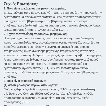
Συχνές Ερωτήσεις:
1. Ποιο είναι το κύριο αντικείμενο της εταιρείας;
‌
Επικεντρώνεται στην Έρευνα και Ανάπτυξη, το σχεδιασμό, την παραγωγή, την
εγκατάσταση και την ανάθεση εξοπλισμού επεξεργασίας αποτέφρωσης τριών
βιομηχανικών αποβλήτων (αέρια απόβλητα/υγρά απόβλητα/στερεά
απόβλητα) και ειδικών λεβήτων, και παρέχει υποστηρικτικό εξοπλισμό (όπως
εναλλάκτες θερμότητας, στεγνωτήρες ιλύος κ.λπ.) ‌.
2. Έχετε πιστοποίηση προσόντων βιομηχανίας; ‌
Η εταιρεία έχει πλέον περάσει τις πιστοποιήσεις συστημάτων διαχείρισης
ποιότητας, περιβάλλοντος, επαγγελματικής υγείας και ασφάλειας και έχει τα
προσόντα δεύτερου επιπέδου για εργολαβία μηχανικής προστασίας
περιβάλλοντος, ειδικό σχεδιασμό μηχανικής περιβάλλοντος κατηγορίας Β,
προσόντα κατασκευής λέβητα κατηγορίας Α, εγκατάσταση λέβητα κατηγορίας
Α, πιστοποιητικό επιθεώρησης και συντήρησης, πιστοποιητικό σχεδιασμού
και κατασκευής δοχείου πίεσης A2, πιστοποιητικό σχεδιασμού και
εγκατάστασης αγωγών πίεσης GC1, GC2 και πιστοποιητικό ελέγχου
ρύπανσης περιβάλλοντος κατηγορίας Α (απόβλητα, αέρια απόβλητα, υγρά
απόβλητα).
3. Ποια είναι τα βασικά προϊόντα; ‌
(1) Αποτεφρωτήρας αερίων αποβλήτων:
Φούρνος θερμικής οξείδωσης αναγέννησης (RTO), φούρνος καταλυτικής
οξείδωσης αναγέννησης (RC0), φούρνος καταλυτικής οξείδωσης (C0),
αποτεφρωτήρας υψηλής θερμοκρασίας (T0), φούρνος καταλυτικής
απονίτρωσης (SCR)