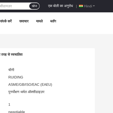
एक बोली का अनुरोध
|
Hindi
खोज
संपर्क करें
समाचार
मामले
ब्लॉग
ी तरह से स्वचालित
चीनी
RUIDING
ASME/GB/ISO/EAC (EAEU)
पुनर्योक्षण थर्मल ऑक्सीडाइज़र
1
negotiable