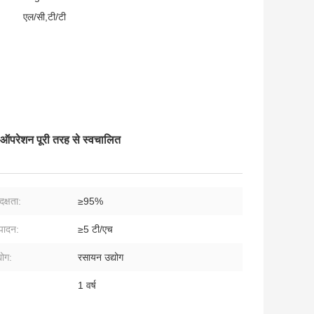
एल/सी,टी/टी
 ऑपरेशन पूरी तरह से स्वचालित
दक्षता:
≥95%
्पादन:
≥5 टी/एच
योग:
रसायन उद्योग
1 वर्ष