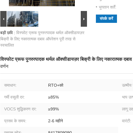
भुगतान शर्तें:
संपर्क करें
बड़ी छवि :
विस्फोट प्रूफ पुनरुत्पादक थर्मल ऑक्सीडायज़र
बिक्री के लिए नकारात्मक दबाव ऑपरेशन पूरी तरह से
स्वचालित
विस्फोट प्रूफ पुनरुत्पादक थर्मल ऑक्सीडायज़र बिक्री के लिए नकारात्मक दबाव
वर्णन
समाधान:
RTO+को
ऊष्मीय 
गर्मी वसूली दर:
≥85%
भाप उत
VOCS शुद्धिकरण दर:
≥99%
लागू उद्
प्रसव के समय:
2-6 महीने
वारंटी:
एचएस कोड:
8417809090