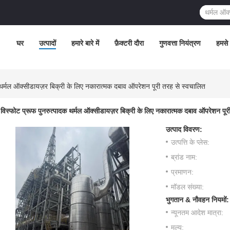
घर
उत्पादों
हमारे बारे में
फ़ैक्टरी दौरा
गुणवत्ता नियंत्रण
हमसे 
 थर्मल ऑक्सीडायज़र बिक्री के लिए नकारात्मक दबाव ऑपरेशन पूरी तरह से स्वचालित
विस्फोट प्रूफ पुनरुत्पादक थर्मल ऑक्सीडायज़र बिक्री के लिए नकारात्मक दबाव ऑपरेशन पूर
उत्पाद विवरण:
उत्पत्ति के प्लेस:
ब्रांड नाम:
प्रमाणन:
मॉडल संख्या:
भुगतान & नौवहन नियमों:
न्यूनतम आदेश मात्रा:
मूल्य: