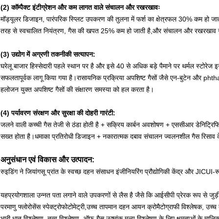
(2) कॉम्पैक्ट इंटीग्रेशन और कम लागत वाले संचालन और रखरखावः
मॉड्यूलर डिजाइन, पारंपरिक स्प्लिट उपकरण की तुलना में फर्श का क्षेत्रफल 30% कम हो जाता है
तरह से स्वचालित नियंत्रण, गैस की खपत 25% कम हो जाती है,और संचालन और रखरखाव
(3) उद्योग में अग्रणी तकनीकी सत्यापन:
घरेलू बाजार हिस्सेदारी पहले स्थान पर है और इसे 40 से अधिक बड़े पैमाने पर थर्मल स्टोरे
सफलतापूर्वक लागू किया गया है।रासायनिक प्रक्रिया अपशिष्ट गैसों जैसे एन-बुटेन और ph
हलोजन युक्त अपशिष्ट गैसों की संक्षारण समस्या को हल करता है।
(4) पर्यावरण संरक्षण और सुरक्षा की दोहरी गारंटी:
जलने वाली कच्ची गैस तेजी से ठंडा होती है + सक्रिय कार्बन अवशोषण + एससीआर डेनि
सख्त होता है।धमाका प्रतिरोधी डिजाइन + नकारात्मक दबाव संचालन ज्वलनशील गैस रिसाव क
अनुसंधान एवं विकास और उत्पादन:
रुइडिंग ने जियांगसू प्रांत के स्वच्छ दहन संसाधन इंजीनियरिंग प्रौद्योगिकी केंद्र और JICUI-
यह
प्रयोगशाला उन्नत पता लगाने वाले उपकरणों से लैस है जैसे कि आईसीपी प्रेरक रूप से जुड़ी प्ल
परमाणु फ्लोरोसेंस स्पेक्ट्रोफोटोमेट्री,उच्च तापमान दहन आयन क्रोमैटोग्राफी विश्लेषक, उच्
भारी धातु विश्लेषण, तत्व विश्लेषण, ऑफ-गैस ऊष्मांक मूल्य विश्लेषण के लिए क्षमताओं के म