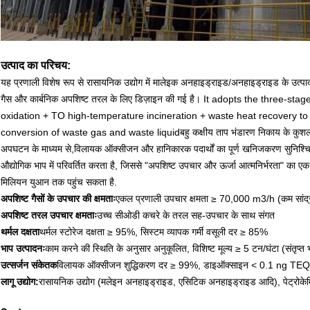
उत्पाद का परिचय:
यह प्रणाली विशेष रूप से रासायनिक उद्योग में मालेइक अनहाइड्राइड/अनहाइड्राइड के उत्पाद
गैस और कार्बनिक अपशिष्ट तरल के लिए डिज़ाइन की गई है। It adopts the three-
oxidation + TO high-temperature incineration + waste heat recovery 
conversion of waste gas and waste liquidबहु कक्षीय ताप भंडारण निकाय के कुशल
अपघटन के माध्यम से,विलायक ऑक्सीजन और हानिकारक पदार्थों का पूर्ण खनिजकरण सुनिश्चि
औद्योगिक भाप में परिवर्तित करता है, जिससे "अपशिष्ट उपचार और ऊर्जा आत्मनिर्भरता" का
मिलियन युआन तक पहुंच सकता है.
अपशिष्ट गैसों के उपचार की क्षमताः
एकल प्रणाली उपचार क्षमता ≥ 70,000 m3/h (कम सांद्
अपशिष्ट तरल उपचार क्षमताः
उच्च सीओडी कचरे के तरल सह-उपचार के साथ संगत
थर्मल दक्षता
थर्मल स्टोरेज दक्षता ≥ 95%, सिस्टम व्यापक गर्मी वसूली दर ≥ 85%
भाप उत्पादनः
काम करने की स्थिति के अनुसार अनुकूलित, विशिष्ट मूल्य ≥ 5 टन/घंटा (संतृप्त 
उत्सर्जन संकेतक
विलायक ऑक्सीजन शुद्धिकरण दर ≥ 99%, डाइऑक्साइन < 0.1 ng TE
लागू उद्योग:
रासायनिक उद्योग (मलेइन अनहाइड्राइड, एसिटिक अनहाइड्राइड आदि), पेट्रोकेम