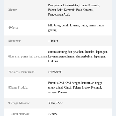
Precipitator Elektrostatis, Cincin Keramik,
3Jenis:
Bahan Baku Keramik, Bola Keramik,
Pengepakan Acak
Mid Grey, desain khusus, Putih, merah muda,
4Warna:
gading
5Jaminan:
1 Tahun
commissioning dan pelatihan, Instalasi lapangan,
6Layanan purna jual disediakan:
Layanan pemeliharaan dan perbaikan lapangan,
Dukung
7Efisiensi Pemurnian:
≥98%,99%
Bubuk al2o3 ti2o3 dengan kemurnian tinggi
8Nama Produk:
untuk dijual, Cincin Pelana Intalox Keramik
sebagai Pengok
9Tenaga Motorik:
30kw,22kw
10Suhu oksidasi:
>760℃