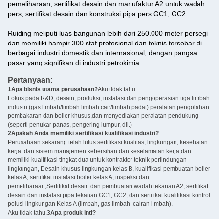
pemeliharaan, sertifikat desain dan manufaktur A2 untuk wadah
pers, sertifikat desain dan konstruksi pipa pers GC1, GC2.
Ruiding meliputi luas bangunan lebih dari 250.000 meter persegi
dan memiliki hampir 300 staf profesional dan teknis.tersebar di
berbagai industri domestik dan internasional, dengan pangsa
pasar yang signifikan di industri petrokimia.
Pertanyaan:
1Apa bisnis utama perusahaan?
Aku tidak tahu.
Fokus pada R&D, desain, produksi, instalasi dan pengoperasian tiga limbah
industri (gas limbah/limbah limbah cair/limbah padat) peralatan pengolahan
pembakaran dan boiler khusus,dan menyediakan peralatan pendukung
(seperti penukar panas, pengering lumpur, dll.)
2Apakah Anda memiliki sertifikasi kualifikasi industri?
Perusahaan sekarang telah lulus sertifikasi kualitas, lingkungan, kesehatan
kerja, dan sistem manajemen kebersihan dan keselamatan kerja,dan
memiliki kualifikasi tingkat dua untuk kontraktor teknik perlindungan
lingkungan, Desain khusus lingkungan kelas B, kualifikasi pembuatan boiler
kelas A, sertifikat instalasi boiler kelas A, inspeksi dan
pemeliharaan,Sertifikat desain dan pembuatan wadah tekanan A2, sertifikat
desain dan instalasi pipa tekanan GC1, GC2, dan sertifikat kualifikasi kontrol
polusi lingkungan Kelas A (limbah, gas limbah, cairan limbah).
Aku tidak tahu.
3Apa produk inti?