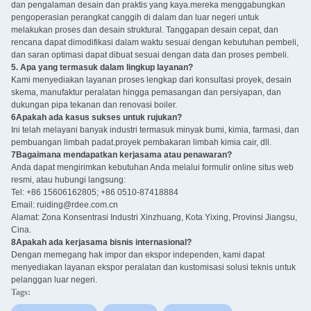
dan pengalaman desain dan praktis yang kaya.mereka menggabungkan
pengoperasian perangkat canggih di dalam dan luar negeri untuk
melakukan proses dan desain struktural. Tanggapan desain cepat, dan
rencana dapat dimodifikasi dalam waktu sesuai dengan kebutuhan pembeli,
dan saran optimasi dapat dibuat sesuai dengan data dan proses pembeli.
5. Apa yang termasuk dalam lingkup layanan?
Kami menyediakan layanan proses lengkap dari konsultasi proyek, desain
skema, manufaktur peralatan hingga pemasangan dan persiyapan, dan
dukungan pipa tekanan dan renovasi boiler.
6Apakah ada kasus sukses untuk rujukan?
Ini telah melayani banyak industri termasuk minyak bumi, kimia, farmasi, dan
pembuangan limbah padat.proyek pembakaran limbah kimia cair, dll.
7Bagaimana mendapatkan kerjasama atau penawaran?
Anda dapat mengirimkan kebutuhan Anda melalui formulir online situs web
resmi, atau hubungi langsung:
Tel: +86 15606162805; +86 0510-87418884
Email: ruiding@rdee.com.cn
Alamat: Zona Konsentrasi Industri Xinzhuang, Kota Yixing, Provinsi Jiangsu,
Cina.
8Apakah ada kerjasama bisnis internasional?
Dengan memegang hak impor dan ekspor independen, kami dapat
menyediakan layanan ekspor peralatan dan kustomisasi solusi teknis untuk
pelanggan luar negeri.
Tags: