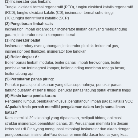
(1) Incinerator gas limbah:
Tungku oksidasi termal regeneratif (RTO), tungku oksidasi katalis regeneratif
(RC0), tungku oksidasi katalis (C0), insinerator termal suhu tinggi
(T0),tungku denitrifikasi katalitik (SCR)
(2) Pengeboran limbah cair:
Incinerator limbah organik cair, incinerator limbah cair yang mengandung
garam, incinerator residu komponen berat
(3) Incinerator padat:
Insinerator rotary oven gabungan, insinerator pirolisis terkontrol gas,
insinerator bed fluidized, insinerator tipe langkah
(4) Boiler tingkat A:
Boiler panas limbah modular, boiler panas limbah terowongan, boiler
pembakaran terintegrasi kompor, boiler dinding membran rongga besar,
boiler tabung api
(5) Pertukaran panas piring:
Penukar panas pelat tekanan yang dilas sepenuhnya, penukar panas
tabung pusaran efisiensi tinggi, penukar panas tabung spiral efisiensi tinggi
(6) Mesin bantu pembakaran:
Pengering lumpur, pembakar khusus, penghancur limbah padat, katalis VOC
4Apakah Anda pernah memiliki pengalaman dalam kerja sama lintas
batas?
Kami memiliki 29 teknologi yang dipatenkan, meliputi bidang optimasi
struktur insinerator, pemulihan panas, dll. Perusahaan memiliki tim desain
kelas satu di Cina,yang menguasai teknologi insinerator dan akrab dengan
pengoperasian insineratorPara desainer memiliki dasar teoritis yang kuat