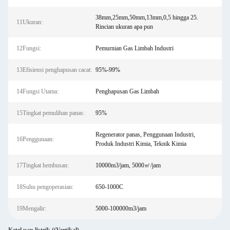
38mm,25mm,50mm,13mm,0,5 hingga 25.
11Ukuran:
Rincian ukuran apa pun
12Fungsi:
Pemurnian Gas Limbah Industri
13Efisiensi penghapusan cacat:
95%-99%
14Fungsi Utama:
Penghapusan Gas Limbah
15Tingkat pemulihan panas:
95%
Regenerator panas, Penggunaan Industri,
16Penggunaan:
Produk Industri Kimia, Teknik Kimia
17Tingkat hembusan:
10000m3/jam, 5000㎡/jam
18Suhu pengoperasian:
650-1000C
19Mengalir:
5000-100000m3/jam