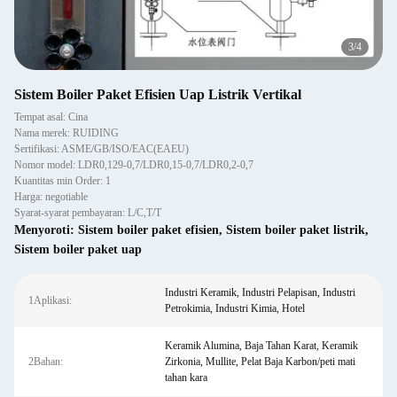
3
/
4
Sistem Boiler Paket Efisien Uap Listrik Vertikal
Tempat asal: Cina
Nama merek: RUIDING
Sertifikasi: ASME/GB/ISO/EAC(EAEU)
Nomor model: LDR0,129-0,7/LDR0,15-0,7/LDR0,2-0,7
Kuantitas min Order: 1
Harga: negotiable
Syarat-syarat pembayaran: L/C,T/T
Menyoroti:
Sistem boiler paket efisien
,
Sistem boiler paket listrik
,
Sistem boiler paket uap
Industri Keramik, Industri Pelapisan, Industri
1Aplikasi:
Petrokimia, Industri Kimia, Hotel
Keramik Alumina, Baja Tahan Karat, Keramik
2Bahan:
Zirkonia, Mullite, Pelat Baja Karbon/peti mati
tahan kara