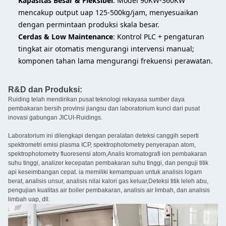
Kapasitas Besar & Fleksibel
: Model 90KW-360KW
mencakup output uap 125-500kg/jam, menyesuaikan
dengan permintaan produksi skala besar.
Cerdas & Low Maintenance
: Kontrol PLC + pengaturan
tingkat air otomatis mengurangi intervensi manual;
komponen tahan lama mengurangi frekuensi perawatan.
R&D dan Produksi:
Ruiding telah mendirikan pusat teknologi rekayasa sumber daya
pembakaran bersih provinsi jiangsu dan laboratorium kunci dari pusat
inovasi gabungan JICUI-Ruidings.
Laboratorium ini dilengkapi dengan peralatan deteksi canggih seperti
spektrometri emisi plasma ICP, spektrophotometry penyerapan atom,
spektrophotometry fluoresensi atom,Analis kromatografi ion pembakaran
suhu tinggi, analizer kecepatan pembakaran suhu tinggi, dan penguji titik
api keseimbangan cepat. ia memiliki kemampuan untuk analisis logam
berat, analisis unsur, analisis nilai kalori gas keluar,Deteksi titik leleh abu,
pengujian kualitas air boiler pembakaran, analisis air limbah, dan analisis
limbah uap, dll.