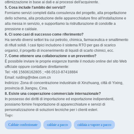
ottimizzazione in base ai dati e ai processi dell'acquirente.
5. Cosa include l'ambito dei servizi?
Forniamo servizi completi dalla consulenza del progetto, alla progettazione
dello schema, alla produzione delle apparecchiature fino all'installazione e
alla messa in servizio, e supportiamo la ristrutturazione di condotte a
pressione e caldaie.
6. Ci sono casi di successo come riferimento?
Ha servito diversi settori tra cui petrolio, chimica, farmaceutica e smaltimento
di rifiuti solidi. I casi tipici includono il sistema RTO per gas di scarico
organici, il progetto di incenerimento di liquidi di scarto chimici, ecc.
7. Come ottenere una collaborazione o un preventivo?
È possibile inviare le proprie esigenze tramite il modulo online del sito Web
ufficiale oppure contattare direttamente:
Tel: +86 15606162805 ; +86 0510-87418884
Email: ruiding@rdee.com.cn
Indirizzo: Zona di concentrazione industriale di Xinzhuang, città di Yixing,
provincia di Jiangsu, Cina.
8. Esiste una cooperazione commerciale internazionale? ‌
In possesso dei diritti di importazione ed esportazione indipendenti,
possiamo fornire l'esportazione di apparecchiature e servizi di
personalizzazione di soluzioni tecniche per i clienti esteri.
Tags:
Caldaie confezionate
caldaie a pacco
caldaia a vapore a pacco