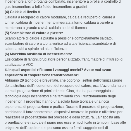
Inceneritore a forno rotante combinato, inceneritore a pirolisi a controllo di
gas, inceneritore a letto fluido, inceneritore a gradini
(4) Caldaia di livello A:
Caldaia a recupero di calore modulare, caldaia a recupero di calore a
tunnel, caldaia di incenerimento integrata a forno, caldaia a parete a
membrana a grande cavità, caldaia a tubi di fiamma
(5) Scambiatore di calore a piastre:
Scambiatore di calore a piastre a pressione completamente saldato,
scambiatore di calore a tubi a vortice ad alta efficienza, scambiatore di
calore a tubi a spirale ad alta efficienza
(6) Macchina ausiliaria di incenerimento:
Essiccatore di fanghi, bruciatore personalizzato, frantumatore di rifiuti solidi,
catalizzatore VOC ‌
4. In quali aspetti si riflettono i vantaggi tecnici? Avete mai avuto
esperienza di cooperazione transfrontaliera?
Abbiamo 29 tecnologie brevettate, che coprono i settori dell'ottimizzazione
della struttura dell'inceneritore, del recupero del calore, ecc. L'azienda ha un
team di progettazione di prim'ordine in Cina, che ha padroneggiato la
tecnologia degli inceneritori e ha familiarità con il funzionamento degli
inceneritori. I progettisti hanno una solida base teorica e una ricca
esperienza di progettazione e pratica. Durante il processo di progettazione,
combinano il funzionamento di dispositivi avanzati in patria e all'estero per
realizzare la progettazione del processo e della struttura. La risposta alla
progettazione è rapida e il piano può essere modificato in tempo in base alle
esigenze dell'acquirente e possono essere forniti suggerimenti di