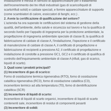
installazione e messa in servizio di apparecchiature per il trattamento
dell'incenerimento dei tre rifiuti industriali (gas di scarico/liquidi di
scarto/rifiuti solidi) e caldaie speciali, e fornire apparecchiature di supporto
(come scambiatori di calore, essiccatori di fanghi, ecc.) ‌.
2. Avete la certificazione di qualificazione del settore? ‌
L'azienda ha ora superato le certificazioni del sistema di gestione della
qualità, dell'ambiente, della salute e sicurezza sul lavoro e ha la qualifica di
secondo livello per l'appalto di ingegneria per la protezione ambientale, la
progettazione di ingegneria ambientale speciale di classe B, la qualifica di
fabbricazione di caldaie di classe A, l'installazione, l'ispezione e il certificato
di manutenzione di caldaie di classe A, il certificato di progettazione e
fabbricazione di recipienti a pressione A2, il certificato di progettazione e
installazione di condotte a pressione GC1, GC2 e il certificato di qualifica di
controllo dell'inquinamento ambientale di classe A (rifiuti, gas di scarico,
liquidi di scarto).
3. Quali sono i prodotti principali? ‌
(1) Inceneritore di gas di scarico:
Forno di ossidazione termica rigenerativa (RTO), forno di ossidazione
catalitica rigenerativa (RC0), forno di ossidazione catalitica (C0),
inceneritore termico ad alta temperatura (T0), forno di denitrificazione
catalitica (SCR)
(2) Inceneritore di liquidi di scarto:
Inceneritore di liquidi di scarto organici, inceneritore di liquidi di scarto
contenenti sale, inceneritore di residui di componenti pesanti
(3) Inceneritore di solidi: