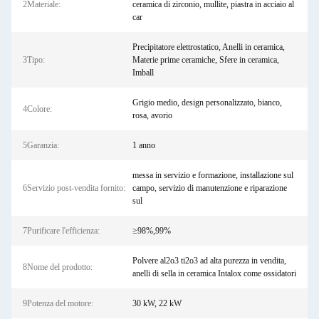
2Materiale:
ceramica di zirconio, mullite, piastra in acciaio al
car
Precipitatore elettrostatico, Anelli in ceramica,
3Tipo:
Materie prime ceramiche, Sfere in ceramica,
Imball
Grigio medio, design personalizzato, bianco,
4Colore:
rosa, avorio
5Garanzia:
1 anno
messa in servizio e formazione, installazione sul
6Servizio post-vendita fornito:
campo, servizio di manutenzione e riparazione
sul
7Purificare l'efficienza:
≥98%,99%
Polvere al2o3 ti2o3 ad alta purezza in vendita,
8Nome del prodotto:
anelli di sella in ceramica Intalox come ossidatori
9Potenza del motore:
30 kW, 22 kW