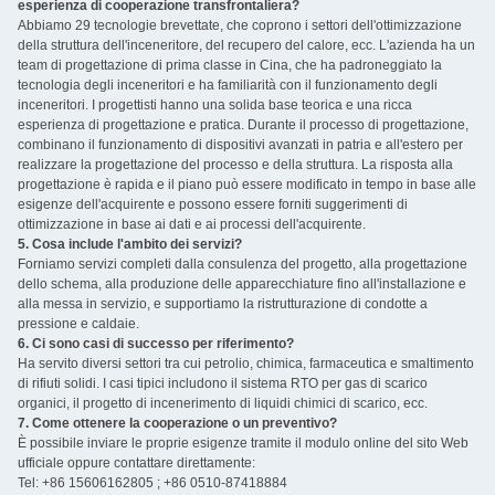
esperienza di cooperazione transfrontaliera?
Abbiamo 29 tecnologie brevettate, che coprono i settori dell'ottimizzazione
della struttura dell'inceneritore, del recupero del calore, ecc. L'azienda ha un
team di progettazione di prima classe in Cina, che ha padroneggiato la
tecnologia degli inceneritori e ha familiarità con il funzionamento degli
inceneritori. I progettisti hanno una solida base teorica e una ricca
esperienza di progettazione e pratica. Durante il processo di progettazione,
combinano il funzionamento di dispositivi avanzati in patria e all'estero per
realizzare la progettazione del processo e della struttura. La risposta alla
progettazione è rapida e il piano può essere modificato in tempo in base alle
esigenze dell'acquirente e possono essere forniti suggerimenti di
ottimizzazione in base ai dati e ai processi dell'acquirente.
5. Cosa include l'ambito dei servizi?
Forniamo servizi completi dalla consulenza del progetto, alla progettazione
dello schema, alla produzione delle apparecchiature fino all'installazione e
alla messa in servizio, e supportiamo la ristrutturazione di condotte a
pressione e caldaie.
6. Ci sono casi di successo per riferimento?
Ha servito diversi settori tra cui petrolio, chimica, farmaceutica e smaltimento
di rifiuti solidi. I casi tipici includono il sistema RTO per gas di scarico
organici, il progetto di incenerimento di liquidi chimici di scarico, ecc.
7. Come ottenere la cooperazione o un preventivo?
È possibile inviare le proprie esigenze tramite il modulo online del sito Web
ufficiale oppure contattare direttamente:
Tel: +86 15606162805 ; +86 0510-87418884