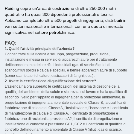
Ruiding copre un'area di costruzione di oltre 250.000 metri
quadrati e ha quasi 300 dipendenti professionali e tecnici.
Abbiamo completato oltre 500 progetti di ingegneria, distribuiti in
vari settori nazionali e internazionali, con una quota di mercato
significativa nel settore petrolchimico.
FAQ:
1. Qual è l'attività principale dell'azienda?
Concentrarsi sulla ricerca e sviluppo, progettazione, produzione,
installazione e messa in servizio di apparecchiature per il trattamento
dell'incenerimento dei tre rifiuti industriali (gas di scarico/liquidi di
scarico/rifiuti solidi) e caldaie speciali, e fornire apparecchiature di supporto
(come scambiatori di calore, essiccatori di fanghi, ecc.) ‌.
2. Avete la certificazione di qualificazione del settore? ‌
L'azienda ha ora superato le certificazioni del sistema di gestione della
qualità, dell'ambiente, della salute e sicurezza sul lavoro e ha la qualifica di
secondo livello per l'appalto di ingegneria per la protezione ambientale, la
progettazione di ingegneria ambientale speciale di Classe B, la qualifica di
fabbricazione di caldaie di Classe A, l'installazione, l'ispezione e il certificato
di manutenzione di caldaie di Classe A, il certificato di progettazione e
fabbricazione di recipienti a pressione A2, il certificato di progettazione e
installazione di condotte a pressione GC1, GC2 e il certificato di qualifica di
controllo dell'inquinamento ambientale di Classe A (rifiuti, gas di scarico,