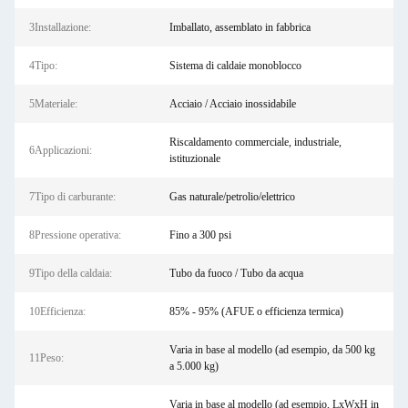
3Installazione:
Imballato, assemblato in fabbrica
4Tipo:
Sistema di caldaie monoblocco
5Materiale:
Acciaio / Acciaio inossidabile
Riscaldamento commerciale, industriale,
6Applicazioni:
istituzionale
7Tipo di carburante:
Gas naturale/petrolio/elettrico
8Pressione operativa:
Fino a 300 psi
9Tipo della caldaia:
Tubo da fuoco / Tubo da acqua
10Efficienza:
85% - 95% (AFUE o efficienza termica)
Varia in base al modello (ad esempio, da 500 kg
11Peso:
a 5.000 kg)
Varia in base al modello (ad esempio, LxWxH in