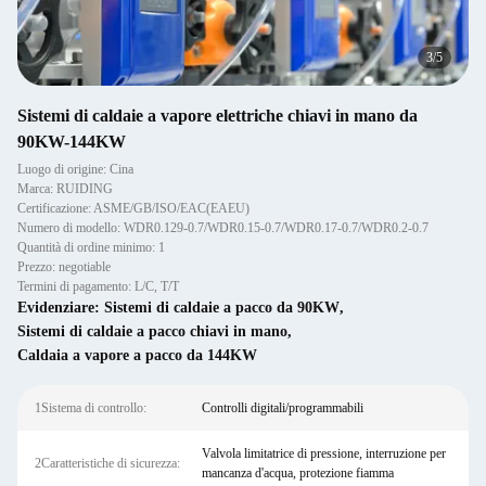
4
/
5
Sistemi di caldaie a vapore elettriche chiavi in mano da
90KW-144KW
Luogo di origine: Cina
Marca: RUIDING
Certificazione: ASME/GB/ISO/EAC(EAEU)
Numero di modello: WDR0.129-0.7/WDR0.15-0.7/WDR0.17-0.7/WDR0.2-0.7
Quantità di ordine minimo: 1
Prezzo: negotiable
Termini di pagamento: L/C, T/T
Evidenziare:
Sistemi di caldaie a pacco da 90KW
,
Sistemi di caldaie a pacco chiavi in mano
,
Caldaia a vapore a pacco da 144KW
1Sistema di controllo:
Controlli digitali/programmabili
Valvola limitatrice di pressione, interruzione per
2Caratteristiche di sicurezza:
mancanza d'acqua, protezione fiamma