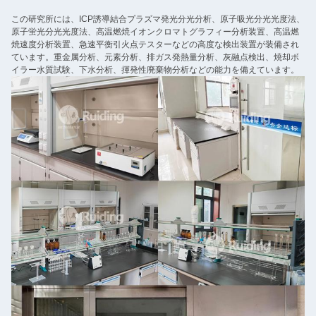
この研究所には、ICP誘導結合プラズマ発光分光分析、原子吸光分光光度法、
原子蛍光分光光度法、高温燃焼イオンクロマトグラフィー分析装置、高温燃
焼速度分析装置、急速平衡引火点テスターなどの高度な検出装置が装備され
ています。重金属分析、元素分析、排ガス発熱量分析、灰融点検出、焼却ボ
イラー水質試験、下水分析、揮発性廃棄物分析などの能力を備えています。