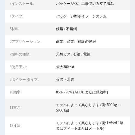
3インストール:
パッケージ化、工場で組み立て済み
4タイプ:
パッケージ型ボイラーシステム
5材料:
鉄鋼 / 不鋼鋼
6アプリケーション:
商業、産業、施設の暖房
7燃料の種類:
天然ガス / 石油 / 電気
8使用圧力:
最大300 psi
9ボイラー タイプ:
火管・水管
10効率:
85% - 95% (AFUE または熱効率)
モデルによって異なります (例: 500 kg ～
11重さ:
5000 kg)
モデルによって異なります (例: LxWxH 単
12寸法:
位はフィートまたはメートル)