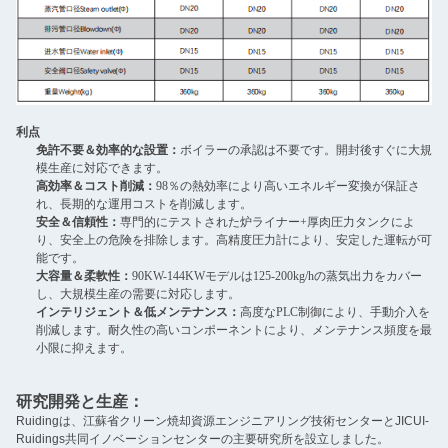
利点
免許不要＆効率的な設置：
ボイラーの承認は不要です。開封後すぐに大規
模生産に対応できます。
高効率＆コスト削減：
98％の熱効率により高いエネルギー変換が保証さ
れ、長期的な運用コストを削減します。
安全＆信頼性：
専門的にテストされた炉ライナー+厚肉圧力タンクによ
り、安全上の危険を排除します。高精度圧力計により、安定した運転が可
能です。
大容量＆柔軟性：
90KW-144KWモデルは125-200kg/hの蒸気出力をカバー
し、大規模生産の需要に対応します。
インテリジェント＆低メンテナンス：
高度なPLC制御により、手動介入を
削減します。耐久性の高いコンポーネントにより、メンテナンス頻度を最
小限に抑えます。
研究開発と生産：
Ruidingは、江蘇省クリーン焼却資源エンジニアリング技術センターとJICUI-
Ruidings共同イノベーションセンターの主要研究所を設立しました。