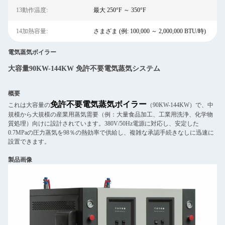
13動作温度:
最大 250°F ～ 350°F
14加熱容量:
さまざま (例: 100,000 ～ 2,000,000 BTU/時)
電気蒸気ボイラー
大容量90KW-144KW 免許不要電気蒸気システム
概要
免許不要電気蒸気ボイラー
これは大容量の
（90KW-144KW）で、中
規模から大規模の産業用蒸気需要（例：大量食品加工、工業用洗浄、化学物
質処理）向けに設計されています。380V/50Hz電源に対応し、安定した
0.7MPaの圧力蒸気を98％の熱効率で供給し、複雑な承認手続きなしに迅速に
設置できます。
製品画像