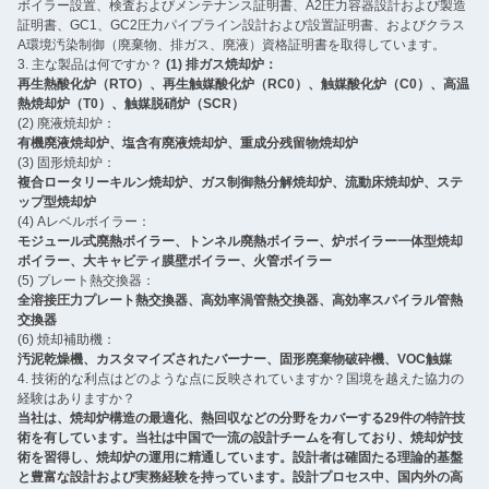
ボイラー設置、検査およびメンテナンス証明書、A2圧力容器設計および製造
証明書、GC1、GC2圧力パイプライン設計および設置証明書、およびクラス
A環境汚染制御（廃棄物、排ガス、廃液）資格証明書を取得しています。 ‌
3. 主な製品は何ですか？ ‌
(1) 排ガス焼却炉：
再生熱酸化炉（RTO）、再生触媒酸化炉（RC0）、触媒酸化炉（C0）、高温
熱焼却炉（T0）、触媒脱硝炉（SCR）
(2) 廃液焼却炉：
有機廃液焼却炉、塩含有廃液焼却炉、重成分残留物焼却炉
(3) 固形焼却炉：
複合ロータリーキルン焼却炉、ガス制御熱分解焼却炉、流動床焼却炉、ステ
ップ型焼却炉
(4) Aレベルボイラー：
モジュール式廃熱ボイラー、トンネル廃熱ボイラー、炉ボイラー一体型焼却
ボイラー、大キャビティ膜壁ボイラー、火管ボイラー
(5) プレート熱交換器：
全溶接圧力プレート熱交換器、高効率渦管熱交換器、高効率スパイラル管熱
交換器
(6) 焼却補助機：
汚泥乾燥機、カスタマイズされたバーナー、固形廃棄物破砕機、VOC触媒 ‌
4. 技術的な利点はどのような点に反映されていますか？国境を越えた協力の
経験はありますか？
当社は、焼却炉構造の最適化、熱回収などの分野をカバーする29件の特許技
術を有しています。当社は中国で一流の設計チームを有しており、焼却炉技
術を習得し、焼却炉の運用に精通しています。設計者は確固たる理論的基盤
と豊富な設計および実務経験を持っています。設計プロセス中、国内外の高