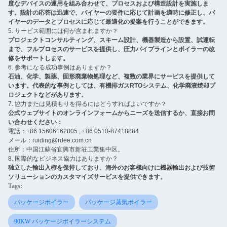
度なデバイスの運用を組み合わせて、プロセスおよび構造設計を実施しま
す。設計の応答は迅速で、バイヤーの要件に応じて計画を適時に修正し、バ
イヤーのデータとプロセスに応じて最適化の提案を行うことができます。
5. サービス範囲には何が含まれますか？
プロジェクトコンサルティング、スキーム設計、機器製造から設置、試運転
まで、フルプロセスのサービスを提供し、圧力パイプラインとボイラーの改
修をサポートします。
6. 参考になる成功事例はありますか？
石油、化学、製薬、固形廃棄物処理など、複数の業界にサービスを提供して
います。代表的な事例としては、有機排ガスRTOシステム、化学廃液焼却プ
ロジェクトなどがあります。
7. 協力または見積もりを得るにはどうすればよいですか？
公式ウェブサイトのオンラインフォームからニーズを送信するか、直接お問
い合わせください：
電話：+86 15606162805 ; +86 0510-87418884
メール：ruiding@rdee.com.cn
住所：中国江蘇省宜興市新荘工業集中区。
8. 国際的なビジネス協力はありますか？ ‌
独立した輸出入権を保持しており、海外のお客様向けに機器輸出および技術
ソリューションのカスタマイズサービスを提供できます。
Tags:
パッケージボイラー
パッケージ蒸気ボイラー
90KW パッケージボイラーシステム