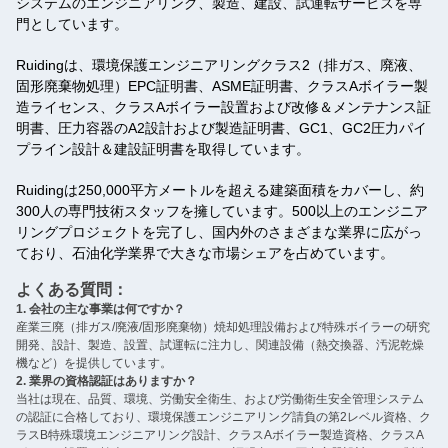
システムのエンジニアリング、製造、建設、試運転サービスを専
門としています。
Ruidingは、環境保護エンジニアリングクラス2（排ガス、廃液、
固形廃棄物処理）EPC証明書、ASME証明書、クラスAボイラー製
造ライセンス、クラスAボイラー設置および改修＆メンテナンス証
明書、圧力容器のA2設計および製造証明書、GC1、GC2圧力パイ
プライン設計＆建設証明書を取得しています。
Ruidingは250,000平方メートルを超える建築面積をカバーし、約
300人の専門技術スタッフを擁しています。500以上のエンジニア
リングプロジェクトを完了し、国内外のさまざまな業界に広がっ
ており、石油化学業界で大きな市場シェアを占めています。
よくある質問：
1. 会社の主な事業は何ですか？
‌
産業三廃（排ガス/廃液/固形廃棄物）焼却処理設備および特殊ボイラーの研究
開発、設計、製造、設置、試運転に注力し、関連設備（熱交換器、汚泥乾燥
機など）を提供しています。 ‌
2. 業界の資格認証はありますか？ ‌
当社は現在、品質、環境、労働安全衛生、および労働衛生安全管理システム
の認証に合格しており、環境保護エンジニアリング請負の第2レベル資格、ク
ラスB特殊環境エンジニアリング設計、クラスAボイラー製造資格、クラスA