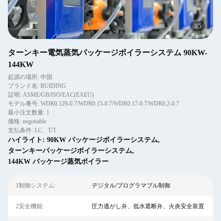
4
/
5
ターンキー電気蒸気パッケージボイラーシステム 90KW-
144KW
起源の場所: 中国
ブランド名: RUIDING
証明: ASME/GB/ISO/EAC(EAEU)
モデル番号: WDR0.129-0.7/WDR0.15-0.7/WDR0.17-0.7/WDR0.2-0.7
最小注文数量: 1
価格: negotiable
支払条件: LC、T/T
ハイライト:
90KW パッケージボイラーシステム
,
ターンキーパッケージボイラーシステム
,
144KW パッケージ蒸気ボイラー
1制御システム:
デジタル/プログラマブル制御
2安全機能:
圧力逃がし弁、低水遮断弁、火炎安全装置