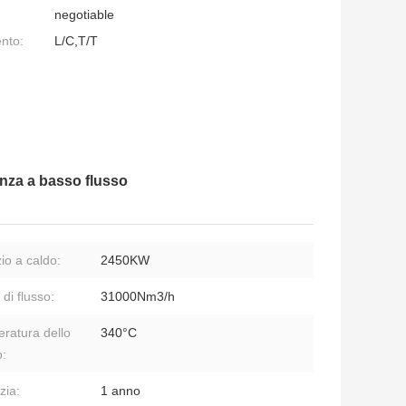
negotiable
nto:
L/C,T/T
nza a basso flusso
io a caldo:
2450KW
di flusso:
31000Nm3/h
ratura dello
340°C
:
zia:
1 anno