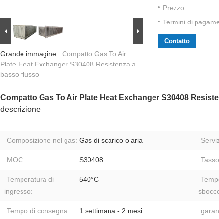
Prezzo:
Termini di pagame
Contatto
Grande immagine :
Compatto Gas To Air
Plate Heat Exchanger S30408 Resistenza a
basso flusso
Compatto Gas To Air Plate Heat Exchanger S30408 Resiste
descrizione
Composizione nel gas:
Gas di scarico o aria
Serviz
MOC:
S30408
Tasso 
Temperatura di
540°C
Tempe
ingresso:
sbocco
Tempo di consegna:
1 settimana - 2 mesi
garan