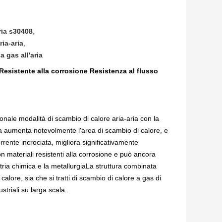
ria s30408
,
ria-aria
,
 gas all'aria
esistente alla corrosione Resistenza al flusso
ionale modalità di scambio di calore aria-aria con la
a aumenta notevolmente l'area di scambio di calore, e
orrente incrociata, migliora significativamente
on materiali resistenti alla corrosione e può ancora
tria chimica e la metallurgiaLa struttura combinata
alore, sia che si tratti di scambio di calore a gas di
striali su larga scala..