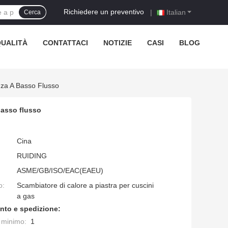
Richiedere un preventivo
|
Italian
Cerca
QUALITÀ
CONTATTACI
NOTIZIE
CASI
BLOG
za A Basso Flusso
basso flusso
Cina
RUIDING
ASME/GB/ISO/EAC(EAEU)
o:
Scambiatore di calore a piastra per cuscini
a gas
nto e spedizione:
e minimo:
1