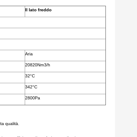
Il lato freddo
Aria
20820Nm3/h
32°C
342°C
2800Pa
ta qualità.