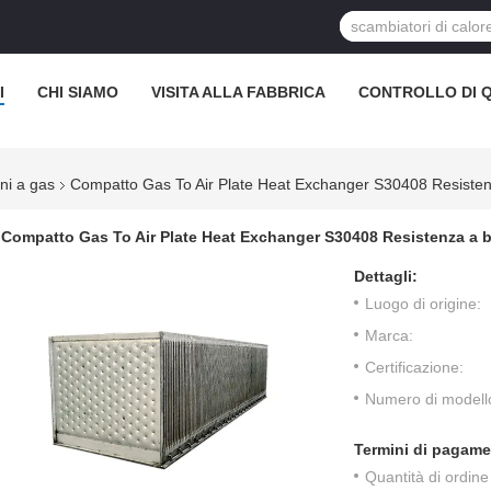
I
CHI SIAMO
VISITA ALLA FABBRICA
CONTROLLO DI 
ni a gas
Compatto Gas To Air Plate Heat Exchanger S30408 Resisten
Compatto Gas To Air Plate Heat Exchanger S30408 Resistenza a 
Dettagli:
Luogo di origine:
Marca:
Certificazione:
Numero di modell
Termini di pagame
Quantità di ordin