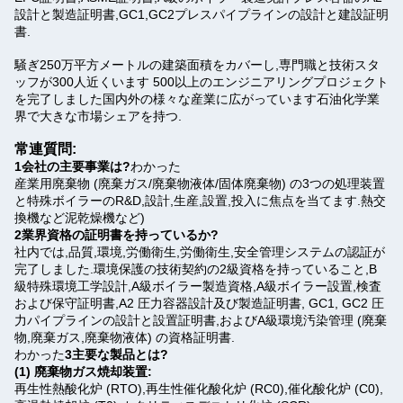
設計と製造証明書,GC1,GC2プレスパイプラインの設計と建設証明
書.
騒ぎ
250万平方メートルの建築面積をカバーし,専門職と技術スタ
ッフが300人近くいます 500以上のエンジニアリングプロジェクト
を完了しました国内外の様々な産業に広がっています石油化学業
界で大きな市場シェアを持つ.
常連質問:
1会社の主要事業は?
わかった
産業用廃棄物 (廃棄ガス/廃棄物液体/固体廃棄物) の3つの処理装置
と特殊ボイラーのR&D,設計,生産,設置,投入に焦点を当てます.熱交
換機など泥乾燥機など)
2業界資格の証明書を持っているか?
社内では,品質,環境,労働衛生,労働衛生,安全管理システムの認証が
完了しました.環境保護の技術契約の2級資格を持っていること,B
級特殊環境工学設計,A級ボイラー製造資格,A級ボイラー設置,検査
および保守証明書,A2 圧力容器設計及び製造証明書, GC1, GC2 圧
力パイプラインの設計と設置証明書,およびA級環境汚染管理 (廃棄
物,廃棄ガス,廃棄物液体) の資格証明書.
わかった
3主要な製品とは?
(1) 廃棄物ガス焼却装置:
再生性熱酸化炉 (RTO),再生性催化酸化炉 (RC0),催化酸化炉 (C0),