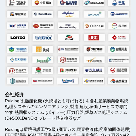
会社紹介
Ruidingは,熱酸化機 (火焼場とも呼ばれる) を含む産業廃棄物燃焼
処理システムのエンジニアリング,製造,建設,稼働サービスで専門
です,熱回収システム (ボイラー),圧力容器,煙草ガス処理システム
(DeSOX,DeNOx),プレート熱交換器など
Ruidingは環境保護工学2級 (廃棄ガス,廃棄物液体,廃棄物固体処理)
EPC証明書,ASME証明書,A級のボイラー製造免許プレス容器のA2