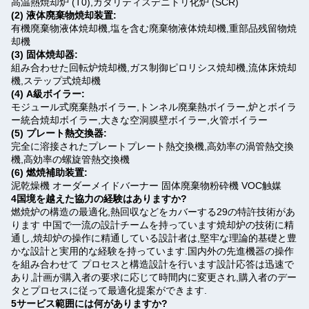
高温熱焼却炉 (T0),カタリティスデニトリ化炉 (SCR)
(2) 液体廃棄物焼却装置:
有機廃棄物液体焼却機,塩を含む廃棄物液体焼却機,重部品残留物焼
却機
(3) 固体焼却器:
組み合わせた回転炉焼却機,ガス制御ピロリシス焼却機,流体床焼却
機,ステップ式焼却機
(4) A級ボイラー:
モジュール式廃棄熱ボイラー,トンネル廃棄熱ボイラー,炉とボイラ
ー統合焼却ボイラー,大きな空洞膜壁ボイラー,火管ボイラー
(5) プレート熱交換器:
完全に溶接されたプレートプレート熱交換機,高効率の渦管熱交換
機,高効率の螺旋管熱交換機
(6) 燃焼補助装置:
泥乾燥機 オーダーメイドバーナー 固体廃棄物粉砕機 VOC触媒
4国境を越えた協力の経験はありますか?
燃焼炉の構造の最適化,熱回収などをカバーする29の特許技術があ
ります 中国で一流の設計チームを持っています焼却炉の技術に精
通し,焼却炉の操作に精通している設計者は,堅牢な理論的基礎と豊
かな設計と実用的な経験を持っています.国内外の先進機器の操作
を組み合わせて プロセスと構造設計を行います設計応答は迅速で
あり,計画が購入者の要求に応じて時間内に変更され,購入者のデー
タとプロセスに従って最適化提案ができます.
5サービス範囲には何がありますか?