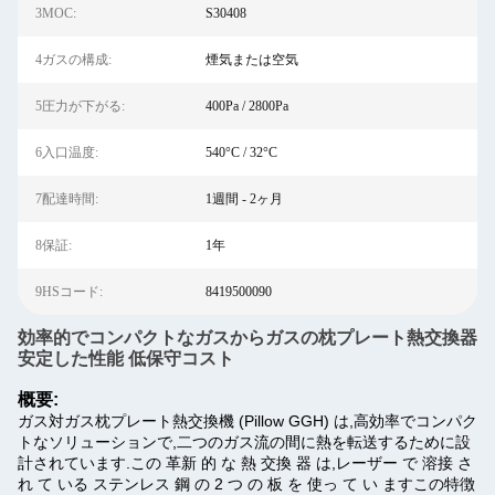
3MOC:
S30408
4ガスの構成:
煙気または空気
5圧力が下がる:
400Pa / 2800Pa
6入口温度:
540°C / 32°C
7配達時間:
1週間 - 2ヶ月
8保証:
1年
9HSコード:
8419500090
効率的でコンパクトなガスからガスの枕プレート熱交換器
安定した性能 低保守コスト
概要:
ガス対ガス枕プレート熱交換機 (Pillow GGH) は,高効率でコンパク
トなソリューションで,二つのガス流の間に熱を転送するために設
計されています.この 革新 的 な 熱 交換 器 は,レーザー で 溶接 さ
れ て いる ステンレス 鋼 の 2 つ の 板 を 使っ て い ますこの特徴