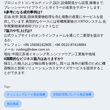
プロジェクトコンサルティング,設計,設備製造から設置,稼働まで,
プレッシャーパイプラインとボイラーの改装をサポートします.
6参考になる成功事例は?
石油,化学,製薬,固体廃棄物処理を含む複数の産業にサービスを提
供しています.典型的なケースには有機廃棄物ガスRTOシステム,化
学廃棄物液体焼却プロジェクトなど
7協力や引上げは?
公式ウェブサイトのオンラインフォームを通じてご要望を提出す
るか,
テレフォン: +86 15606162805 ; +86 0510-87418884
メール: ruiding@rdee.com.cn
地址:中国江苏省イキシング市,シンツァウアン工業集中地域
8国際的なビジネス協力はありますか?
独立した輸入および輸出権を保持し,我々は,海外の顧客のために機
器輸出と技術ソリューションカスタマイズサービスを提供するこ
とができます.
Tags:
クッションプレート熱交換機
空気対空気プレート熱交換機
熱交換器