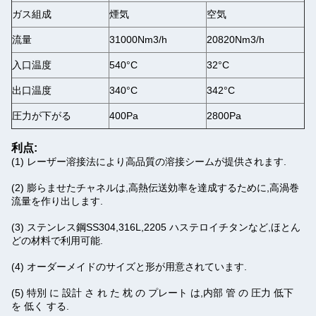
ガス組成
煙気
空気
流量
31000Nm3/h
20820Nm3/h
入口温度
540°C
32°C
出口温度
340°C
342°C
圧力が下がる
400Pa
2800Pa
利点:
(1) レーザー溶接法により高品質の溶接シームが提供されます.
(2) 膨らませたチャネルは,高熱伝送効率を達成するために,高渦巻
流量を作り出します.
(3) ステンレス鋼SS304,316L,2205 ハステロイチタンなど,ほとん
どの材料で利用可能.
(4) オーダーメイドのサイズと形が用意されています.
(5) 特別 に 設計 さ れ た 枕 の プレート は,内部 管 の 圧力 低下
を 低く する.