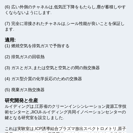
(6) 広い外側のチャネルは,低気圧下降をもたらし,塵が蓄積しやす
くならないようにします.
(7) 完全に溶接されたチャネルは,シール性能が良いことを保証し
ます.
適用:
(1) 燃焼空気を排気ガスで予熱する
(2) 排気ガスの回収熱
(3) ガスとガス,または空気と空気との間の熱交換器
(4) ガス型介質の化学反応のための交換器
(5) 廃棄ガス熱交換器
研究開発と生産
ルイディングは,江苏省のクリーンインシンレーション資源工学技
術センターと,JICUI-ルイディング共同イノベーションセンターの
鍵となる研究室を設立しました.
これは
実験室は,ICP誘導結合プラズマ放出スペクトロメトリ,原子