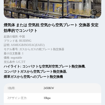
2
/
2
煙気体 または 空気枕 空気から空気プレート 交換器 安定
効率的でコンパクト
起源の場所: 中国
ブランド名: RUIDING
証明: ASME/GB/ISO/EAC(EAEU)
モデル番号: ガスからガスの枕プレート熱交換器
最小注文数量: 1
価格: negotiable
支払条件: L/C,T/T
ハイライト:
コンパクトな空気対空気プレート熱交換機
,
コンパクトガスから空気プレート熱交換器
,
煙草ガスから空気へのプレート熱交換機
1熱用:
2450KW
2デザイン 圧力:
10kpa