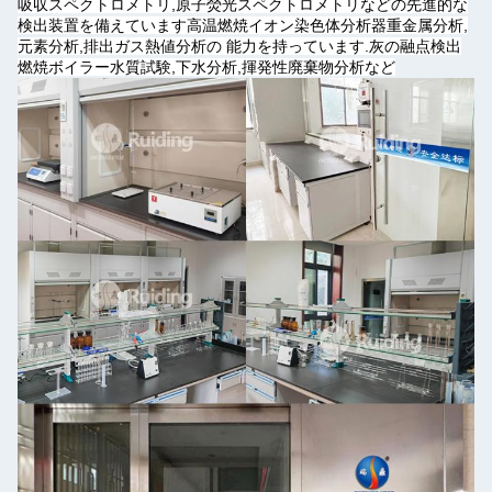
吸収スペクトロメトリ,原子熒光スペクトロメトリなどの先進的な
検出装置を備えています高温燃焼イオン染色体分析器重金属分析,
元素分析,排出ガス熱値分析の 能力を持っています.灰の融点検出
燃焼ボイラー水質試験,下水分析,揮発性廃棄物分析など