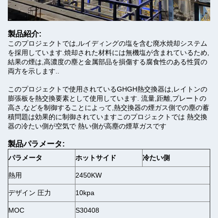
製品紹介:
このプロジェクトでは,ルイディングの塩を含む廃水焼却システム
を採用しています.焼却された材料には無機塩が含まれているため,
結果の煙は,高濃度の塵と金属部品を損傷する腐食性のある性質の
両方を示します..
このプロジェクトで使用されているGHGH熱交換器は,レイトンの
膨張板を熱交換要素として使用しています. 流量,距離,プレートの
高さ,などを制御することによって,熱交換器の煙ガス側での塵の蓄
積問題は効果的に制御されていますこのプロジェクトでは 熱交換
器の冷たい側が空気で 熱い側が高塵の煙草ガスです
製品パラメータ:
パラメータ
ホットサイド
冷たい側
熱用
2450KW
デザイン 圧力
10kpa
MOC
S30408