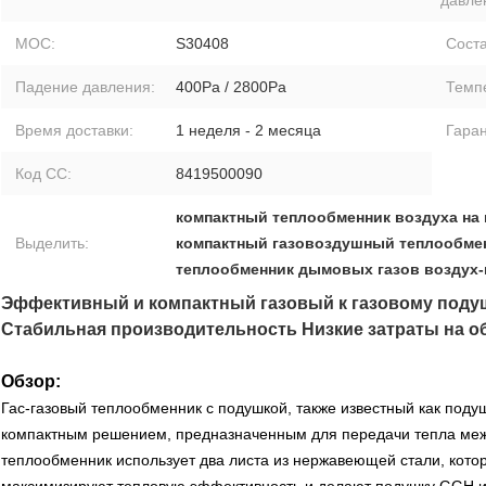
MOC:
S30408
Соста
Падение давления:
400Pa / 2800Pa
Темпе
Время доставки:
1 неделя - 2 месяца
Гаран
Код СС:
8419500090
компактный теплообменник воздуха на
Выделить:
компактный газовоздушный теплообме
теплообменник дымовых газов воздух-
Эффективный и компактный газовый к газовому поду
Стабильная производительность Низкие затраты на 
Обзор:
Гас-газовый теплообменник с подушкой, также известный как под
компактным решением, предназначенным для передачи тепла меж
теплообменник использует два листа из нержавеющей стали, кото
максимизируют тепловую эффективность и делают подушку GGH и