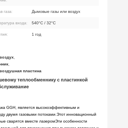
в газа:
Дымовые газы или воздух
ратура входа:
540°C / 32°C
тия:
1 год
 воздух
,
нник
,
воздушная пластина
шевому теплообменнику с пластинкой
обслуживание
ушка GGH, является высокоэффективным и
ду двумя газовыми потоками.Этот инновационный
рые сварятся вместе лазеромЭти особенности
деальной для применения при высоком давлении и