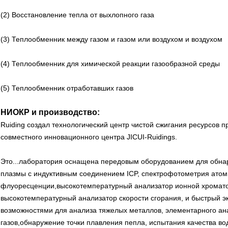
(2) Восстановление тепла от выхлопного газа
(3) Теплообменник между газом и газом или воздухом и воздухом
(4) Теплообменник для химической реакции газообразной среды
(5) Теплообменник отработавших газов
НИОКР и производство:
Ruiding создал технологический центр чистой сжигания ресурсов
совместного инновационного центра JICUI-Ruidings.
Это...
лаборатория оснащена передовым оборудованием для обнару
плазмы с индуктивным соединением ICP, спектрофотометрия ато
флуоресценции,высокотемпературный анализатор ионной хромато
высокотемпературный анализатор скорости сгорания, и быстрый эк
возможностями для анализа тяжелых металлов, элементарного ана
газов,обнаружение точки плавления пепла, испытания качества вод