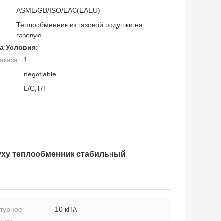
ASME/GB/ISO/EAC(EAEU)
Теплообменник из газовой подушки на
газовую
а Условия:
аказа:
1
negotiable
L/C,T/T
уху теплообменник стабильный
ктурное
10 кПА
ние: