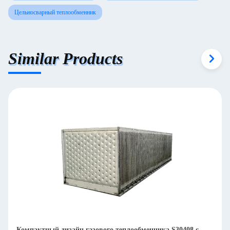
Цельносварный теплообменник
Similar Products
Дымовые газы или воздушные подушки воздух к воздуху