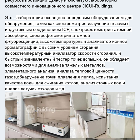
ресурсов провинции Цзянсу и ключевую лабораторию
совместного инновационного центра JICUI-Ruidings.
Это...
лаборатория оснащена передовым оборудованием для
обнаружения, таким как спектрометрия излучения плазмы с
индуктивным соединением ICP, спектрофотометрия атомной
абсорбции, спектрофотометрия атомной
флуоресценции,высокотемпературный анализатор ионной
хроматографии с высоким уровнем сгорания,
высокотемпературный анализатор скорости сгорания, и
быстрый эквивалентный тестер точек вспышки. он обладает
возможностями для анализа тяжелых металлов,
элементарного анализа, анализа тепловой ценности
газов,обнаружение точки плавления пепла, испытания
качества воды для сжигания котлов, анализ сточных вод и
анализ летучих отходов и т.д.