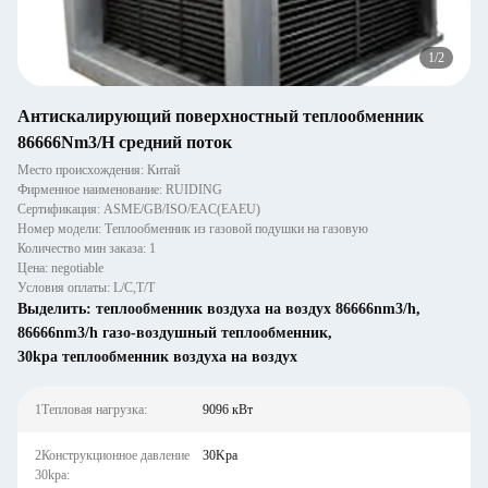
2
/
2
Антискалирующий поверхностный теплообменник
86666Nm3/H средний поток
Место происхождения: Китай
Фирменное наименование: RUIDING
Сертификация: ASME/GB/ISO/EAC(EAEU)
Номер модели: Теплообменник из газовой подушки на газовую
Количество мин заказа: 1
Цена: negotiable
Условия оплаты: L/C,T/T
Выделить:
теплообменник воздуха на воздух 86666nm3/h
,
86666nm3/h газо-воздушный теплообменник
,
30kpa теплообменник воздуха на воздух
1Тепловая нагрузка:
9096 кВт
2Конструкционное давление
30Kpa
30kpa: