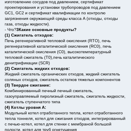
изготовлению сосудов под давлением, сертификат
проектирования и установки трубопроводов под давлением
GC1, GC2 и сертификат квалификации по контролю
загрязнения окружающей среды класса А (отходы, отходы
газа, отходы жидкости).
- Что?
3Какие основные продукты?
(1) Сжигатель отходов:
Печь регенеративной тепловой окисления (RTO), печь
регенеративной каталитической окисления (RC0), печь
каталитической окисления (C0), высокотемпературный
тепловой сжигатель (T0),печь каталитического
денитрификации (SCR)
(2) Сжигатель жидких отходов:
Жидкий сжигатель органических отходов, жидкий сжигатель
соляных отходов, сжигатель остатков тяжелых компонентов
(3) Твердое сжигание:
Комбинированный печный печный сжигатель,
газоуправляемый пиролизный сжигатель, сжигатель жидкости,
сжигатель ступенчатого типа
(4) Котлы уровня А:
Модульный котел отработанного тепла, котел отработанного
тепла тоннеля, котел для сжигания отходов, интегрированный
с печью-котел, котел для стенки с мембраной большой
полости, котел для труб огнетушения