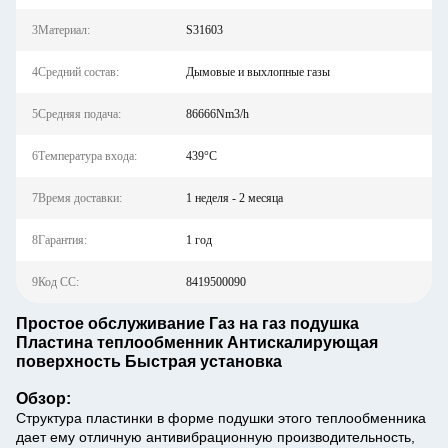
3Материал:
S31603
4Средний состав:
Дымовые и выхлопные газы
5Средняя подача:
86666Nm3/h
6Температура входа:
439°C
7Время доставки:
1 неделя - 2 месяца
8Гарантия:
1 год
9Код СС:
8419500090
Простое обслуживание Газ на газ подушка
Пластина теплообменник Антискалирующая
поверхность Быстрая установка
Обзор:
Структура пластинки в форме подушки этого теплообменника
дает ему отличную антивибрационную производительность,