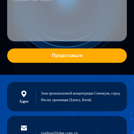
Представьте
Зона промышленной концентрации Синчжуан, город
Иксин, провинция Цзянсу, Китай.
Адрес
ruiding@rdee.com.cn