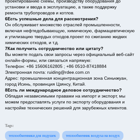
проектированию схемы, производству оборудования до
установки и ввода в эксплуатацию, а также поддержку
ремонта трубопроводов и котлов.
6Есть успешные дела для рассмотрения?
Он обслуживает множество отраслей промышленности,
включая нефтедобывающую, химическую, фармацевтическую
и утилизацию твердых отходов.проект по сжиганию жидких
химических отходов, и т.д.
7Как получить сотрудничество или цитату?
Вы можете подать свои запросы через официальный веб-сайт
онлайн-формы, или связаться напрямую:
Телефон: +86 15606162805 ; +86 0510-87418884
Электронная почта: ruiding@rdee.com.cn
Адрес: промышленная концентрационная зона Синьчжуан,
город Исинь, провинция Цзянсу, Китай.
8Есть ли международное деловое сотрудничество?
Обладая независимыми правами на импорт и экспорт, мы
можем предоставлять услуги по экспорту оборудования и
настройке технических решений для зарубежных клиентов.
Tags:
теплообменники для подушек
теплообменник воздуха на воздух