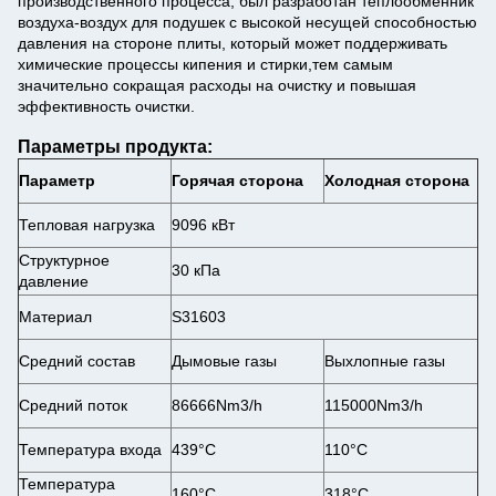
производственного процесса, был разработан теплообменник
воздуха-воздух для подушек с высокой несущей способностью
давления на стороне плиты, который может поддерживать
химические процессы кипения и стирки,тем самым
значительно сокращая расходы на очистку и повышая
эффективность очистки.
Параметры продукта:
Параметр
Горячая сторона
Холодная сторона
Тепловая нагрузка
9096 кВт
Структурное
30 кПа
давление
Материал
S31603
Средний состав
Дымовые газы
Выхлопные газы
Средний поток
86666Nm3/h
115000Nm3/h
Температура входа
439°C
110°С
Температура
160°C
318°C