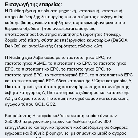
Εισαγωγή της εταιρείας:
Η Ruiding έχει εμπειρία στη μηχανική, κατασκευή, κατασκευή,
υπηρεσία έναρξης λειτουργίας του συστήματος επεξεργασίας
καύσης βιομηχανικών αποβλήτων, συμπεριλαμβανομένου του
θερμικού οξειδωτή (που αναφέρεται επίσης ως
αποτεφρωτήρας),σύστημα ανάκτησης θερμότητας (πόιλερ),
δοχείο υπό πίεση, σύστημα επεξεργασίας καυσαερίων (DeSOX,
DeNOx) και ανταλλακτής θερμότητας πλάκας κ.λπ.
Η Ruiding έχει λάβει άδεια με το πιστοποιητικό EPC, το
πιστοποιητικό ASME, το πιστοποιητικό EPC, το πιστοποιητικό
EPC, το πιστοποιητικό EPC, το πιστοποιητικό EPC, το
πιστοποιητικό EPC, το πιστοποιητικό EPC, το πιστοποιητικό EPC
και το πιστοποιητικό EPC.Άδεια κατασκευής λέβητα κατηγορίας Α,
Πιστοποιητικό εγκατάστασης και αναμόρφωσης και συντήρησης
λέβητα κατηγορίας Α, Πιστοποιητικό σχεδιασμού και κατασκευής
A2 για δοχείο τύπου, Πιστοποιητικό σχεδιασμού και κατασκευής
αγωγού τύπου GC1, GC2.
Κουρδίζοντας.
Η εταιρεία καλύπτει έκταση κτιρίου άνω των
250.000 τετραγωνικών μέτρων και διαθέτει σχεδόν 300
επαγγελματίες και τεχνικό προσωπικό.διαδεδομένη σε διάφορες
εγχώριες και διεθνείς βιομηχανίες, με σημαντικό μερίδιο αγοράς