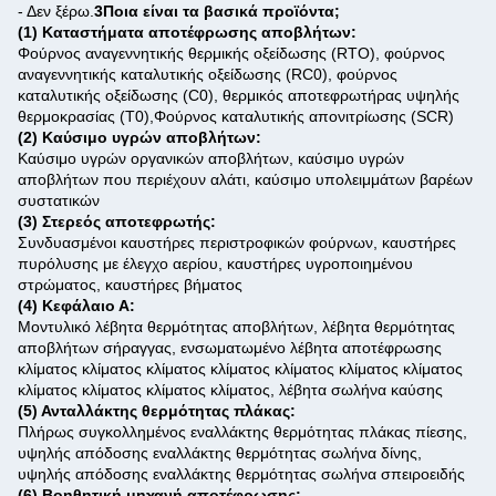
- Δεν ξέρω.
3Ποια είναι τα βασικά προϊόντα;
(1) Καταστήματα αποτέφρωσης αποβλήτων:
Φούρνος αναγεννητικής θερμικής οξείδωσης (RTO), φούρνος
αναγεννητικής καταλυτικής οξείδωσης (RC0), φούρνος
καταλυτικής οξείδωσης (C0), θερμικός αποτεφρωτήρας υψηλής
θερμοκρασίας (T0),Φούρνος καταλυτικής απονιτρίωσης (SCR)
(2) Καύσιμο υγρών αποβλήτων:
Καύσιμο υγρών οργανικών αποβλήτων, καύσιμο υγρών
αποβλήτων που περιέχουν αλάτι, καύσιμο υπολειμμάτων βαρέων
συστατικών
(3) Στερεός αποτεφρωτής:
Συνδυασμένοι καυστήρες περιστροφικών φούρνων, καυστήρες
πυρόλυσης με έλεγχο αερίου, καυστήρες υγροποιημένου
στρώματος, καυστήρες βήματος
(4) Κεφάλαιο Α:
Μοντυλικό λέβητα θερμότητας αποβλήτων, λέβητα θερμότητας
αποβλήτων σήραγγας, ενσωματωμένο λέβητα αποτέφρωσης
κλίματος κλίματος κλίματος κλίματος κλίματος κλίματος κλίματος
κλίματος κλίματος κλίματος κλίματος, λέβητα σωλήνα καύσης
(5) Ανταλλάκτης θερμότητας πλάκας:
Πλήρως συγκολλημένος εναλλάκτης θερμότητας πλάκας πίεσης,
υψηλής απόδοσης εναλλάκτης θερμότητας σωλήνα δίνης,
υψηλής απόδοσης εναλλάκτης θερμότητας σωλήνα σπειροειδής
(6) Βοηθητική μηχανή αποτέφρωσης: