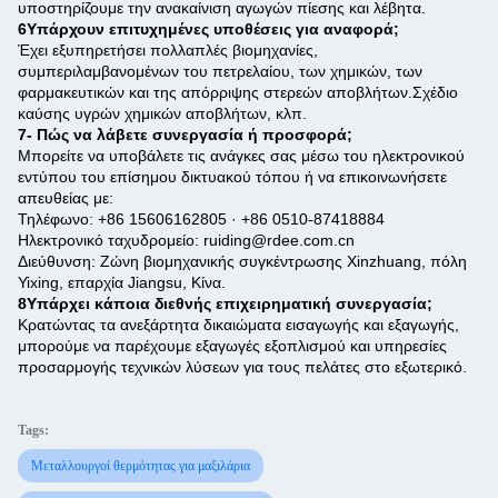
υποστηρίζουμε την ανακαίνιση αγωγών πίεσης και λέβητα.
6Υπάρχουν επιτυχημένες υποθέσεις για αναφορά;
Έχει εξυπηρετήσει πολλαπλές βιομηχανίες,
συμπεριλαμβανομένων του πετρελαίου, των χημικών, των
φαρμακευτικών και της απόρριψης στερεών αποβλήτων.Σχέδιο
καύσης υγρών χημικών αποβλήτων, κλπ.
7- Πώς να λάβετε συνεργασία ή προσφορά;
Μπορείτε να υποβάλετε τις ανάγκες σας μέσω του ηλεκτρονικού
εντύπου του επίσημου δικτυακού τόπου ή να επικοινωνήσετε
απευθείας με:
Τηλέφωνο: +86 15606162805 · +86 0510-87418884
Ηλεκτρονικό ταχυδρομείο: ruiding@rdee.com.cn
Διεύθυνση: Ζώνη βιομηχανικής συγκέντρωσης Xinzhuang, πόλη
Yixing, επαρχία Jiangsu, Κίνα.
8Υπάρχει κάποια διεθνής επιχειρηματική συνεργασία;
Κρατώντας τα ανεξάρτητα δικαιώματα εισαγωγής και εξαγωγής,
μπορούμε να παρέχουμε εξαγωγές εξοπλισμού και υπηρεσίες
προσαρμογής τεχνικών λύσεων για τους πελάτες στο εξωτερικό.
Tags:
Μεταλλουργοί θερμότητας για μαξιλάρια