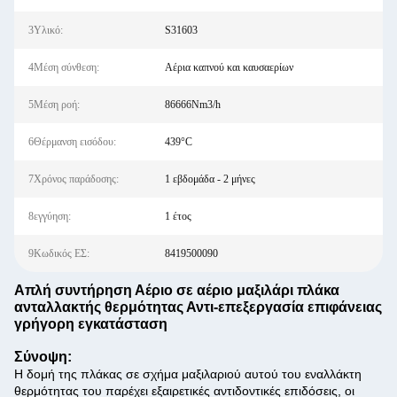
3Υλικό:
S31603
4Μέση σύνθεση:
Αέρια καπνού και καυσαερίων
5Μέση ροή:
86666Nm3/h
6Θέρμανση εισόδου:
439°C
7Χρόνος παράδοσης:
1 εβδομάδα - 2 μήνες
8εγγύηση:
1 έτος
9Κωδικός ΕΣ:
8419500090
Απλή συντήρηση Αέριο σε αέριο μαξιλάρι πλάκα
ανταλλακτής θερμότητας Αντι-επεξεργασία επιφάνειας
γρήγορη εγκατάσταση
Σύνοψη:
Η δομή της πλάκας σε σχήμα μαξιλαριού αυτού του εναλλάκτη
θερμότητας του παρέχει εξαιρετικές αντιδοντικές επιδόσεις, οι