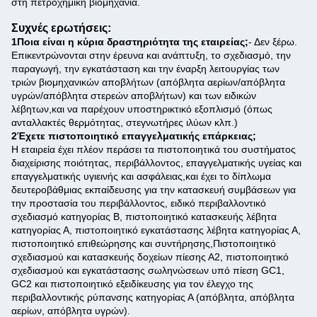
στη πετροχημική βιομηχανία.
Συχνές ερωτήσεις:
1Ποια είναι η κύρια δραστηριότητα της εταιρείας;
- Δεν ξέρω.
Επικεντρώνονται στην έρευνα και ανάπτυξη, το σχεδιασμό, την
παραγωγή, την εγκατάσταση και την έναρξη λειτουργίας των
τριών βιομηχανικών αποβλήτων (απόβλητα αερίων/απόβλητα
υγρών/απόβλητα στερεών αποβλήτων) και των ειδικών
λέβητων,και να παρέχουν υποστηρικτικό εξοπλισμό (όπως
ανταλλακτές θερμότητας, στεγνωτήρες ιλύων κλπ.)
2Έχετε πιστοποιητικό επαγγελματικής επάρκειας;
Η εταιρεία έχει πλέον περάσει τα πιστοποιητικά του συστήματος
διαχείρισης ποιότητας, περιβάλλοντος, επαγγελματικής υγείας και
επαγγελματικής υγιεινής και ασφάλειας,και έχει το δίπλωμα
δευτεροβάθμιας εκπαίδευσης για την κατασκευή συμβάσεων για
την προστασία του περιβάλλοντος, ειδικό περιβαλλοντικό
σχεδιασμό κατηγορίας Β, πιστοποιητικό κατασκευής λέβητα
κατηγορίας Α, πιστοποιητικό εγκατάστασης λέβητα κατηγορίας Α,
πιστοποιητικό επιθεώρησης και συντήρησης,Πιστοποιητικό
σχεδιασμού και κατασκευής δοχείων πίεσης Α2, πιστοποιητικό
σχεδιασμού και εγκατάστασης σωληνώσεων υπό πίεση GC1,
GC2 και πιστοποιητικό εξειδίκευσης για τον έλεγχο της
περιβαλλοντικής ρύπανσης κατηγορίας Α (απόβλητα, απόβλητα
αερίων, απόβλητα υγρών).