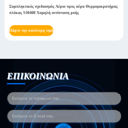
Καύσιμο αέριο ή αέρας μαξιλάρι Αέρος προς αέρας πλάκα
ανταλλακτής θερμότητας Σταθερός Αποτελεσματικός και
συμπαγής
Πάρτε την καλύτερη τιμή
ΕΠΙΚΟΙΝΩΝΙΑ