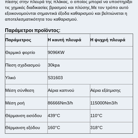
πίεσης στην πλευρά της πλάκας, ο οποίος μπορεί να υποστηρίξει
τις χημικές διαδικασίες βρασμού και πλύσης,Με τον τρόπο αυτό
εξοικονομούνται σημαντικά έξοδα καθαρισμού και βελτιώνεται η
αποτελεσματικότητα του καθαρισμού.
Παράμετροι προϊόντος:
Παράμετρος
Η καυτή πλευρά
Η ψυχρή πλευρά
Θερμικό φορτίο
9096KW
Πίεση σχεδιασμού
30kpa
Υλικό
S31603
Μέση σύνθεση
Αέρια καπνού
Αέρια εξάτμισης
Μέση ροή
86666Nm3/h
115000Nm3/h
Θέρμανση εισόδου
439°C
110°C
Θέρμανση εξόδου
160°C
318°C