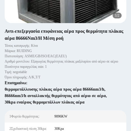
2
/
2
Αντι-επεξεργασία επιφάνειας αέρα προς θερμότητα πλάκας
αέρα 86666Nm3/H Μέση ροή
Τόπος καταγωγής: Κίνα
Μάρκα: RUIDING
Πιστοποίηση: ASME/GB/ISO/EAC(EAEU)
Αριθμό μοντέλου: Εξαγωγέας θερμότητας πλάκας μαξιλαρίου από αέριο σε αέριο
Ποσότητα παραγγελίας min: 1
Τιμή: negotiable
Όροι πληρωμής: Λ/Κ,Τ/Τ
Επισημαίνω:
θερμομετάλλευσης πλάκας αέρα προς αέρα 86666nm3/h
,
86666nm3/h ανταλλακτής θερμότητας από αέριο σε αέρα
,
30kpa εναέριος θερμομετάλλων πλάκας αέρα
1Φορτίο θερμότητας:
9096KW
2Σχεδιαστική πίεση 30kpa:
30Kpa