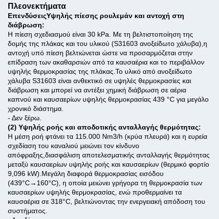
Πλεονεκτήματα
Επενδύσεις
Υψηλής πίεσης ρουλεμάν και αντοχή στη
διάβρωση:
Η πίεση σχεδιασμού είναι 30 kPa. Με τη βελτιστοποίηση της
δομής της πλάκας και του υλικού (S31603 ανοξείδωτο χάλυβα),η
αντοχή υπό πίεση βελτιώνεται ώστε να προσαρμόζεται στην
επίδραση των ακαθαρσιών από τα καυσαέρια και το περιβάλλον
υψηλής θερμοκρασίας της πλάκας.
Το υλικό από ανοξείδωτο
χάλυβα S31603 είναι ανθεκτικό σε υψηλές θερμοκρασίες και
διάβρωση και μπορεί να αντέξει χημική διάβρωση σε αέρια
καπνού και καυσαερίων υψηλής θερμοκρασίας 439 °C για μεγάλο
χρονικό διάστημα.
- Δεν ξέρω.
(2) Υψηλής ροής και αποδοτικής ανταλλαγής θερμότητας:
Η μέση ροή φτάνει τα 115.000 Nm3/h (κρύα πλευρά) και η ευρεία
σχεδίαση του καναλιού μειώνει τον κίνδυνο
απόφραξης,διασφάλιση αποτελεσματικής ανταλλαγής θερμότητας
μεταξύ καυσαερίων υψηλής ροής και καυσαερίων (θερμικό φορτίο
9,096 kW).
Μεγάλη διαφορά θερμοκρασίας εισόδου
(439°C→160°C), η οποία μειώνει γρήγορα τη θερμοκρασία των
καυσαερίων υψηλής θερμοκρασίας, ενώ προθερμαίνει τα
καυσαέρια σε 318°C, βελτιώνοντας την ενεργειακή απόδοση του
συστήματος.