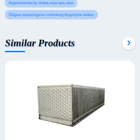
θερμοανταλλάκτης πλάκας αέρα προς αέρα
Πλήρως συγκολλημένος εναλλάκτης θερμότητας πλάκας
Similar Products