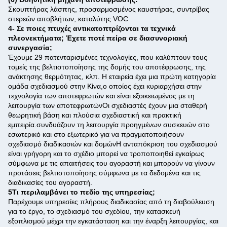
Σκουπτήρας λάσπης, προσαρμοσμένος καυστήρας, συντρίβας
στερεών αποβλήτων, καταλύτης VOC
4- Σε ποιες πτυχές αντικατοπτρίζονται τα τεχνικά
πλεονεκτήματα; Έχετε ποτέ πείρα σε διασυνοριακή
συνεργασία;
Έχουμε 29 πατενταρισμένες τεχνολογίες, που καλύπτουν τους
τομείς της βελτιστοποίησης της δομής του αποτέφρωσης, της
ανάκτησης θερμότητας, κλπ. Η εταιρεία έχει μια πρώτη κατηγορία
ομάδα σχεδιασμού στην Κίνα,ο οποίος έχει κυριαρχήσει στην
τεχνολογία των αποτεφρωτών και είναι εξοικειωμένος με τη
λειτουργία των αποτεφρωτώνΟι σχεδιαστές έχουν μια σταθερή
θεωρητική βάση και πλούσια σχεδιαστική και πρακτική
εμπειρία.συνδυάζουν τη λειτουργία προηγμένων συσκευών στο
εσωτερικό και στο εξωτερικό για να πραγματοποιήσουν
σχεδιασμό διαδικασιών και δομώνΗ ανταπόκριση του σχεδιασμού
είναι γρήγορη και το σχέδιο μπορεί να τροποποιηθεί εγκαίρως
σύμφωνα με τις απαιτήσεις του αγοραστή και μπορούν να γίνουν
προτάσεις βελτιστοποίησης σύμφωνα με τα δεδομένα και τις
διαδικασίες του αγοραστή.
5Τι περιλαμβάνει το πεδίο της υπηρεσίας;
Παρέχουμε υπηρεσίες πλήρους διαδικασίας από τη διαβούλευση
για το έργο, το σχεδιασμό του σχεδίου, την κατασκευή
εξοπλισμού μέχρι την εγκατάσταση και την έναρξη λειτουργίας, και