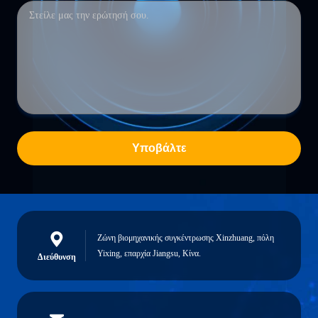
Υποβάλτε
Ζώνη βιομηχανικής συγκέντρωσης Xinzhuang, πόλη
Yixing, επαρχία Jiangsu, Κίνα.
Διεύθυνση