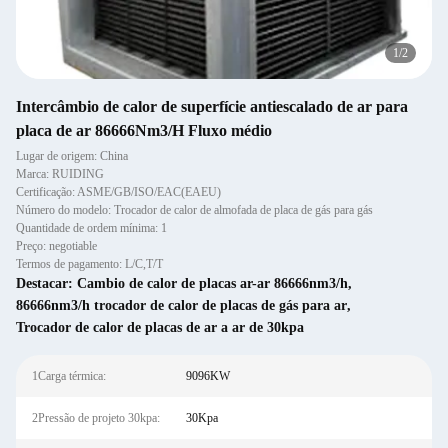
2
/
2
Intercâmbio de calor de superfície antiescalado de ar para
placa de ar 86666Nm3/H Fluxo médio
Lugar de origem: China
Marca: RUIDING
Certificação: ASME/GB/ISO/EAC(EAEU)
Número do modelo: Trocador de calor de almofada de placa de gás para gás
Quantidade de ordem mínima: 1
Preço: negotiable
Termos de pagamento: L/C,T/T
Destacar:
Cambio de calor de placas ar-ar 86666nm3/h
,
86666nm3/h trocador de calor de placas de gás para ar
,
Trocador de calor de placas de ar a ar de 30kpa
1Carga térmica:
9096KW
2Pressão de projeto 30kpa:
30Kpa