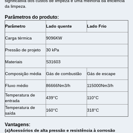
significativa dos custos de limpeza e uma melhoria da eficiência
da limpeza.
Parâmetros do produto:
Parâmetro
Lado quente
Lado Frio
Carga térmica
9096KW
Pressão de projeto
30 kPa
Materiais
S31603
Composição média
Gás de combustão
Gás de escape
Fluxo médio
86666Nm3/h
115000Nm3/h
Temperatura de
439°C
110°C
entrada
Temperatura de
160°C
318°C
saída
Vantagens:
(a)
Acessórios de alta pressão e resistência à corrosão