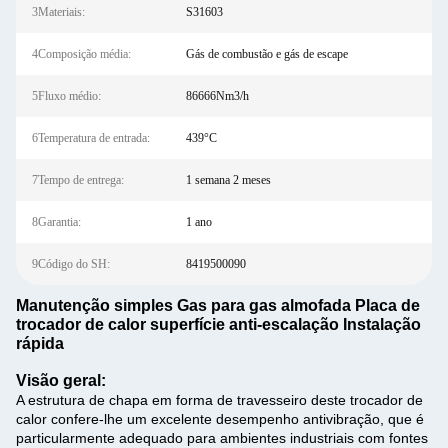
3Materiais:
S31603
4Composição média:
Gás de combustão e gás de escape
5Fluxo médio:
86666Nm3/h
6Temperatura de entrada:
439°C
7Tempo de entrega:
1 semana 2 meses
8Garantia:
1 ano
9Código do SH:
8419500090
Manutenção simples Gas para gas almofada Placa de
trocador de calor superfície anti-escalação Instalação
rápida
Visão geral:
A estrutura de chapa em forma de travesseiro deste trocador de
calor confere-lhe um excelente desempenho antivibração, que é
particularmente adequado para ambientes industriais com fontes