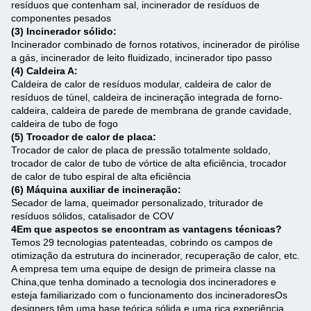
resíduos que contenham sal, incinerador de resíduos de
componentes pesados
(3) Incinerador sólido:
Incinerador combinado de fornos rotativos, incinerador de pirólise
a gás, incinerador de leito fluidizado, incinerador tipo passo
(4) Caldeira A:
Caldeira de calor de resíduos modular, caldeira de calor de
resíduos de túnel, caldeira de incineração integrada de forno-
caldeira, caldeira de parede de membrana de grande cavidade,
caldeira de tubo de fogo
(5) Trocador de calor de placa:
Trocador de calor de placa de pressão totalmente soldado,
trocador de calor de tubo de vórtice de alta eficiência, trocador
de calor de tubo espiral de alta eficiência
(6) Máquina auxiliar de incineração:
Secador de lama, queimador personalizado, triturador de
resíduos sólidos, catalisador de COV
4Em que aspectos se encontram as vantagens técnicas?
Temos 29 tecnologias patenteadas, cobrindo os campos de
otimização da estrutura do incinerador, recuperação de calor, etc.
A empresa tem uma equipe de design de primeira classe na
China,que tenha dominado a tecnologia dos incineradores e
esteja familiarizado com o funcionamento dos incineradoresOs
designers têm uma base teórica sólida e uma rica experiência