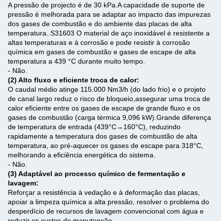
A pressão de projecto é de 30 kPa.A capacidade de suporte de
pressão é melhorada para se adaptar ao impacto das impurezas
dos gases de combustão e do ambiente das placas de alta
temperatura..
S31603 O material de aço inoxidável é resistente a
altas temperaturas e à corrosão e pode resistir à corrosão
química em gases de combustão e gases de escape de alta
temperatura a 439 °C durante muito tempo.
- Não.
(2) Alto fluxo e eficiente troca de calor:
O caudal médio atinge 115.000 Nm3/h (do lado frio) e o projeto
de canal largo reduz o risco de bloqueio,assegurar uma troca de
calor eficiente entre os gases de escape de grande fluxo e os
gases de combustão (carga térmica 9,096 kW).
Grande diferença
de temperatura de entrada (439°C→160°C), reduzindo
rapidamente a temperatura dos gases de combustão de alta
temperatura, ao pré-aquecer os gases de escape para 318°C,
melhorando a eficiência energética do sistema.
- Não.
(3) Adaptável ao processo químico de fermentação e
lavagem:
Reforçar a resistência à vedação e à deformação das placas,
apoiar a limpeza química a alta pressão, resolver o problema do
desperdício de recursos de lavagem convencional com água e
reduzir os custos de manutenção.