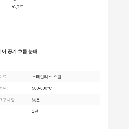
L/C,T/T
지어 공기 흐름 분배
재료:
스테인리스 스틸
범위:
500-800°C
요구사항:
낮은
1년