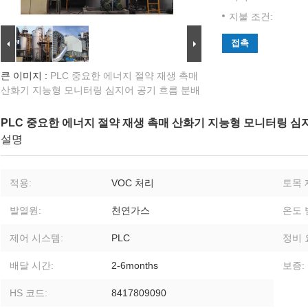
지불 조건:
접촉
큰 이미지 :
PLC 중요한 에너지 절약 재생 촉매
산화기 지능형 모니터링 심지어 공기 흐름 분배
PLC 중요한 에너지 절약 재생 촉매 산화기 지능형 모니터링 심
설명
적용:
VOC 처리
토목 
발열원:
천연가스
온도 
제어 시스템:
PLC
정비 
배달 시간:
2-6months
보증:
HS 코드:
8417809090