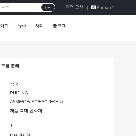
견적 요청
|
Korean
검색
하기
뉴스
사례
블로그
 흐름 분배
중국
RUIDING
ASME/GB/ISO/EAC (EAEU)
재생 촉매 산화제
1
negotiable