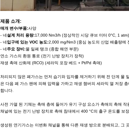
제품 소개:
매개 변수/부품:
사양
- 네
설계 처리 용량:
17,000 Nm3/h (정상적인 시당 큐브 미터 0°C, 1 atm
- 네
입구에 있는 VOC 농도:
2,000 mg/Nm3 (중심 농도의 산업 배출량에
- 네
주요 장비:
물 밀폐 탱크 (종합 해연 부문)
연소 가스의 환원 통로 (전기 난방 장치가 장착)
재생 촉매 산화제 (RCO) (세라믹 포장 베드 + Pt/Pd 촉매)
처리되지 않은 폐가스는 먼저 습기와 입자를 제거하기 위해 전 단계 물 밀
은 다음 폐 가스 팬에 의해 압력을 가하고 재생 챔버의 세라믹 열 저장 층
합니다.
사전 가열 된 기체는 촉매 층에 들어가 유기 구성 요소가 촉매의 촉매 
채널에 있는 전기 난방 장치로 촉매 침대에서 400 °C의 출구 온도를 
생성된 연기가스는 이변화 채널을 통해 다른 재생 방으로 분배되고, 그 