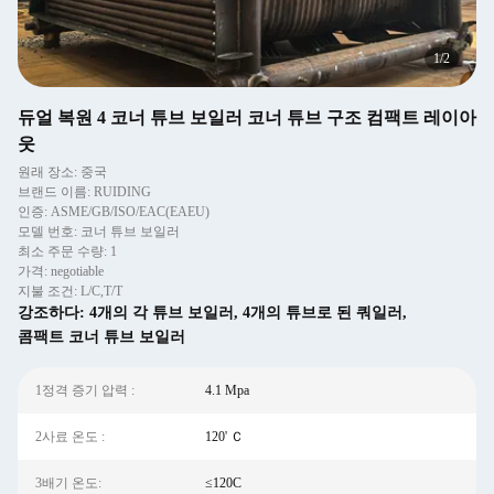
2
/
2
듀얼 복원 4 코너 튜브 보일러 코너 튜브 구조 컴팩트 레이아
웃
원래 장소: 중국
브랜드 이름: RUIDING
인증: ASME/GB/ISO/EAC(EAEU)
모델 번호: 코너 튜브 보일러
최소 주문 수량: 1
가격: negotiable
지불 조건: L/C,T/T
강조하다:
4개의 각 튜브 보일러
,
4개의 튜브로 된 쿼일러
,
콤팩트 코너 튜브 보일러
1정격 증기 압력 ‌:
4.1 Mpa
2사료 온도 ‌:
120' Ｃ
3배기 온도:
≤120C