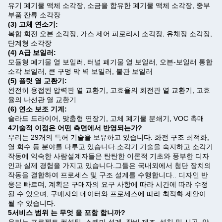
유기 폐기물 액체 소각장, 소금을 함유한 폐기물 액체 소각장, 중부
부품 잔류 소각장
(3) 고체 연소기:
복합 회전 오븐 소각장, 가스 제어 피로리시 소각장, 유체장 소각장,
단계형 소각장
(4) A급 보일러:
모듈형 폐기물 열 보일러, 터널 폐기물 열 보일러, 오븐-보일러 통합
소각 보일러, 큰 구멍 막 벽 보일러, 불관 보일러
(5) 플릿 열 교환기:
완전히 용접된 압력판 열 교환기, 고효율의 회전관 열 교환기, 고효
율의 나선관 열 교환기
(6) 연소 보조 기계:
슬라드 드라이어, 맞춤형 연장기, 고체 폐기물 분쇄기, VOC 촉매
4기술적 이점은 어떤 측면에서 반영되는가?
우리는 29개의 특허 기술을 보유하고 있습니다. 화전 구조 최적화,
열 회수 등 분야를 다루고 있습니다.소각기 기술을 숙지하고 소각기
작동에 익숙한 사람설계자들은 탄탄한 이론적 기초와 풍부한 디자
인과 실제 경험을 가지고 있습니다.그들은 국내외에서 첨단 장치의
작동을 결합하여 프로세스 및 구조 설계를 수행합니다.. 디자인 반
응은 빠르며, 계획은 구매자의 요구 사항에 따라 시간에 따라 수정
될 수 있으며, 구매자의 데이터와 프로세스에 따라 최적화 제안이
될 수 있습니다.
5서비스 범위 는 무엇 을 포함 합니까?
우리는 프로젝트 컨설팅, 스케마 설계, 장비 제조, 설치 및 시공, 압