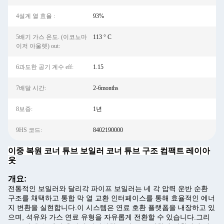
4설계 열 효율 ‌:
93%
5배기 가스 온도. (이코노마
113 ° C
이저 아울렛) out:
6과도한 공기 계수 eff:
1.15
7배달 시간:
2-6months
8보증:
1년
9HS 코드:
8402190000
이중 복원 코너 튜브 보일러 코너 튜브 구조 컴팩트 레이아
웃
개요:
전통적인 보일러와 달리각 파이프 보일러는 네 각 압력 운반 순환
구조를 채택하고 통합 막 열 교환 인터페이스를 통해 효율적인 에너
지 변환을 실현합니다.이 시스템은 연료 호환 플랫폼을 내장하고 있
으며, 석유와 가스 연료 유형을 자유롭게 전환할 수 있습니다.그리