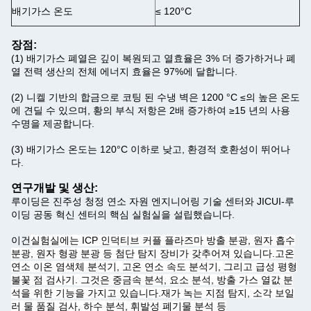
배기가스 온도
≤ 120°C
장점:
(1) 배기가스 폐열은 깊이 복원되고 열효율은 3% 더 증가하거나 폐
열 전력 생산의 전체 에너지 효율은 97%에 달합니다.
(2) 니켈 기반의 합금으로 코팅 된 수냉 벽은 1200 °C ≤의 높은 온도
에 견딜 수 있으며, 황의 부식 저항은 2배 증가하여 ≥15 년의 사용
수명을 제공합니다.
(3) 배기가스 온도는 120°C 이하로 낮고, 환경적 호환성이 뛰어나
다.
연구개발 및 생산:
루이딩은 진주성 청정 연소 자원 엔지니어링 기술 센터와 JICUI-루
이딩 공동 혁신 센터의 핵심 실험실을 설립했습니다.
이건
실험실에는 ICP 인덕티브 커플 플라즈마 방출 분광, 원자 흡수
분광, 원자 형광 분광 등 첨단 탐지 장비가 갖추어져 있습니다.고온
연소 이온 염색체 분석기, 고온 연소 속도 분석기, 그리고 급성 평형
불꽃 점 검사기. 그것은 중금속 분석, 요소 분석, 방출 가스 열값 분
석을 위한 기능을 가지고 있습니다.재가 녹는 지점 탐지, 소각 보일
러 물 품질 검사, 하수 분석, 휘발성 폐기물 분석 등