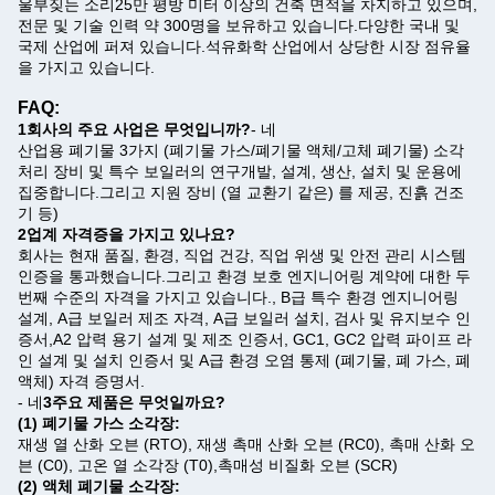
울부짖는 소리
25만 평방 미터 이상의 건축 면적을 차지하고 있으며,
전문 및 기술 인력 약 300명을 보유하고 있습니다.다양한 국내 및
국제 산업에 퍼져 있습니다.석유화학 산업에서 상당한 시장 점유율
을 가지고 있습니다.
FAQ:
1회사의 주요 사업은 무엇입니까?
- 네
산업용 폐기물 3가지 (폐기물 가스/폐기물 액체/고체 폐기물) 소각
처리 장비 및 특수 보일러의 연구개발, 설계, 생산, 설치 및 운용에
집중합니다.그리고 지원 장비 (열 교환기 같은) 를 제공, 진흙 건조
기 등)
2업계 자격증을 가지고 있나요?
회사는 현재 품질, 환경, 직업 건강, 직업 위생 및 안전 관리 시스템
인증을 통과했습니다.그리고 환경 보호 엔지니어링 계약에 대한 두
번째 수준의 자격을 가지고 있습니다., B급 특수 환경 엔지니어링
설계, A급 보일러 제조 자격, A급 보일러 설치, 검사 및 유지보수 인
증서,A2 압력 용기 설계 및 제조 인증서, GC1, GC2 압력 파이프 라
인 설계 및 설치 인증서 및 A급 환경 오염 통제 (폐기물, 폐 가스, 폐
액체) 자격 증명서.
- 네
3주요 제품은 무엇일까요?
(1) 폐기물 가스 소각장:
재생 열 산화 오븐 (RTO), 재생 촉매 산화 오븐 (RC0), 촉매 산화 오
븐 (C0), 고온 열 소각장 (T0),촉매성 비질화 오븐 (SCR)
(2) 액체 폐기물 소각장: