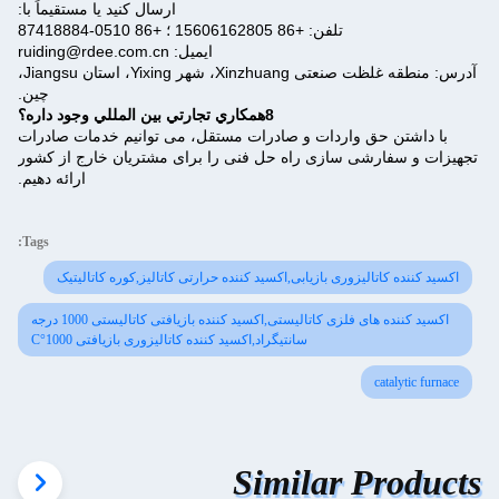
ارسال کنید یا مستقیماً با:
تلفن: +86 15606162805 ؛ +86 0510-87418884
ایمیل: ruiding@rdee.com.cn
آدرس: منطقه غلظت صنعتی Xinzhuang، شهر Yixing، استان Jiangsu،
چین.
8همکاري تجارتي بين المللي وجود داره؟
با داشتن حق واردات و صادرات مستقل، می توانیم خدمات صادرات
تجهیزات و سفارشی سازی راه حل فنی را برای مشتریان خارج از کشور
ارائه دهیم.
Tags:
اکسید کننده کاتالیزوری بازیابی,اکسید کننده حرارتی کاتالیز,کوره کاتالیتیک
اکسید کننده های فلزی کاتالیستی,اکسید کننده بازیافتی کاتالیستی 1000 درجه
سانتیگراد,اکسید کننده کاتالیزوری بازیافتی 1000°C
catalytic furnace
Similar Products