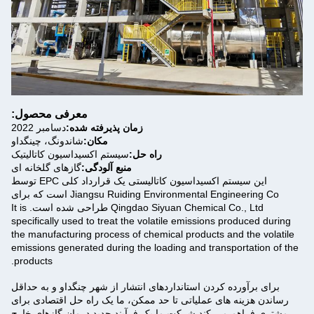
معرفی محصول:
زمان پذیرفته شده:
دسامبر 2022
مکان:
شاندونگ، چینگداو
راه حل:
سیستم اکسیداسیون کاتالیتیک
منبع آلودگی:
گازهای گلخانه ای
این سیستم اکسیداسیون کاتالیستی یک قرارداد کلی EPC توسط
Jiangsu Ruiding Environmental Engineering Co است که برای
Qingdao Siyuan Chemical Co., Ltd طراحی شده است. It is
specifically used to treat the volatile emissions produced during
the manufacturing process of chemical products and the volatile
emissions generated during the loading and transportation of the
products.
برای برآورده کردن استانداردهای انتشار از شهر چنگداو و به حداقل
رساندن هزینه های عملیاتی تا حد ممکن، ما یک راه حل اقتصادی برای
مشتری فراهم می کند.شرکت ما یک فرآیند جدید درمان گازهای خارج