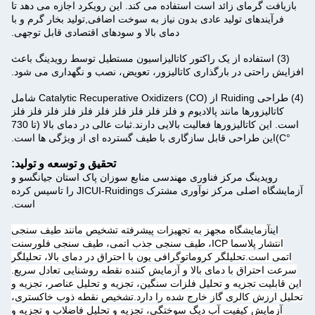
بازیافت گرمای زائد است استفاده می کند. این رویکرد اجازه می دهد تا
فرآیندهای تولید عادی بدون نیاز به سوخت اضافی,تولید بخار گرم و با
دمای بالا و سودهای اقتصادی قابل توجهی.
(3) استفاده از یک راکتور کاتالیزاسیون مستطیل توسط رویدینگ باعث
افزایش راحتی در بارگذاری کاتالیزور، تعویض، نصب و نگهداری می شود.
(4) طراحی Ruiding از Catalytic Recuperative Oxidizers (CO) شامل
کاتالیزورها مانند پالادیوم و فلز فلز فلز فلز فلز فلز فلز فلز فلز فلز
است. این کاتالیزورها فعالیت بالایی دارند.ثبات عالی در دمای بالا (تا 730
°C)این طراحی قابل سازگاری با طیف گسترده ای از ویژگی ها است.
تحقیق و توسعه و تولید:
رویدینگ مرکز فناوری مهندسی منابع سوزان پاک استان جیانگسو و
آزمایشگاه اصلی مرکز نوآوری مشترک JICUI-Ruidings را تاسیس کرده
است.
اين
آزمایشگاه مجهز به تجهیزات پیشرفته تشخیص مانند طیف سنجی
انتشار پلاسما ICP، طیف سنجی جذب اتمی، طیف سنجی فلورسنت
اتمی است.تحلیلگر کروماتوگرافی یون با احتراق در دمای بالا، تحلیلگر
سرعت احتراق با دمای بالا و آزمایش کننده نقطه روشنایی تعادل سریع.
این قابلیت تجزیه و تحلیل فلزات سنگین، تجزیه و تحلیل عناصر، تجزیه و
تحلیل ارزش کالری گاز خارج شده را دارد.تشخیص نقطه ذوب خاکستری،
آزمایش کیفیت آب دیگ سوختگی، تجزیه و تحلیل فاضلاب و تجزیه و