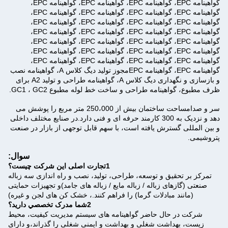
گواهینامه EPC، گواهینامه EPC، گواهینامه EPC، گواهینامه EPC،
گواهینامه EPC، گواهینامه EPC، گواهینامه EPC، گواهینامه EPC،
گواهینامه EPC، گواهینامه EPC، گواهینامه EPC، گواهینامه EPC،
گواهینامه EPC، گواهینامه EPC، گواهینامه EPC، گواهینامه EPC،
گواهینامه EPC، گواهینامه EPC، گواهینامه EPC، گواهینامه EPC،
گواهینامه EPC، گواهینامه EPC، گواهینامه EPC، گواهینامه EPC،
گواهینامه EPC، گواهینامه EPC، گواهینامه EPC، گواهینامه EPC،
گواهینامه EPC، گواهینامه EPCمجوز تولید دیگ کلاس A، گواهینامه نصب
و بازسازی و نگهداری دیگ کلاس A، گواهینامه طراحی و تولید A2 برای
ظرف مطبوع، گواهینامه طراحی و ساخت خط لوله مطبوع GC1 ، GC2.
سر و صدا
مساحت ساختمان بیش از 250،000 متر مربع را پوشش می
دهد و نزدیک به 300 کارمند حرفه ای و فنی دارد.در صنایع مختلف داخلی
و بین المللی گسترش یافته است، با سهم قابل توجهی از بازار در صنعت
پتروشیمی.
سوال:
1تجارت اصلی این شرکت چیست؟
تمرکز بر تحقیق و توسعه، طراحی، تولید، نصب و راه اندازی سه زباله
صنعتی (گازهای زباله / زباله مایع / زباله های جامد)و تجهیزات حمایتی
(مانند مبادلات گرما) را فراهم کنند.، خشک کن های لجن و غیره)
2شما مدرک تخصصي داريد؟
شرکت در حال حاضر گواهینامه های سیستم مدیریت کیفیت، محیط
زیست، بهداشت شغلی و بهداشت و ایمنی شغلی را گذراند،و دارای