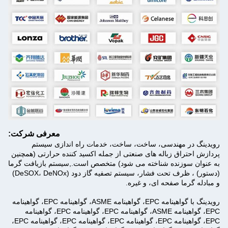
معرفی شرکت:
رویدینگ در مهندسی، ساخت، ساخت، خدمات راه اندازی سیستم
پردازش احتراق زباله های صنعتی از جمله اکسید کننده حرارتی (همچنین
به عنوان سوزنده شناخته می شود) متخصص است.,سیستم بازیافت گرما
(دستور) ، ظرف تحت فشار، سیستم تصفیه گاز دود (DeSOX، DeNOx)
و مبادله گرما صفحه ای، و غیره.
رویدینگ با گواهینامه EPC، گواهینامه ASME، گواهینامه EPC، گواهینامه
EPC، گواهینامه ASME، گواهینامه EPC، گواهینامه EPC، گواهینامه
EPC، گواهینامه EPC، گواهینامه EPC، گواهینامه EPC، گواهینامه EPC،