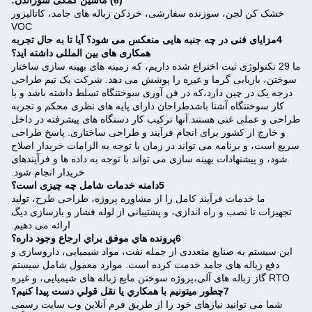
خشک کن لجن، سوزنده سفارشی، خردکن زباله های جامد، کاتالیزور
VOC
4مزایای فنی در چه جنبه هایی منعکس می شود؟ آیا تا به حال تجربه
همکاری های بین المللی داشته اید؟
ما 29 تکنولوژی ثبت اختراع شده داریم، که زمینه های بهینه سازی ساختار
سوختن، بازیابی گرما و غیره را پوشش می دهد. شرکت یک تیم طراحی
درجه یک در چین دارد،که در فن آوری سوختنگاه تسلط داشته باشد و با
کار سوختنگاه آشنا باشدطراحان دارای پایه های نظری محکم و تجربه
طراحی و عملی غنی هستند.آنها ترکیب کار دستگاه های پیشرفته در داخل
و خارج از کشور برای انجام فرآیند و طراحی ساختاری. پاسخ طراحی
سریع است، و برنامه می تواند در زمان با توجه به الزامات خریدار اصلاح
شود، و پیشنهادات بهینه سازی می تواند با توجه به داده ها و فرآیندهای
خریدار انجام شود.
5دامنه خدمات شامل چه چیزی است؟
ما خدمات فرآیند کامل را از مشاوره پروژه، طراحی طرح، تولید
تجهیزات تا نصب و راه اندازی، و پشتیبانی از لوله فشار و بازسازی دیگ
ارائه می دهیم.
6پرونده هاي موفق براي ارجاع وجود داره؟
این سیستم به صنایع متعددی از جمله نفت، مواد شیمیایی، داروسازی و
دفع زباله های جامد خدمت کرده است. موارد معمول شامل سیستم
RTO گاز زباله های آلی،پروژه سوختن مایع زباله های شیمیایی، و غیره
7چطور ميتونيم با همکاري يا نقل قولي دست پيدا کنيم؟
شما می توانید نیازهای خود را از طریق فرم آنلاین وب سایت رسمی