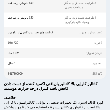
3ظرفیت دست زدن به گاز
650 نانومتر در ساعت
مساحت مخزن:
4ظرفیت دست زدن به گاز
350 نانومتر در ساعت
وسیله نقلیه بارگیری:
5نظارت از راه دور:
قابلیت های نظارت و کنترل از راه دور
6حوزه:
20*10㎡
7زمان تحویل:
۲ تا ۶ ماه
8تضمین:
1 سال
9کد HS:
8417809090
کاتالیز کارایی بالا کاتالیز بازیافتی اکسید کننده از دست دادن
کاهش یافته کنترل درجه حرارت هوشمند
خلاصه:
کوره کاتالیزاسیون یک تجهیزات صنعتی با توانایی کاتالیزاسیون با کارایی
بالا است.از تکنولوژی کاتالیز پیشرفته استفاده می کند تا روند واکنش