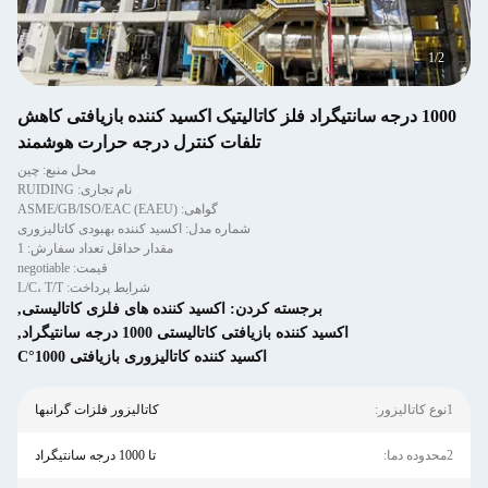
2
/
2
1000 درجه سانتیگراد فلز کاتالیتیک اکسید کننده بازیافتی کاهش
تلفات کنترل درجه حرارت هوشمند
محل منبع: چین
نام تجاری: RUIDING
گواهی: ASME/GB/ISO/EAC (EAEU)
شماره مدل: اکسید کننده بهبودی کاتالیزوری
مقدار حداقل تعداد سفارش: 1
قیمت: negotiable
شرایط پرداخت: L/C، T/T
برجسته کردن:
اکسید کننده های فلزی کاتالیستی
,
اکسید کننده بازیافتی کاتالیستی 1000 درجه سانتیگراد
,
اکسید کننده کاتالیزوری بازیافتی 1000°C
1نوع کاتالیزور:
کاتالیزور فلزات گرانبها
2محدوده دما:
تا 1000 درجه سانتیگراد