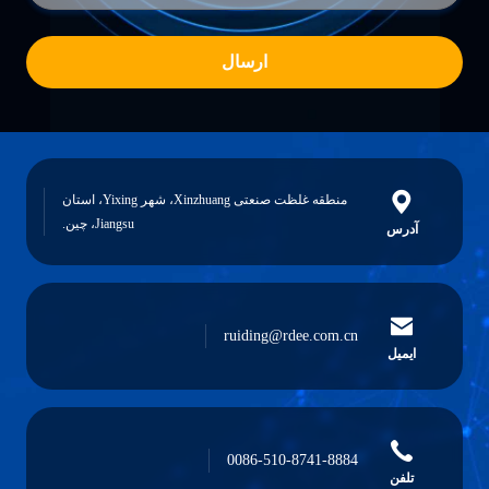
ارسال
منطقه غلظت صنعتی Xinzhuang، شهر Yixing، استان
Jiangsu، چین.
آدرس
ruiding@rdee.com.cn
ایمیل
0086-510-8741-8884
تلفن