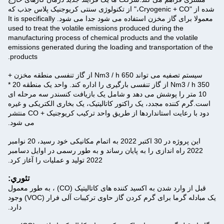
شده از "Cryogenic + CO،" از تکنولوژی سنتی کریوجنیک پلاس جذب که
معمولا برای گاز مخزن استفاده می شود جدا می شود. It is specifically
used to treat the volatile emissions produced during the
manufacturing process of chemical products and the volatile
emissions generated during the loading and transportation of the
products.
سیستم تصفیه می تواند 650 Nm3 / h از گاز تنفسی منطقه مخزن +
350 Nm3 / h از گاز تنفسی بارگیری را اداره کند. واحد یک منطقه 20 *
10 متر را پوشش می دهد و شامل یک بازیافت کنسندر سه مرحله ای
است.گرم کننده مجدد، یک راکتور کاتالیتیک، یک بخاری الکتریکی و غیره
دود با رعایت استانداردها از طریق واحد ترکیب کریوجنیک + CO منتشر
می شود.
این پروژه در 30 اکتبر 2022 به اتمام مکانیکی خود رسید، 20 نوامبر
2022 راه اندازی را به پایان رساند و به طور رسمی در اوایل دسامبر
2022 تولید و عملیات را آغاز کرد.
تئوري:
قبل از وارد شدن به اکسید کننده های کاتالیتیک (CO) ، به طور معمول
یک مبادله گرما برای گرم کردن گاز حاوی ترکیبات آلی فرار (VOC) وجود
دارد.