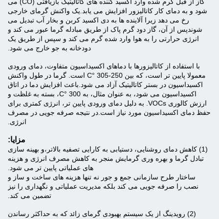
گاز از قبل گرم شده وارد اکسید کننده های کاتالیتیک بازیافتی (CO) می
شود و به دمای کار کاتالیزور افزایش می یابد.یک واکنش گرمای خارجی
رخ می دهد زیرا آلاینده ها به دی اکسید کربن و بخار آب تبدیل می
شوندپس از آن، گاز دود گرم پاک از طریق مبادله گرما عبور می کند و
انرژی حرارتی را به هوا وارد شده گرم می کند و سپس از طریق یک
دودخانه به جو خارج می شود.
با استفاده از کاتالیزورها با دماهای اکسیداسیون متفاوت، دمای ورودی
معمولا پایین تر است، که بین 250-305 °C است. گرما در طول واکنش
اکسیداسیون در بستر کاتالیتیک آزاد می شود.باعث افزایش دما در اتاق
اکسیداسیون می شود، به عنوان مثال، به 300 °C، بسته به غلظت و
ارزش کالوری VOCs. به دلیل دمای ورودی پایین تر، انرژی کمتری برای
حفظ دمای اکسیداسیون مورد نیاز است.در نتیجه صرفه جویی در مصرف
انرژی.
مزایا:
(1) کاهش دمای روشنایی، دستیابی به کارایی تصفیه بالاتر،و بهینه سازی
تبادل گرما و بهره وری گرمایش منجر به کاهش مصرف انرژی و هزینه
های عملیاتی پایین تر می شود.
ساختار طرح سازمانی جمع و جور نه تنها هزینه های ساخت و ساز و
نصب را صرفه جویی می کند بلکه مدیریت عملیاتی و نگهداری را نیز
تضمین می کند.
(2) رویدینگ از یک سیستم بهبودی گرمای زائد که به حداکثر رساندن