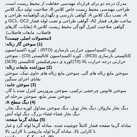
مدرک درجه دو برای قرارداد مهندسی حفاظت از محیط زیست است،
طراحی مهندسی محیط زیست خاص کلاس B، صلاحیت تولید دیگ کلاس
A، نصب دیگ کلاس A، گواهی بازرسی و نگهداری،گواهینامه طراحی و
ساخت ظرف فشار A2، گواهی طراحی و نصب لوله فشار GC1، GC2 و
گواهی صلاحیت کنترل آلودگی محیط زیست کلاس A (نفايات، گازهای
فاضلاب، مایعات فاضلاب).
3محصولات اصلی چیست؟
(1) سوختن گاز زباله:
کوره اکسیداسیون حرارتی بازسازی (RTO) ، کوره اکسیداسیون
کاتالیستی بازسازی (RC0) ، کوره اکسیداسیون کاتالیستی (C0) ، سوختن
حرارتی درجه حرارت بالا (T0)کوره ی دنیترفیکیشن کاتالیستی (SCR)
(2) سوزاننده مایعات زباله:
سوختن مایع زباله های آلی، سوختن مایع زباله های حاوی نمک، سوختن
بقایای اجزای سنگین
(3) سوختن جامد:
سوختن فانوس چرخشی ترکیبی، سوختن پیروزیس کنترل شده با گاز،
سوختن بستر مایع، سوختن مرحله ای
(4) دیگ سطح A:
دیگ بخار ماژولار، دیگ بخار تونل، دیگ سوختن متداول کوره-دیگ بخار،
دیگ بخار غشاء غشاء بزرگ، دیگ لوله آتش
(5) مبادله گرما صفحه:
مبادله گرما صفحه فشار کاملاً جوشیده شده، مبادله گرما لوله گرد و غبار
با کارایی بالا، مبادله گرما لوله مارپیچی با کارایی بالا
(6) ماشین کمکی سوزاندن: