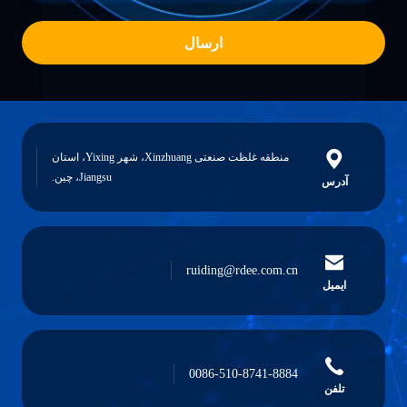
ارسال
منطقه غلظت صنعتی Xinzhuang، شهر Yixing، استان
Jiangsu، چین.
آدرس
ruiding@rdee.com.cn
ایمیل
0086-510-8741-8884
تلفن