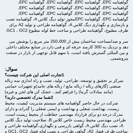
گواهینامه EPC، گواهینامه EPC، گواهینامه EPC، گواهینامه EPC،
گواهینامه EPC، گواهینامه EPC، گواهینامه EPC، گواهینامه EPC،
گواهینامه EPC، گواهینامه EPC، گواهینامه EPC، گواهینامه EPC،
گواهینامه EPC، گواهینامه EPCمجوز تولید دیگ کلاس A، گواهینامه نصب
و بازسازی و نگهداری دیگ کلاس A، گواهینامه طراحی و تولید A2 برای
ظرف مطبوع، گواهینامه طراحی و ساخت خط لوله مطبوع GC1 ، GC2.
سر و صدا
مساحت ساختمان بیش از 250،000 متر مربع را پوشش می
دهد و نزدیک به 300 کارمند حرفه ای و فنی دارد.در صنایع مختلف داخلی
و بین المللی گسترش یافته است، با سهم قابل توجهی از بازار در صنعت
پتروشیمی.
سوال:
1تجارت اصلی این شرکت چیست؟
تمرکز بر تحقیق و توسعه، طراحی، تولید، نصب و راه اندازی سه زباله
صنعتی (گازهای زباله / زباله مایع / زباله های جامد)و تجهیزات حمایتی
(مانند مبادلات گرما) را فراهم کنند.، خشک کن های لجن و غیره)
2شما مدرک تخصصي داريد؟
شرکت در حال حاضر گواهینامه های سیستم مدیریت کیفیت، محیط
زیست، بهداشت شغلی و بهداشت و ایمنی شغلی را گذراند،و دارای
مدرک درجه دو برای قرارداد مهندسی حفاظت از محیط زیست است،
طراحی مهندسی محیط زیست خاص کلاس B، صلاحیت تولید دیگ کلاس
A، نصب دیگ کلاس A، گواهی بازرسی و نگهداری،گواهینامه طراحی و
ساخت ظرف فشار A2، گواهی طراحی و نصب لوله فشار GC1، GC2 و