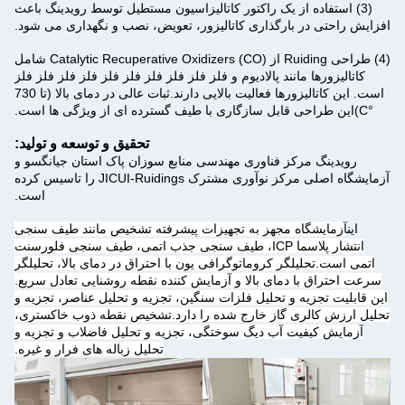
(3) استفاده از یک راکتور کاتالیزاسیون مستطیل توسط رویدینگ باعث
افزایش راحتی در بارگذاری کاتالیزور، تعویض، نصب و نگهداری می شود.
(4) طراحی Ruiding از Catalytic Recuperative Oxidizers (CO) شامل
کاتالیزورها مانند پالادیوم و فلز فلز فلز فلز فلز فلز فلز فلز فلز فلز
است. این کاتالیزورها فعالیت بالایی دارند.ثبات عالی در دمای بالا (تا 730
°C)این طراحی قابل سازگاری با طیف گسترده ای از ویژگی ها است.
تحقیق و توسعه و تولید:
رویدینگ مرکز فناوری مهندسی منابع سوزان پاک استان جیانگسو و
آزمایشگاه اصلی مرکز نوآوری مشترک JICUI-Ruidings را تاسیس کرده
است.
اين
آزمایشگاه مجهز به تجهیزات پیشرفته تشخیص مانند طیف سنجی
انتشار پلاسما ICP، طیف سنجی جذب اتمی، طیف سنجی فلورسنت
اتمی است.تحلیلگر کروماتوگرافی یون با احتراق در دمای بالا، تحلیلگر
سرعت احتراق با دمای بالا و آزمایش کننده نقطه روشنایی تعادل سریع.
این قابلیت تجزیه و تحلیل فلزات سنگین، تجزیه و تحلیل عناصر، تجزیه و
تحلیل ارزش کالری گاز خارج شده را دارد.تشخیص نقطه ذوب خاکستری،
آزمایش کیفیت آب دیگ سوختگی، تجزیه و تحلیل فاضلاب و تجزیه و
تحلیل زباله های فرار و غیره.