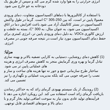
انرژی حرارتی را به هوا وارد شده گرم می کند و سپس از طریق یک
دودخانه به جو خارج می شود.
با استفاده از کاتالیزورها با دماهای اکسیداسیون متفاوت، دمای ورودی
معمولا پایین تر است، که بین 250-305 °C است. گرما در طول واکنش
اکسیداسیون در بستر کاتالیتیک آزاد می شود.باعث افزایش دما در اتاق
اکسیداسیون می شود، به عنوان مثال، به 300 °C، بسته به غلظت و
ارزش کالوری VOCs. به دلیل دمای ورودی پایین تر، انرژی کمتری برای
حفظ دمای اکسیداسیون مورد نیاز است.در نتیجه صرفه جویی در مصرف
انرژی.
مزایا:
(1) کاهش دمای روشنایی، دستیابی به کارایی تصفیه بالاتر،و بهینه سازی
تبادل گرما و بهره وری گرمایش منجر به کاهش مصرف انرژی و هزینه
های عملیاتی پایین تر می شود.
ساختار طرح سازمانی جمع و جور نه تنها هزینه های ساخت و ساز و
نصب را صرفه جویی می کند بلکه مدیریت عملیاتی و نگهداری را نیز
تضمین می کند.
(2) رویدینگ از یک سیستم بهبودی گرمای زائد که به حداکثر رساندن
بازیافت گرمای زائد است استفاده می کند. این رویکرد اجازه می دهد تا
فرآیندهای تولید عادی بدون نیاز به سوخت اضافی,تولید بخار گرم و با
دمای بالا و سودهای اقتصادی قابل توجهی.