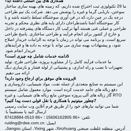
همکاری های بین المللی داشته اید؟
ما 29 تکنولوژی ثبت اختراع شده داریم، که زمینه های بهینه سازی ساختار
سوختن، بازیابی گرما و غیره را پوشش می دهد. شرکت یک تیم طراحی
درجه یک در چین دارد،که در فن آوری سوختنگاه تسلط داشته باشد و با
کار سوختنگاه آشنا باشدطراحان دارای پایه های نظری محکم و تجربه
طراحی و عملی غنی هستند.آنها ترکیب کار دستگاه های پیشرفته در داخل
و خارج از کشور برای انجام فرآیند و طراحی ساختاری. پاسخ طراحی
سریع است، و برنامه می تواند در زمان با توجه به الزامات خریدار اصلاح
شود، و پیشنهادات بهینه سازی می تواند با توجه به داده ها و فرآیندهای
خریدار انجام شود.
5دامنه خدمات شامل چه چیزی است؟
ما خدمات فرآیند کامل را از مشاوره پروژه، طراحی طرح، تولید
تجهیزات تا نصب و راه اندازی، و پشتیبانی از لوله فشار و بازسازی دیگ
ارائه می دهیم.
6پرونده هاي موفق براي ارجاع وجود داره؟
این سیستم به صنایع متعددی از جمله نفت، مواد شیمیایی، داروسازی و
دفع زباله های جامد خدمت کرده است. موارد معمول شامل سیستم
RTO گاز زباله های آلی،پروژه سوختن مایع زباله های شیمیایی، و غیره
7چطور ميتونيم با همکاري يا نقل قولي دست پيدا کنيم؟
شما می توانید نیازهای خود را از طریق فرم آنلاین وب سایت رسمی
ارسال کنید یا مستقیماً با:
تلفن: +86 15606162805 ؛ +86 0510-87418884
ایمیل: ruiding@rdee.com.cn
آدرس: منطقه غلظت صنعتی Xinzhuang، شهر Yixing، استان Jiangsu،