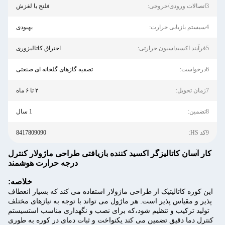
3اتصالات ورودی/خروجی:
فلنج یا لغزش
4سیستم بازیابی حرارت:
بهبودی
5فرآیند اکسیداسیون حرارتی:
احتراق کاتالیزوری
6درخواست:
تصفیه گازهای گلخانه ای صنعتی
7زمان تحویل:
۲ تا ۶ ماه
8تضمین:
1 سال
9کد HS:
8417809090
کار آسان کاتالیزگر اکسید کننده بازیافتی طراحی ماژولار کنترل
درجه حرارت هوشمند
خلاصه:
این کوره کاتالیتیک از طراحی ماژولار استفاده می کند که بسیار انعطاف
پذیر و مقیاس پذیر است. هر ماژول می تواند با توجه به نیازهای مختلف
تولید ترکیب و تنظیم شود،که برای نصب و نگهداری مناسب استسیستم
کنترل دما دقیق تضمین می کند یکنواخت و ثبات دمای در کوره به طوری