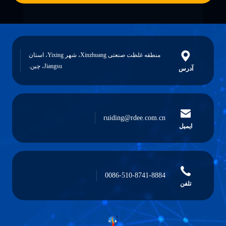
منطقه غلظت صنعتی Xinzhuang، شهر Yixing، استان
Jiangsu، چین.
آدرس
ruiding@rdee.com.cn
ایمیل
0086-510-8741-8884
تلفن