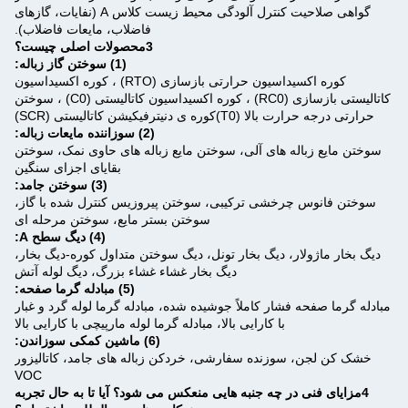
گواهی صلاحیت کنترل آلودگی محیط زیست کلاس A (نفايات، گازهای
فاضلاب، مایعات فاضلاب).
3محصولات اصلی چیست؟
(1) سوختن گاز زباله:
کوره اکسیداسیون حرارتی بازسازی (RTO) ، کوره اکسیداسیون
کاتالیستی بازسازی (RC0) ، کوره اکسیداسیون کاتالیستی (C0) ، سوختن
حرارتی درجه حرارت بالا (T0)کوره ی دنیترفیکیشن کاتالیستی (SCR)
(2) سوزاننده مایعات زباله:
سوختن مایع زباله های آلی، سوختن مایع زباله های حاوی نمک، سوختن
بقایای اجزای سنگین
(3) سوختن جامد:
سوختن فانوس چرخشی ترکیبی، سوختن پیروزیس کنترل شده با گاز،
سوختن بستر مایع، سوختن مرحله ای
(4) دیگ سطح A:
دیگ بخار ماژولار، دیگ بخار تونل، دیگ سوختن متداول کوره-دیگ بخار،
دیگ بخار غشاء غشاء بزرگ، دیگ لوله آتش
(5) مبادله گرما صفحه:
مبادله گرما صفحه فشار کاملاً جوشیده شده، مبادله گرما لوله گرد و غبار
با کارایی بالا، مبادله گرما لوله مارپیچی با کارایی بالا
(6) ماشین کمکی سوزاندن:
خشک کن لجن، سوزنده سفارشی، خردکن زباله های جامد، کاتالیزور
VOC
4مزایای فنی در چه جنبه هایی منعکس می شود؟ آیا تا به حال تجربه