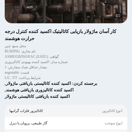
2
/
2
کار آسان ماژولار بازیابی کاتالیتیک اکسید کننده کنترل درجه
حرارت هوشمند
محل منبع: چین
نام تجاری: RUIDING
گواهی: ASME/GB/ISO/EAC (EAEU)
شماره مدل: اکسید کننده بهبودی کاتالیزوری
مقدار حداقل تعداد سفارش: 1
قیمت: negotiable
شرایط پرداخت: L/C، T/T
برجسته کردن:
اکسید کننده کاتالیستی بازیافتی ماژولار
,
اکسید کننده کاتالیزوری بازیافتی هوشمند
,
اکسید کننده بازیافتی کاتالیستی ماژولار
1نوع کاتالیزور:
کاتالیزور فلزات گرانبها
2نوع سوخت:
گاز طبیعی، پروپان یا دیزل