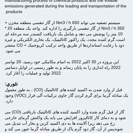
manufacturing process of chemical products and the volatile
emissions generated during the loading and transportation of the
products.
سیستم تصفیه می تواند 650 Nm3 / h از گاز تنفسی منطقه مخزن +
350 Nm3 / h از گاز تنفسی بارگیری را اداره کند. واحد یک منطقه 20 *
10 متر را پوشش می دهد و شامل یک بازیافت کنسندر سه مرحله ای
است.گرم کننده مجدد، یک راکتور کاتالیتیک، یک بخاری الکتریکی و غیره
دود با رعایت استانداردها از طریق واحد ترکیب کریوجنیک + CO منتشر
می شود.
این پروژه در 30 اکتبر 2022 به اتمام مکانیکی خود رسید، 20 نوامبر
2022 راه اندازی را به پایان رساند و به طور رسمی در اوایل دسامبر
2022 تولید و عملیات را آغاز کرد.
تئوري:
قبل از وارد شدن به اکسید کننده های کاتالیتیک (CO) ، به طور معمول
یک مبادله گرما برای گرم کردن گاز حاوی ترکیبات آلی فرار (VOC) وجود
دارد.
گاز از قبل گرم شده وارد اکسید کننده های کاتالیتیک بازیافتی (CO) می
شود و به دمای کار کاتالیزور افزایش می یابد.یک واکنش گرمای خارجی
رخ می دهد زیرا آلاینده ها به دی اکسید کربن و بخار آب تبدیل می
شوندپس از آن، گاز دود گرم پاک از طریق مبادله گرما عبور می کند و