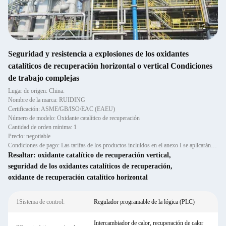
2
/
2
Seguridad y resistencia a explosiones de los oxidantes
catalíticos de recuperación horizontal o vertical Condiciones
de trabajo complejas
Lugar de origen: China.
Nombre de la marca: RUIDING
Certificación: ASME/GB/ISO/EAC (EAEU)
Número de modelo: Oxidante catalítico de recuperación
Cantidad de orden mínima: 1
Precio: negotiable
Condiciones de pago: Las tarifas de los productos incluidos en el anexo I se aplicarán a los productos incluidos en el an
Resaltar:
oxidante catalítico de recuperación vertical
,
seguridad de los oxidantes catalíticos de recuperación
,
oxidante de recuperación catalítico horizontal
1Sistema de control:
Regulador programable de la lógica (PLC)
Intercambiador de calor, recuperación de calor