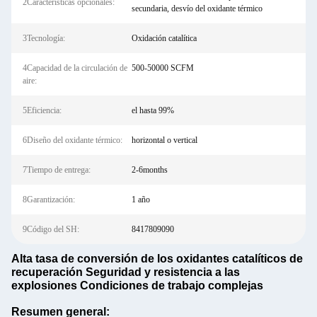
2Características opcionales:
secundaria, desvío del oxidante térmico
3Tecnología:
Oxidación catalítica
4Capacidad de la circulación de
500-50000 SCFM
aire:
5Eficiencia:
el hasta 99%
6Diseño del oxidante térmico:
horizontal o vertical
7Tiempo de entrega:
2-6months
8Garantización:
1 año
9Código del SH:
8417809090
Alta tasa de conversión de los oxidantes catalíticos de
recuperación Seguridad y resistencia a las
explosiones Condiciones de trabajo complejas
Resumen general: