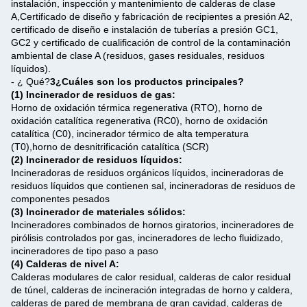
instalación, inspección y mantenimiento de calderas de clase
A,Certificado de diseño y fabricación de recipientes a presión A2,
certificado de diseño e instalación de tuberías a presión GC1,
GC2 y certificado de cualificación de control de la contaminación
ambiental de clase A (residuos, gases residuales, residuos
líquidos).
- ¿ Qué?
3¿Cuáles son los productos principales?
(1) Incinerador de residuos de gas:
Horno de oxidación térmica regenerativa (RTO), horno de
oxidación catalítica regenerativa (RC0), horno de oxidación
catalítica (C0), incinerador térmico de alta temperatura
(T0),horno de desnitrificación catalítica (SCR)
(2) Incinerador de residuos líquidos:
Incineradoras de residuos orgánicos líquidos, incineradoras de
residuos líquidos que contienen sal, incineradoras de residuos de
componentes pesados
(3) Incinerador de materiales sólidos:
Incineradores combinados de hornos giratorios, incineradores de
pirólisis controlados por gas, incineradores de lecho fluidizado,
incineradores de tipo paso a paso
(4) Calderas de nivel A:
Calderas modulares de calor residual, calderas de calor residual
de túnel, calderas de incineración integradas de horno y caldera,
calderas de pared de membrana de gran cavidad, calderas de