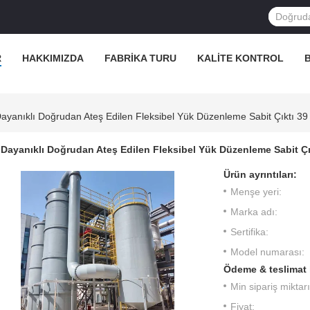
R
HAKKIMIZDA
FABRIKA TURU
KALITE KONTROL
B
ayanıklı Doğrudan Ateş Edilen Fleksibel Yük Düzenleme Sabit Çıktı 39
Dayanıklı Doğrudan Ateş Edilen Fleksibel Yük Düzenleme Sabit Çık
Ürün ayrıntıları:
Menşe yeri:
Marka adı:
Sertifika:
Model numarası:
Ödeme & teslimat 
Min sipariş miktarı
Fiyat: