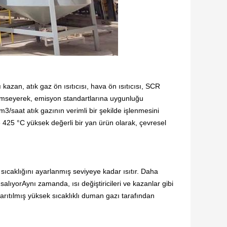
 kazan, atık gaz ön ısıtıcısı, hava ön ısıtıcısı, SCR
enimseyerek, emisyon standartlarına uygunluğu
3/saat atık gazının verimli bir şekilde işlenmesini
e 425 °C yüksek değerli bir yan ürün olarak, çevresel
ıcaklığını ayarlanmış seviyeye kadar ısıtır. Daha
salıyorAynı zamanda, ısı değiştiricileri ve kazanlar gibi
 arıtılmış yüksek sıcaklıklı duman gazı tarafından