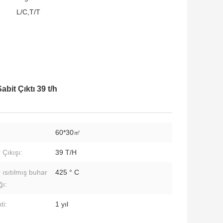
L/C,T/T
it Çıktı 39 t/h
60*30㎡
 Çıkışı:
39 T/H
 ısıtılmış buhar
425 ° C
ğı:
ti:
1 yıl