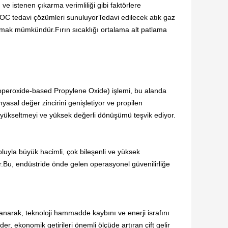
ve istenen çıkarma verimliliği gibi faktörlere
i VOC tedavi çözümleri sunuluyorTedavi edilecek atık gaz
şmak mümkündür.Fırın sıcaklığı ortalama alt patlama
operoxide-based Propylene Oxide) işlemi, bu alanda
myasal değer zincirini genişletiyor ve propilen
el yükseltmeyi ve yüksek değerli dönüşümü teşvik ediyor.
oluyla büyük hacimli, çok bileşenli ve yüksek
ar.Bu, endüstride önde gelen operasyonel güvenilirliğe
lanarak, teknoloji hammadde kaybını ve enerji israfını
er, ekonomik getirileri önemli ölçüde artıran çift gelir