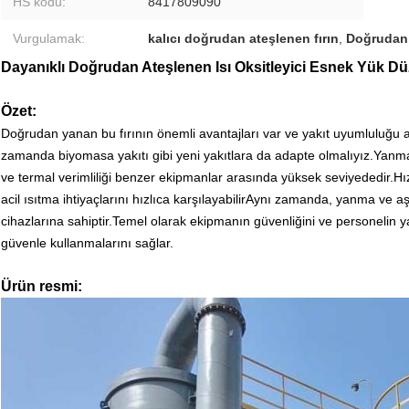
HS kodu:
8417809090
Vurgulamak:
kalıcı doğrudan ateşlenen fırın
,
Doğrudan 
Dayanıklı Doğrudan Ateşlenen Isı Oksitleyici Esnek Yük Dü
Özet:
Doğrudan yanan bu fırının önemli avantajları var ve yakıt uyumluluğu 
zamanda biyomasa yakıtı gibi yeni yakıtlara da adapte olmalıyız.Yanma sür
ve termal verimliliği benzer ekipmanlar arasında yüksek seviyededir.Hız
acil ısıtma ihtiyaçlarını hızlıca karşılayabilirAynı zamanda, yanma ve 
cihazlarına sahiptir.Temel olarak ekipmanın güvenliğini ve personelin 
güvenle kullanmalarını sağlar.
Ürün resmi: