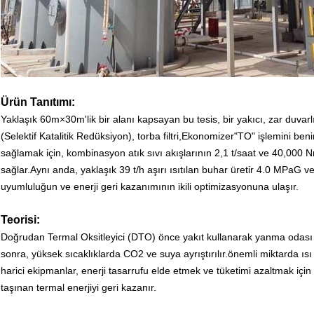
Ürün Tanıtımı:
Yaklaşık 60m×30m'lik bir alanı kapsayan bu tesis, bir yakıcı, zar duvarlı
(Selektif Katalitik Redüksiyon), torba filtri,Ekonomizer"TO" işlemini b
sağlamak için, kombinasyon atık sıvı akışlarının 2,1 t/saat ve 40,000 Nm
sağlar.Aynı anda, yaklaşık 39 t/h aşırı ısıtılan buhar üretir 4.0 MPaG v
uyumluluğun ve enerji geri kazanımının ikili optimizasyonuna ulaşır.
Teorisi:
Doğrudan Termal Oksitleyici (DTO) önce yakıt kullanarak yanma odası s
sonra, yüksek sıcaklıklarda CO2 ve suya ayrıştırılır.önemli miktarda ısı 
harici ekipmanlar, enerji tasarrufu elde etmek ve tüketimi azaltmak için
taşınan termal enerjiyi geri kazanır.