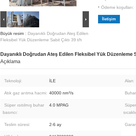
Ödeme koşulları:
İletişim
Büyük resim :
Dayanıklı Doğrudan Ateş Edilen
Fleksibel Yük Düzenleme Sabit Çıktı 39 t/h
Dayanıklı Doğrudan Ateş Edilen Fleksibel Yük Düzenleme Sab
Açıklama
Teknoloji:
İLE
Alan:
Atık gaz arıtma hacmi:
40000 nm³/s
Buhar
Süper ısıtılmış buhar
4.0 MPAG
Süper
basıncı:
sıcaklı
Teslim süresi:
2-6 ay
Garan