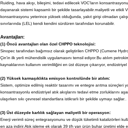
Ruiding, hava akışı, bileşimi, tedavi edilecek VOC'ların konsantrasyonu 
dayanarak sistemi kapsamlı bir şekilde tasarlayabilir.maliyetli ve etkil
konsantrasyonu yeterince yüksek olduğunda, yakıt girişi olmadan çalı
sınırlarında (LEL) kendi kendini sürdüren tarafından korunabilir.
Avantajları:
(1) Öncü avantajları olan özel CHPPO teknolojisi:
Sinopec tarafından bağımsız olarak geliştirilen CHPPO (Cumene Hydr
Çin'in ilk yerli mühendislik uygulamasını temsil ediyor.Bu atılım petroki
kaynaklarının kullanım verimliliğini en üst düzeye çıkarıyor, endüstriy
(2) Yüksek karmaşıklıkta emisyon kontrolünde bir atılım:
Sistem, optimize edilmiş reaktör tasarımı ve entegre arıtma süreçleri y
konsantrasyonlu endüstriyel atık akışlarını tedavi etme zorluklarını aş
ulaşırken sıkı çevresel standartlara istikrarlı bir şekilde uymayı sağlar..
(3) Üst düzeyde karlılık sağlayan maliyetli bir operasyon:
Enerji verimli süreç entegrasyonunu ve düşük tüketimli katalizörleri kul
en aza indirir.Atık işleme ek olarak 39 t/h yan ürün buhar üretimi elde ed