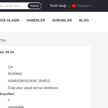
Teklif isteği
|
Turkish
Arama
IZE ULAŞIN
HABERLER
DURUMLAR
BLOG
 T/h
tı 39 t/h
Çin
RUIDING
ASME/GB/ISO/EAC (EAEU)
Doğrudan ateşli termal oksitleyici
koşulları:
:
1
negotiable