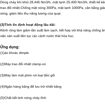
Dòng chảy khí khói 28,446 Nm3/h, mặt lạnh 25,400 Nm3/h, thiết kế kê
trao đổi nhiệt.
Chống mặt nóng 300Pa, mặt lạnh 1000Pa, cân bằng giảm
sóng, giảm tiêu thụ năng lượng của quạt.
(3)
Tính ổn định hoạt động lâu dài:
Kênh rộng làm giảm tần suất làm sạch, kết hợp với khả năng chống ăn
việc sản xuất liên tục các cảnh nước thải hóa học.
Ứng dụng:
(1)
áo khoác dimple
(2)
Máy trao đổi nhiệt clamp-on
(3)
Máy làm mát phim rơi loại tấm gối
(4)
Ngân hàng băng để lưu trữ nhiệt băng
(5)
Chất kết tinh nóng chảy tĩnh