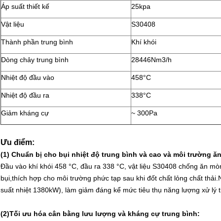
Áp suất thiết kế
25kpa
Vật liệu
S30408
Thành phần trung bình
Khí khói
Dòng chảy trung bình
28446Nm3/h
Nhiệt độ đầu vào
458°C
Nhiệt độ đầu ra
338°C
Giảm kháng cự
~ 300Pa
Ưu điểm:
(1)
Chuẩn bị cho bụi nhiệt độ trung bình và cao và môi trường ă
Đầu vào khí khói 458 °C, đầu ra 338 °C, vật liệu S30408 chống ăn mòn
bụi,thích hợp cho môi trường phức tạp sau khi đốt chất lỏng chất thải.
suất nhiệt 1380kW), làm giảm đáng kể mức tiêu thụ năng lượng xử lý t
(2)
Tối ưu hóa cân bằng lưu lượng và kháng cự trung bình: