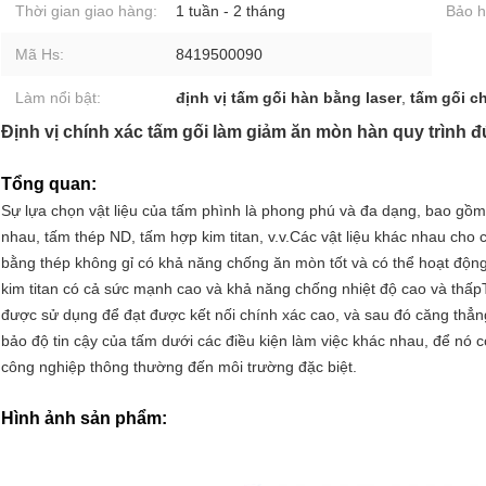
Thời gian giao hàng:
1 tuần - 2 tháng
Bảo h
Mã Hs:
8419500090
Làm nổi bật:
định vị tấm gối hàn bằng laser
,
tấm gối c
Định vị chính xác tấm gối làm giảm ăn mòn hàn quy trình 
Tổng quan:
Sự lựa chọn vật liệu của tấm phình là phong phú và đa dạng, bao gồm
nhau, tấm thép ND, tấm hợp kim titan, v.v.Các vật liệu khác nhau cho
bằng thép không gỉ có khả năng chống ăn mòn tốt và có thể hoạt độn
kim titan có cả sức mạnh cao và khả năng chống nhiệt độ cao và thấpT
được sử dụng để đạt được kết nối chính xác cao, và sau đó căng thẳ
bảo độ tin cậy của tấm dưới các điều kiện làm việc khác nhau, để nó có
công nghiệp thông thường đến môi trường đặc biệt.
Hình ảnh sản phẩm: