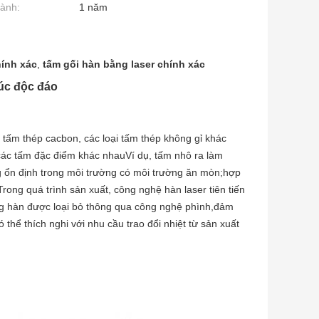
ành:
1 năm
hính xác
,
tấm gối hàn bằng laser chính xác
đúc độc đáo
 tấm thép cacbon, các loại tấm thép không gỉ khác
 các tấm đặc điểm khác nhauVí dụ, tấm nhô ra làm
g ổn định trong môi trường có môi trường ăn mòn;hợp
rong quá trình sản xuất, công nghệ hàn laser tiên tiến
ng hàn được loại bỏ thông qua công nghệ phình,đảm
 thể thích nghi với nhu cầu trao đổi nhiệt từ sản xuất