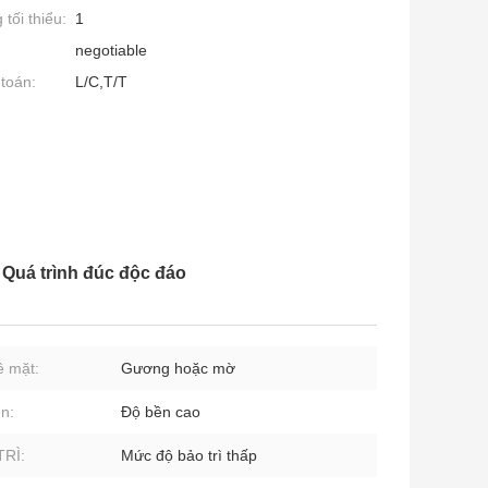
tối thiểu:
1
negotiable
toán:
L/C,T/T
 Quá trình đúc độc đáo
ề mặt:
Gương hoặc mờ
n:
Độ bền cao
TRÌ:
Mức độ bảo trì thấp