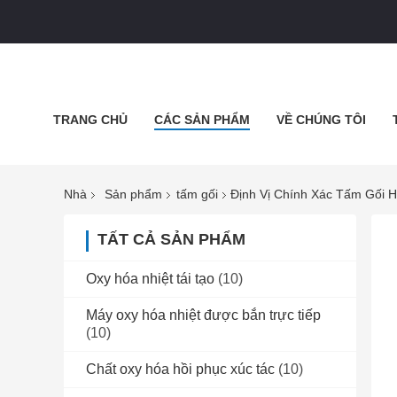
TRANG CHỦ
CÁC SẢN PHẨM
VỀ CHÚNG TÔI
BLOG
Nhà
Sản phẩm
tấm gối
Định Vị Chính Xác Tấm Gối 
TẤT CẢ SẢN PHẨM
Oxy hóa nhiệt tái tạo
(10)
Máy oxy hóa nhiệt được bắn trực tiếp
(10)
Chất oxy hóa hồi phục xúc tác
(10)