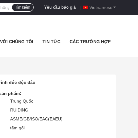
Yêu cầu báo giá
|
Vietnamese
Tìm kiếm
 VỚI CHÚNG TÔI
TIN TỨC
CÁC TRƯỜNG HỢP
rình đúc độc đáo
 sản phẩm:
Trung Quốc
RUIDING
ASME/GB/ISO/EAC(EAEU)
tấm gối