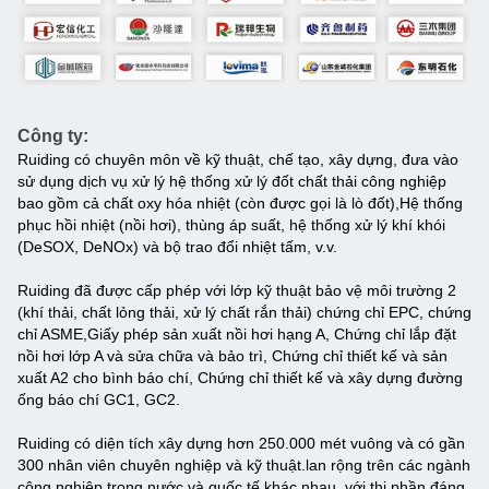
Công ty:
Ruiding có chuyên môn về kỹ thuật, chế tạo, xây dựng, đưa vào
sử dụng dịch vụ xử lý hệ thống xử lý đốt chất thải công nghiệp
bao gồm cả chất oxy hóa nhiệt (còn được gọi là lò đốt),Hệ thống
phục hồi nhiệt (nồi hơi), thùng áp suất, hệ thống xử lý khí khói
(DeSOX, DeNOx) và bộ trao đổi nhiệt tấm, v.v.
Ruiding đã được cấp phép với lớp kỹ thuật bảo vệ môi trường 2
(khí thải, chất lỏng thải, xử lý chất rắn thải) chứng chỉ EPC, chứng
chỉ ASME,Giấy phép sản xuất nồi hơi hạng A, Chứng chỉ lắp đặt
nồi hơi lớp A và sửa chữa và bảo trì, Chứng chỉ thiết kế và sản
xuất A2 cho bình báo chí, Chứng chỉ thiết kế và xây dựng đường
ống báo chí GC1, GC2.
Ruiding có diện tích xây dựng hơn 250.000 mét vuông và có gần
300 nhân viên chuyên nghiệp và kỹ thuật.lan rộng trên các ngành
công nghiệp trong nước và quốc tế khác nhau, với thị phần đáng