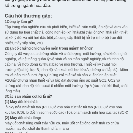
kể trong ngành hóa dầu.
Câu hỏi thường gặp:
1Công ty làm gì?
Tập trung vào nghiên cứu và phát triển, thiết kế, sản xuất, lắp đặt và đưa vào
sử dụng ba loại chất thải công nghiệp (khí thải/khí thải lỏng/khí thải rắn) thiết
bị xử lý đốt và nồi hơi đặc biệt,và cung cấp thiết bị hỗ trợ (như bộ trao đổi
nhiệt, máy sấy bùn, v.v.)
2Bạn có chứng chỉ chuyên môn trong ngành không?
Công ty đã vượt qua chứng nhận về chất lượng, môi trường, sức khỏe nghề
nghiệp, và hệ thống quản lý vệ sinh và an toàn nghề nghiệp,và có trình độ
cấp hai về hợp đồng kỹ thuật bảo vệ môi trường, Thiết kế kỹ thuật môi
trường đặc biệt lớp B, trình độ sản xuất nồi hơi lớp A, chứng chỉ lắp đặt, kiểm
tra và bảo trì nồi hơi lớp A,Chứng chỉ thiết kế và sản xuất bình áp suất
A2Giấy chứng nhận thiết kế và lắp đặt đường ống áp suất GC1, GC2 và
chứng chỉ trình độ kiểm soát ô nhiễm môi trường lớp A (rác thải, khí thải, chất
lỏng thải).
3Các sản phẩm cốt lõi là gì?
(1) Máy đốt khí thải:
lò oxy hóa nhiệt tái tạo (RTO), lò oxy hóa xúc tác tái tạo (RC0), lò oxy hóa
xúc tác (C0), lò đốt nhiệt nhiệt độ cao (T0),lò làm sạch nitri hóa xúc tác (SCR)
(2) Máy đốt chất lỏng:
Máy đốt chất lỏng chất thải hữu cơ, máy đốt chất lỏng chất thải có chứa
muối, máy đốt chất dư thành phần nặng