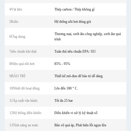
4Vật liệu:
Thép carbon / Thép không gỉ
5Kiểu:
Hệ thống nồi hơi đóng gói
Thương mại, sưởi ấm công nghiệp, sưởi ấm quá
6Ứng dụng:
trình
7tiêu chuẩn khí thải:
Tuân thủ tiêu chuẩn EPA / EU
8Hiệu quả nồi hơi:
85% - 95%
9BẢO TRÌ:
Thiết kế mô-đun để bảo trì dễ dàng
10Nhiệt độ hoạt động:
Lên đến 180 ° C.
11Áp suất vận hành:
Tối đa 25 bar
12Hệ thống điều khiển:
Điều khiển vi xử lý kỹ thuật số
13Tính năng an toàn:
Bảo vệ quá áp, Phát hiện lỗi ngọn lửa