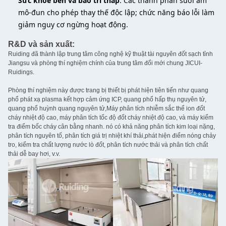
Sức khỏe bền và bảo trì thấp
: Các thành phần sưởi ấm
mô-đun cho phép thay thế độc lập; chức năng báo lỗi làm
giảm nguy cơ ngừng hoạt động.
R&D và sản xuất:
Ruiding đã thành lập trung tâm công nghệ kỹ thuật tài nguyên đốt sạch tỉnh
Jiangsu và phòng thí nghiệm chính của trung tâm đổi mới chung JICUI-
Ruidings.
Phòng thí nghiệm này được trang bị thiết bị phát hiện tiên tiến như quang
phổ phát xạ plasma kết hợp cảm ứng ICP, quang phổ hấp thụ nguyên tử,
quang phổ huỳnh quang nguyên tử,Máy phân tích nhiễm sắc thể ion đốt
cháy nhiệt độ cao, máy phân tích tốc độ đốt cháy nhiệt độ cao, và máy kiểm
tra điểm bốc cháy cân bằng nhanh. nó có khả năng phân tích kim loại nặng,
phân tích nguyên tố, phân tích giá trị nhiệt khí thải,phát hiện điểm nóng chảy
tro, kiểm tra chất lượng nước lò đốt, phân tích nước thải và phân tích chất
thải dễ bay hơi, v.v.