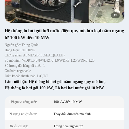
3
/
4
Hệ thống lò hơi gói hơi nước điện quy mô lớn loại nằm ngang
từ 100 kW đến 10 MW
Nguồn gốc: Trung Quốc
Hàng hiệu: RUIDING
Chứng nhận: ASME/GB/ISO/EAC(EAEU)
Số mô hình: WDR1.0-0.8/WDR1.0-1.0/WDR3-1.25/WDR6-1.25
Số lượng đặt hàng tối thiểu: 1
Giá bán: negotiable
Điều khoản thanh toán: L/C,T/T
Làm nổi bật:
Hệ thống lò hơi gói nằm ngang quy mô lớn
,
Hệ thống lò hơi gói 100 kW
,
Lò hơi hơi nước gói 10 MW
1Phạm vi công suất:
100 kW đến 10 MW
2Lượng nhiệt tỏa ra:
Thay đổi, dựa trên mô hình
3Kiểu cài đặt:
Trong nhà / ngoài trời