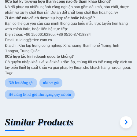
6Có bất kỳ trường hợp thành công nào để tham khảo không?
Nó đã phục vụ nhiều ngành công nghiệp bao gồm dầu mỏ, hóa chất, dược
phẩm và xử lý chất thải rắn.Dự án đốt chất lỏng chất thải hóa học, vv
7Làm thế nào để có được sự hợp tác hoặc báo giá?
Bạn có thể gửi yêu cầu của mình thông qua biểu mẫu trực tuyến trên trang
web chính thức, hoặc liên hệ trực tiếp:
Điện thoại: +86 15606162805; +86 0510-87418884
Email: ruiding@rdee.com.cn
Địa chỉ: Khu tập trung công nghiệp Xinzhuang, thành phố Yixing, tỉnh
Jiangsu, Trung Quốc.
8Có hợp tác kinh doanh quốc tế không?
Có quyền nhập khẩu và xuất khẩu độc lập, chúng tôi có thể cung cấp dịch vụ
tùy biến thiết bị xuất khẩu và giải pháp kỹ thuật cho khách hàng nước ngoài.
Tags:
Nồi hơi đóng gói
nồi hơi gói
Hệ thống lò hơi gói nằm ngang quy mô lớn
Similar Products