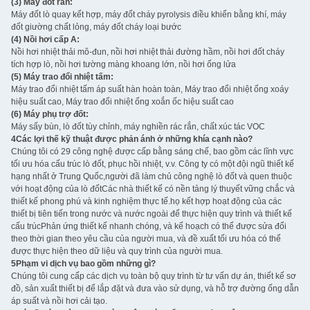
(3) Máy đốt rắn:
Máy đốt lò quay kết hợp, máy đốt cháy pyrolysis điều khiển bằng khí, máy
đốt giường chất lỏng, máy đốt cháy loại bước
(4) Nồi hơi cấp A:
Nồi hơi nhiệt thải mô-đun, nồi hơi nhiệt thải đường hầm, nồi hơi đốt cháy
tích hợp lò, nồi hơi tường màng khoang lớn, nồi hơi ống lửa
(5) Máy trao đổi nhiệt tấm:
Máy trao đổi nhiệt tấm áp suất hàn hoàn toàn, Máy trao đổi nhiệt ống xoáy
hiệu suất cao, Máy trao đổi nhiệt ống xoắn ốc hiệu suất cao
(6) Máy phụ trợ đốt:
Máy sấy bùn, lò đốt tùy chỉnh, máy nghiền rác rắn, chất xúc tác VOC
4Các lợi thế kỹ thuật được phản ánh ở những khía cạnh nào?
Chúng tôi có 29 công nghệ được cấp bằng sáng chế, bao gồm các lĩnh vực
tối ưu hóa cấu trúc lò đốt, phục hồi nhiệt, v.v. Công ty có một đội ngũ thiết kế
hạng nhất ở Trung Quốc,người đã làm chủ công nghệ lò đốt và quen thuộc
với hoạt động của lò đốtCác nhà thiết kế có nền tảng lý thuyết vững chắc và
thiết kế phong phú và kinh nghiệm thực tế.họ kết hợp hoạt động của các
thiết bị tiên tiến trong nước và nước ngoài để thực hiện quy trình và thiết kế
cấu trúcPhản ứng thiết kế nhanh chóng, và kế hoạch có thể được sửa đổi
theo thời gian theo yêu cầu của người mua, và đề xuất tối ưu hóa có thể
được thực hiện theo dữ liệu và quy trình của người mua.
5Phạm vi dịch vụ bao gồm những gì?
Chúng tôi cung cấp các dịch vụ toàn bộ quy trình từ tư vấn dự án, thiết kế sơ
đồ, sản xuất thiết bị để lắp đặt và đưa vào sử dụng, và hỗ trợ đường ống dẫn
áp suất và nồi hơi cải tạo.