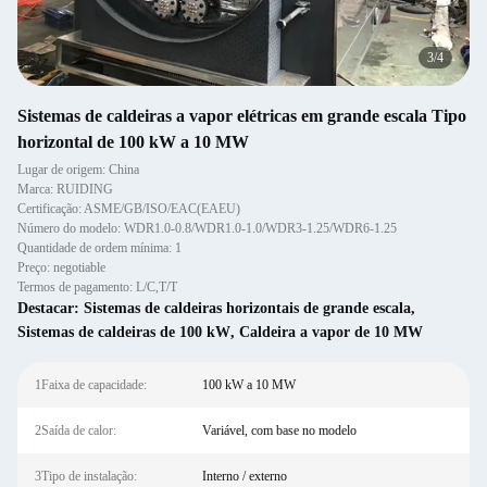
3
/
4
Sistemas de caldeiras a vapor elétricas em grande escala Tipo
horizontal de 100 kW a 10 MW
Lugar de origem: China
Marca: RUIDING
Certificação: ASME/GB/ISO/EAC(EAEU)
Número do modelo: WDR1.0-0.8/WDR1.0-1.0/WDR3-1.25/WDR6-1.25
Quantidade de ordem mínima: 1
Preço: negotiable
Termos de pagamento: L/C,T/T
Destacar:
Sistemas de caldeiras horizontais de grande escala
,
Sistemas de caldeiras de 100 kW
,
Caldeira a vapor de 10 MW
1Faixa de capacidade:
100 kW a 10 MW
2Saída de calor:
Variável, com base no modelo
3Tipo de instalação:
Interno / externo