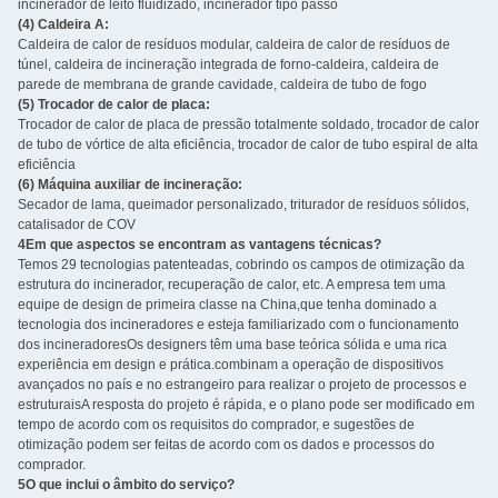
incinerador de leito fluidizado, incinerador tipo passo
(4) Caldeira A:
Caldeira de calor de resíduos modular, caldeira de calor de resíduos de
túnel, caldeira de incineração integrada de forno-caldeira, caldeira de
parede de membrana de grande cavidade, caldeira de tubo de fogo
(5) Trocador de calor de placa:
Trocador de calor de placa de pressão totalmente soldado, trocador de calor
de tubo de vórtice de alta eficiência, trocador de calor de tubo espiral de alta
eficiência
(6) Máquina auxiliar de incineração:
Secador de lama, queimador personalizado, triturador de resíduos sólidos,
catalisador de COV
4Em que aspectos se encontram as vantagens técnicas?
Temos 29 tecnologias patenteadas, cobrindo os campos de otimização da
estrutura do incinerador, recuperação de calor, etc. A empresa tem uma
equipe de design de primeira classe na China,que tenha dominado a
tecnologia dos incineradores e esteja familiarizado com o funcionamento
dos incineradoresOs designers têm uma base teórica sólida e uma rica
experiência em design e prática.combinam a operação de dispositivos
avançados no país e no estrangeiro para realizar o projeto de processos e
estruturaisA resposta do projeto é rápida, e o plano pode ser modificado em
tempo de acordo com os requisitos do comprador, e sugestões de
otimização podem ser feitas de acordo com os dados e processos do
comprador.
5O que inclui o âmbito do serviço?