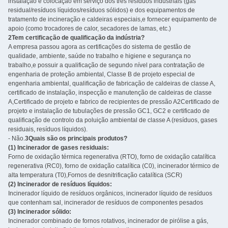
instalação e colocação em serviço dos três resíduos industriais (gás
residual/resíduos líquidos/resíduos sólidos) e dos equipamentos de
tratamento de incineração e caldeiras especiais,e fornecer equipamento de
apoio (como trocadores de calor, secadores de lamas, etc.)
2Tem certificação de qualificação da indústria?
A empresa passou agora as certificações do sistema de gestão de
qualidade, ambiente, saúde no trabalho e higiene e segurança no
trabalho,e possuir a qualificação de segundo nível para contratação de
engenharia de proteção ambiental, Classe B de projeto especial de
engenharia ambiental, qualificação de fabricação de caldeiras de classe A,
certificado de instalação, inspecção e manutenção de caldeiras de classe
A,Certificado de projeto e fabrico de recipientes de pressão A2Certificado de
projeto e instalação de tubulações de pressão GC1, GC2 e certificado de
qualificação de controlo da poluição ambiental de classe A (resíduos, gases
residuais, resíduos líquidos).
- Não.
3Quais são os principais produtos?
(1) Incinerador de gases residuais:
Forno de oxidação térmica regenerativa (RTO), forno de oxidação catalítica
regenerativa (RC0), forno de oxidação catalítica (C0), incinerador térmico de
alta temperatura (T0),Fornos de desnitrificação catalítica (SCR)
(2) Incinerador de resíduos líquidos:
Incinerador líquido de resíduos orgânicos, incinerador líquido de resíduos
que contenham sal, incinerador de resíduos de componentes pesados
(3) Incinerador sólido:
Incinerador combinado de fornos rotativos, incinerador de pirólise a gás,