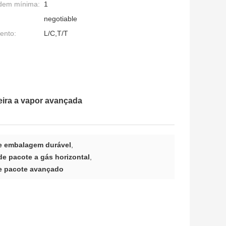
dem mínima:
1
negotiable
ento:
L/C,T/T
deira a vapor avançada
de embalagem durável
,
de pacote a gás horizontal
,
de pacote avançado