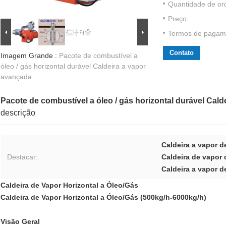
Quantidade de or
Preço:
Termos de pagam
Contato
Imagem Grande :
Pacote de combustível a
óleo / gás horizontal durável Caldeira a vapor
avançada
Pacote de combustível a óleo / gás horizontal durável Cal
descrição
Caldeira a vapor 
Destacar:
Caldeira de vapor 
Caldeira a vapor 
Caldeira de Vapor Horizontal a Óleo/Gás
Caldeira de Vapor Horizontal a Óleo/Gás (500kg/h-6000kg/h)
Visão Geral