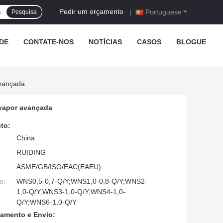
Pedir um orçamento
|
Portuguese
Pesquisa
DE
CONTATE-NOS
NOTÍCIAS
CASOS
BLOGUE
Avançada
a vapor avançada
to:
China
RUIDING
ASME/GB/ISO/EAC(EAEU)
o:
WNS0,5-0,7-Q/Y;WNS1,0-0,8-Q/Y;WNS2-
1,0-Q/Y;WNS3-1,0-Q/Y;WNS4-1,0-
Q/Y;WNS6-1,0-Q/Y
amento e Envio: