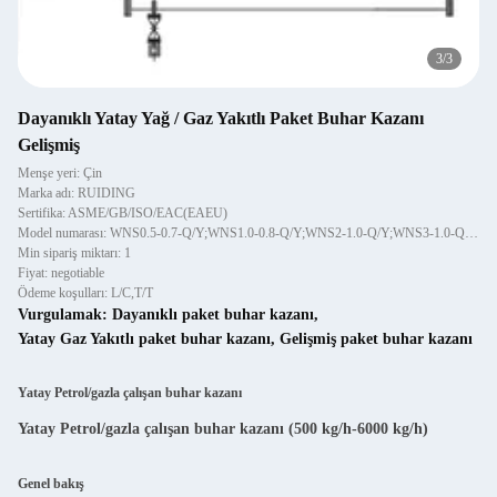
1
/
3
Dayanıklı Yatay Yağ / Gaz Yakıtlı Paket Buhar Kazanı
Gelişmiş
Menşe yeri: Çin
Marka adı: RUIDING
Sertifika: ASME/GB/ISO/EAC(EAEU)
Model numarası: WNS0.5-0.7-Q/Y;WNS1.0-0.8-Q/Y;WNS2-1.0-Q/Y;WNS3-1.0-Q/Y;WNS4-1.0-Q/Y;WNS6-1.0-Q/Y
Min sipariş miktarı: 1
Fiyat: negotiable
Ödeme koşulları: L/C,T/T
Vurgulamak:
Dayanıklı paket buhar kazanı
,
Yatay Gaz Yakıtlı paket buhar kazanı
,
Gelişmiş paket buhar kazanı
Yatay Petrol/gazla çalışan buhar kazanı
Yatay Petrol/gazla çalışan buhar kazanı (500 kg/h-6000 kg/h)
Genel bakış