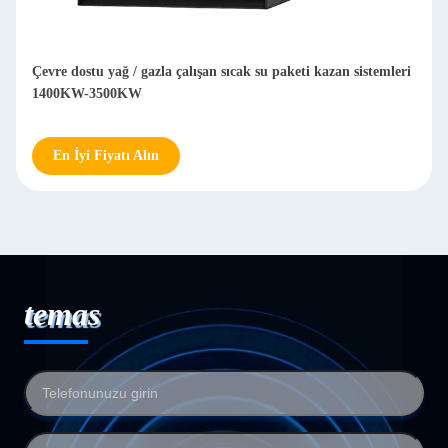
ASME Elektrikli Isı İletken Yağ Paket Kazan Enerji Tasarrufu
En İyi Fiyatı Alın
temas