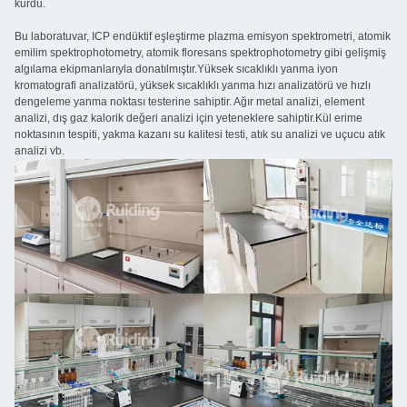
kurdu.
Bu laboratuvar, ICP endüktif eşleştirme plazma emisyon spektrometri, atomik
emilim spektrophotometry, atomik floresans spektrophotometry gibi gelişmiş
algılama ekipmanlarıyla donatılmıştır.Yüksek sıcaklıklı yanma iyon
kromatografi analizatörü, yüksek sıcaklıklı yanma hızı analizatörü ve hızlı
dengeleme yanma noktası testerine sahiptir. Ağır metal analizi, element
analizi, dış gaz kalorik değeri analizi için yeteneklere sahiptir.Kül erime
noktasının tespiti, yakma kazanı su kalitesi testi, atık su analizi ve uçucu atık
analizi vb.