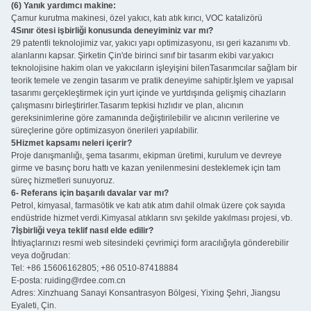
(6) Yanık yardımcı makine:
Çamur kurutma makinesi, özel yakıcı, katı atık kırıcı, VOC katalizörü
4Sınır ötesi işbirliği konusunda deneyiminiz var mı?
29 patentli teknolojimiz var, yakıcı yapı optimizasyonu, ısı geri kazanımı vb.
alanlarını kapsar. Şirketin Çin'de birinci sınıf bir tasarım ekibi var.yakıcı
teknolojisine hakim olan ve yakıcıların işleyişini bilenTasarımcılar sağlam bir
teorik temele ve zengin tasarım ve pratik deneyime sahiptir.İşlem ve yapısal
tasarımı gerçekleştirmek için yurt içinde ve yurtdışında gelişmiş cihazların
çalışmasını birleştirirler.Tasarım tepkisi hızlıdır ve plan, alıcının
gereksinimlerine göre zamanında değiştirilebilir ve alıcının verilerine ve
süreçlerine göre optimizasyon önerileri yapılabilir.
5Hizmet kapsamı neleri içerir?
Proje danışmanlığı, şema tasarımı, ekipman üretimi, kurulum ve devreye
girme ve basınç boru hattı ve kazan yenilenmesini desteklemek için tam
süreç hizmetleri sunuyoruz.
6- Referans için başarılı davalar var mı?
Petrol, kimyasal, farmasötik ve katı atık atım dahil olmak üzere çok sayıda
endüstride hizmet verdi.Kimyasal atıkların sıvı şekilde yakılması projesi, vb.
7İşbirliği veya teklif nasıl elde edilir?
İhtiyaçlarınızı resmi web sitesindeki çevrimiçi form aracılığıyla gönderebilir
veya doğrudan:
Tel: +86 15606162805; +86 0510-87418884
E-posta: ruiding@rdee.com.cn
Adres: Xinzhuang Sanayi Konsantrasyon Bölgesi, Yixing Şehri, Jiangsu
Eyaleti, Çin.