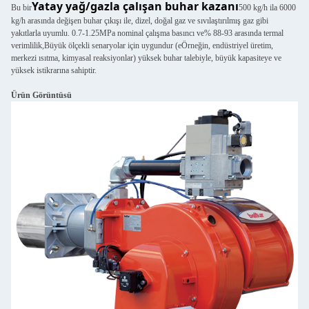
Yatay yağ/gazla çalışan buhar kazanı
Bu bir
500 kg/h ila 6000
kg/h arasında değişen buhar çıkışı ile, dizel, doğal gaz ve sıvılaştırılmış gaz gibi
yakıtlarla uyumlu. 0.7-1.25MPa nominal çalışma basıncı ve% 88-93 arasında termal
verimlilik,Büyük ölçekli senaryolar için uygundur (eÖrneğin, endüstriyel üretim,
merkezi ısıtma, kimyasal reaksiyonlar) yüksek buhar talebiyle, büyük kapasiteye ve
yüksek istikrarına sahiptir.
Ürün Görüntüsü