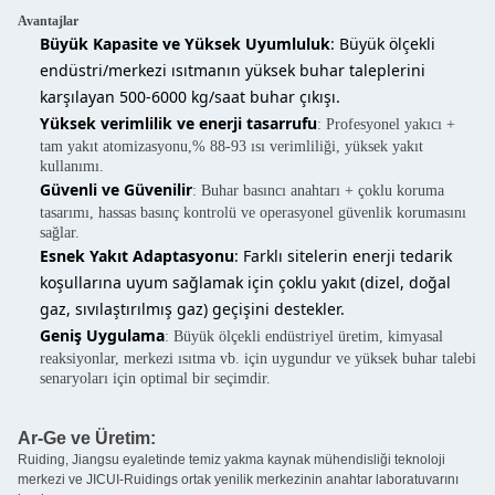
Avantajlar
Büyük Kapasite ve Yüksek Uyumluluk
: Büyük ölçekli
endüstri/merkezi ısıtmanın yüksek buhar taleplerini
karşılayan 500-6000 kg/saat buhar çıkışı.
Yüksek verimlilik ve enerji tasarrufu
: Profesyonel yakıcı +
tam yakıt atomizasyonu,% 88-93 ısı verimliliği, yüksek yakıt
kullanımı.
Güvenli ve Güvenilir
: Buhar basıncı anahtarı + çoklu koruma
tasarımı, hassas basınç kontrolü ve operasyonel güvenlik korumasını
sağlar.
Esnek Yakıt Adaptasyonu
: Farklı sitelerin enerji tedarik
koşullarına uyum sağlamak için çoklu yakıt (dizel, doğal
gaz, sıvılaştırılmış gaz) geçişini destekler.
Geniş Uygulama
: Büyük ölçekli endüstriyel üretim, kimyasal
reaksiyonlar, merkezi ısıtma vb. için uygundur ve yüksek buhar talebi
senaryoları için optimal bir seçimdir.
Ar-Ge ve Üretim:
Ruiding, Jiangsu eyaletinde temiz yakma kaynak mühendisliği teknoloji
merkezi ve JICUI-Ruidings ortak yenilik merkezinin anahtar laboratuvarını