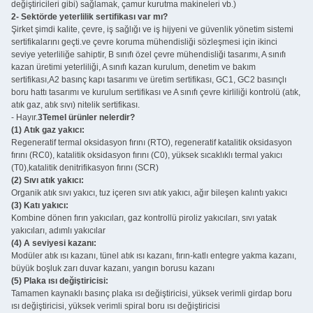
değiştiricileri gibi) sağlamak, çamur kurutma makineleri vb.)
2- Sektörde yeterlilik sertifikası var mı?
Şirket şimdi kalite, çevre, iş sağlığı ve iş hijyeni ve güvenlik yönetim sistemi
sertifikalarını geçti.ve çevre koruma mühendisliği sözleşmesi için ikinci
seviye yeterliliğe sahiptir, B sınıfı özel çevre mühendisliği tasarımı, A sınıfı
kazan üretimi yeterliliği, A sınıfı kazan kurulum, denetim ve bakım
sertifikası,A2 basınç kapı tasarımı ve üretim sertifikası, GC1, GC2 basınçlı
boru hattı tasarımı ve kurulum sertifikası ve A sınıfı çevre kirliliği kontrolü (atık,
atık gaz, atık sıvı) nitelik sertifikası.
- Hayır.
3Temel ürünler nelerdir?
(1) Atık gaz yakıcı:
Regeneratif termal oksidasyon fırını (RTO), regeneratif katalitik oksidasyon
fırını (RC0), katalitik oksidasyon fırını (C0), yüksek sıcaklıklı termal yakıcı
(T0),katalitik denitrifikasyon fırını (SCR)
(2) Sıvı atık yakıcı:
Organik atık sıvı yakıcı, tuz içeren sıvı atık yakıcı, ağır bileşen kalıntı yakıcı
(3) Katı yakıcı:
Kombine dönen fırın yakıcıları, gaz kontrollü piroliz yakıcıları, sıvı yatak
yakıcıları, adımlı yakıcılar
(4) A seviyesi kazanı:
Modüler atık ısı kazanı, tünel atık ısı kazanı, fırın-katlı entegre yakma kazanı,
büyük boşluk zarı duvar kazanı, yangın borusu kazanı
(5) Plaka ısı değiştiricisi:
Tamamen kaynaklı basınç plaka ısı değiştiricisi, yüksek verimli girdap boru
ısı değiştiricisi, yüksek verimli spiral boru ısı değiştiricisi