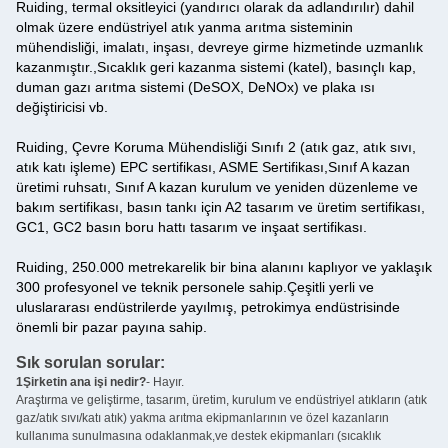
Ruiding, termal oksitleyici (yandırıcı olarak da adlandırılır) dahil
olmak üzere endüstriyel atık yanma arıtma sisteminin
mühendisliği, imalatı, inşası, devreye girme hizmetinde uzmanlık
kazanmıştır.,Sıcaklık geri kazanma sistemi (katel), basınçlı kap,
duman gazı arıtma sistemi (DeSOX, DeNOx) ve plaka ısı
değiştiricisi vb.
Ruiding, Çevre Koruma Mühendisliği Sınıfı 2 (atık gaz, atık sıvı,
atık katı işleme) EPC sertifikası, ASME Sertifikası,Sınıf A kazan
üretimi ruhsatı, Sınıf A kazan kurulum ve yeniden düzenleme ve
bakım sertifikası, basın tankı için A2 tasarım ve üretim sertifikası,
GC1, GC2 basın boru hattı tasarım ve inşaat sertifikası.
Ruiding, 250.000 metrekarelik bir bina alanını kaplıyor ve yaklaşık
300 profesyonel ve teknik personele sahip.Çeşitli yerli ve
uluslararası endüstrilerde yayılmış, petrokimya endüstrisinde
önemli bir pazar payına sahip.
Sık sorulan sorular:
1Şirketin ana işi nedir?
- Hayır.
Araştırma ve geliştirme, tasarım, üretim, kurulum ve endüstriyel atıkların (atık
gaz/atık sıvı/katı atık) yakma arıtma ekipmanlarının ve özel kazanların
kullanıma sunulmasına odaklanmak,ve destek ekipmanları (sıcaklık