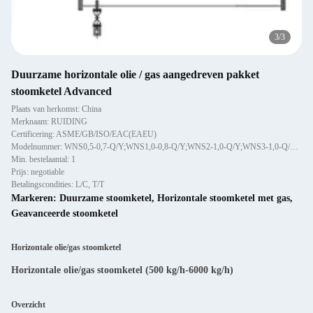
1
/
3
Duurzame horizontale olie / gas aangedreven pakket
stoomketel Advanced
Plaats van herkomst: China
Merknaam: RUIDING
Certificering: ASME/GB/ISO/EAC(EAEU)
Modelnummer: WNS0,5-0,7-Q/Y;WNS1,0-0,8-Q/Y;WNS2-1,0-Q/Y;WNS3-1,0-Q/Y;WNS4-1,0-Q/Y;WNS6-1,0-Q/Y
Min. bestelaantal: 1
Prijs: negotiable
Betalingscondities: L/C, T/T
Markeren:
Duurzame stoomketel
,
Horizontale stoomketel met gas
,
Geavanceerde stoomketel
Horizontale olie/gas stoomketel
Horizontale olie/gas stoomketel (500 kg/h-6000 kg/h)
Overzicht