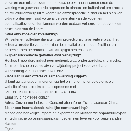
basis en een rijke ontwerp- en praktische ervaring.zij combineren de
werking van geavanceerde apparaten in binnen- en buitenland om proces-
en structuurontwerp uit te voerenDe ontwerpreactie is snel en het plan kan
tijdig worden gewijzigd volgens de vereisten van de koper, en
optimalisatievoorstellen kunnen worden gedaan volgens de gegevens en
processen van de koper.
5Wat omvat de dienstverlening?
Wij verlenen volledige diensten, van projectconsultatie, ontwerp van het
schema, productie van apparatuur tot installatie en inbedrijfstelling, en
ondersteunen de renovatie van drukpijplijnen en ketels.
6Zijn er succesvolle gevallen voor verwijzing?
Het heeft meerdere industrieën gediend, waaronder aardolie, chemische,
farmaceutische en vaste afvalverwijdering.project voor vloeibare
verbranding van chemisch afval, enz.
7Hoe kan ik een offerte of samenwerking krijgen?
U kunt uw aanvragen indienen via het online formulier op de officiële
website of rechtstreeks contact opnemen met:
Tel: +86 15606162805 ; +86 0510-87418884
Email: ruiding@rdee.com.cn
Adres: Xinzhuang Industrial Concentration Zone, Yixing, Jiangsu, China.
8Is er een internationale zakelijke samenwerking?
Met de onafhankelijke import- en exportrechten kunnen we apparatuurexport
en technische oplossingsaanpassingsdiensten leveren voor buitenlandse
klanten.
Tags: