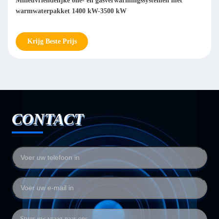
ASME Elektrische warmtegeleidende olieverpakkingsketel
Energiebesparing
Krijg Beste Prijs
CONTACT