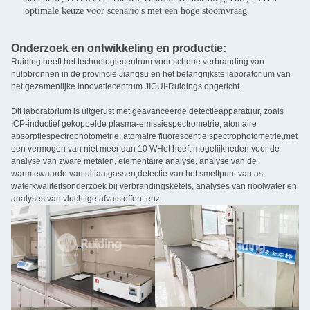
optimale keuze voor scenario's met een hoge stoomvraag.
Onderzoek en ontwikkeling en productie:
Ruiding heeft het technologiecentrum voor schone verbranding van
hulpbronnen in de provincie Jiangsu en het belangrijkste laboratorium van
het gezamenlijke innovatiecentrum JICUI-Ruidings opgericht.
Dit laboratorium is uitgerust met geavanceerde detectieapparatuur, zoals
ICP-inductief gekoppelde plasma-emissiespectrometrie, atomaire
absorptiespectrophotometrie, atomaire fluorescentie spectrophotometrie,met
een vermogen van niet meer dan 10 WHet heeft mogelijkheden voor de
analyse van zware metalen, elementaire analyse, analyse van de
warmtewaarde van uitlaatgassen,detectie van het smeltpunt van as,
waterkwaliteitsonderzoek bij verbrandingsketels, analyses van rioolwater en
analyses van vluchtige afvalstoffen, enz.