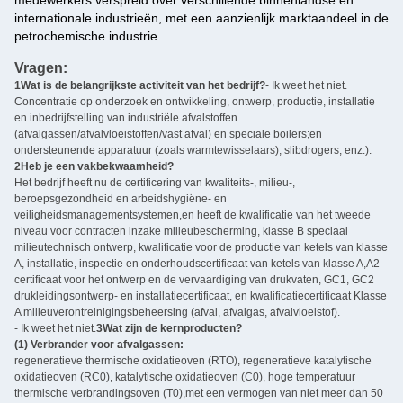
internationale industrieën, met een aanzienlijk marktaandeel in de
petrochemische industrie.
Vragen:
1Wat is de belangrijkste activiteit van het bedrijf?
- Ik weet het niet.
Concentratie op onderzoek en ontwikkeling, ontwerp, productie, installatie
en inbedrijfstelling van industriële afvalstoffen
(afvalgassen/afvalvloeistoffen/vast afval) en speciale boilers;en
ondersteunende apparatuur (zoals warmtewisselaars), slibdrogers, enz.).
2Heb je een vakbekwaamheid?
Het bedrijf heeft nu de certificering van kwaliteits-, milieu-,
beroepsgezondheid en arbeidshygiëne- en
veiligheidsmanagementsystemen,en heeft de kwalificatie van het tweede
niveau voor contracten inzake milieubescherming, klasse B speciaal
milieutechnisch ontwerp, kwalificatie voor de productie van ketels van klasse
A, installatie, inspectie en onderhoudscertificaat van ketels van klasse A,A2
certificaat voor het ontwerp en de vervaardiging van drukvaten, GC1, GC2
drukleidingsontwerp- en installatiecertificaat, en kwalificatiecertificaat Klasse
A milieuverontreinigingsbeheersing (afval, afvalgas, afvalvloeistof).
- Ik weet het niet.
3Wat zijn de kernproducten?
(1) Verbrander voor afvalgassen:
regeneratieve thermische oxidatieoven (RTO), regeneratieve katalytische
oxidatieoven (RC0), katalytische oxidatieoven (C0), hoge temperatuur
thermische verbrandingsoven (T0),met een vermogen van niet meer dan 50