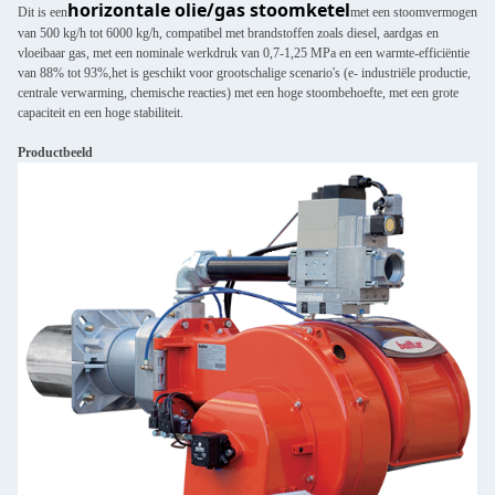
horizontale olie/gas stoomketel
Dit is een
met een stoomvermogen
van 500 kg/h tot 6000 kg/h, compatibel met brandstoffen zoals diesel, aardgas en
vloeibaar gas, met een nominale werkdruk van 0,7-1,25 MPa en een warmte-efficiëntie
van 88% tot 93%,het is geschikt voor grootschalige scenario's (e- industriële productie,
centrale verwarming, chemische reacties) met een hoge stoombehoefte, met een grote
capaciteit en een hoge stabiliteit.
Productbeeld