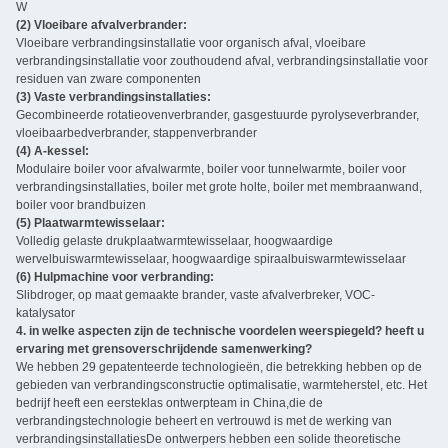
W
(2) Vloeibare afvalverbrander:
Vloeibare verbrandingsinstallatie voor organisch afval, vloeibare
verbrandingsinstallatie voor zouthoudend afval, verbrandingsinstallatie voor
residuen van zware componenten
(3) Vaste verbrandingsinstallaties:
Gecombineerde rotatieovenverbrander, gasgestuurde pyrolyseverbrander,
vloeibaarbedverbrander, stappenverbrander
(4) A-kessel:
Modulaire boiler voor afvalwarmte, boiler voor tunnelwarmte, boiler voor
verbrandingsinstallaties, boiler met grote holte, boiler met membraanwand,
boiler voor brandbuizen
(5) Plaatwarmtewisselaar:
Volledig gelaste drukplaatwarmtewisselaar, hoogwaardige
wervelbuiswarmtewisselaar, hoogwaardige spiraalbuiswarmtewisselaar
(6) Hulpmachine voor verbranding:
Slibdroger, op maat gemaakte brander, vaste afvalverbreker, VOC-
katalysator
4. in welke aspecten zijn de technische voordelen weerspiegeld? heeft u
ervaring met grensoverschrijdende samenwerking?
We hebben 29 gepatenteerde technologieën, die betrekking hebben op de
gebieden van verbrandingsconstructie optimalisatie, warmteherstel, etc. Het
bedrijf heeft een eersteklas ontwerpteam in China,die de
verbrandingstechnologie beheert en vertrouwd is met de werking van
verbrandingsinstallatiesDe ontwerpers hebben een solide theoretische