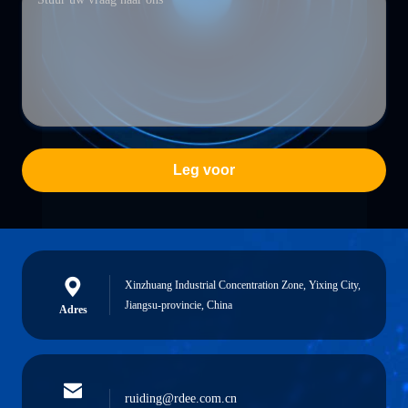
Leg voor
Xinzhuang Industrial Concentration Zone, Yixing City,
Jiangsu-provincie, China
Adres
ruiding@rdee.com.cn