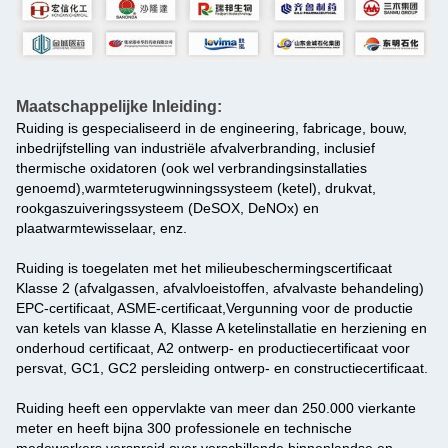
Maatschappelijke Inleiding:
Ruiding is gespecialiseerd in de engineering, fabricage, bouw,
inbedrijfstelling van industriële afvalverbranding, inclusief
thermische oxidatoren (ook wel verbrandingsinstallaties
genoemd),warmteterugwinningssysteem (ketel), drukvat,
rookgaszuiveringssysteem (DeSOX, DeNOx) en
plaatwarmtewisselaar, enz.
Ruiding is toegelaten met het milieubeschermingscertificaat
Klasse 2 (afvalgassen, afvalvloeistoffen, afvalvaste behandeling)
EPC-certificaat, ASME-certificaat,Vergunning voor de productie
van ketels van klasse A, Klasse A ketelinstallatie en herziening en
onderhoud certificaat, A2 ontwerp- en productiecertificaat voor
persvat, GC1, GC2 persleiding ontwerp- en constructiecertificaat.
Ruiding heeft een oppervlakte van meer dan 250.000 vierkante
meter en heeft bijna 300 professionele en technische
medewerkers.verspreid over verschillende binnenlandse en