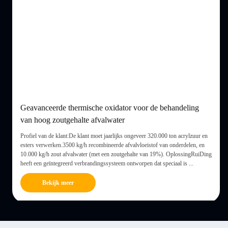
Geavanceerde thermische oxidator voor de behandeling
van hoog zoutgehalte afvalwater
Profiel van de klant:De klant moet jaarlijks ongeveer 320.000 ton acrylzuur en
n
esters verwerken.3500 kg/h recombineerde afvalvloeistof van onderdelen, en
10.000 kg/h zout afvalwater (met een zoutgehalte van 19%). OplossingRuiDing
heeft een geïntegreerd verbrandingssysteem ontworpen dat speciaal is ...
Bekijk meer