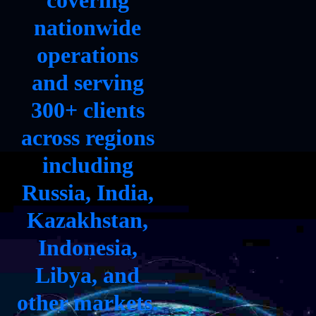
covering
nationwide
operations
and serving
300+ clients
across regions
including
Russia, India,
Kazakhstan,
Indonesia,
Libya, and
other markets.