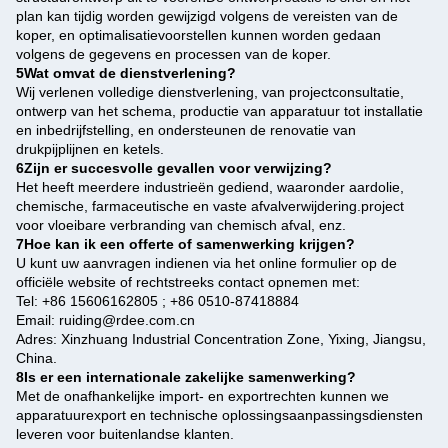
plan kan tijdig worden gewijzigd volgens de vereisten van de
koper, en optimalisatievoorstellen kunnen worden gedaan
volgens de gegevens en processen van de koper.
5Wat omvat de dienstverlening?
Wij verlenen volledige dienstverlening, van projectconsultatie,
ontwerp van het schema, productie van apparatuur tot installatie
en inbedrijfstelling, en ondersteunen de renovatie van
drukpijplijnen en ketels.
6Zijn er succesvolle gevallen voor verwijzing?
Het heeft meerdere industrieën gediend, waaronder aardolie,
chemische, farmaceutische en vaste afvalverwijdering.project
voor vloeibare verbranding van chemisch afval, enz.
7Hoe kan ik een offerte of samenwerking krijgen?
U kunt uw aanvragen indienen via het online formulier op de
officiële website of rechtstreeks contact opnemen met:
Tel: +86 15606162805 ; +86 0510-87418884
Email: ruiding@rdee.com.cn
Adres: Xinzhuang Industrial Concentration Zone, Yixing, Jiangsu,
China.
8Is er een internationale zakelijke samenwerking?
Met de onafhankelijke import- en exportrechten kunnen we
apparatuurexport en technische oplossingsaanpassingsdiensten
leveren voor buitenlandse klanten.