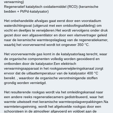
verwarming)
Regeneratief katalytisch oxidatiemiddel (RCO) (keramische
bedden + Pt/Pd-katalysator)
Het onbehandelde afvalgas gaat eerst door een voorstadium
waterdichtingsvat (uitgerust met een ontdoofingsafdeling) om
vocht en deeltjes te verwijderen.Het wordt vervolgens onder druk
gezet door een afgasventilator en door een vlamvertrager geleid
naar de keramische warmteopslaglaag van de regeneratiekamer,
waarbij het voorverwarmd wordt tot ongeveer 350 °C.
Het voorverwarmde gas komt in de katalysatorlaag terecht, waar
de organische componenten volledig worden geoxideerd en
ontbonden door de katalysator.Een elektrisch
verwarmingsapparaat in het rookgasverwijderingskanaal zorgt
ervoor dat de uitlaattemperatuur van de katalysator 400 °C
bereikt. , waardoor de organische verontreinigende stoffen
grondig worden vernietigd.
Het resulterende rookgas wordt via het omleidingskanaal naar
een andere reeks regeneratiecamers gedistribueerd, waar het
warmte uitwisselt met keramische warmteopslagverpakkingen.Na
warmteterugwinning, wordt het afgekoelde rookgas door een
schoorsteen in de atmosfeer afgevoerd en voldoet aan de