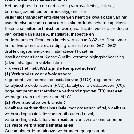
Het bedrijf heeft nu de certificering van kwaliteits-, milieu-,
beroepsgezondheid en arbeidshygiëne- en
veiligheidsmanagementsystemen,en heeft de kwalificatie van het
tweede niveau voor contracten inzake milieubescherming, klasse
B speciaal milieutechnisch ontwerp, kwalificatie voor de productie
van ketels van klasse A, installatie, inspectie en
onderhoudscertificaat van ketels van klasse A,A2 certificaat voor
het ontwerp en de vervaardiging van drukvaten, GC1, GC2
drukleidingsontwerp- en installatiecertificaat, en
kwalificatiecertificaat Klasse A milieuverontreinigingsbeheersing
(afval, afvalgas, afvalvloeistof).
- Ik weet het niet.
3Wat zijn de kernproducten?
(1) Verbrander voor afvalgassen:
regeneratieve thermische oxidatieoven (RTO), regeneratieve
katalytische oxidatieoven (RC0), katalytische oxidatieoven (C0),
hoge temperatuur thermische verbrandingsoven (T0),met een
vermogen van niet meer dan 50 W
(2) Vloeibare afvalverbrander:
Vloeibare verbrandingsinstallatie voor organisch afval, vloeibare
verbrandingsinstallatie voor zouthoudend afval,
verbrandingsinstallatie voor residuen van zware componenten
(3) Vaste verbrandingsinstallaties:
Gecombineerde rotatieovenverbrander, gasgestuurde