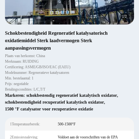
2
/
2
Schokbestendigheid Regeneratief katalysatorisch
oxidatiemiddel Sterk laadvermogen Sterk
aanpassingsvermogen
Plaats van herkomst: China
Merknaam: RUIDING
Certificering: ASME/GB/ISO/EAC (EAEU)
Modelnummer: Regeneratieve katalysatoren
Min. bestelaantal: 1
Prijs: negotiable
Betalingscondities: L/C,T/T
Markeren:
schokbestendig regeneratief katalytisch oxidator
,
schokbestendigheid recuperatief katalytisch oxidator
,
1500 °F catalysator voor recuperatieve oxidatie
1Temperatuurbereik:
500-1500°F
2Emissiesnaleving:
Voldoet aan de voorschriften van de EPA