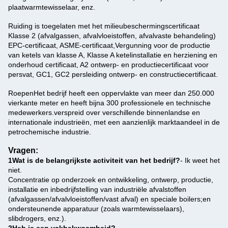
plaatwarmtewisselaar, enz.
Ruiding is toegelaten met het milieubeschermingscertificaat
Klasse 2 (afvalgassen, afvalvloeistoffen, afvalvaste behandeling)
EPC-certificaat, ASME-certificaat,Vergunning voor de productie
van ketels van klasse A, Klasse A ketelinstallatie en herziening en
onderhoud certificaat, A2 ontwerp- en productiecertificaat voor
persvat, GC1, GC2 persleiding ontwerp- en constructiecertificaat.
Roepen
Het bedrijf heeft een oppervlakte van meer dan 250.000
vierkante meter en heeft bijna 300 professionele en technische
medewerkers.verspreid over verschillende binnenlandse en
internationale industrieën, met een aanzienlijk marktaandeel in de
petrochemische industrie.
Vragen:
1Wat is de belangrijkste activiteit van het bedrijf?
- Ik weet het
niet.
Concentratie op onderzoek en ontwikkeling, ontwerp, productie,
installatie en inbedrijfstelling van industriële afvalstoffen
(afvalgassen/afvalvloeistoffen/vast afval) en speciale boilers;en
ondersteunende apparatuur (zoals warmtewisselaars),
slibdrogers, enz.).
2Heb je een vakbekwaamheid?