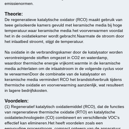
emissienormen.
Theorie:
De regeneratieve katalytische oxidator (RCO) maakt gebruik van
twee geïsoleerde kamers gevuld met keramische media bij hoge
temperatuur.waar keramische media het voorverwarmen voordat
het in de oxidatiekamer wordt gebracht.
Naarmate de stroom door
het inlaatbed stroomt, stijgt de temperatuur.
Na oxidatie in de verbrandingskamer door de katalysator worden
verontreinigende stoffen omgezet in CO2 en waterdamp,
waardoor thermische energie vrijkomt.warmte in de keramische
media achterlaten om de inlaatstroom in de volgende cyclus voor
te verwarmenDoor de combinatie van de katalysator en
keramische media vermindert RCO het brandstofverbruik tijdens
thermische oxidatie en voorverwarming aanzienlijk, wat resulteert
in lagere bedrijfskosten.
Voordelen:
(1) Regeneratief katalytisch oxidatiemiddel (RCO), dat de functies
van regeneratieve thermische oxidatie (RTO) en katalytische
oxidatietechnologieën (CO) combineert en verschillende VOC's
effectief kan elimineren.Het heeft voordelen zoals een
eenvoudige processtroom, compact ontwerp van de apparatuur