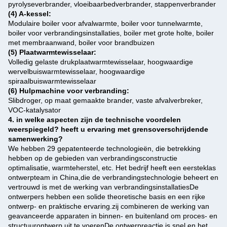
pyrolyseverbrander, vloeibaarbedverbrander, stappenverbrander
(4) A-kessel:
Modulaire boiler voor afvalwarmte, boiler voor tunnelwarmte,
boiler voor verbrandingsinstallaties, boiler met grote holte, boiler
met membraanwand, boiler voor brandbuizen
(5) Plaatwarmtewisselaar:
Volledig gelaste drukplaatwarmtewisselaar, hoogwaardige
wervelbuiswarmtewisselaar, hoogwaardige
spiraalbuiswarmtewisselaar
(6) Hulpmachine voor verbranding:
Slibdroger, op maat gemaakte brander, vaste afvalverbreker,
VOC-katalysator
4. in welke aspecten zijn de technische voordelen
weerspiegeld? heeft u ervaring met grensoverschrijdende
samenwerking?
We hebben 29 gepatenteerde technologieën, die betrekking
hebben op de gebieden van verbrandingsconstructie
optimalisatie, warmteherstel, etc. Het bedrijf heeft een eersteklas
ontwerpteam in China,die de verbrandingstechnologie beheert en
vertrouwd is met de werking van verbrandingsinstallatiesDe
ontwerpers hebben een solide theoretische basis en een rijke
ontwerp- en praktische ervaring.zij combineren de werking van
geavanceerde apparaten in binnen- en buitenland om proces- en
structuurontwerp uit te voerenDe ontwerpreactie is snel en het