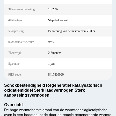
3Katalysatorbelasting:
10-20%
4Uitlaatgas:
Stapel of kanaal
5Toepassing:
Beheersing van de uitstoot van VOC's
6Oxidatie-efficiëntie:
95%
7Levertijd:
2-6months
8garantie:
1 jaar
9HS-code:
8417809090
Schokbestendigheid Regeneratief katalysatorisch
oxidatiemiddel Sterk laadvermogen Sterk
aanpassingsvermogen
Overzicht:
De hoge warmteherstelgraad van de warmteopslagketalytische
oven is een hoogtepunt.de door de reactie gegenereerde warmte