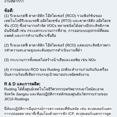
งานที่ต่ํากว่า
ข้อดี:
(1) รีเจเนเรตฟี่ คาตาลิติก โอ๊สไดเซอร์ (RCO) รวมฟังก์ชันของ
เทคโนโลยีรีเจเนเรตฟี่ ออ๊สไดเซชั่น (RTO) และคาตาลิติก ออ๊สไดเซ
ชั่น (CO) ซึ่งสามารถกําจัด VOCs หลายชนิดได้อย่างมีประสิทธิภาพ
มันมีข้อดี เช่น กระแสกระบวนการที่ง่าย, การออกแบบอุปกรณ์ที่คอม
แพคต์ และการทํางานที่น่าเชื่อถือ
(2) รีเจเนเรตฟี่ คาตาลิติก โอ๊สไดเซอร์ (RCO) แสดงประสิทธิภาพกา
รทําความสะอาดสูงและต้นทุนการดําเนินงานที่ต่ํา
(3) กระบวนการทั้งหมดไม่สร้างน้ําเสียและมลพิษ เช่น NOx
(4) การออกแบบ RCO ของ Ruiding ปกติจะทํางานร่วมกันกับเครื่อง
ปั่นความร้อนที่เสียการบรรลุเป้าหมายประหยัดพลังงาน.
R & D และการผลิต:
Ruiding ได้ตั้งศูนย์เทคโนโลยีวิศวกรรมทรัพยากรเผาไหม้สะอาด
จังหวัด Jiangsu และห้องปฏิบัติการหลักของศูนย์นวัตกรรมร่วมของ
JICUI-Ruidings
นี่
ห้องปฏิบัติการมีอุปกรณ์การตรวจสอบที่ทันสมัย เช่น สเปคเตอร์เมตร
การปล่อยพลาสมาที่เชื่อมโยงด้วยการชัก ICP, สเปคเตอร์เมตรการดูด