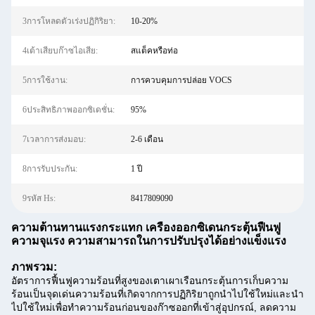
3การโหลดตัวเร่งปฏิกิริยา:
10-20%
4เต้าเสียบก๊าซไอเสีย:
สแต็คหรือท่อ
5การใช้งาน:
การควบคุมการปล่อย VOCS
6ประสิทธิภาพออกซิเดชั่น:
95%
7เวลาการส่งมอบ:
2-6 เดือน
8การรับประกัน:
1 ปี
9รหัส Hs:
8417809090
ความต้านทานแรงกระแทก เครื่องออกซิเดนกระตุ้นฟื้นฟู
ความจุแรง ความสามารถในการปรับปรุงได้อย่างแข็งแรง
ภาพรวม:
อัตราการฟื้นฟูความร้อนที่สูงของเตาเผาเรือนกระตุ้นการเก็บความ
ร้อนเป็นจุดเด่นความร้อนที่เกิดจากการปฏิกิริยาถูกนําไปใช้ใหม่และนํา
ไปใช้ใหม่เพื่อทําความร้อนก่อนของก๊าซออกที่เข้าสู่อุปกรณ์, ลดความ