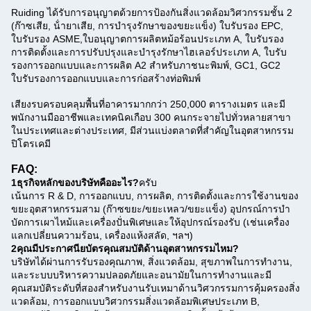
Ruiding ได้รับการอนุญาตด้วยการป้องกันสิ่งแวดล้อมวิศวกรรมชั้น 2
(ก๊าซเสีย, น้ํายาเสีย, การบํารุงรักษาของขยะแข็ง) ใบรับรอง EPC,
ใบรับรอง ASME,ใบอนุญาตการผลิตหม้อร้อนประเภท A, ใบรับรอง
การติดตั้งและการปรับปรุงและบํารุงรักษาไฮเลอร์ประเภท A, ใบรับ
รองการออกแบบและการผลิต A2 สําหรับภาชนะพิมพ์, GC1, GC2
ใบรับรองการออกแบบและการก่อสร้างท่อพิมพ์
เสียงรบ
ครอบคลุมพื้นที่อาคารมากกว่า 250,000 ตารางเมตร และมี
พนักงานมืออาชีพและเทคนิคเกือบ 300 คนกระจายไปทั่วหลายสาขา
ในประเทศและต่างประเทศ, มีส่วนแบ่งตลาดที่สําคัญในอุตสาหกรรม
ปิโตรเคมี
FAQ:
1ธุรกิจหลักของบริษัทคืออะไร?
ครับ
เน้นการ R & D, การออกแบบ, การผลิต, การติดตั้งและการใช้งานของ
ขยะอุตสาหกรรมสาม (ก๊าซขยะ/ขยะเหลว/ขยะแข็ง) อุปกรณ์การบํา
บัดการเผาไหม้และเครื่องปั่นพิเศษและให้อุปกรณ์รองรับ (เช่นเครื่อง
แลกเปลี่ยนความร้อน, เครื่องแห้งสลัด, ฯลฯ)
2คุณมีประกาศนียบัตรคุณสมบัติด้านอุตสาหกรรมไหม?
บริษัทได้ผ่านการรับรองคุณภาพ, สิ่งแวดล้อม, สุขภาพในการทํางาน,
และระบบบริหารความปลอดภัยและอนามัยในการทํางานและมี
คุณสมบัติระดับที่สองสําหรับงานรับเหมาด้านวิศวกรรมการคุ้มครองสิ่ง
แวดล้อม, การออกแบบวิศวกรรมสิ่งแวดล้อมพิเศษประเภท B,