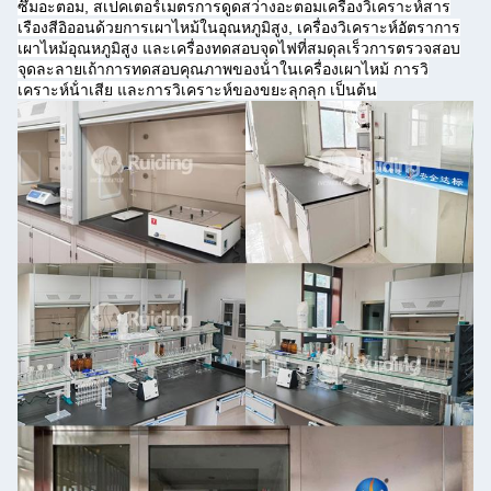
ซึมอะตอม, สเปคเตอร์เมตรการดูดสว่างอะตอมเครื่องวิเคราะห์สาร
เรืองสีอิออนด้วยการเผาไหม้ในอุณหภูมิสูง, เครื่องวิเคราะห์อัตราการ
เผาไหม้อุณหภูมิสูง และเครื่องทดสอบจุดไฟที่สมดุลเร็วการตรวจสอบ
จุดละลายเถ้าการทดสอบคุณภาพของน้ําในเครื่องเผาไหม้ การวิ
เคราะห์น้ําเสีย และการวิเคราะห์ของขยะลุกลุก เป็นต้น