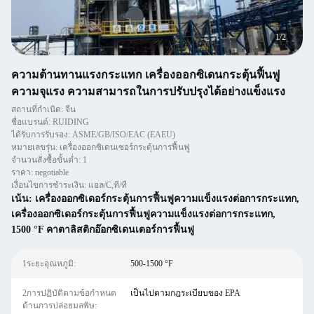
2
/
2
ความต้านทานแรงกระแทก เครื่องออกซิเดนกระตุ้นฟื้นฟู
ความจุแรง ความสามารถในการปรับปรุงได้อย่างแข็งแรง
สถานที่กำเนิด: จีน
ชื่อแบรนด์: RUIDING
ได้รับการรับรอง: ASME/GB/ISO/EAC (EAEU)
หมายเลขรุ่น: เครื่องออกซิเดนเซอร์กระตุ้นการฟื้นฟู
จำนวนสั่งซื้อขั้นต่ำ: 1
ราคา: negotiable
เงื่อนไขการชำระเงิน: แอล/C,ที/ที
เน้น:
เครื่องออกซิเดอร์กระตุ้นการฟื้นฟูความแข็งแรงต่อการกระแทก
,
เครื่องออกซิเดอร์กระตุ้นการฟื้นฟูความแข็งแรงต่อการกระแทก
,
1500 °F คาตาลิสติกอ๊อกซิเดนเตอร์การฟื้นฟู
1ระยะอุณหภูมิ:
500-1500 °F
2การปฏิบัติตามข้อกำหนด
เป็นไปตามกฎระเบียบของ EPA
ด้านการปล่อยมลพิษ: