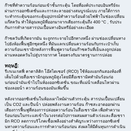
ก๊าซที่ทําความร้อนก่อนเข้าชั้นกระตุ้น โดยที่องค์ประกอบอินทรีย์จะ
ผ่านการออกซิเดชั่นและการละลายอย่างสมบูรณ์แบบ ภายใต้การก
ระทํากระตุ้นของกระตุ้นอุปกรณ์ทําความร้อนด้วยไฟฟ้าในช่องเปลี่ยน
แก๊สควัน ทําให้อุณหภูมิที่ออกมาจากเตียงกระตุ้นถึง 400 °C , รับประ
กันการทําลายสารปนเปื้อนทางอินทรีย์อย่างละเอียด
ก๊าซควันที่เกิดจากมัน จะถูกกระจายไปอีกทางหนึ่ง ผ่านช่องเปลี่ยนทาง
ไปยังห้องฟื้นฟูอีกชุดหนึ่ง ที่มันแลกเปลี่ยนความร้อนกับกระเป๋าเก็บ
ความร้อนเซรามิกหลังการฟื้นฟูความร้อนก๊าซควันที่เย็นลงถูกปล่อย
ผ่านหลอดควันไปสู่บรรยากาศ โดยตรงกับมาตรฐานการปล่อย
ทฤษฎี:
รีเกเนเรตฟี่ คาตาลิติก โอ๊สไดเซอร์ (RCO) ใช้ห้องแยกกันสองห้องที่
เต็มไปด้วยสื่อเซรามิกอุณหภูมิสูงโดยมีสื่อเซรามิคทํามันร้อนก่อ
นก่อนนํามันเข้าไปในห้องออกซิเดชั่น.
ขณะที่แม่น้ําเคลื่อนไหวผ่าน
ช่องลอยน้ํา ความร้อนของมันเพิ่มขึ้น
หลังจากออกซิเดชั่นในห้องเผาไหม้ผ่านตัวกระตุ้น สารปนเปื้อนเปลี่ยน
เป็น CO2 และปืนน้ํา ปล่อยพลังงานความร้อน ก๊าซสะอาดออกผ่าน
เตียงการฟื้นฟูที่สองการปล่อยความร้อนในสื่อเซรามิค เพื่อทําความ
ร้อนก่อนในกระแสเข้าในวงจรต่อไปการผสมผสานตัวเร่งและสื่อเซรา
มิก RCO ลดการบริโภคเชื้อเพลิงอย่างสําคัญระหว่างการออกซิเดชั่
นทางความร้อนและการทําความร้อนก่อน ส่งผลให้มีต้นทุนการดําเนิน