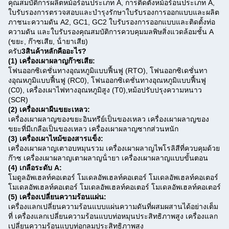
คุณสมบัติการผลิตหม้อร้อนประเภท A, การติดตั้งหม้อร้อนประเภท A,
ใบรับรองการตรวจสอบและบํารุงรักษาใบรับรองการออกแบบและผลิต
ภาชนะความดัน A2, GC1, GC2 ใบรับรองการออกแบบและติดตั้งท่อ
ความดัน และใบรับรองคุณสมบัติการควบคุมมลพิษสิ่งแวดล้อมชั้น A
(ขยะ, ก๊าซเสีย, น้ํายาเสีย)
ครับ
3สินค้าหลักคืออะไร?
(1) เครื่องเผาผลาญก๊าซเสีย:
โฟนออกซิเดชั่นทางอุณหภูมิแบบฟื้นฟู (RTO), โฟนออกซิเดชั่นทา
งอุณหภูมิแบบฟื้นฟู (RC0), โฟนออกซิเดชั่นทางอุณหภูมิแบบฟื้นฟู
(C0), เครื่องเผาไฟทางอุณหภูมิสูง (T0),หม้อปรับปรุงความหนาว
(SCR)
(2) เครื่องเผาผืนขยะเหลว:
เครื่องเผาผลาญของขยะอินทรีย์เป็นของเหลว เครื่องเผาผลาญของ
ขยะที่มีเกลือเป็นของเหลว เครื่องเผาผลาญซากส่วนหนัก
(3) เครื่องเผาไหม้ของสารแข็ง:
เครื่องเผาผลาญเตาอบหมุนรวม เครื่องเผาผลาญไพโรลิสีที่ควบคุมด้วย
ก๊าซ เครื่องเผาผลาญเตาผลาญน้ํายา เครื่องเผาผลาญแบบขั้นตอน
(4) เกลือระดับ A:
โมดูลอัพเฮลท์คอเตอร์ โมเดลอัพเฮลท์คอเตอร์ โมเดลอัพเฮลท์คอเตอร์
โมเดลอัพเฮลท์คอเตอร์ โมเดลอัพเฮลท์คอเตอร์ โมเดลอัพเฮลท์คอเตอร์
(5) เครื่องเปลี่ยนความร้อนแผ่น:
เครื่องแลกเปลี่ยนความร้อนแบบแผ่นความดันที่ผสมผสานได้อย่างเต็ม
ที่ เครื่องแลกเปลี่ยนความร้อนแบบท่อหมุนประสิทธิภาพสูง เครื่องแลก
เปลี่ยนความร้อนแบบท่อกลมประสิทธิภาพสูง