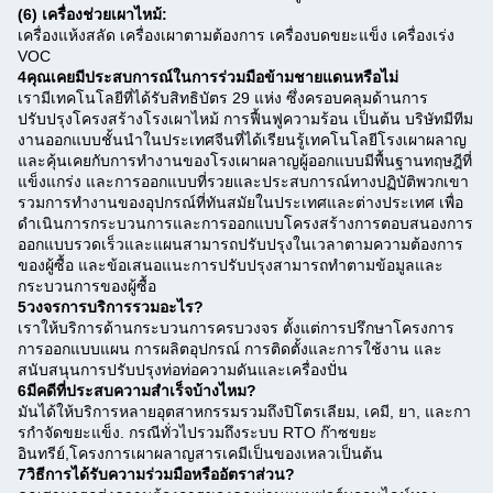
(6) เครื่องช่วยเผาไหม้:
เครื่องแห้งสลัด เครื่องเผาตามต้องการ เครื่องบดขยะแข็ง เครื่องเร่ง
VOC
4คุณเคยมีประสบการณ์ในการร่วมมือข้ามชายแดนหรือไม่
เรามีเทคโนโลยีที่ได้รับสิทธิบัตร 29 แห่ง ซึ่งครอบคลุมด้านการ
ปรับปรุงโครงสร้างโรงเผาไหม้ การฟื้นฟูความร้อน เป็นต้น บริษัทมีทีม
งานออกแบบชั้นนําในประเทศจีนที่ได้เรียนรู้เทคโนโลยีโรงเผาผลาญ
และคุ้นเคยกับการทํางานของโรงเผาผลาญผู้ออกแบบมีพื้นฐานทฤษฎีที่
แข็งแกร่ง และการออกแบบที่รวยและประสบการณ์ทางปฏิบัติพวกเขา
รวมการทํางานของอุปกรณ์ที่ทันสมัยในประเทศและต่างประเทศ เพื่อ
ดําเนินการกระบวนการและการออกแบบโครงสร้างการตอบสนองการ
ออกแบบรวดเร็วและแผนสามารถปรับปรุงในเวลาตามความต้องการ
ของผู้ซื้อ และข้อเสนอแนะการปรับปรุงสามารถทําตามข้อมูลและ
กระบวนการของผู้ซื้อ
5วงจรการบริการรวมอะไร?
เราให้บริการด้านกระบวนการครบวงจร ตั้งแต่การปรึกษาโครงการ
การออกแบบแผน การผลิตอุปกรณ์ การติดตั้งและการใช้งาน และ
สนับสนุนการปรับปรุงท่อท่อความดันและเครื่องปั่น
6มีคดีที่ประสบความสําเร็จบ้างไหม?
มันได้ให้บริการหลายอุตสาหกรรมรวมถึงปิโตรเลียม, เคมี, ยา, และกา
รกําจัดขยะแข็ง. กรณีทั่วไปรวมถึงระบบ RTO ก๊าซขยะ
อินทรีย์,โครงการเผาผลาญสารเคมีเป็นของเหลวเป็นต้น
7วิธีการได้รับความร่วมมือหรืออัตราส่วน?