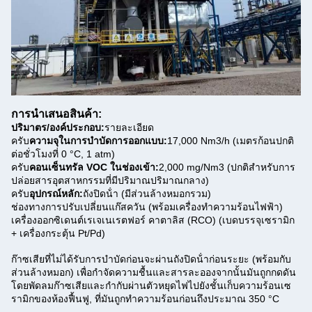
การนําเสนอสินค้า:
ปริมาตร/องค์ประกอบ:
รายละเอียด
ครับ
ความจุในการบําบัดการออกแบบ:
17,000 Nm3/h (เมตรก้อนปกติ
ต่อชั่วโมงที่ 0 °C, 1 atm)
ครับ
คอนเซ็นทรัล VOC ในช่องเข้า:
2,000 mg/Nm3 (ปกติสําหรับการ
ปล่อยสารอุตสาหกรรมที่มีปริมาณปริมาณกลาง)
ครับ
อุปกรณ์หลัก:
ถังปิดน้ํา (มีส่วนล้างหมอกรวม)
ช่องทางการปรับเปลี่ยนแก๊สควัน (พร้อมเครื่องทําความร้อนไฟฟ้า)
เครื่องออกซิเดนต์เรเจเนเรตฟอร์ คาตาลิส (RCO) (เบดบรรจุเซรามิก
+ เครื่องกระตุ้น Pt/Pd)
ก๊าซเสียที่ไม่ได้รับการบําบัดก่อนจะผ่านถังปิดน้ําก่อนระยะ (พร้อมกับ
ส่วนล้างหมอก) เพื่อกําจัดความชื้นและสารละอองจากนั้นมันถูกกดดัน
โดยพัดลมก๊าซเสียและกํากับผ่านตัวหยุดไฟไปยังชั้นเก็บความร้อนเซ
รามิกของห้องฟื้นฟู, ที่มันถูกทําความร้อนก่อนถึงประมาณ 350 °C