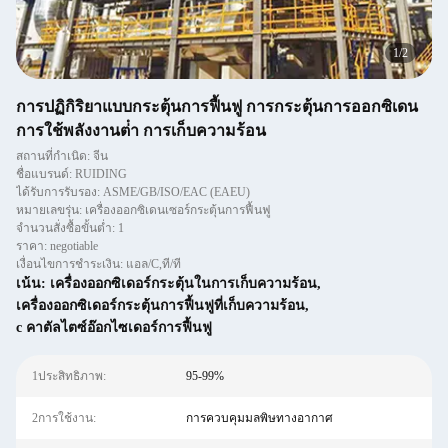
2
/
2
การปฏิกิริยาแบบกระตุ้นการฟื้นฟู การกระตุ้นการออกซิเดน
การใช้พลังงานต่ํา การเก็บความร้อน
สถานที่กำเนิด: จีน
ชื่อแบรนด์: RUIDING
ได้รับการรับรอง: ASME/GB/ISO/EAC (EAEU)
หมายเลขรุ่น: เครื่องออกซิเดนเซอร์กระตุ้นการฟื้นฟู
จำนวนสั่งซื้อขั้นต่ำ: 1
ราคา: negotiable
เงื่อนไขการชำระเงิน: แอล/C,ที/ที
เน้น:
เครื่องออกซิเดอร์กระตุ้นในการเก็บความร้อน
,
เครื่องออกซิเดอร์กระตุ้นการฟื้นฟูที่เก็บความร้อน
,
c คาตัลไตซ์อ๊อกไซเดอร์การฟื้นฟู
1ประสิทธิภาพ:
95-99%
2การใช้งาน:
การควบคุมมลพิษทางอากาศ