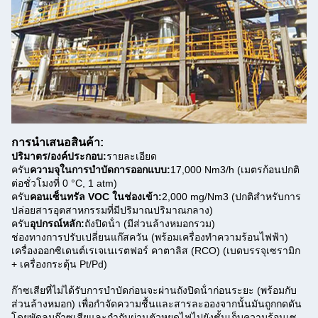
การนําเสนอสินค้า:
ปริมาตร/องค์ประกอบ:
รายละเอียด
ครับ
ความจุในการบําบัดการออกแบบ:
17,000 Nm3/h (เมตรก้อนปกติ
ต่อชั่วโมงที่ 0 °C, 1 atm)
ครับ
คอนเซ็นทรัล VOC ในช่องเข้า:
2,000 mg/Nm3 (ปกติสําหรับการ
ปล่อยสารอุตสาหกรรมที่มีปริมาณปริมาณกลาง)
ครับ
อุปกรณ์หลัก:
ถังปิดน้ํา (มีส่วนล้างหมอกรวม)
ช่องทางการปรับเปลี่ยนแก๊สควัน (พร้อมเครื่องทําความร้อนไฟฟ้า)
เครื่องออกซิเดนต์เรเจเนเรตฟอร์ คาตาลิส (RCO) (เบดบรรจุเซรามิก
+ เครื่องกระตุ้น Pt/Pd)
ก๊าซเสียที่ไม่ได้รับการบําบัดก่อนจะผ่านถังปิดน้ําก่อนระยะ (พร้อมกับ
ส่วนล้างหมอก) เพื่อกําจัดความชื้นและสารละอองจากนั้นมันถูกกดดัน
โดยพัดลมก๊าซเสียและกํากับผ่านตัวหยุดไฟไปยังชั้นเก็บความร้อนเซ