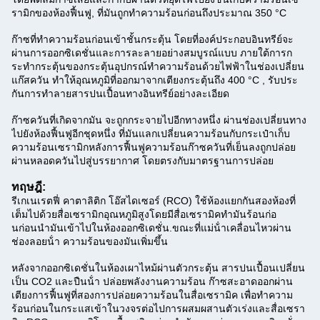
รามิกของห้องฟื้นฟู, ที่มันถูกทําความร้อนก่อนถึงประมาณ 350 °C
ก๊าซที่ทําความร้อนก่อนเข้าชั้นกระตุ้น โดยที่องค์ประกอบอินทรีย์จะ
ผ่านการออกซิเดชั่นและการละลายอย่างสมบูรณ์แบบ ภายใต้การก
ระทํากระตุ้นของกระตุ้นอุปกรณ์ทําความร้อนด้วยไฟฟ้าในช่องเปลี่ยน
แก๊สควัน ทําให้อุณหภูมิที่ออกมาจากเตียงกระตุ้นถึง 400 °C , รับประ
กันการทําลายสารปนเปื้อนทางอินทรีย์อย่างละเอียด
ก๊าซควันที่เกิดจากมัน จะถูกกระจายไปอีกทางหนึ่ง ผ่านช่องเปลี่ยนทาง
ไปยังห้องฟื้นฟูอีกชุดหนึ่ง ที่มันแลกเปลี่ยนความร้อนกับกระเป๋าเก็บ
ความร้อนเซรามิกหลังการฟื้นฟูความร้อนก๊าซควันที่เย็นลงถูกปล่อย
ผ่านหลอดควันไปสู่บรรยากาศ โดยตรงกับมาตรฐานการปล่อย
ทฤษฎี:
รีเกเนเรตฟี่ คาตาลิติก โอ๊สไดเซอร์ (RCO) ใช้ห้องแยกกันสองห้องที่
เต็มไปด้วยสื่อเซรามิกอุณหภูมิสูงโดยมีสื่อเซรามิคทํามันร้อนก่อ
นก่อนนํามันเข้าไปในห้องออกซิเดชั่น.
ขณะที่แม่น้ําเคลื่อนไหวผ่าน
ช่องลอยน้ํา ความร้อนของมันเพิ่มขึ้น
หลังจากออกซิเดชั่นในห้องเผาไหม้ผ่านตัวกระตุ้น สารปนเปื้อนเปลี่ยน
เป็น CO2 และปืนน้ํา ปล่อยพลังงานความร้อน ก๊าซสะอาดออกผ่าน
เตียงการฟื้นฟูที่สองการปล่อยความร้อนในสื่อเซรามิค เพื่อทําความ
ร้อนก่อนในกระแสเข้าในวงจรต่อไปการผสมผสานตัวเร่งและสื่อเซรา