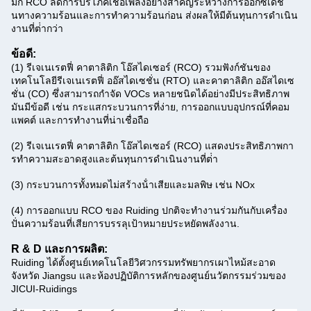
มิก RCO ลดการบริโภคเชื้อเพลิงอย่างสําคัญระหว่างการออกซิเดชั่
นทางความร้อนและการทําความร้อนก่อน ส่งผลให้มีต้นทุนการดําเนิน
งานที่ต่ํากว่า
ข้อดี:
(1) รีเจเนเรตฟี่ คาตาลิติก โอ๊สไดเซอร์ (RCO) รวมฟังก์ชันของ
เทคโนโลยีรีเจเนเรตฟี่ ออ๊สไดเซชั่น (RTO) และคาตาลิติก ออ๊สไดเซ
ชั่น (CO) ซึ่งสามารถกําจัด VOCs หลายชนิดได้อย่างมีประสิทธิภาพ
มันมีข้อดี เช่น กระแสกระบวนการที่ง่าย, การออกแบบอุปกรณ์ที่คอม
แพคต์ และการทํางานที่น่าเชื่อถือ
(2) รีเจเนเรตฟี่ คาตาลิติก โอ๊สไดเซอร์ (RCO) แสดงประสิทธิภาพกา
รทําความสะอาดสูงและต้นทุนการดําเนินงานที่ต่ํา
(3) กระบวนการทั้งหมดไม่สร้างน้ําเสียและมลพิษ เช่น NOx
(4) การออกแบบ RCO ของ Ruiding ปกติจะทํางานร่วมกันกับเครื่อง
ปั่นความร้อนที่เสียการบรรลุเป้าหมายประหยัดพลังงาน.
R & D และการผลิต:
Ruiding ได้ตั้งศูนย์เทคโนโลยีวิศวกรรมทรัพยากรเผาไหม้สะอาด
จังหวัด Jiangsu และห้องปฏิบัติการหลักของศูนย์นวัตกรรมร่วมของ
JICUI-Ruidings