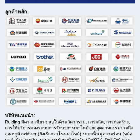
ลูกค้าหลัก:
บริษัทแนะนํา:
Ruiding มีความเชี่ยวชาญในด้านวิศวกรรม, การผลิต, การก่อสร้าง,
การให้บริการของระบบการรักษาการเผาไหม้ขยะอุตสาหกรรมรวมถึง
อุณหภูมิ oxidizer (ยังเรียกว่าโรงเผาไหม้),ระบบฟื้นฟูความร้อน (หม้อ
เดา), ถังความดัน, ระบบการรักษาก๊าซควัน (DeSOX, DeNOx) และ