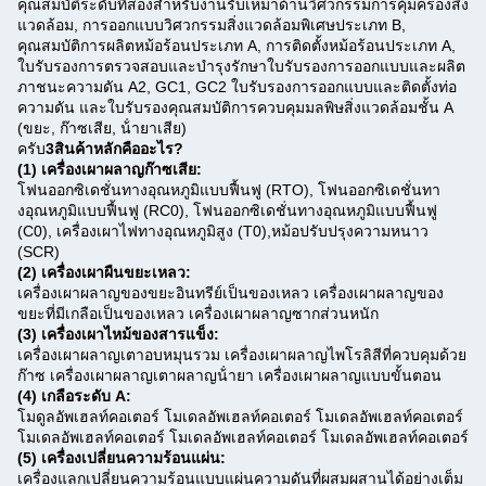
คุณสมบัติระดับที่สองสําหรับงานรับเหมาด้านวิศวกรรมการคุ้มครองสิ่ง
แวดล้อม, การออกแบบวิศวกรรมสิ่งแวดล้อมพิเศษประเภท B,
คุณสมบัติการผลิตหม้อร้อนประเภท A, การติดตั้งหม้อร้อนประเภท A,
ใบรับรองการตรวจสอบและบํารุงรักษาใบรับรองการออกแบบและผลิต
ภาชนะความดัน A2, GC1, GC2 ใบรับรองการออกแบบและติดตั้งท่อ
ความดัน และใบรับรองคุณสมบัติการควบคุมมลพิษสิ่งแวดล้อมชั้น A
(ขยะ, ก๊าซเสีย, น้ํายาเสีย)
ครับ
3สินค้าหลักคืออะไร?
(1) เครื่องเผาผลาญก๊าซเสีย:
โฟนออกซิเดชั่นทางอุณหภูมิแบบฟื้นฟู (RTO), โฟนออกซิเดชั่นทา
งอุณหภูมิแบบฟื้นฟู (RC0), โฟนออกซิเดชั่นทางอุณหภูมิแบบฟื้นฟู
(C0), เครื่องเผาไฟทางอุณหภูมิสูง (T0),หม้อปรับปรุงความหนาว
(SCR)
(2) เครื่องเผาผืนขยะเหลว:
เครื่องเผาผลาญของขยะอินทรีย์เป็นของเหลว เครื่องเผาผลาญของ
ขยะที่มีเกลือเป็นของเหลว เครื่องเผาผลาญซากส่วนหนัก
(3) เครื่องเผาไหม้ของสารแข็ง:
เครื่องเผาผลาญเตาอบหมุนรวม เครื่องเผาผลาญไพโรลิสีที่ควบคุมด้วย
ก๊าซ เครื่องเผาผลาญเตาผลาญน้ํายา เครื่องเผาผลาญแบบขั้นตอน
(4) เกลือระดับ A:
โมดูลอัพเฮลท์คอเตอร์ โมเดลอัพเฮลท์คอเตอร์ โมเดลอัพเฮลท์คอเตอร์
โมเดลอัพเฮลท์คอเตอร์ โมเดลอัพเฮลท์คอเตอร์ โมเดลอัพเฮลท์คอเตอร์
(5) เครื่องเปลี่ยนความร้อนแผ่น:
เครื่องแลกเปลี่ยนความร้อนแบบแผ่นความดันที่ผสมผสานได้อย่างเต็ม