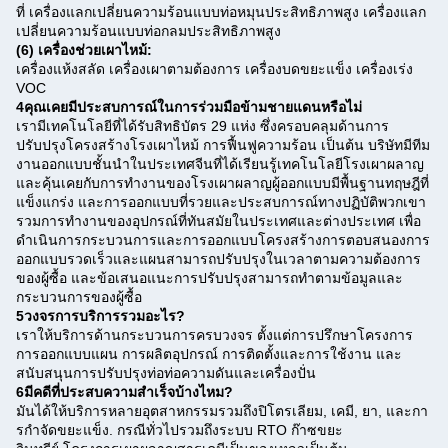
ที่ เครื่องแลกเปลี่ยนความร้อนแบบท่อหมุนประสิทธิภาพสูง เครื่องแลก
เปลี่ยนความร้อนแบบท่อกลมประสิทธิภาพสูง
(6) เครื่องช่วยเผาไหม้:
เครื่องแห้งสลัด เครื่องเผาตามต้องการ เครื่องบดขยะแข็ง เครื่องเร่ง
VOC
4คุณเคยมีประสบการณ์ในการร่วมมือข้ามชายแดนหรือไม่
เรามีเทคโนโลยีที่ได้รับสิทธิบัตร 29 แห่ง ซึ่งครอบคลุมด้านการ
ปรับปรุงโครงสร้างโรงเผาไหม้ การฟื้นฟูความร้อน เป็นต้น บริษัทมีทีม
งานออกแบบชั้นนําในประเทศจีนที่ได้เรียนรู้เทคโนโลยีโรงเผาผลาญ
และคุ้นเคยกับการทํางานของโรงเผาผลาญผู้ออกแบบมีพื้นฐานทฤษฎีที่
แข็งแกร่ง และการออกแบบที่รวยและประสบการณ์ทางปฏิบัติพวกเขา
รวมการทํางานของอุปกรณ์ที่ทันสมัยในประเทศและต่างประเทศ เพื่อ
ดําเนินการกระบวนการและการออกแบบโครงสร้างการตอบสนองการ
ออกแบบรวดเร็วและแผนสามารถปรับปรุงในเวลาตามความต้องการ
ของผู้ซื้อ และข้อเสนอแนะการปรับปรุงสามารถทําตามข้อมูลและ
กระบวนการของผู้ซื้อ
5วงจรการบริการรวมอะไร?
เราให้บริการด้านกระบวนการครบวงจร ตั้งแต่การปรึกษาโครงการ
การออกแบบแผน การผลิตอุปกรณ์ การติดตั้งและการใช้งาน และ
สนับสนุนการปรับปรุงท่อท่อความดันและเครื่องปั่น
6มีคดีที่ประสบความสําเร็จบ้างไหม?
มันได้ให้บริการหลายอุตสาหกรรมรวมถึงปิโตรเลียม, เคมี, ยา, และกา
รกําจัดขยะแข็ง. กรณีทั่วไปรวมถึงระบบ RTO ก๊าซขยะ