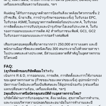
เครื่องแลกเปลี่ยนความร้อนแผ่น, ฯลฯ
Ruiding ได้รับการอนุญาตด้วยการป้องกันสิ่งแวดล้อมวิศวกรรมชั้น 2
(ก๊าซเสีย, น้ํายาเสีย, การบํารุงรักษาของขยะแข็ง) ใบรับรอง EPC,
ใบรับรอง ASME,ใบอนุญาตการผลิตหม้อร้อนประเภท A, ใบรับรอง
การติดตั้งและการปรับปรุงและบํารุงรักษาไฮเลอร์ประเภท A, ใบรับ
รองการออกแบบและการผลิต A2 สําหรับภาชนะพิมพ์, GC1, GC2
ใบรับรองการออกแบบและการก่อสร้างท่อพิมพ์
เสียงรบ
ครอบคลุมพื้นที่อาคารมากกว่า 250,000 ตารางเมตร และมี
พนักงานมืออาชีพและเทคนิคเกือบ 300 คนกระจายไปทั่วหลายสาขา
ในประเทศและต่างประเทศ, มีส่วนแบ่งตลาดที่สําคัญในอุตสาหกรรม
ปิโตรเคมี
FAQ:
1ธุรกิจหลักของบริษัทคืออะไร?
ครับ
เน้นการ R & D, การออกแบบ, การผลิต, การติดตั้งและการใช้งานของ
ขยะอุตสาหกรรมสาม (ก๊าซขยะ/ขยะเหลว/ขยะแข็ง) อุปกรณ์การบํา
บัดการเผาไหม้และเครื่องปั่นพิเศษและให้อุปกรณ์รองรับ (เช่นเครื่อง
แลกเปลี่ยนความร้อน, เครื่องแห้งสลัด, ฯลฯ)
2คุณมีประกาศนียบัตรคุณสมบัติด้านอุตสาหกรรมไหม?
บริษัทได้ผ่านการรับรองคุณภาพ, สิ่งแวดล้อม, สุขภาพในการทํางาน,
และระบบบริหารความปลอดภัยและอนามัยในการทํางานและมี