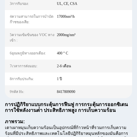
3การรับรอง:
UL, CE, CSA
4ความสามารถในการบำบัด
17000nm³/h
ก๊าซของเสีย:
5ความเข้มข้นของ VOC ทาง
2000mg/nm³
เข้า ‌:
6อุณหภูมิทางออกเตียง:
400 ° C‌
7เวลาการส่งมอบ:
2-6 เดือน
8การรับประกัน:
1 ปี
9รหัส Hs:
8417809090
การปฏิกิริยาแบบกระตุ้นการฟื้นฟู การกระตุ้นการออกซิเดน
การใช้พลังงานต่ํา ประสิทธิภาพสูง การเก็บความร้อน
ภาพรวม:
เตาเผาหมุนเก็บความร้อนเป็นอุปกรณ์ที่ก้าวหน้าที่รวมการเก็บความ
ร้อนที่มีประสิทธิภาพและเทคโนโลยีปฏิกิริยาหมุนหลักของมันคือการ