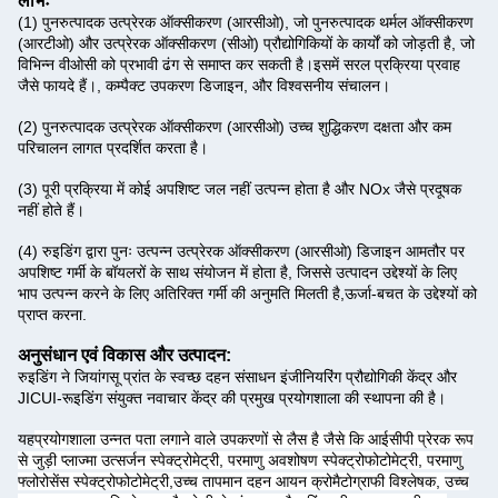
लाभः
(1) पुनरुत्पादक उत्प्रेरक ऑक्सीकरण (आरसीओ), जो पुनरुत्पादक थर्मल ऑक्सीकरण
(आरटीओ) और उत्प्रेरक ऑक्सीकरण (सीओ) प्रौद्योगिकियों के कार्यों को जोड़ती है, जो
विभिन्न वीओसी को प्रभावी ढंग से समाप्त कर सकती है।इसमें सरल प्रक्रिया प्रवाह
जैसे फायदे हैं।, कम्पैक्ट उपकरण डिजाइन, और विश्वसनीय संचालन।
(2) पुनरुत्पादक उत्प्रेरक ऑक्सीकरण (आरसीओ) उच्च शुद्धिकरण दक्षता और कम
परिचालन लागत प्रदर्शित करता है।
(3) पूरी प्रक्रिया में कोई अपशिष्ट जल नहीं उत्पन्न होता है और NOx जैसे प्रदूषक
नहीं होते हैं।
(4) रुइडिंग द्वारा पुनः उत्पन्न उत्प्रेरक ऑक्सीकरण (आरसीओ) डिजाइन आमतौर पर
अपशिष्ट गर्मी के बॉयलरों के साथ संयोजन में होता है, जिससे उत्पादन उद्देश्यों के लिए
भाप उत्पन्न करने के लिए अतिरिक्त गर्मी की अनुमति मिलती है,ऊर्जा-बचत के उद्देश्यों को
प्राप्त करना.
अनुसंधान एवं विकास और उत्पादन:
रुइडिंग ने जियांगसू प्रांत के स्वच्छ दहन संसाधन इंजीनियरिंग प्रौद्योगिकी केंद्र और
JICUI-रूइडिंग संयुक्त नवाचार केंद्र की प्रमुख प्रयोगशाला की स्थापना की है।
यह
प्रयोगशाला उन्नत पता लगाने वाले उपकरणों से लैस है जैसे कि आईसीपी प्रेरक रूप
से जुड़ी प्लाज्मा उत्सर्जन स्पेक्ट्रोमेट्री, परमाणु अवशोषण स्पेक्ट्रोफोटोमेट्री, परमाणु
फ्लोरोसेंस स्पेक्ट्रोफोटोमेट्री,उच्च तापमान दहन आयन क्रोमैटोग्राफी विश्लेषक, उच्च