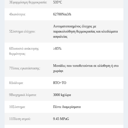
3Εφαρμόσιμη θερμοκρασία:
535°C
4Ικανότητα:
62700Nm3/h
Αυτοματοποιημένος έλεγχος με
5Σύστημα ελέγχου:
παρακολούθηση θερμοκρασίας και κλειδώματα
ασφαλείας
6Ποσοστό ανάκτησης
≥85%
θερμότητας:
Μονάδες που τοποθετούνται σε ολίσθηση ή στο
7Τύπος εγκατάστασης:
χωράφι
8Διάλυμα:
RTO+TO
9Βιοχημικά λύματα:
3000 kg/ώρα
10Σύστημα:
Πέντε διαμερίσματα
11Πίεση ατμού:
9.45 MPaG