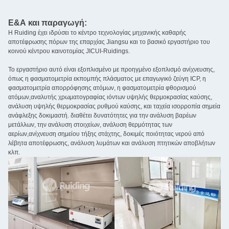
Ε&Α και παραγωγή:
Η Ruiding έχει ιδρύσει το κέντρο τεχνολογίας μηχανικής καθαρής
αποτέφρωσης πόρων της επαρχίας Jiangsu και το βασικό εργαστήριο του
κοινού κέντρου καινοτομίας JICUI-Ruidings.
Το εργαστήριο αυτό είναι εξοπλισμένο με προηγμένο εξοπλισμό ανίχνευσης,
όπως η φασματομετρία εκπομπής πλάσματος με επαγωγικό ζεύγη ICP, η
φασματομετρία απορρόφησης ατόμων, η φασματομετρία φθορισμού
ατόμων,αναλυτής χρωματογραφίας ιόντων υψηλής θερμοκρασίας καύσης,
ανάλυση υψηλής θερμοκρασίας ρυθμού καύσης, και ταχεία ισορροπία σημεία
ανάφλεξης δοκιμαστή. διαθέτει δυνατότητες για την ανάλυση βαρέων
μετάλλων, την ανάλυση στοιχείων, ανάλυση θερμότητας των
αερίων,ανίχνευση σημείου τήξης στάχτης, δοκιμές ποιότητας νερού από
λέβητα αποτέφρωσης, ανάλυση λυμάτων και ανάλυση πτητικών αποβλήτων
κλπ.