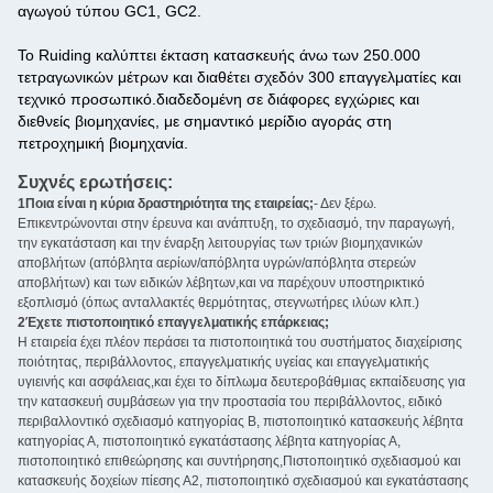
αγωγού τύπου GC1, GC2.
Το Ruiding καλύπτει έκταση κατασκευής άνω των 250.000
τετραγωνικών μέτρων και διαθέτει σχεδόν 300 επαγγελματίες και
τεχνικό προσωπικό.διαδεδομένη σε διάφορες εγχώριες και
διεθνείς βιομηχανίες, με σημαντικό μερίδιο αγοράς στη
πετροχημική βιομηχανία.
Συχνές ερωτήσεις:
1Ποια είναι η κύρια δραστηριότητα της εταιρείας;
- Δεν ξέρω.
Επικεντρώνονται στην έρευνα και ανάπτυξη, το σχεδιασμό, την παραγωγή,
την εγκατάσταση και την έναρξη λειτουργίας των τριών βιομηχανικών
αποβλήτων (απόβλητα αερίων/απόβλητα υγρών/απόβλητα στερεών
αποβλήτων) και των ειδικών λέβητων,και να παρέχουν υποστηρικτικό
εξοπλισμό (όπως ανταλλακτές θερμότητας, στεγνωτήρες ιλύων κλπ.)
2Έχετε πιστοποιητικό επαγγελματικής επάρκειας;
Η εταιρεία έχει πλέον περάσει τα πιστοποιητικά του συστήματος διαχείρισης
ποιότητας, περιβάλλοντος, επαγγελματικής υγείας και επαγγελματικής
υγιεινής και ασφάλειας,και έχει το δίπλωμα δευτεροβάθμιας εκπαίδευσης για
την κατασκευή συμβάσεων για την προστασία του περιβάλλοντος, ειδικό
περιβαλλοντικό σχεδιασμό κατηγορίας Β, πιστοποιητικό κατασκευής λέβητα
κατηγορίας Α, πιστοποιητικό εγκατάστασης λέβητα κατηγορίας Α,
πιστοποιητικό επιθεώρησης και συντήρησης,Πιστοποιητικό σχεδιασμού και
κατασκευής δοχείων πίεσης Α2, πιστοποιητικό σχεδιασμού και εγκατάστασης