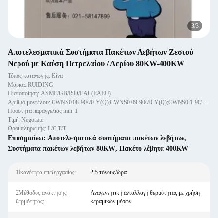
1
/
3
Αποτελεσματικά Συστήματα Πακέτων Λεβήτων Ζεστού
Νερού με Καύση Πετρελαίου / Αερίου 80KW-400KW
Τόπος καταγωγής: Κίνα
Μάρκα: RUIDING
Πιστοποίηση: ASME/GB/ISO/EAC(EAEU)
Αριθμό μοντέλου: CWNS0.08-90/70-Y(Q);CWNS0.09-90/70-Y(Q);CWNS0.1-90/70-Y(Q);CWNS0.12-90/70-Y(Q);CWNS0.15-90/70-Y(Q );
Ποσότητα παραγγελίας min: 1
Τιμή: Negotiate
Όροι πληρωμής: L/C,T/T
Επισημαίνω:
Αποτελεσματικά συστήματα πακέτων λεβήτων
,
Συστήματα πακέτων λεβήτων 80KW
,
Πακέτο λέβητα 400KW
1Ικανότητα επεξεργασίας:
2.5 τόνους/ώρα
2Μέθοδος ανάκτησης
Αναγεννητική ανταλλαγή θερμότητας με χρήση
θερμότητας:
κεραμικών μέσων