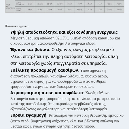
Πλεονεκτήματα
Υψηλή αποδοτικότητα και εξοικονόμηση ενέργειας
:
Μέγιστη θερμική απόδοση 92,17%, υψηλή απόδοση καυσίμου και
οικονομικότερα μακροπρόθεσμα λειτουργικά έξοδα.
Έξυπνο και βολικό
: Ο έξυπνος έλεγχος με ηλεκτρικό
κλειδί επιτρέπει την πλήρη αυτόματη λειτουργία, απλή
στη λειτουργία χωρίς επαγγελματία σε υπηρεσία.
Ευέλικτη προσαρμογή καυσίμων
: Υποστηρίζει τη
διασύνδεση πολλαπλών καυσίμων (διόλυμα, φυσικό αέριο,
υγροποιημένο αέριο) για να προσαρμόζεται στις συνθήκες
τροφοδοσίας ενέργειας των διαφόρων τοποθεσιών.
Ατμοσφαιρική πίεση και ασφάλεια
: Χωρίς κίνδυνο
λειτουργία υπό ατμοσφαιρική πίεση, σε συνδυασμό με προστασία
κατά της υπερβολικής θερμοκρασίας/υπερβολικής πίεσης,
εξασφαλίζοντας ασφαλέστερη και σταθερότερη λειτουργία.
Ευρεία εφαρμογή
: Κατάλληλο για κεντρική θέρμανση, εμπορικό
ζεστό νερό, βιομηχανική ανίχνευση κλπ. και βέλτιστη επιλογή για
μεσαία έως μεγάλα σενάρια ζήτησης ζεστού νερού.