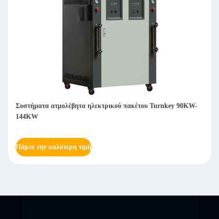
Οικολογικά φιλικά συστήματα λέβητα θερμού νερού με καύση
πετρελαίου / αερίου 1400KW-3500KW
Πάρτε την καλύτερη τιμή