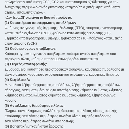
σωληνώσεων υπό πίεση GC1, GC2 και πιστοποιητικό εξειδίκευσης για τον
έλεγχο της περιβαλλοντικής ρύπανσης κατηγορίας Α (απόβλητα, απόβλητα
αερίων, απόβλητα υγρών).
- Δεν ξέρω.
3Ποια είναι τα βασικά προϊόντα;
(1) Καταστήματα αποτέφρωσης αποβλήτων:
Φούρνος αναγεννητικής θερμικής οξείδωσης (RTO), φούρνος αναγεννητικής
καταλυτικής οξείδωσης (RC0), φούρνος καταλυτικής οξείδωσης (C0),
θερμικός αποτεφρωτήρας υψηλής θερμοκρασίας (T0),Φούρνος καταλυτικής
απονιτρίωσης (SCR)
(2) Καύσιμο υγρών αποβλήτων:
Καύσιμο υγρών οργανικών αποβλήτων, καύσιμο υγρών αποβλήτων που
περιέχουν αλάτι, καύσιμο υπολειμμάτων βαρέων συστατικών
(3) Στερεός αποτεφρωτής:
Συνδυασμένοι καυστήρες περιστροφικών φούρνων, καυστήρες πυρόλυσης με
έλεγχο αερίου, καυστήρες υγροποιημένου στρώματος, καυστήρες βήματος
(4) Κεφάλαιο Α:
Μοντυλικό λέβητα θερμότητας αποβλήτων, λέβητα θερμότητας αποβλήτων
σήραγγας, ενσωματωμένο λέβητα αποτέφρωσης κλίματος κλίματος κλίματος
κλίματος κλίματος κλίματος κλίματος κλίματος κλίματος, λέβητα σωλήνα
καύσης
(5) Ανταλλάκτης θερμότητας πλάκας:
Πλήρως συγκολλημένος εναλλάκτης θερμότητας πλάκας πίεσης, υψηλής
απόδοσης εναλλάκτης θερμότητας σωλήνα δίνης, υψηλής απόδοσης
εναλλάκτης θερμότητας σωλήνα σπειροειδής
(6) Βοηθητική μηχανή αποτέφρωσης: