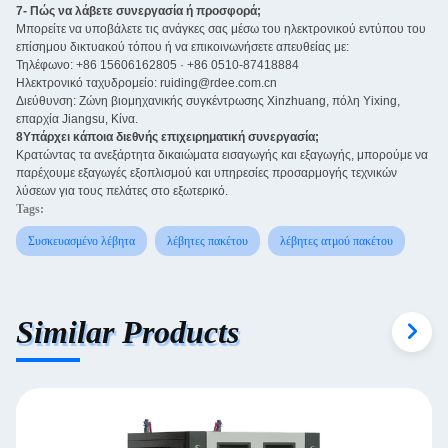
7- Πώς να λάβετε συνεργασία ή προσφορά;
Μπορείτε να υποβάλετε τις ανάγκες σας μέσω του ηλεκτρονικού εντύπου του
επίσημου δικτυακού τόπου ή να επικοινωνήσετε απευθείας με:
Τηλέφωνο: +86 15606162805 · +86 0510-87418884
Ηλεκτρονικό ταχυδρομείο: ruiding@rdee.com.cn
Διεύθυνση: Ζώνη βιομηχανικής συγκέντρωσης Xinzhuang, πόλη Yixing,
επαρχία Jiangsu, Κίνα.
8Υπάρχει κάποια διεθνής επιχειρηματική συνεργασία;
Κρατώντας τα ανεξάρτητα δικαιώματα εισαγωγής και εξαγωγής, μπορούμε να
παρέχουμε εξαγωγές εξοπλισμού και υπηρεσίες προσαρμογής τεχνικών
λύσεων για τους πελάτες στο εξωτερικό.
Tags:
Συσκευασμένο λέβητα
λέβητες πακέτου
λέβητες ατμού πακέτου
Similar Products