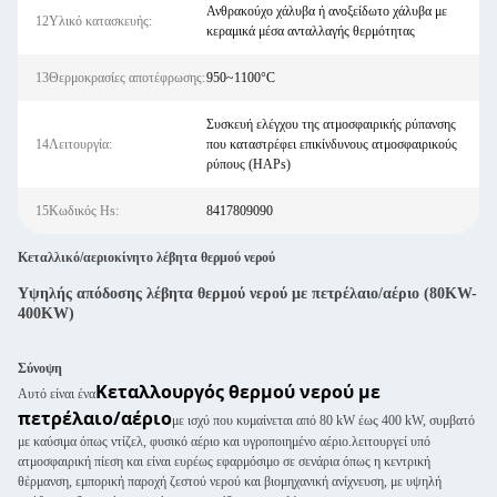
Ανθρακούχο χάλυβα ή ανοξείδωτο χάλυβα με
12Υλικό κατασκευής:
κεραμικά μέσα ανταλλαγής θερμότητας
13Θερμοκρασίες αποτέφρωσης:
950~1100°C
Συσκευή ελέγχου της ατμοσφαιρικής ρύπανσης
14Λειτουργία:
που καταστρέφει επικίνδυνους ατμοσφαιρικούς
ρύπους (HAPs)
15Κωδικός Hs:
8417809090
Κεταλλικό/αεριοκίνητο λέβητα θερμού νερού
Υψηλής απόδοσης λέβητα θερμού νερού με πετρέλαιο/αέριο (80KW-
400KW)
Σύνοψη
Κεταλλουργός θερμού νερού με
Αυτό είναι ένα
πετρέλαιο/αέριο
με ισχύ που κυμαίνεται από 80 kW έως 400 kW, συμβατό
με καύσιμα όπως ντίζελ, φυσικό αέριο και υγροποιημένο αέριο.λειτουργεί υπό
ατμοσφαιρική πίεση και είναι ευρέως εφαρμόσιμο σε σενάρια όπως η κεντρική
θέρμανση, εμπορική παροχή ζεστού νερού και βιομηχανική ανίχνευση, με υψηλή