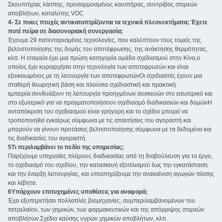
Σκουπτήρας λάσπης, προσαρμοσμένος καυστήρας, συντρίβας στερεών
αποβλήτων, καταλύτης VOC
4- Σε ποιες πτυχές αντικατοπτρίζονται τα τεχνικά πλεονεκτήματα; Έχετε
ποτέ πείρα σε διασυνοριακή συνεργασία;
Έχουμε 29 πατενταρισμένες τεχνολογίες, που καλύπτουν τους τομείς της
βελτιστοποίησης της δομής του αποτέφρωσης, της ανάκτησης θερμότητας,
κλπ. Η εταιρεία έχει μια πρώτη κατηγορία ομάδα σχεδιασμού στην Κίνα,ο
οποίος έχει κυριαρχήσει στην τεχνολογία των αποτεφρωτών και είναι
εξοικειωμένος με τη λειτουργία των αποτεφρωτώνΟι σχεδιαστές έχουν μια
σταθερή θεωρητική βάση και πλούσια σχεδιαστική και πρακτική
εμπειρία.συνδυάζουν τη λειτουργία προηγμένων συσκευών στο εσωτερικό και
στο εξωτερικό για να πραγματοποιήσουν σχεδιασμό διαδικασιών και δομώνΗ
ανταπόκριση του σχεδιασμού είναι γρήγορη και το σχέδιο μπορεί να
τροποποιηθεί εγκαίρως σύμφωνα με τις απαιτήσεις του αγοραστή και
μπορούν να γίνουν προτάσεις βελτιστοποίησης σύμφωνα με τα δεδομένα και
τις διαδικασίες του αγοραστή.
5Τι περιλαμβάνει το πεδίο της υπηρεσίας;
Παρέχουμε υπηρεσίες πλήρους διαδικασίας από τη διαβούλευση για το έργο,
το σχεδιασμό του σχεδίου, την κατασκευή εξοπλισμού έως την εγκατάσταση
και την έναρξη λειτουργίας, και υποστηρίζουμε την ανακαίνιση αγωγών πίεσης
και λέβητα.
6Υπάρχουν επιτυχημένες υποθέσεις για αναφορά;
Έχει εξυπηρετήσει πολλαπλές βιομηχανίες, συμπεριλαμβανομένων του
πετρελαίου, των χημικών, των φαρμακευτικών και της απόρριψης στερεών
αποβλήτων.Σχέδιο καύσης υγρών χημικών αποβλήτων, κλπ.