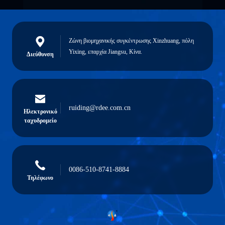
Ζώνη βιομηχανικής συγκέντρωσης Xinzhuang, πόλη
Yixing, επαρχία Jiangsu, Κίνα.
Διεύθυνση
ruiding@rdee.com.cn
Ηλεκτρονικό
ταχυδρομείο
0086-510-8741-8884
Τηλέφωνο