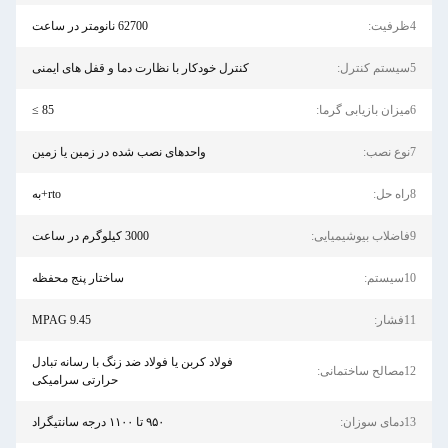
4ظرفیت:
62700 نانومتر در ساعت
5سیستم کنترل:
کنترل خودکار با نظارت دما و قفل های ایمنی
6میزان بازیابی گرما:
85 ≥
7نوع نصب:
واحدهای نصب شده در زمین یا زمین
8راه حل:
rto+به
9فاضلاب بیوشیمیایی:
3000 کیلوگرم در ساعت
10سیستم:
ساختار پنج محفظه
11فشار:
9.45 MPAG
فولاد کربن یا فولاد ضد زنگ با رسانه تبادل
12مصالح ساختمانی:
حرارتی سرامیکی
13دمای سوزان:
۹۵۰ تا ۱۱۰۰ درجه سانتیگراد