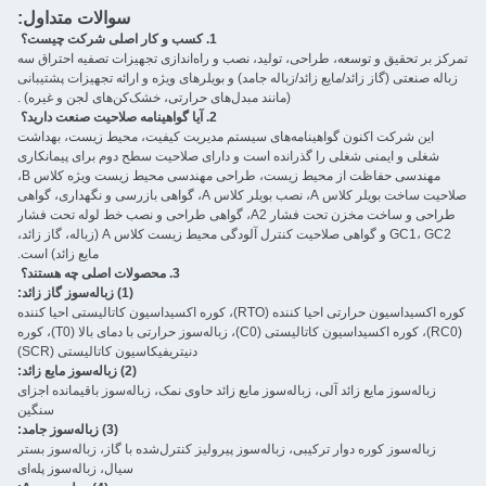
سوالات متداول:
1. کسب و کار اصلی شرکت چیست؟
‌
تمرکز بر تحقیق و توسعه، طراحی، تولید، نصب و راه‌اندازی تجهیزات تصفیه احتراق سه
زباله صنعتی (گاز زائد/مایع زائد/زباله جامد) و بویلرهای ویژه و ارائه تجهیزات پشتیبانی
(مانند مبدل‌های حرارتی، خشک‌کن‌های لجن و غیره) ‌.
2. آیا گواهینامه صلاحیت صنعت دارید؟ ‌
این شرکت اکنون گواهینامه‌های سیستم مدیریت کیفیت، محیط زیست، بهداشت
شغلی و ایمنی شغلی را گذرانده است و دارای صلاحیت سطح دوم برای پیمانکاری
مهندسی حفاظت از محیط زیست، طراحی مهندسی محیط زیست ویژه کلاس B،
صلاحیت ساخت بویلر کلاس A، نصب بویلر کلاس A، گواهی بازرسی و نگهداری، گواهی
طراحی و ساخت مخزن تحت فشار A2، گواهی طراحی و نصب خط لوله تحت فشار
GC1، GC2 و گواهی صلاحیت کنترل آلودگی محیط زیست کلاس A (زباله، گاز زائد،
مایع زائد) است.
3. محصولات اصلی چه هستند؟ ‌
(1) زباله‌سوز گاز زائد:
کوره اکسیداسیون حرارتی احیا کننده (RTO)، کوره اکسیداسیون کاتالیستی احیا کننده
(RC0)، کوره اکسیداسیون کاتالیستی (C0)، زباله‌سوز حرارتی با دمای بالا (T0)، کوره
دنیتریفیکاسیون کاتالیستی (SCR)
(2) زباله‌سوز مایع زائد:
زباله‌سوز مایع زائد آلی، زباله‌سوز مایع زائد حاوی نمک، زباله‌سوز باقیمانده اجزای
سنگین
(3) زباله‌سوز جامد:
زباله‌سوز کوره دوار ترکیبی، زباله‌سوز پیرولیز کنترل‌شده با گاز، زباله‌سوز بستر
سیال، زباله‌سوز پله‌ای