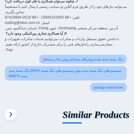
7. چگونه می‌توان همکاری یا نقل قول دریافت کرد؟
می‌توانید نیازهای خود را از طریق فرم آنلاین وب‌سایت رسمی ارسال کنید یا مستقیماً
تماس بگیرید:
تلفن: +86 15606162805 ; +86 0510-87418884
ایمیل: ruiding@rdee.com.cn
آدرس: منطقه تمرکز صنعتی Xinzhuang، شهر Yixing، استان جیانگسو، چین.
8. آیا همکاری تجاری بین‌المللی وجود دارد؟ ‌
با داشتن حقوق مستقل واردات و صادرات، می‌توانیم خدمات صادرات تجهیزات و
سفارشی‌سازی راه‌حل‌های فنی را برای مشتریان خارج از کشور ارائه دهیم.
Tags:
دیگ بسته بندی شده,بویلرهای بسته‌ای,بویلر بخار بسته‌ای
سیستم های دیگ بسته بندی موثر,سیستم های دیگ بسته 80KW,دیگ بسته بندی
شده 400KW
package steam boiler
Similar Products