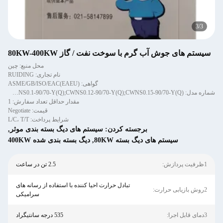
3
/
3
سیستم های جوش آب گرم با سوخت نفت / گاز 80KW-400KW
محل منبع: چین
نام تجاری: RUIDING
گواهی: ASME/GB/ISO/EAC(EAEU)
شماره مدل: CWNS0.08-90/70-Y(Q);CWNS0.09-90/70-Y(Q);CWNS0.1-90/70-Y(Q);CWNS0.12-90/70-Y(Q);CWNS0.15-90/70-Y(Q) ؛
مقدار حداقل تعداد سفارش: 1
قیمت: Negotiate
شرایط پرداخت: L/C، T/T
برجسته کردن:
سیستم های دیگ بسته بندی موثر
,
سیستم های دیگ بسته 80KW
,
دیگ بسته بندی شده 400KW
1ظرفیت پردازش:
2.5 تن در ساعت
تبادل حرارت احیا کننده با استفاده از رسانه های
2روش بازیابی حرارت:
سرامیکی
3دمای قابل اجرا:
535 درجه سانتیگراد