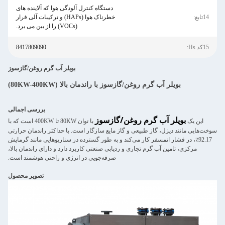
دستگاه کنترل آلودگی هوا که آلاینده های
14تابع:
خطرناک هوا (HAPs) و ترکیبات آلی فرار
(VOCs) را از بین می برد.
15کد Hs:
8417809090
بویلر آب گرم روغن/گازسوز
بویلر آب گرم روغن/گازسوز با راندمان بالا (80KW-400KW)
بررسی اجمالی
بویلر آب گرم روغن/گازسوز
این یک
با توان 80KW تا 400KW است که با
سوخت‌هایی مانند دیزل، گاز طبیعی و گاز مایع سازگار است. با حداکثر راندمان حرارتی
92.17٪، در فشار اتمسفر کار می‌کند و به طور گسترده در سناریوهایی مانند گرمایش
مرکزی، تامین آب گرم تجاری و ردیابی صنعتی کاربرد دارد و دارای راندمان بالا،
صرفه‌جویی در انرژی و راحتی هوشمند است.
تصویر محصول