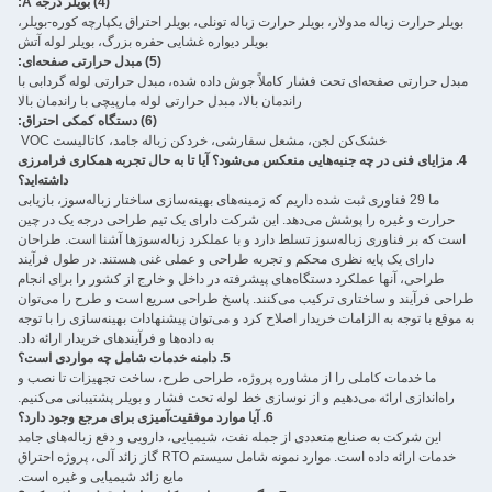
(4) بویلر درجه A:
بویلر حرارت زباله مدولار، بویلر حرارت زباله تونلی، بویلر احتراق یکپارچه کوره-بویلر،
بویلر دیواره غشایی حفره بزرگ، بویلر لوله آتش
(5) مبدل حرارتی صفحه‌ای:
مبدل حرارتی صفحه‌ای تحت فشار کاملاً جوش داده شده، مبدل حرارتی لوله گردابی با
راندمان بالا، مبدل حرارتی لوله مارپیچی با راندمان بالا
(6) دستگاه کمکی احتراق:
خشک‌کن لجن، مشعل سفارشی، خردکن زباله جامد، کاتالیست VOC ‌
4. مزایای فنی در چه جنبه‌هایی منعکس می‌شود؟ آیا تا به حال تجربه همکاری فرامرزی
داشته‌اید؟
ما 29 فناوری ثبت شده داریم که زمینه‌های بهینه‌سازی ساختار زباله‌سوز، بازیابی
حرارت و غیره را پوشش می‌دهد. این شرکت دارای یک تیم طراحی درجه یک در چین
است که بر فناوری زباله‌سوز تسلط دارد و با عملکرد زباله‌سوزها آشنا است. طراحان
دارای یک پایه نظری محکم و تجربه طراحی و عملی غنی هستند. در طول فرآیند
طراحی، آنها عملکرد دستگاه‌های پیشرفته در داخل و خارج از کشور را برای انجام
طراحی فرآیند و ساختاری ترکیب می‌کنند. پاسخ طراحی سریع است و طرح را می‌توان
به موقع با توجه به الزامات خریدار اصلاح کرد و می‌توان پیشنهادات بهینه‌سازی را با توجه
به داده‌ها و فرآیندهای خریدار ارائه داد.
5. دامنه خدمات شامل چه مواردی است؟
ما خدمات کاملی را از مشاوره پروژه، طراحی طرح، ساخت تجهیزات تا نصب و
راه‌اندازی ارائه می‌دهیم و از نوسازی خط لوله تحت فشار و بویلر پشتیبانی می‌کنیم.
6. آیا موارد موفقیت‌آمیزی برای مرجع وجود دارد؟
این شرکت به صنایع متعددی از جمله نفت، شیمیایی، دارویی و دفع زباله‌های جامد
خدمات ارائه داده است. موارد نمونه شامل سیستم RTO گاز زائد آلی، پروژه احتراق
مایع زائد شیمیایی و غیره است.