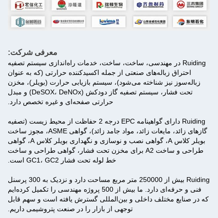
معرفی شرکت:
Ruiding در مهندسی، ساخت، ساخت، خدمات راه‌اندازی سیستم تصفیه
احتراق زباله‌های صنعتی از جمله اکسیدکننده حرارتی (که به عنوان
زباله‌سوز نیز شناخته می‌شود)، سیستم بازیابی حرارت (بویلر)، مخزن
تحت فشار، سیستم تصفیه گاز دودکش (DeSOX، DeNOx) و مبدل
حرارتی صفحه‌ای و غیره تخصص دارد.
Ruiding دارای گواهینامه EPC درجه 2 حفاظت از محیط زیست (تصفیه
گازهای زائد، مایعات زائد، مواد جامد زائد)، گواهی ASME، مجوز ساخت
بویلر کلاس A، گواهی نصب و نوسازی و نگهداری بویلر کلاس A، گواهی
طراحی و ساخت A2 برای مخزن تحت فشار، گواهی طراحی و ساخت
خط لوله تحت فشار GC1، GC2 است.
Ruiding بیش از 250000 متر مربع مساحت دارد و نزدیک به 300 پرسنل
فنی و حرفه‌ای دارد. ما بیش از 500 پروژه مهندسی را تکمیل کرده‌ایم
که در صنایع مختلف داخلی و بین‌المللی گسترش یافته است و سهم قابل
توجهی از بازار را در صنعت پتروشیمی داریم.