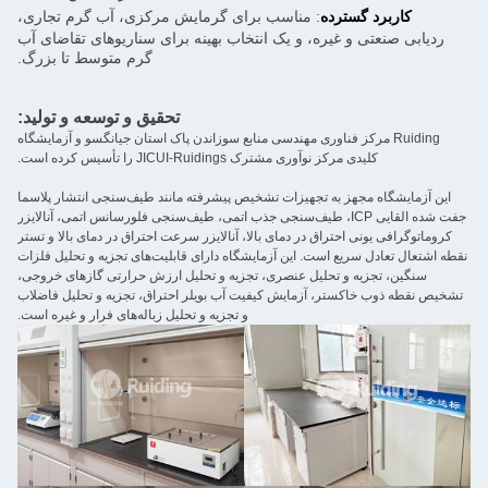
کاربرد گسترده
: مناسب برای گرمایش مرکزی، آب گرم تجاری،
ردیابی صنعتی و غیره، و یک انتخاب بهینه برای سناریوهای تقاضای آب
گرم متوسط ​​تا بزرگ.
تحقیق و توسعه و تولید:
Ruiding مرکز فناوری مهندسی منابع سوزاندن پاک استان جیانگسو و آزمایشگاه
کلیدی مرکز نوآوری مشترک JICUI-Ruidings را تأسیس کرده است.
این آزمایشگاه مجهز به تجهیزات تشخیص پیشرفته مانند طیف‌سنجی انتشار پلاسما
جفت شده القایی ICP، طیف‌سنجی جذب اتمی، طیف‌سنجی فلورسانس اتمی، آنالایزر
کروماتوگرافی یونی احتراق در دمای بالا، آنالایزر سرعت احتراق در دمای بالا و تستر
نقطه اشتعال تعادل سریع است. این آزمایشگاه دارای قابلیت‌های تجزیه و تحلیل فلزات
سنگین، تجزیه و تحلیل عنصری، تجزیه و تحلیل ارزش حرارتی گازهای خروجی،
تشخیص نقطه ذوب خاکستر، آزمایش کیفیت آب بویلر احتراق، تجزیه و تحلیل فاضلاب
و تجزیه و تحلیل زباله‌های فرار و غیره است.