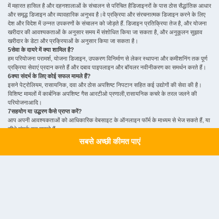
में महारत हासिल है और दहनशालाओं के संचालन से परिचित हैडिजाइनरों के पास ठोस सैद्धांतिक आधार
और समृद्ध डिजाइन और व्यावहारिक अनुभव है।वे प्रक्रिया और संरचनात्मक डिजाइन करने के लिए
देश और विदेश में उन्नत उपकरणों के संचालन को जोड़ते हैं. डिजाइन प्रतिक्रिया तेज है, और योजना
खरीदार की आवश्यकताओं के अनुसार समय में संशोधित किया जा सकता है, और अनुकूलन सुझाव
खरीदार के डेटा और प्रक्रियाओं के अनुसार किया जा सकता है।
5सेवा के दायरे में क्या शामिल है?
हम परियोजना परामर्श, योजना डिजाइन, उपकरण विनिर्माण से लेकर स्थापना और कमीशनिंग तक पूर्ण
प्रक्रिया सेवाएं प्रदान करते हैं और दबाव पाइपलाइन और बॉयलर नवीनीकरण का समर्थन करते हैं।
6क्या संदर्भ के लिए कोई सफल मामले हैं?
इसने पेट्रोलियम, रासायनिक, दवा और ठोस अपशिष्ट निपटान सहित कई उद्योगों की सेवा की है।
विशिष्ट मामलों में कार्बनिक अपशिष्ट गैस आरटीओ प्रणाली,रासायनिक कचरे के तरल जलने की
परियोजनाआदि।
7सहयोग या उद्धरण कैसे प्राप्त करें?
आप अपनी आवश्यकताओं को आधिकारिक वेबसाइट के ऑनलाइन फॉर्म के माध्यम से भेज सकते हैं, या
सीधे संपर्क कर सकते हैंः
टेलीफोनः +86 15606162805 ; +86 0510-87418884
सबसे अच्छी कीमत पाएं
Get a Quote
ईमेलः ruiding@rdee.com.cn
पताः चीन के जियांगसू प्रांत के यिक्सिंग शहर में शिनझुआंग औद्योगिक एकाग्रता क्षेत्र।
8क्या कोई अंतरराष्ट्रीय व्यापारिक सहयोग है?
स्वतंत्र आयात और निर्यात अधिकारों को धारण करते हुए, हम विदेशी ग्राहकों के लिए उपकरण निर्यात
और तकनीकी समाधान अनुकूलन सेवाएं प्रदान कर सकते हैं।
Tags:
पैकेज्ड बॉयलर
पैकेज बॉयलर
पैकेज स्टीम बॉयलर