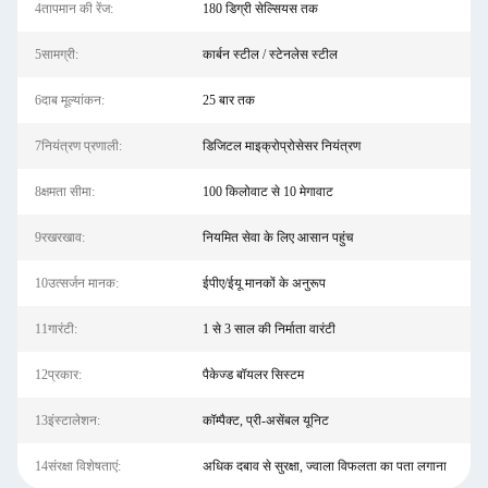
4तापमान की रेंज:
180 डिग्री सेल्सियस तक
5सामग्री:
कार्बन स्टील / स्टेनलेस स्टील
6दाब मूल्यांकन:
25 बार तक
7नियंत्रण प्रणाली:
डिजिटल माइक्रोप्रोसेसर नियंत्रण
8क्षमता सीमा:
100 किलोवाट से 10 मेगावाट
9रखरखाव:
नियमित सेवा के लिए आसान पहुंच
10उत्सर्जन मानक:
ईपीए/ईयू मानकों के अनुरूप
11गारंटी:
1 से 3 साल की निर्माता वारंटी
12प्रकार:
पैकेज्ड बॉयलर सिस्टम
13इंस्टालेशन:
कॉम्पैक्ट, प्री-असेंबल यूनिट
14संरक्षा विशेषताएं:
अधिक दबाव से सुरक्षा, ज्वाला विफलता का पता लगाना