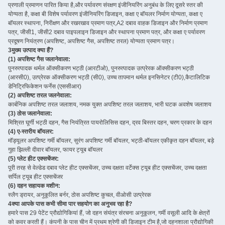
प्रणाली प्रमाणन पारित किया है,और पर्यावरण संरक्षण इंजीनियरिंग अनुबंध के लिए दूसरे स्तर की
योग्यता है, कक्षा बी विशेष पर्यावरण इंजीनियरिंग डिजाइन, कक्षा ए बॉयलर निर्माण योग्यता, कक्षा ए
बॉयलर स्थापना, निरीक्षण और रखरखाव प्रमाण पत्र,A2 दबाव वाहक डिजाइन और निर्माण प्रमाण
पत्र, जीसी1, जीसी2 दबाव पाइपलाइन डिजाइन और स्थापना प्रमाण पत्र, और कक्षा ए पर्यावरण
प्रदूषण नियंत्रण (अपशिष्ट, अपशिष्ट गैस, अपशिष्ट तरल) योग्यता प्रमाण पत्र।
3मुख्य उत्पाद क्या हैं?
(1) अपशिष्ट गैस जलानेवाला:
पुनरुत्पादक थर्मल ऑक्सीकरण भट्ठी (आरटीओ), पुनरुत्पादक उत्प्रेरक ऑक्सीकरण भट्ठी
(आरसी0), उत्प्रेरक ऑक्सीकरण भट्ठी (सी0), उच्च तापमान थर्मल इनसिनेटर (टी0),कैटालिटिक
डेनिट्रिफिकेशन फर्नेस (एससीआर)
(2) अपशिष्ट तरल जलनेवाला:
कार्बनिक अपशिष्ट तरल जलाशय, नमक युक्त अपशिष्ट तरल जलाशय, भारी घटक अवशेष जलाशय
(3) ठोस जलानेवाला:
मिश्रित घूर्णी भट्ठी दहन, गैस नियंत्रित पायरोलिसिस दहन, द्रव बिस्तर दहन, चरण प्रकार के दहन
(4) ए-स्तरीय बॉयलर:
मॉड्यूलर अपशिष्ट गर्मी बॉयलर, सुरंग अपशिष्ट गर्मी बॉयलर, भट्ठी-बॉयलर एकीकृत दहन बॉयलर, बड़े
गुहा झिल्ली दीवार बॉयलर, फायर ट्यूब बॉयलर
(5) प्लेट हीट एक्सचेंजर:
पूरी तरह से वेल्डेड दबाव प्लेट हीट एक्सचेंजर, उच्च दक्षता वर्टेक्स ट्यूब हीट एक्सचेंजर, उच्च दक्षता
सर्पिल ट्यूब हीट एक्सचेंजर
(6) दहन सहायक मशीन:
स्लैग ड्रायर, अनुकूलित बर्नर, ठोस अपशिष्ट कुचल, वीओसी उत्प्रेरक
4क्या आपके पास कभी सीमा पार सहयोग का अनुभव रहा है?
हमारे पास 29 पेटेंट प्रौद्योगिकियां हैं, जो दहन संयंत्र संरचना अनुकूलन, गर्मी वसूली आदि के क्षेत्रों
को कवर करती हैं। कंपनी के पास चीन में प्रथम श्रेणी की डिजाइन टीम है,जो दहनशाला प्रौद्योगिकी