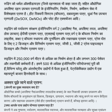
रुडिंग को थर्मल ऑक्सीडायज़र (जिसे दहनशाला भी कहा जाता है) सहित औद्योगिक
अपशिष्ट दहन उपचार प्रणाली के इंजीनियरिंग, निर्माण, निर्माण, कमीशन सेवा में
विशेषज्ञता प्राप्त है।,हीट रिकवरी सिस्टम (बॉयलर), दबावयुक्त पात्र, धुआं गैस उपचार
प्रणाली (DeSOX, DeNOx) और प्लेट हीट एक्सचेंजर आदि।
रुइडिंग को पर्यावरण संरक्षण इंजीनियरिंग वर्ग 2 (अवशिष्ट गैस, अपशिष्ट तरल, अपशिष्ट
ठोस उपचार) ईपीसी प्रमाण पत्र, एएसएमई प्रमाण पत्र,वर्ग ए के बॉयलर निर्माण का
लाइसेंस, कक्षा ए बॉयलर स्थापना और पुनर्मिलन और रखरखाव प्रमाण पत्र, प्रेस पोत
के लिए ए 2 डिजाइन और विनिर्माण प्रमाण पत्र, जीसी 1, जीसी 2 प्रेस पाइपलाइन
डिजाइन और निर्माण प्रमाण पत्र।
रुइडिंग में 250,000 वर्ग मीटर से अधिक का निर्माण क्षेत्र है और लगभग 300 पेशेवर
और तकनीकी कर्मचारी हैं। हमने 500 से अधिक इंजीनियरिंग परियोजनाएं पूरी की
हैं,विभिन्न घरेलू और अंतर्राष्ट्रीय उद्योगों में फैला हुआ है, पेट्रोकेमिकल उद्योग में एक
महत्वपूर्ण बाजार हिस्सेदारी के साथ।
अक्सर पूछे जाने वाले प्रश्न:
1कंपनी का मुख्य व्यवसाय क्या है?
औद्योगिक कचरे (अपशिष्ट गैस/अपशिष्ट तरल/ठोस कचरा) के जल निकासी उपचार उपकरण और
विशेष बॉयलरों के अनुसंधान एवं विकास, डिजाइन, उत्पादन, स्थापना और चालू करने पर ध्यान केंद्रित
करना।और सहायक उपकरण (जैसे हीट एक्सचेंजर) प्रदान करते हैं, कीचड़ ड्रायर आदि) ।
2क्या आपके पास उद्योग योग्यता प्रमाण पत्र है?
कंपनी ने अब गुणवत्ता, पर्यावरण, व्यावसायिक स्वास्थ्य, और व्यावसायिक स्वच्छता और सुरक्षा प्रबंधन