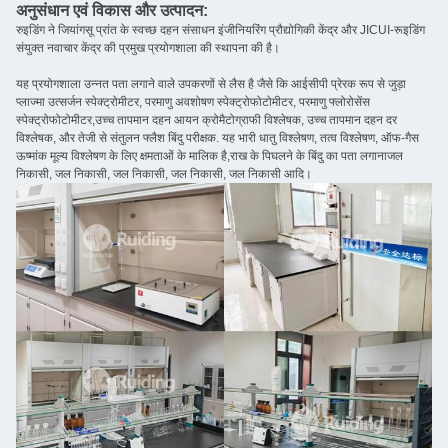
अनुसंधान एवं विकास और उत्पादन:
रुइडिंग ने जियांगसू प्रांत के स्वच्छ दहन संसाधन इंजीनियरिंग प्रौद्योगिकी केंद्र और JICUI-रूइडिंग
संयुक्त नवाचार केंद्र की प्रमुख प्रयोगशाला की स्थापना की है।
यह प्रयोगशाला उन्नत पता लगाने वाले उपकरणों से लैस है जैसे कि आईसीपी प्रेरक रूप से जुड़ा
प्लाज्मा उत्सर्जन स्पेक्ट्रोमीटर, परमाणु अवशोषण स्पेक्ट्रोफोटोमीटर, परमाणु फ्लोरोसेंस
स्पेक्ट्रोफोटोमीटर,उच्च तापमान दहन आयन क्रोमैटोग्राफी विश्लेषक, उच्च तापमान दहन दर
विश्लेषक, और तेजी से संतुलन फ्लैश बिंदु परीक्षक. यह भारी धातु विश्लेषण, तत्व विश्लेषण, ऑफ-गैस
ऊष्मांक मूल्य विश्लेषण के लिए क्षमताओं के मालिक है,राख के पिघलने के बिंदु का पता लगानाजल
निकासी, जल निकासी, जल निकासी, जल निकासी, जल निकासी आदि।