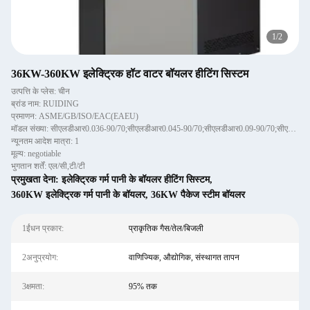
1
/
2
36KW-360KW इलेक्ट्रिक हॉट वाटर बॉयलर हीटिंग सिस्टम
उत्पत्ति के प्लेस: चीन
ब्रांड नाम: RUIDING
प्रमाणन: ASME/GB/ISO/EAC(EAEU)
मॉडल संख्या: सीएलडीआर0.036-90/70;सीएलडीआर0.045-90/70;सीएलडीआर0.09-90/70;सीएलडीआर0.108-90/70;सीएलडीआर0.15-90/70;सी
न्यूनतम आदेश मात्रा: 1
मूल्य: negotiable
भुगतान शर्तें: एल/सी,टी/टी
प्रमुखता देना:
इलेक्ट्रिक गर्म पानी के बॉयलर हीटिंग सिस्टम
,
360KW इलेक्ट्रिक गर्म पानी के बॉयलर
,
36KW पैकेज स्टीम बॉयलर
1ईंधन प्रकार:
प्राकृतिक गैस/तेल/बिजली
2अनुप्रयोग:
वाणिज्यिक, औद्योगिक, संस्थागत तापन
3क्षमता:
95% तक