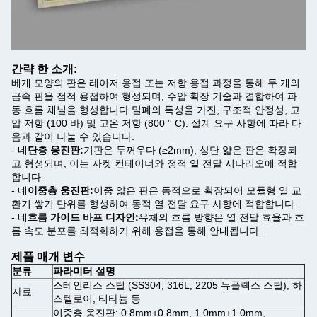
간략 한 소개:
베개 모양의 판은 레이저 용접 또는 저항 용접 과정을 통해 두 개의
금속 판을 점적 용접하여 형성되며, 수압 확장 기술과 결합하여 파
동 흐름 채널을 형성합니다.밀폐의 특성을 가진, 구조적 안정성, 고
압 저항 (100 바) 및 고온 저항 (800 ° C). 설계 요구 사항에 따라 다
음과 같이 나눌 수 있습니다.
- 네
단층 웅진판:
기판은 두꺼우다 (≥2mm), 상단 얇은 판은 확장되
고 형성되며, 이는 자켓 컨테이너와 정적 열 전달 시나리오에 적합
합니다.
- 네
이중층 웅진판:
이중 얇은 판은 동적으로 확장되어 모듈형 열 교
환기 쌓기 단위를 형성하여 동적 열 전달 요구 사항에 적합합니다.
- 네
흐름 가이드 바프 디자인:
유체의 흐름 방향은 열 전달 효율과 흐
름 속도 분포를 최적화하기 위해 용접을 통해 안내됩니다.
제품 매개 변수
분류
파라미터 설명
스테인리스 스틸 (SS304, 316L, 2205 듀플렉스 스틸), 하
자료
스텔로이, 티타늄 등
이중층 웅진판: 0.8mm+0.8mm, 1.0mm+1.0mm,