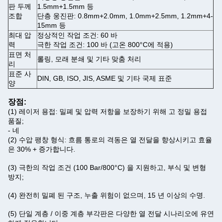
판 두께
1.5mm+1.5mm 등
조합
단층 웅진판: 0.8mm+2.0mm, 1.0mm+2.5mm, 1.2mm+4-
15mm 등
최대 압
정상적인 작업 조건: 60 바
력
극한 작업 조건: 100 바 (고온 800°C에 적용)
표면 처
롤링, 모래 분쇄 및 기타 맞춤 처리
리
표준 사
DIN, GB, ISO, JIS, ASME 및 기타 국제 표준
양
장점:
(1) 레이저 용접: 밀폐 및 압력 저항을 보장하기 위해 고 정밀 용접
품질;
- 네
(2) 수압 팽창 형식: 흐름 통로의 격동은 열 전달을 향상시키고 효율
은 30% + 증가합니다.
(3) 극한의 작업 조건 (100 Bar/800°C) 을 지원하고, 부식 및 변형
방지;
(4) 완전히 밀폐 된 구조, 누출 위험이 없으며, 15 년 이상의 수명.
(5) 단일 계층 / 이중 계층 부각판은 다양한 열 전달 시나리오에 유연