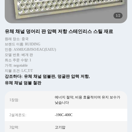
2
/
2
유체 채널 덩어리 판 압력 저항 스테인리스 스틸 재료
원래 장소: 중국
브랜드 이름: RUIDING
인증: ASME/GB/ISO/EAC(EAEU)
모델 번호: 베개 판
최소 주문 수량: 1
가격: negotiable
지불 조건: L/C,T/T
강조하다:
유체 채널 덤불판
,
덩굴판 압력 저항
,
유체 채널 덤불 철판
에너지 절약, 비용 효율적이며 유지 보수가
1장점:
낮습니다
2설계온도:
-196C-400C
3압력:
고기압