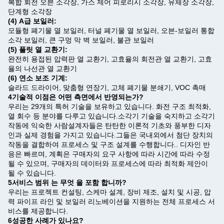
복합 회전 오븐 소각장, 가스 제어 피로리시 소각장, 유체장 소각장,
단계형 소각장
(4) A급 보일러:
모듈형 폐기물 열 보일러, 터널 폐기물 열 보일러, 오븐-보일러 통합
소각 보일러, 큰 구멍 막 벽 보일러, 불관 보일러
(5) 플릿 열 교환기:
완전히 용접된 압력판 열 교환기, 고효율의 회전관 열 교환기, 고효
율의 나선관 열 교환기
(6) 연소 보조 기계:
슬라드 드라이어, 맞춤형 연장기, 고체 폐기물 분쇄기, VOC 촉매
4기술적 이점은 어떤 측면에서 반영되는가?
우리는 29개의 특허 기술을 보유하고 있습니다. 화전 구조 최적화,
열 회수 등 분야를 다루고 있습니다.소각기 기술을 숙지하고 소각기
작동에 익숙한 사람설계자들은 탄탄한 이론적 기초와 풍부한 디자
인과 실제 경험을 가지고 있습니다.그들은 국내외에서 첨단 장치의
작동을 결합하여 프로세스 및 구조 설계를 수행합니다.. 디자인 반
응은 빠르며, 계획은 구매자의 요구 사항에 따라 시간에 따라 수정
될 수 있으며, 구매자의 데이터와 프로세스에 따라 최적화 제안이
될 수 있습니다.
5서비스 범위 는 무엇 을 포함 합니까?
우리는 프로젝트 컨설팅, 스케마 설계, 장비 제조, 설치 및 시공, 압
력 파이프 라인 및 보일러 리노베이션을 지원하는 전체 프로세스 서
비스를 제공합니다.
6성공한 사례가 있나요?