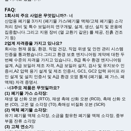
FAQ:
1회사의 주요 사업은 무엇입니까?
- 네
산업용 폐기물 3가지 (폐기물 가스/폐기물 액체/고체 폐기물) 소각
처리 장비 및 특수 보일러의 연구개발, 설계, 생산, 설치 및 운용에
집중합니다.그리고 지원 장비 (열 교환기 같은) 를 제공, 진흙 건조
기 등)
2업계 자격증을 가지고 있나요?
회사는 현재 품질, 환경, 직업 건강, 직업 위생 및 안전 관리 시스템
인증을 통과했습니다.그리고 환경 보호 엔지니어링 계약에 대한 두
번째 수준의 자격을 가지고 있습니다., B급 특수 환경 엔지니어링
설계, A급 보일러 제조 자격, A급 보일러 설치, 검사 및 유지보수 인
증서,A2 압력 용기 설계 및 제조 인증서, GC1, GC2 압력 파이프 라
인 설계 및 설치 인증서 및 A급 환경 오염 통제 (폐기물, 폐 가스, 폐
액체) 자격 증명서.
- 네
3주요 제품은 무엇일까요?
(1) 폐기물 가스 소각장:
재생 열 산화 오븐 (RTO), 재생 촉매 산화 오븐 (RC0), 촉매 산화 오
븐 (C0), 고온 열 소각장 (T0),촉매성 비질화 오븐 (SCR)
(2) 액체 폐기물 소각장:
유기 폐기물 액체 소각장, 소금을 함유한 폐기물 액체 소각장, 중부
부품 잔류 소각장
(3) 고체 연소기: