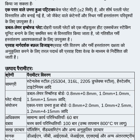
किया जा सकता हैः
एक परत वाले उभरा हुआ पट्टिकाः
बेस प्लेट मोटी (≥2 मिमी) है, और शीर्ष पतली प्लेट
विस्तारित और बनाई गई है, जो जैकेट वाले कंटेनरों और स्थिर गर्मी हस्तांतरण परिदृश्यों
के लिए उपयुक्त है।
डबल-लेयर इम्बोस्ड प्लेट:
दोहरी पतली प्लेटों को एक मॉड्यूलर हीट एक्सचेंजर स्टैकिंग
यूनिट बनाने के लिए सममित रूप से विस्तारित किया जाता है, जो गतिशील गर्मी
हस्तांतरण आवश्यकताओं के लिए उपयुक्त है।
प्रवाह मार्गदर्शक बफ़ल डिजाइन
प्रवाह गति वितरण और गर्मी हस्तांतरण दक्षता को
अनुकूलित करने के लिए तरल पदार्थ की प्रवाह दिशा वेल्ड के माध्यम से निर्देशित की
जाती है।
उत्पाद पैरामीटरः
श्रेणी
पैरामीटर विवरण
स्टेनलेस स्टील (SS304, 316L, 2205 डुप्लेक्स स्टील), हैस्टेलॉय,
सामग्री
टाइटेनियम आदि
डबल-लेयर रिम्बॉस्ड बोर्डः 0.8mm+0.8mm, 1.0mm+1.0mm,
प्लेट मोटाई
1.5mm+1.5mm आदि;
संयोजन
एकल-परत उभरा हुआ बोर्डः 0.8mm+2.0mm, 1.0mm+2.5mm,
1.2mm+4-15mm आदि
अधिकतम
सामान्य कार्य परिस्थितियाँः 60 बार
दबाव
चरम कार्य परिस्थितियाँः 100 बार (उच्च तापमान 800°C पर लागू)
सतह उपचार
पॉलिशिंग, सैंडब्लास्टिंग और अन्य अनुकूलित उपचार
मानक
डीआईएन, जीबी, आईएसओ, जेआईएस, एएसएमई और अन्य अंतरराष्ट्रीय