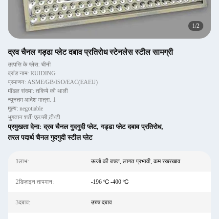
2
/
2
द्रव चैनल गड्ढा प्लेट दबाव प्रतिरोध स्टेनलेस स्टील सामग्री
उत्पत्ति के प्लेस: चीनी
ब्रांड नाम: RUIDING
प्रमाणन: ASME/GB/ISO/EAC(EAEU)
मॉडल संख्या: तकिये की थाली
न्यूनतम आदेश मात्रा: 1
मूल्य: negotiable
भुगतान शर्तें: एल/सी,टी/टी
प्रमुखता देना:
द्रव चैनल गुदगुदी प्लेट
,
गड्ढा प्लेट दबाव प्रतिरोध
,
तरल पदार्थ चैनल गुदगुदी स्टील प्लेट
1लाभ:
ऊर्जा की बचत, लागत प्रभावी, कम रखरखाव
2डिज़ाइन तापमान:
-196 ℃ -400 ℃
3दबाव:
उच्च दबाव