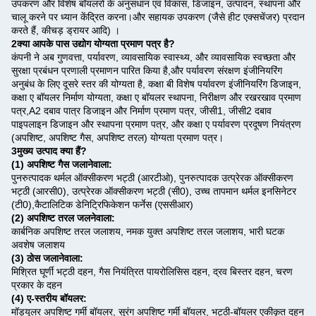
उपकरण और विशेष बॉयलरों के अनुसंधान एवं विकास, डिजाइन, उत्पादन, स्थापना और
चालू करने पर ध्यान केंद्रित करना।और सहायक उपकरण (जैसे हीट एक्सचेंजर) प्रदान
करते हैं, कीचड़ ड्रायर आदि) ।
2क्या आपके पास उद्योग योग्यता प्रमाण पत्र है?
कंपनी ने अब गुणवत्ता, पर्यावरण, व्यावसायिक स्वास्थ्य, और व्यावसायिक स्वच्छता और
सुरक्षा प्रबंधन प्रणाली प्रमाणन पारित किया है,और पर्यावरण संरक्षण इंजीनियरिंग
अनुबंध के लिए दूसरे स्तर की योग्यता है, कक्षा बी विशेष पर्यावरण इंजीनियरिंग डिजाइन,
कक्षा ए बॉयलर निर्माण योग्यता, कक्षा ए बॉयलर स्थापना, निरीक्षण और रखरखाव प्रमाण
पत्र,A2 दबाव पात्र डिजाइन और निर्माण प्रमाण पत्र, जीसी1, जीसी2 दबाव
पाइपलाइन डिजाइन और स्थापना प्रमाण पत्र, और कक्षा ए पर्यावरण प्रदूषण नियंत्रण
(अपशिष्ट, अपशिष्ट गैस, अपशिष्ट तरल) योग्यता प्रमाण पत्र।
3मुख्य उत्पाद क्या हैं?
(1) अपशिष्ट गैस जलानेवाला:
पुनरुत्पादक थर्मल ऑक्सीकरण भट्ठी (आरटीओ), पुनरुत्पादक उत्प्रेरक ऑक्सीकरण
भट्ठी (आरसी0), उत्प्रेरक ऑक्सीकरण भट्ठी (सी0), उच्च तापमान थर्मल इनसिनेटर
(टी0),कैटालिटिक डेनिट्रिफिकेशन फर्नेस (एससीआर)
(2) अपशिष्ट तरल जलनेवाला:
कार्बनिक अपशिष्ट तरल जलाशय, नमक युक्त अपशिष्ट तरल जलाशय, भारी घटक
अवशेष जलाशय
(3) ठोस जलानेवाला:
मिश्रित घूर्णी भट्ठी दहन, गैस नियंत्रित पायरोलिसिस दहन, द्रव बिस्तर दहन, चरण
प्रकार के दहन
(4) ए-स्तरीय बॉयलर:
मॉड्यूलर अपशिष्ट गर्मी बॉयलर, सुरंग अपशिष्ट गर्मी बॉयलर, भट्ठी-बॉयलर एकीकृत दहन