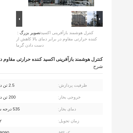
کنترل هوشمند بازآفرینی اکسید
تصویر بزرگ :
کننده حرارتی مقاوم در برابر دمای بالا کاهش از
دست دادن گرما
کنترل هوشمند بازآفرینی اکسید کننده حرارتی مقاوم در
شرح
ظرفیت پردازش:
2.5 تن در ساعت
خروجی بخار:
200 تن در ساعت
دمای بخار:
535 درجه سانتیگراد
زمان تحویل:
۲ تا ۶ م
کد HS:
9090