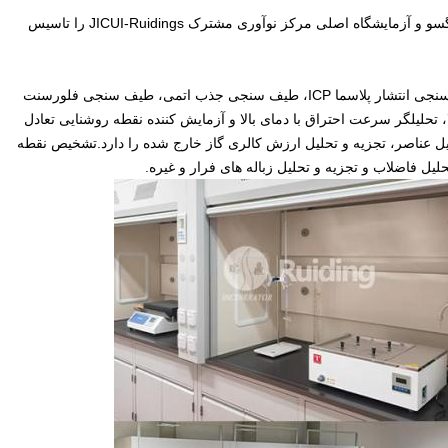
رویدینگ مرکز فناوری مهندسی منابع سوزان پاک استان جیانگسو و آزمایشگاه اصلی مرکز نوآوری مشترک JICUI-Ruidings را تاسیس
آزمایشگاه مجهز به تجهیزات پیشرفته تشخیص مانند طیف سنجی انتشار پلاسما ICP، طیف سنجی جذب اتمی، طیف سنجی فلورسنت
، تحلیلگر سرعت احتراق با دمای بالا و آزمایش کننده نقطه روشنایی تعادل
لیل عناصر، تجزیه و تحلیل ارزش کالری گاز خارج شده را دارد.تشخیص نقطه
 فاضلاب و تجزیه و تحلیل زباله های فرار و غیره.