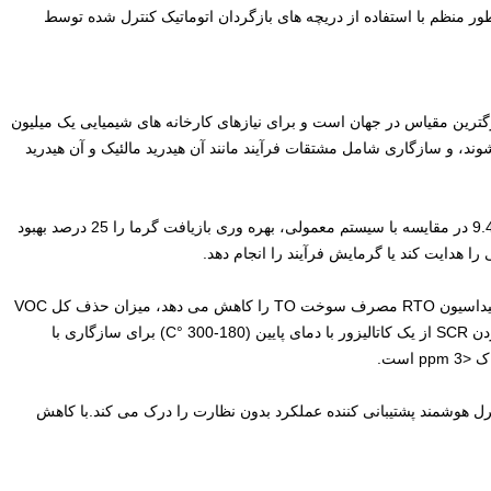
طور منظم با استفاده از دریچه های بازگردان اتوماتیک کنترل شده توسط
ها 480،000 Nm3 / h است، که بزرگترین مقیاس در جهان است و برای نیازهای کارخانه های شیمیایی یک میلیون
د، و سازگاری شامل مشتقات فرآیند مانند آن هیدرید مالئیک و آن هیدرید
(2) تکنولوژی تولید مشترک بخار با فشار بالا 9.45MPaG/535°C در مقایسه با سیستم معمولی، بهره وری بازیافت گرما را 25 درصد بهبود
ا هدایت کند یا گرمایش فرآیند را انجام دهد.
(3) با استفاده از فناوری اتصال فرآیند RTO + TO، پیش اکسیداسیون RTO مصرف سوخت TO را کاهش می دهد، میزان حذف کل VOC
≥99.5٪ و انتشار NOx <50 mg/m3 است.سیستم ضد نیتر کردن SCR از یک کاتالیزور با دمای پایین (180-300 °C) برای سازگاری با
است.
رل هوشمند پشتیبانی کننده عملکرد بدون نظارت را درک می کند.با کاهش