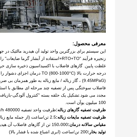
معرفی محصول:
زنجیره فرآیند "RTO+TO+استفاده از آبشار گر
درجه حرارت بالا TO (800-1000°C)
فاضلاب سوختگی پس از تصفیه چند مرحله ای مطابق با استاندا
مجدد می شود.تشکیل یک حلقه بسته "کنترول آلودگی-بازیافت ا
100 میلیون یوآن است.
ظرفیت تصفیه گازهای زباله:
ظرفیت واحد تصفیه 480000 Nm3/h (بزرگترین واحد واحد هوا در جهان)
ظرفیت تصفیه مایعات زباله:
2.5 تن/ساعت (از جمله مایع زباله های آلی)
مقیاس سالانه درمان:
150،000 تن از گازهای فاضلاب آن هیدرید مالئیک و مایع فاضلاب پشتیبانی
تولید بخار:
200 تن/ساعت (ابری اشباع شده با فشار بالا)