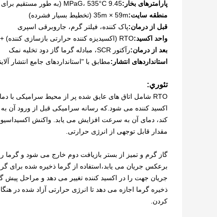
پارامترهای بخار:
9.45 MPaG، 535°C (به طور مستقیم برای گرم کردن سیستم آب شور استفاده می شود)
منطقه سایت:
35m × 59m (تخطيط بسیار فشرده)
قبل از درمان:
پاک کننده، فیلتر گرم، جاروبرقی اسپری
واحد اکسید:
RTO (اکسیدیزه کننده حرارتی بازسازی کننده) + TO (محرق حرارتی)
بعد از درمان:
رآکتور SCR، مبادله گرما گاز دود تخلیه نمک
استانداردهای انتشار:
مطابق با "استانداردهای جامع انتشار آلاینده های هوا" چین ( 16297-1996
تئوري:
RTO شامل اتاق های عایق شده پر از محیط سرامیکی با دمای
اکسید کننده می شود.که رسانه سرامیکی قبل از ورود آن به
مقدار قابل توجهی از انرژی حرارتی.
گاز گرم و تمیز از بستر بازیافت دوم خارج می شود و گرما ر
برعکس جریان می یابد،استفاده از گرما ذخیره شده برای گرم 
جریان جهت را در اکسید کننده تغییر می دهد و مراحل پیش گرم
ذخیره گرما اجازه می دهد تا انرژی حرارتی آزاد شده در 
کردن.