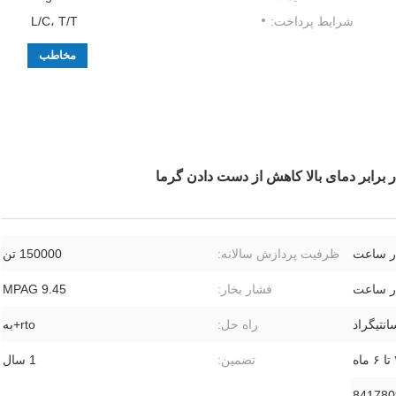
شرایط پرداخت:
L/C، T/T
مخاطب
 برابر دمای بالا کاهش از دست دادن گرما
ظرفیت پردازش سالانه:
150000 تن
فشار بخار:
9.45 MPAG
راه حل:
rto+به
اه
تضمین:
1 سال
841780