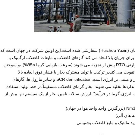
این سیستم برای بزرگترین واحد تولید آن هیدرید مالئیک در جهان (Huizhou Yuxin) سفارشی شده است.این اولین شرکت در جهان است که
ما ضایعات" را برای جریان بالا اتخاذ می کند.گازهای فاضلاب و مایعات فاضلاب ارگانیک با
غلظت پایین. گازهای فاضلاب با اکسیداسیون ذخیره سازی حرارتی RTO پیش از تجزیه می شوند (سرعت بازیابی گرما ≥95%) ،و سوختن
 درمان اجزای دشوار را تقویت می کنددر ترکیب با تولید مشترک بخار با فشار فوق العاده بالا
(9.45MPaG) ، گاز زباله / مایع زباله به طور همزمان بی ضرر و مبتنی بر انرژی است.SCR denitrification و سایر ماژول ها. گازهای
ردها تخلیه می شوند. بخار گرمای فاضلاب مستقیماً در خط تولید استفاده
نرژی-گرما در فرآیند". ارزش سالانه تامین بخار از یک سیستم تنها بیش از