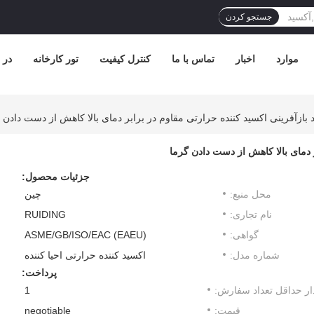
جستجو کردن
موارد
اخبار
تماس با ما
کنترل کیفیت
تور کارخانه
در 
بازآفرینی اکسید کننده حرارتی مقاوم در برابر دمای بالا کاهش از دست دادن 
 دمای بالا کاهش از دست دادن گرما
جزئیات محصول:
محل منبع:
چین
نام تجاری:
RUIDING
گواهی:
ASME/GB/ISO/EAC (EAEU)
شماره مدل:
اکسید کننده حرارتی احیا کننده
پرداخت:
ار حداقل تعداد سفارش:
1
قیمت:
negotiable