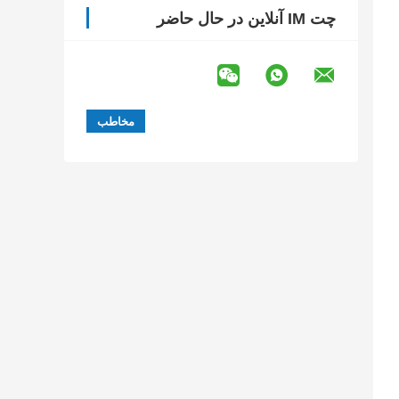
چت IM آنلاین در حال حاضر