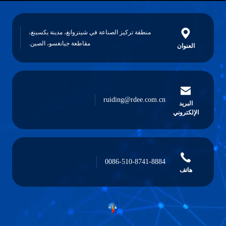
منطقة تركيز الصناعة في شينزوانغ، مدينة يكسينغ،
مقاطعة جيانغسو، الصين.
العنوان
ruiding@rdee.com.cn
البريد
الإلكتروني
0086-510-8741-8884
هاتف