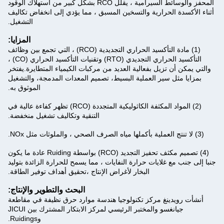
المحفز والوسائط السيرامية ، يقلل RCO بشكل كبير من استهلاك الوقود
أثناء الأكسدة الحرارية والتسخين المسبق ، مما يؤدي إلى انخفاض تكاليف
التشغيل.
المزايا:
(1) مادة التأكسيد الحراري التجديدية (RCO) ، التي تجمع بين وظائف
التأكسيد الحراري التجديدي (RTO) وتقنيات التأكسيد الحراري (CO) ،
والتي يمكن أن تزيل بفعالية العديد من مركبات الكيمياء المتطايرة.يفتخر
بمزايا مثل سير العملية البسيط، تصميم المعدات المدمجة، والتشغيل
الموثوق به.
(2) المواد المكثفة الكاثوليكية المتجددة (RCO) تظهر كفاءة عالية في
التنقية وتكاليف تشغيل منخفضة.
(3) لا تنتج العملية بأكملها مياه الصرف الصحي ، والملوثات مثل NOx.
(4) تصميم مكثف تحفيز التجديد (RCO) بواسطة Ruiding عادة ما يكون
جنبا إلى جنب مع غلايات حرارة النفايات ، مما يسمح للحرارة الزائدة بتوليد
البخار لأغراض الإنتاج ،تحقيق أهداف توفير الطاقة.
البحث والتطوير والإنتاج:
أنشأت رويدينغ مركز تكنولوجيا هندسة موارد حرق نظيفة في مقاطعة
جيانغسو والمختبر الرئيسي لمركز الابتكار المشترك بين JICUI
وRuidings.