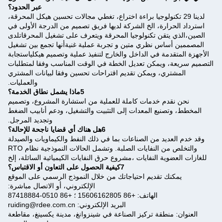
عبر الحدود؟
لدينا 29 تكنولوجيا براءة اختراع، تغطي مجالات تحسين هيكل المحرقة،
استرداد الحرارة، الخ الشركة لديها فريق تصميم من الدرجة الأولى في
الصين،الذي يتقن تكنولوجيا المحرقة ويتعرف على تشغيل المحرقاتلدى
المصممين أساس نظري متين و تجربة عملية غنيةأنها تجمع بين تشغيل
الأجهزة المتقدمة في الداخل والخارج لتنفيذ عملية وتصميم هيكلياستجابة
التصميم سريعة، ويمكن تعديل الخطة في الوقت المناسب وفقا لمتطلبات
المشتري، ويمكن تقديم اقتراحات تحسين وفقا لبيانات المشتري
والعمليات.
5ماذا يشمل نطاق الخدمة؟
نحن نقدم خدمات كاملة للعملية من استشارة المشروع، وتصميم
المخطط، وتصنيع المعدات إلى التثبيت والتشغيل، ودعم أنابيب الضغط
وتجديد المرجل.
6هل هناك أي قضايا ناجحة للإحالة؟
وقد خدم العديد من الصناعات بما في ذلك النفط والكيماويات والصيدلة
والتخلص من النفايات الصلبة. وتشمل الحالات النموذجية نظام RTO
للغازات العضوية النفايات ،مشروع حرق النفايات الكيميائية السائلة، إلخ
7كيفية الحصول على التعاون أو الاقتباس؟
يمكنك تقديم احتياجاتك من خلال النموذج الرسمي على الموقع
الإلكتروني، أو الاتصال مباشرة:
الهاتف: +86 15606162805 ؛ +86 0510-87418884
البريد الإلكتروني: ruiding@rdee.com.cn
العنوان: منطقة تركيز الصناعة في شينزوانغ، مدينة يكسينغ، مقاطعة