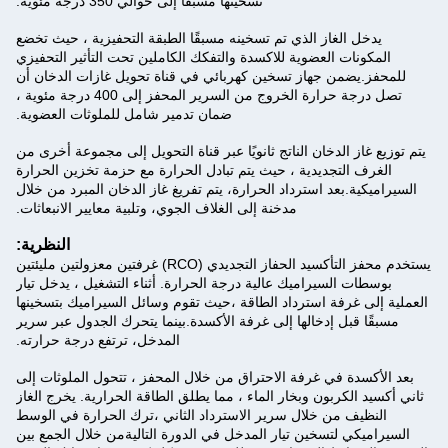
تسخينها مسبقاً إلى حوالي 350 درجة مئوية.
يدخل الغاز الذي تم تسخينه مسبقًا الطبقة التحفيزية ، حيث تخضع
المكونات العضوية للاكسدة والتفكك الكاملين تحت التأثير التحفيزي
للمحفز.يضمن جهاز تسخين كهربائي في قناة تحويل غازات الدخان أن
تصل درجة حرارة الخروج من السرير المحفز إلى 400 درجة مئوية ،
ضمان تدمير شامل للملوثات العضوية.
يتم توزيع غاز الدخان الناتج ثانويًا عبر قناة التحويل إلى مجموعة أخرى من
الغرف التجديدية ، حيث يتم تبادل الحرارة مع حزمة تخزين الحرارة
السيراميكية.بعد استرداد الحرارة، يتم تفريغ غاز الدخان المبرد من خلال
مدخنة إلى الغلاف الجوي، وتلبية معايير الانبعاثات.
النظرية:
يستخدم محفز التأكسيد الحفاز التجديدي (RCO) غرفتين معزولتين مليئتين
بوسطات السيراميك عالية درجة الحرارة. أثناء التشغيل ، يدخل تيار
العملية إلى غرفة استرداد الطاقة ،حيث تقوم وسائل السيراميك بتسخينها
مسبقًا قبل إدخالها إلى غرفة الأكسدة.
بينما يتحرك الجدول عبر سرير
المدخل، ترتفع درجة حرارته.
بعد الأكسدة في غرفة الاحتراق من خلال المحفز ، تتحول الملوثات إلى
ثاني أكسيد الكربون وبخار الماء ، مما يطلق الطاقة الحرارية. يخرج الغاز
النظيف من خلال سرير الاسترداد الثاني ،ترك الحرارة في الوسط
السيراميكي لتسخين تيار المدخل في الدورة التاليةمن خلال الجمع بين