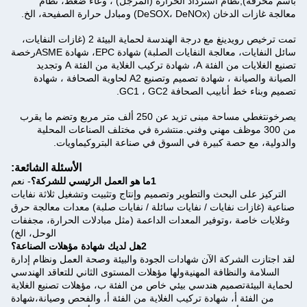
باسم محرقة),نظام استرداد الحرارة (المرجل) ، وعاء ضغط، نظام
معالجة غازات الدخان (DeSOX، DeNOx) ومبادل حرارة الصفيحة، الخ.
تمت ترخيص رويدينغ مع درجة الهندسة لحماية البيئة 2 (غازات النفايات،
سائل النفايات، معالجة النفايات الصلبة) شهادة EPC، شهادة ASMEرخصة
تصنيع الغلايات من الفئة A، شهادة تركيب الغلاية من الفئة A وتجديد
الصيانة والصيانة ، شهادة تصميم وتصنيع A2 لحاوية الصحافة ، شهادة
تصميم وبناء خط أنابيب الصحافة GC1 ، GC2.
يصرخون
تغطي مساحة مبنى تزيد عن 250 ألف متر مربع وتضم ما يقرب
من 300 موظف مهني وفني.منتشرة في مختلف الصناعات المحلية
والدولية، مع حصة كبيرة في السوق في صناعة البتروكيماويات.
الأسئلة الشائعة:
1ما هو العمل الرئيسي للشركة؟
- نعم
التركيز على البحث والتطوير وتصميم وإنتاج وتثبيت وتشغيل ثلاثة نفايات
صناعية (غازات نفايات / نفايات سائلة / نفايات صلبة) معدات معالجة حرق
وغلايات خاصة ،وتوفير المعدات الداعمة (مثل مبادلات الحرارة، مجففات
الوحل، الخ)
2هل لديك شهادة مؤهلات الصناعة؟
لقد اجتازت الشركة الآن شهادات الجودة والبيئة وصحة العمل ونظام إدارة
السلامة والنظافة المهنيةولها مؤهلات المستوى الثاني للتعاقد الهندسي
لحماية البيئةتصميم هندسي بيئي خاص من الفئة ب، مؤهلات تصنيع الغلاية
من الفئة أ، شهادة تركيب الغلاية من الفئة أ، والفحص وصيانة،شهادة