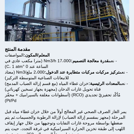
مقدمة المنتج
المعلم/المكون:
المواصفات
- نعم
قدرة معالجة التصميم:
17،000 Nm3/h (مترا مكعب عادي في
الساعة عند 0 °C، 1 atm)
- نعم
تركيز مركبات مركبات متطايرة عند الدخول:
2،000 ملغ/Nm3 (معتاد
للانبعاثات الصناعية المتوسطة التركيز)
- نعم
المعدات الرئيسية:
خزان غطاء المياه (مع قسم إزالة الضباب المدمج)
قناة تحويل غازات الدخان (مجهزة بجهاز تسخين كهربائي)
مُأكّد تحفيزيّ تجديدي (RCO) (أسطوانات مغلفة بالسيراميك + محفّز
Pt/Pd)
يمر الغاز الصرف الصحي غير المعالج أولاً من خلال خزان غطاء مياه قبل
المرحلة (مجهز بمقسم إزالة الضباب) لإزالة الرطوبة والجسيمات.ثم يتم
ضغطها بواسطة مروحة غازات النفايات وتوجيهها من خلال جهاز إيقاف
اللهب إلى طبقة تخزين الحرارة السيراميكية في غرفة التجدد، حيث يتم