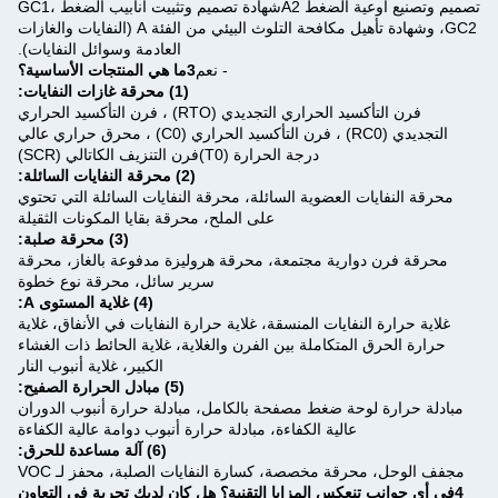
تصميم وتصنيع أوعية الضغط A2شهادة تصميم وتثبيت أنابيب الضغط GC1،
GC2، وشهادة تأهيل مكافحة التلوث البيئي من الفئة A (النفايات والغازات
العادمة وسوائل النفايات).
- نعم
3ما هي المنتجات الأساسية؟
(1) محرقة غازات النفايات:
فرن التأكسيد الحراري التجديدي (RTO) ، فرن التأكسيد الحراري
التجديدي (RC0) ، فرن التأكسيد الحراري (C0) ، محرق حراري عالي
درجة الحرارة (T0)فرن التنزيف الكاتالي (SCR)
(2) محرقة النفايات السائلة:
محرقة النفايات العضوية السائلة، محرقة النفايات السائلة التي تحتوي
على الملح، محرقة بقايا المكونات الثقيلة
(3) محرقة صلبة:
محرقة فرن دوارية مجتمعة، محرقة هروليزة مدفوعة بالغاز، محرقة
سرير سائل، محرقة نوع خطوة
(4) غلاية المستوى A:
غلاية حرارة النفايات المنسقة، غلاية حرارة النفايات في الأنفاق، غلاية
حرارة الحرق المتكاملة بين الفرن والغلاية، غلاية الحائط ذات الغشاء
الكبير، غلاية أنبوب النار
(5) مبادل الحرارة الصفيح:
مبادلة حرارة لوحة ضغط مصفحة بالكامل، مبادلة حرارة أنبوب الدوران
عالية الكفاءة، مبادلة حرارة أنبوب دوامة عالية الكفاءة
(6) آلة مساعدة للحرق:
مجفف الوحل، محرقة مخصصة، كسارة النفايات الصلبة، محفز لـ VOC
4في أي جوانب تنعكس المزايا التقنية؟ هل كان لديك تجربة في التعاون