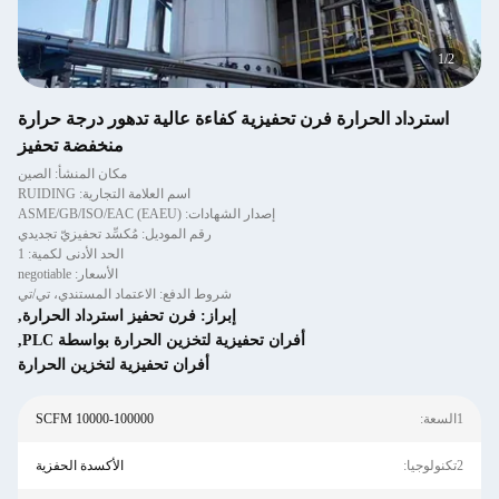
2
/
2
استرداد الحرارة فرن تحفيزية كفاءة عالية تدهور درجة حرارة
منخفضة تحفيز
مكان المنشأ: الصين
اسم العلامة التجارية: RUIDING
إصدار الشهادات: ASME/GB/ISO/EAC (EAEU)
رقم الموديل: مُكسِّد تحفيزيّ تجديدي
الحد الأدنى لكمية: 1
الأسعار: negotiable
شروط الدفع: الاعتماد المستندي، تي/تي
إبراز:
فرن تحفيز استرداد الحرارة
,
أفران تحفيزية لتخزين الحرارة بواسطة PLC
,
أفران تحفيزية لتخزين الحرارة
1السعة:
10000-100000 SCFM
2تكنولوجيا:
الأكسدة الحفزية