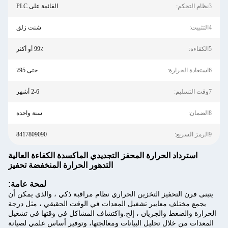
3نظام التحكم:
القائمة على PLC
4التثبيت:
شنت زلق
5الكفاءة:
99٪ أو أكثر
6استعادة الحرارة:
حتى 95٪
7وقت التسليم:
2-6 أشهر
8الضمان:
سنة واحدة
9الرمز السريع:
8417809090
استرداد الحرارة المحفز التجديدي المأكسدة الكفاءة العالية
التدهور الحرارة المنخفضة تحفيز
لمحة عامة:
يتبنى فرن التحفيز التخزين الحراري نظام مراقبة ذكي ، والذي يمكن أن
يجمع مختلف معايير تشغيل المعدات في الوقت الحقيقي ، مثل درجة
الحرارة والضغط والجريان ، إلخ.واكتشاف المشاكل في وقتها في تشغيل
المعدات من خلال تحليل البيانات ومعالجتها، وتوفير أساس علمي لصيانة