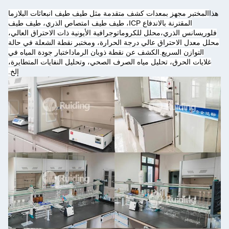
هذا
المختبر مجهز بمعدات كشف متقدمة مثل طيف طيف انبعاثات البلازما
المقترنة بالاندفاع ICP، طيف طيف امتصاص الذري، طيف طيف
فلوريسانس الذري،محلل للكروماتوجرافية الأيونية ذات الاحتراق العالي،
محلل معدل الاحتراق عالي درجة الحرارة، ومختبر نقطة الشعلة في حالة
التوازن السريع.الكشف عن نقطة ذوبان الرماداختبار جودة المياه في
غلايات الحرق، تحليل مياه الصرف الصحي، وتحليل النفايات المتطايرة،
إلخ.